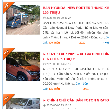
BÁN HYUNDAI NEW PORTER THÙNG KÍN 
300 TRIỆU
2026-08-05 09:41:27
BÁN HYUNDAI NEW PORTER THÙNG KÍN – ĐỜI 
Cần bán Hyundai New Porter thùng kín, xe sả
2.5L, vận hành bền bỉ, tiết kiệm nhiên liệu, ph
tỉnh. - Thông tin xe: + Đời xe: 2020 + Động cơ:...
X
Giá:
300 Triệu
-
2020
-
XeT
► SUZUKI XL7 2021 – XE GIA ĐÌNH CHÍ
GIÁ CHỈ 405 TRIỆU!
2026-08-03 14:59:16
► SUZUKI XL7 2021 – XE GIA ĐÌNH CHÍNH CHỦ,
TRIỆU! ♦ Cần bán Suzuki XL7 đời 2021, xe gia 
đến công ty nên giữ gìn rất kỹ. ♦ Thông tin xe:
90.000 km ✅ Xe không...
Xem tiếp
Giá:
405 Triệu
-
2021
► CHÍNH CHỦ CẦN BÁN FOTON GRATOU
2026-08-03 13:18:15