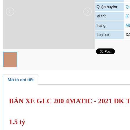
Quận huyện:
Qu
Vị trí:
[C
Hãng:
M
Loại xe:
Xă
Mô tả chi tiết
BÁN XE GLC 200 4MATIC - 2021 ĐK T4
1.5 tỷ