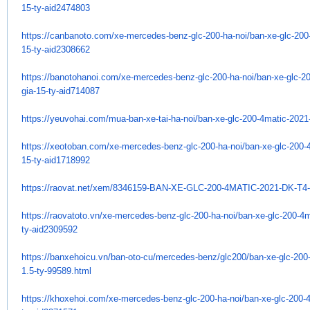
15-ty-
aid2474803
https://canbanoto.com/xe-
mercedes-benz-glc-200-ha-noi/
ban-xe-glc-200
15-ty-
aid2308662
https://banotohanoi.com/xe-
mercedes-benz-glc-200-ha-noi/
ban-xe-glc-2
gia-15-ty-aid714087
https://yeuvohai.com/mua-ban-
xe-tai-ha-noi/ban-xe-glc-200-
4matic-2021-
https://xeotoban.com/xe-
mercedes-benz-glc-200-ha-noi/
ban-xe-glc-200-
15-ty-
aid1718992
https://raovat.net/xem/
8346159-BAN-XE-GLC-200-4MATIC-
2021-DK-T4-
https://raovatoto.vn/xe-
mercedes-benz-glc-200-ha-noi/
ban-xe-glc-200-4m
ty-
aid2309592
https://banxehoicu.vn/ban-oto-
cu/mercedes-benz/glc200/ban-
xe-glc-200
1.5-ty-99589.html
https://khoxehoi.com/xe-
mercedes-benz-glc-200-ha-noi/
ban-xe-glc-200-