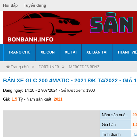
Hỏi đáp
Tuyển dụng
TRANG CHỦ
XE CON
XE TẢI
XE BÁN TẢI
THÀNH VI
Trang chủ
FORTUNER
MERCEDES BENZ.
BÁN XE GLC 200 4MATIC - 2021 ĐK T4/2022 - GIÁ 1
Đăng ngày: 14:10 - 27/07/2024 - Số lượt xem: 1900
Giá:
1.5
Tỷ
- Năm sản xuất:
2021
Năm sản xuất:
20
Giá bán:
1.
Tỉnh thành
Hà