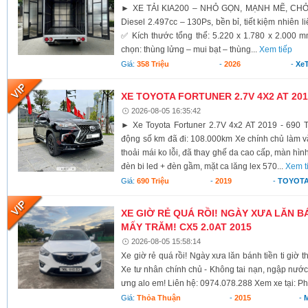
► XE TẢI KIA200 – NHỎ GỌN, MẠNH MẼ, CH
Diesel 2.497cc – 130Ps, bền bỉ, tiết kiệm nhiên li
✅ Kích thước tổng thể: 5.220 x 1.780 x 2.000 
chọn: thùng lửng – mui bạt – thùng...
Xem tiếp
Giá:
358 Triệu
-
2026
-
XeT
XE TOYOTA FORTUNER 2.7V 4X2 AT 2019
2026-08-05 16:35:42
► Xe Toyota Fortuner 2.7V 4x2 AT 2019 - 690 T
động số km đã đi: 108.000km Xe chính chủ làm vă
thoải mái ko lỗi, đã thay ghế da cao cấp, màn hình
đèn bi led + đèn gầm, mặt ca lăng lex 570...
Xem t
Giá:
690 Triệu
-
2019
-
TOYOTA
XE GIỜ RẺ QUÁ RỒI! NGÀY XƯA LĂN BÁ
MẤY TRĂM! CX5 2.0AT 2015
2026-08-05 15:58:14
Xe giờ rẻ quá rồi! Ngày xưa lăn bánh tiền ti giờ 
Xe tư nhân chính chủ - Không tai nạn, ngập nước
ưng alo em! Liên hệ: 0974.078.288 Xem xe tại: Ph
Giá:
Thỏa Thuận
-
2015
-