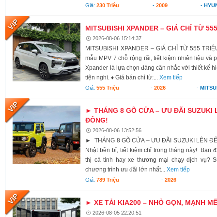
Giá:
230 Triệu
-
2009
-
HYU
MITSUBISHI XPANDER – GIÁ CHỈ TỪ 55
2026-08-06 15:14:37
MITSUBISHI XPANDER – GIÁ CHỈ TỪ 555 TRIỆU
mẫu MPV 7 chỗ rộng rãi, tiết kiệm nhiên liệu và 
Xpander là lựa chọn đáng cân nhắc với thiết kế h
tiện nghi. ♦ Giá bán chỉ từ:...
Xem tiếp
Giá:
555 Triệu
-
2026
-
MITSU
► THÁNG 8 GÕ CỬA – ƯU ĐÃI SUZUKI 
ĐỒNG!
2026-08-06 13:52:56
► THÁNG 8 GÕ CỬA – ƯU ĐÃI SUZUKI LÊN ĐẾ
Nhật bền bỉ, tiết kiệm chỉ trong tháng này! Bạn 
thị cá tính hay xe thương mại chạy dịch vụ? S
chương trình ưu đãi lớn nhất...
Xem tiếp
Giá:
789 Triệu
-
2026
► XE TẢI KIA200 – NHỎ GỌN, MẠNH M
2026-08-05 22:20:51