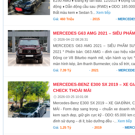
E250 AMG ♦ Đăng ký lần đầu: 12/2015 ♦ Động cơ
động ♦ Dẫn động cầu sau (RWD) ♦ ODO: 185.000 
thất màu kem ♦ Sedan 5...
Xem tiếp
Giá:
460 Triệu
-
2015
-
MERCEDES
MERCEDES G63 AMG 2021 – SIÊU PHẨ
2026-04-22 08:26:31
MERCEDES G63 AMG 2021 – SIÊU PHẨM SUV 
2021 * Phiên bản: G63 AMG – đỉnh cao hiệu năn
Động cơ V8 Biturbo mạnh mẽ, vận hành uy lực * N
màn hình kép, âm thanh Burmester, cửa sổ trời, c
Giá:
7.39 Tỷ
-
2021
-
MERCEDE
MERCEDES-BENZ E300 SX 2019 – XE GI
CHECK THOẢI MÁI
2026-03-25 10:01:08
Mercedes-Benz E300 SX 2019 – XE GIA ĐÌNH,
MÁI - Form đẹp sang trọng – chuẩn xe doanh nhâ
kem sạch đẹp, giữ gìn cực kỹ - ODO: 65.000 km ch
đình sử dụng – đi ít, bảo dưỡng đều -...
Xem tiếp
Giá:
1.25 Tỷ
-
2019
-
MERC