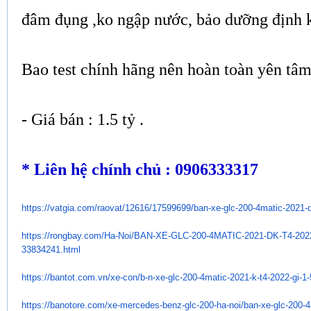
đâm đụng ,ko ngập nước, bảo dưỡng định 
Bao test chính hãng nên hoàn toàn yên tâm
- Giá bán : 1.5 tỷ .
* Liên hệ chính chủ : 0906333317
https://vatgia.com/raovat/
12616/17599699/ban-xe-glc-200-
4matic-2021-d
https://rongbay.com/Ha-Noi/
BAN-XE-GLC-200-4MATIC-2021-DK-
T4-2022
33834241.html
https://bantot.com.vn/xe-con/
b-n-xe-glc-200-4matic-2021-k-
t4-2022-gi-1
https://banotore.com/xe-
mercedes-benz-glc-200-ha-noi/
ban-xe-glc-200-4