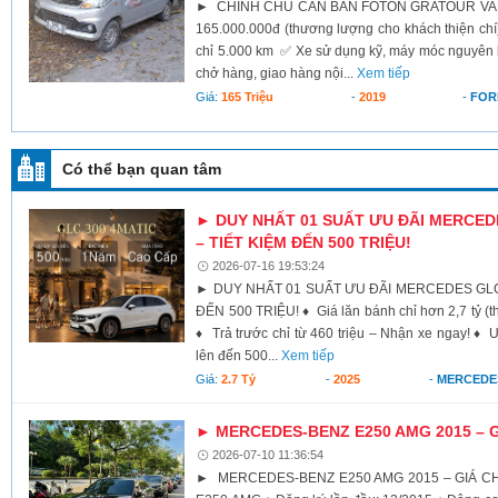
► CHÍNH CHỦ CẦN BÁN FOTON GRATOUR VAN 2
165.000.000đ (thương lượng cho khách thiện c
chỉ 5.000 km ✅ Xe sử dụng kỹ, máy móc nguyên
chở hàng, giao hàng nội...
Xem tiếp
Giá:
165 Triệu
-
2019
-
FOR
Có thể bạn quan tâm
► DUY NHẤT 01 SUẤT ƯU ĐÃI MERCEDE
– TIẾT KIỆM ĐẾN 500 TRIỆU!
2026-07-16 19:53:24
► DUY NHẤT 01 SUẤT ƯU ĐÃI MERCEDES GLC 
ĐẾN 500 TRIỆU! ♦ Giá lăn bánh chỉ hơn 2,7 tỷ (th
♦ Trả trước chỉ từ 460 triệu – Nhận xe ngay! ♦
lên đến 500...
Xem tiếp
Giá:
2.7 Tỷ
-
2025
-
MERCEDE
► MERCEDES-BENZ E250 AMG 2015 – GI
2026-07-10 11:36:54
► MERCEDES-BENZ E250 AMG 2015 – GIÁ CHỈ