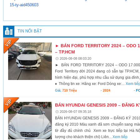
15-ty-aid450603
TIN NỔI BẬT
► BÁN FORD TERRITORY 2024 – ODO 17
– TP.HCM
2026-08-08 08:03:20
► BÁN FORD TERRITORY 2024 – ODO 17.000K
Ford Territory đời 2024 đang có sẵn tại TP.HCM,
hình hiện đại, phù hợp nhu cầu sử dụng gia đình,
♦ Thông tin xe: Hãng xe: Ford Dòng xe:...
Xem tiế
Giá:
710 Triệu
-
2024
-
F
BÁN HYUNDAI GENESIS 2009 – ĐĂNG K
2026-08-07 09:35:18
BÁN HYUNDAI GENESIS 2009 – ĐĂNG KÝ 2010 X
đăng ký 2010 Màu xanh đã sơn chuyển sang màu 
tờ đầy đủ chính chủ Xem xe trực tiếp tại Hà Nộ
lượng cho khách thiện chí) Liên...
Xem tiếp