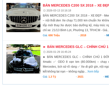
BÁN MERCEDES C200 SX 2018 – XE ĐẸ
2026-03-13 10:16:18
BÁN MERCEDES C200 SX 2018 – XE ĐẸP - Merc
– nội thất đen Xe chạy 71.000 km chuẩn Xe khô
lốp mới thay Xe được bảo dưỡng kỹ, máy móc ng
chỉ xe: 21/13 Bình Lợi, Phường 13, TP.HCM - Giá..
Giá:
690 Triệu
-
2018
-
M
► BÁN MERCEDES GLC – CHÍNH CHỦ 1
2026-01-29 16:45:24
► BÁN MERCEDES GLC – CHÍNH CHỦ 1 ĐỜI ✅
4matic ✅ ODO 8 vạn km (80.000km) – chạy 
Mercedes, lịch sử rõ ràng ✅ Xe đi giữ gìn, nội n
kết không tai nạn – không ngập...
Xem tiếp
Giá:
1.3 Tỷ
-
2021
-
ME