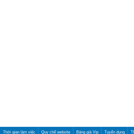
Thời gian làm việc
Quy chế website
Bảng giá Vip
Tuyển dụng
T