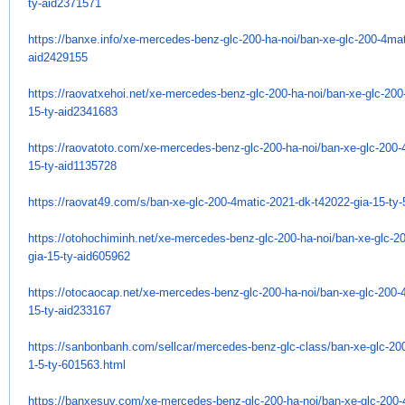
ty-aid2371571
https://banxe.info/xe-
mercedes-benz-glc-200-ha-noi/
ban-xe-glc-200-4mat
aid2429155
https://raovatxehoi.net/xe-
mercedes-benz-glc-200-ha-noi/
ban-xe-glc-200
15-ty-
aid2341683
https://raovatoto.com/xe-
mercedes-benz-glc-200-ha-noi/
ban-xe-glc-200-
15-ty-
aid1135728
https://raovat49.com/s/ban-xe-
glc-200-4matic-2021-dk-t42022-
gia-15-ty
https://otohochiminh.net/xe-
mercedes-benz-glc-200-ha-noi/
ban-xe-glc-2
gia-15-ty-aid605962
https://otocaocap.net/xe-
mercedes-benz-glc-200-ha-noi/
ban-xe-glc-200-
15-ty-aid233167
https://sanbonbanh.com/
sellcar/mercedes-benz-glc-
class/ban-xe-glc-20
1-5-ty-
601563.html
https://banxesuv.com/xe-
mercedes-benz-glc-200-ha-noi/
ban-xe-glc-200-