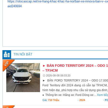
https://otocaocap.net/xe-hang-
khac-khac-ha-noi/ban-xe-
innova-ban-v--sx
aid240694
TIN NỔI BẬT
► BÁN FORD TERRITORY 2024 – ODO 17
– TP.HCM
2026-08-08 08:03:20
► BÁN FORD TERRITORY 2024 – ODO 17.000K
Ford Territory đời 2024 đang có sẵn tại TP.HCM,
hình hiện đại, phù hợp nhu cầu sử dụng gia đình,
♦ Thông tin xe: Hãng xe: Ford Dòng xe:...
Xem tiế
Giá:
710 Triệu
-
2024
-
F