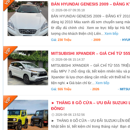
BÁN HYUNDAI GENESIS 2009 – ĐĂNG K
2026-08-07 09:35:18
BÁN HYUNDAI GENESIS 2009 – ĐĂNG KÝ 2010 X
đăng ký 2010 Màu xanh đã sơn chuyển sang màu 
tờ đầy đủ chính chủ Xem xe trực tiếp tại Hà Nộ
lượng cho khách thiện chí) Liên...
Xem tiếp
Giá:
230 Triệu
-
2009
-
HYU
MITSUBISHI XPANDER – GIÁ CHỈ TỪ 55
2026-08-06 15:14:37
MITSUBISHI XPANDER – GIÁ CHỈ TỪ 555 TRIỆU
mẫu MPV 7 chỗ rộng rãi, tiết kiệm nhiên liệu và 
Xpander là lựa chọn đáng cân nhắc với thiết kế h
tiện nghi. ♦ Giá bán chỉ từ:...
Xem tiếp
Giá:
555 Triệu
-
2026
-
MITSU
► THÁNG 8 GÕ CỬA – ƯU ĐÃI SUZUKI 
ĐỒNG!
2026-08-06 13:52:56
► THÁNG 8 GÕ CỬA – ƯU ĐÃI SUZUKI LÊN ĐẾ
Nhật bền bỉ, tiết kiệm chỉ trong tháng này! Bạn 