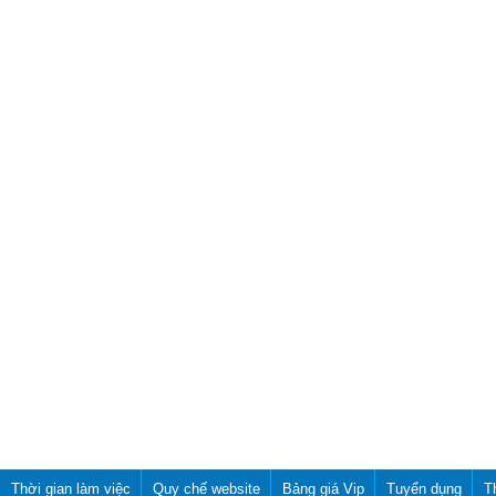
Thời gian làm việc
Quy chế website
Bảng giá Vip
Tuyển dụng
T