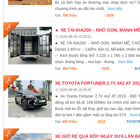
thị cá tính hay xe thương mại chạy dịch vụ? S
chương trình ưu đãi lớn nhất...
Xem tiếp
Giá:
789 Triệu
-
2026
► XE TẢI KIA200 – NHỎ GỌN, MẠNH M
2026-08-05 22:20:51
► XE TẢI KIA200 – NHỎ GỌN, MẠNH MẼ, CH
Diesel 2.497cc – 130Ps, bền bỉ, tiết kiệm nhiên li
✅ Kích thước tổng thể: 5.220 x 1.780 x 2.000 
chọn: thùng lửng – mui bạt – thùng...
Xem tiếp
Giá:
358 Triệu
-
2026
-
XeT
XE TOYOTA FORTUNER 2.7V 4X2 AT 2019
2026-08-05 16:35:42
► Xe Toyota Fortuner 2.7V 4x2 AT 2019 - 690 T
động số km đã đi: 108.000km Xe chính chủ làm vă
thoải mái ko lỗi, đã thay ghế da cao cấp, màn hình
đèn bi led + đèn gầm, mặt ca lăng lex 570...
Xem t
Giá:
690 Triệu
-
2019
-
TOYOTA
XE GIỜ RẺ QUÁ RỒI! NGÀY XƯA LĂN BÁ