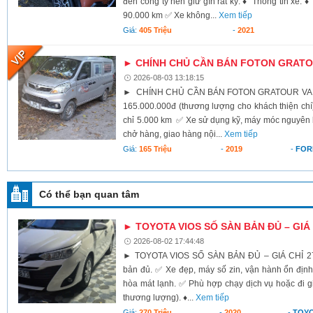
đến công ty nên giữ gìn rất kỹ. ♦ Thông tin xe:
90.000 km ✅ Xe không...
Xem tiếp
Giá:
405 Triệu
-
2021
► CHÍNH CHỦ CẦN BÁN FOTON GRATOU
2026-08-03 13:18:15
► CHÍNH CHỦ CẦN BÁN FOTON GRATOUR VAN 2
165.000.000đ (thương lượng cho khách thiện c
chỉ 5.000 km ✅ Xe sử dụng kỹ, máy móc nguyên
chở hàng, giao hàng nội...
Xem tiếp
Giá:
165 Triệu
-
2019
-
FOR
Có thể bạn quan tâm
► TOYOTA VIOS SỐ SÀN BẢN ĐỦ – GIÁ 
2026-08-02 17:44:48
► TOYOTA VIOS SỐ SÀN BẢN ĐỦ – GIÁ CHỈ 270
bản đủ. ✅ Xe đẹp, máy số zin, vận hành ổn định.
hòa mát lạnh. ✅ Phù hợp chạy dịch vụ hoặc đi gi
thương lượng). ♦...
Xem tiếp
Giá:
270 Triệu
-
2020
-
TOYO