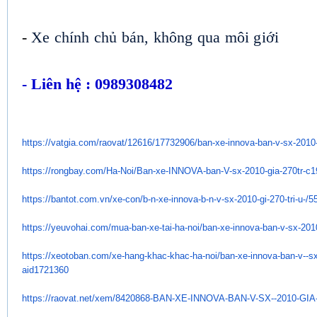
-
Xe chính chủ bán, không qua môi giới
- Liên hệ : 0989308482
https://vatgia.com/raovat/
12616/17732906/ban-xe-innova-
ban-v-sx-2010-
https://rongbay.com/Ha-Noi/
Ban-xe-INNOVA-ban-V-sx-2010-
gia-270tr-c
https://bantot.com.vn/xe-con/
b-n-xe-innova-b-n-v-sx-2010-
gi-270-tri-u-/
https://yeuvohai.com/mua-ban-
xe-tai-ha-noi/ban-xe-innova-
ban-v-sx-2010
https://xeotoban.com/xe-hang-
khac-khac-ha-noi/ban-xe-
innova-ban-v--sx
aid1721360
https://raovat.net/xem/
8420868-BAN-XE-INNOVA-BAN-V-
SX--2010-GIA