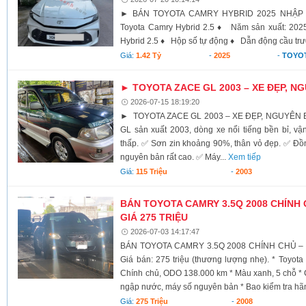
► BÁN TOYOTA CAMRY HYBRID 2025 NHẬP
Toyota Camry Hybrid 2.5 ♦ Năm sản xuất: 2
Hybrid 2.5 ♦ Hộp số tự động ♦ Dẫn động cầu tr
Giá:
1.42 Tỷ
-
2025
-
TOYO
► TOYOTA ZACE GL 2003 – XE ĐẸP, N
2026-07-15 18:19:20
► TOYOTA ZACE GL 2003 – XE ĐẸP, NGUYÊN BẢ
GL sản xuất 2003, dòng xe nổi tiếng bền bỉ, vậ
thấp. ✅ Sơn zin khoảng 90%, thân vỏ đẹp. ✅ Đồ
nguyên bản rất cao. ✅ Máy...
Xem tiếp
Giá:
115 Triệu
-
2003
BÁN TOYOTA CAMRY 3.5Q 2008 CHÍNH 
GIÁ 275 TRIỆU
2026-07-03 14:17:47
BÁN TOYOTA CAMRY 3.5Q 2008 CHÍNH CHỦ – 
Giá bán: 275 triệu (thương lượng nhẹ). * Toyot
Chính chủ, ODO 138.000 km * Màu xanh, 5 chỗ *
ngập nước, máy số nguyên bản * Bao kiểm tra hãn
Giá:
275 Triệu
-
2008