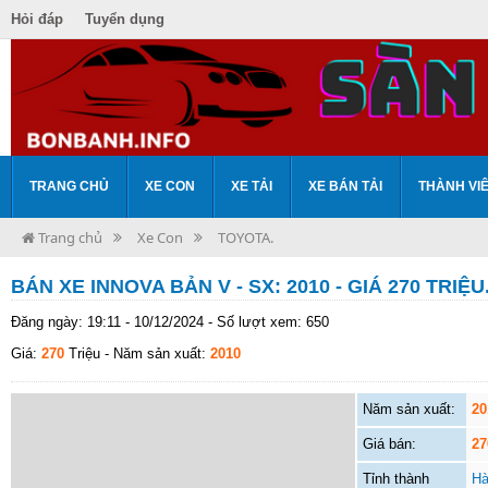
Hỏi đáp
Tuyển dụng
TRANG CHỦ
XE CON
XE TẢI
XE BÁN TẢI
THÀNH VI
Trang chủ
Xe Con
TOYOTA.
BÁN XE INNOVA BẢN V - SX: 2010 - GIÁ 270 TRIỆU
Đăng ngày: 19:11 - 10/12/2024 - Số lượt xem: 650
Giá:
270
Triệu
- Năm sản xuất:
2010
Năm sản xuất:
20
Giá bán:
27
Tỉnh thành
Hà