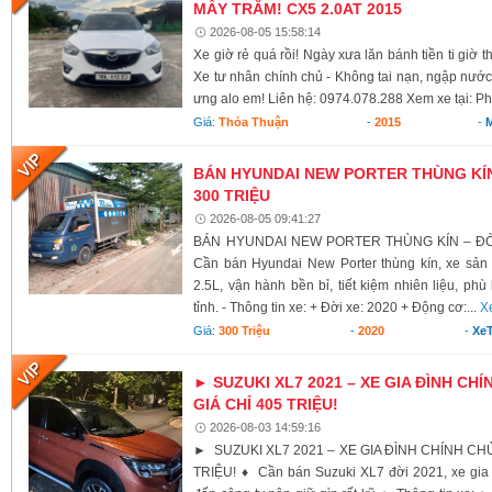
MẤY TRĂM! CX5 2.0AT 2015
2026-08-05 15:58:14
Xe giờ rẻ quá rồi! Ngày xưa lăn bánh tiền ti giờ 
Xe tư nhân chính chủ - Không tai nạn, ngập nước
ưng alo em! Liên hệ: 0974.078.288 Xem xe tại: Ph
Giá:
Thỏa Thuận
-
2015
-
BÁN HYUNDAI NEW PORTER THÙNG KÍN 
300 TRIỆU
2026-08-05 09:41:27
BÁN HYUNDAI NEW PORTER THÙNG KÍN – ĐỜI 
Cần bán Hyundai New Porter thùng kín, xe sả
2.5L, vận hành bền bỉ, tiết kiệm nhiên liệu, ph
tỉnh. - Thông tin xe: + Đời xe: 2020 + Động cơ:...
X
Giá:
300 Triệu
-
2020
-
XeT
► SUZUKI XL7 2021 – XE GIA ĐÌNH CHÍ
GIÁ CHỈ 405 TRIỆU!
2026-08-03 14:59:16
► SUZUKI XL7 2021 – XE GIA ĐÌNH CHÍNH CHỦ,
TRIỆU! ♦ Cần bán Suzuki XL7 đời 2021, xe gia 