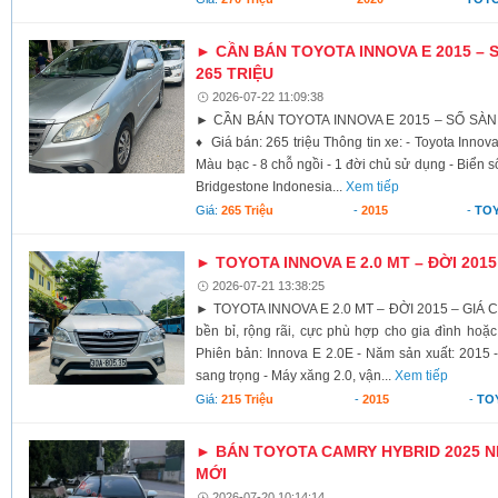
► CẦN BÁN TOYOTA INNOVA E 2015 – S
265 TRIỆU
2026-07-22 11:09:38
► CẦN BÁN TOYOTA INNOVA E 2015 – SỐ SÀN 
♦ Giá bán: 265 triệu Thông tin xe: - Toyota Inno
Màu bạc - 8 chỗ ngồi - 1 đời chủ sử dụng - Biển 
Bridgestone Indonesia...
Xem tiếp
Giá:
265 Triệu
-
2015
-
TOY
► TOYOTA INNOVA E 2.0 MT – ĐỜI 2015 
2026-07-21 13:38:25
► TOYOTA INNOVA E 2.0 MT – ĐỜI 2015 – GIÁ 
bền bỉ, rộng rãi, cực phù hợp cho gia đình hoặc
Phiên bản: Innova E 2.0E - Năm sản xuất: 2015 
sang trọng - Máy xăng 2.0, vận...
Xem tiếp
Giá:
215 Triệu
-
2015
-
TO
► BÁN TOYOTA CAMRY HYBRID 2025 N
MỚI
2026-07-20 10:14:14