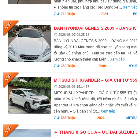
hình hiện đại, phù hợp nhu cầu sử dụng gia đình,
♦ Thông tin xe: Hãng xe: Ford Dòng xe:...
Xem tiế
Giá:
710 Triệu
-
2024
-
F
BÁN HYUNDAI GENESIS 2009 – ĐĂNG K
2026-08-07 09:35:18
BÁN HYUNDAI GENESIS 2009 – ĐĂNG KÝ 2010 X
đăng ký 2010 Màu xanh đã sơn chuyển sang màu 
tờ đầy đủ chính chủ Xem xe trực tiếp tại Hà Nộ
lượng cho khách thiện chí) Liên...
Xem tiếp
Giá:
230 Triệu
-
2009
-
HYU
MITSUBISHI XPANDER – GIÁ CHỈ TỪ 55
2026-08-06 15:14:37
MITSUBISHI XPANDER – GIÁ CHỈ TỪ 555 TRIỆU
mẫu MPV 7 chỗ rộng rãi, tiết kiệm nhiên liệu và 
Xpander là lựa chọn đáng cân nhắc với thiết kế h
tiện nghi. ♦ Giá bán chỉ từ:...
Xem tiếp
Giá:
555 Triệu
-
2026
-
MITSU
► THÁNG 8 GÕ CỬA – ƯU ĐÃI SUZUKI 