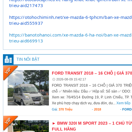
trieu-
aid217473
https://otohochiminh.net/xe-
mazda-6-tphcm/ban-xe-mazd
trieu-aid555937
https://banotohanoi.com/xe-mazda-6-ha-noi/ban-xe-mazd
trieu-aid669913
TIN NỔI BẬT
FORD TRANSIT 2018 – 16 CHỖ | GIÁ 37
2026-08-09 15:42:17
FORD TRANSIT 2018 – 16 CHỖ | GIÁ 370 TRIỆU
chỗ ✅ Nhiên liệu: Dầu ✅ Hộp số: Số sàn ✅ ODO: 1
Xem xe: 76/45/14 Đường 19, P. Linh Chiểu, TP.
Xe phù hợp chạy dịch vụ, đưa đón, du...
Xem tiếp
Giá:
370 Triệu
-
2018
-
FORD
► BMW 320I M SPORT 2023 – 1 CHỦ TỪ 
FULL HÃNG