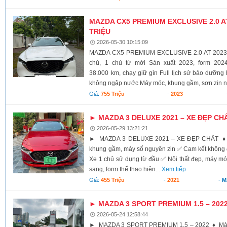
MAZDA CX5 PREMIUM EXCLUSIVE 2.0 AT 
TRIỆU
2026-05-30 10:15:09
MAZDA CX5 PREMIUM EXCLUSIVE 2.0 AT 2023 –
chủ, 1 chủ từ mới Sản xuất 2023, form 202
38.000 km, chạy giữ gìn Full lịch sử bảo dưỡn
không ngập nước Máy móc, khung gầm, sơn zin n
Giá:
755 Triệu
-
2023
► MAZDA 3 DELUXE 2021 – XE ĐẸP CH
2026-05-29 13:21:21
► MAZDA 3 DELUXE 2021 – XE ĐẸP CHẤT ♦ Od
khung gầm, máy số nguyên zin ✅ Cam kết không
Xe 1 chủ sử dụng từ đầu ✅ Nội thất đẹp, máy m
sang, form thể thao hiện...
Xem tiếp
Giá:
455 Triệu
-
2021
-
M
► MAZDA 3 SPORT PREMIUM 1.5 – 202
2026-05-24 12:58:44
► MAZDA 3 SPORT PREMIUM 1.5 – 2022 ♦ Màu 