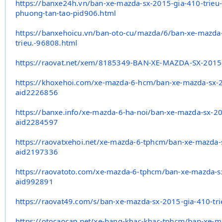
https://banxe24h.vn/ban-xe-
mazda-sx-2015-gia-410-trieu
phuong-tan-tao-pid906.html
https://banxehoicu.vn/ban-oto-
cu/mazda/6/ban-xe-mazda-
trieu.-96808.html
https://raovat.net/xem/
8185349-BAN-XE-MAZDA-SX-2015
https://khoxehoi.com/xe-mazda-
6-hcm/ban-xe-mazda-sx-
aid2226856
https://banxe.info/xe-mazda-6-
ha-noi/ban-xe-mazda-sx-2
aid2284597
https://raovatxehoi.net/xe-
mazda-6-tphcm/ban-xe-mazda-
aid2197336
https://raovatoto.com/xe-
mazda-6-tphcm/ban-xe-mazda-s
aid992891
https://raovat49.com/s/ban-xe-
mazda-sx-2015-gia-410-tri
https://otocaocap.net/xe-hang-
khac-khac-tphcm/ban-xe-m