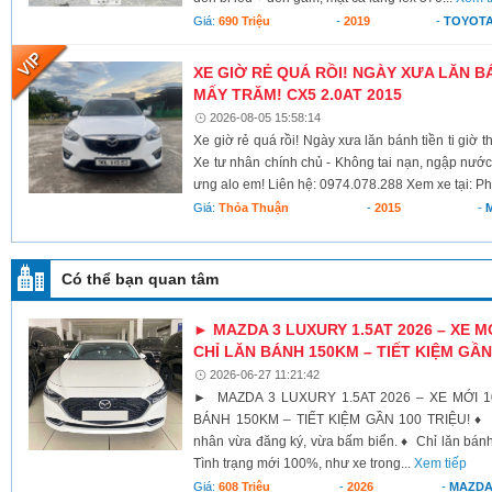
Giá:
690 Triệu
-
2019
-
TOYOTA
XE GIỜ RẺ QUÁ RỒI! NGÀY XƯA LĂN BÁ
MẤY TRĂM! CX5 2.0AT 2015
2026-08-05 15:58:14
Xe giờ rẻ quá rồi! Ngày xưa lăn bánh tiền ti giờ 
Xe tư nhân chính chủ - Không tai nạn, ngập nước
ưng alo em! Liên hệ: 0974.078.288 Xem xe tại: Ph
Giá:
Thỏa Thuận
-
2015
-
Có thể bạn quan tâm
► MAZDA 3 LUXURY 1.5AT 2026 – XE M
CHỈ LĂN BÁNH 150KM – TIẾT KIỆM GẦN
2026-06-27 11:21:42
► MAZDA 3 LUXURY 1.5AT 2026 – XE MỚI 1
BÁNH 150KM – TIẾT KIỆM GẦN 100 TRIỆU! ♦ M
nhân vừa đăng ký, vừa bấm biển. ♦ Chỉ lăn bán
Tình trạng mới 100%, như xe trong...
Xem tiếp
Giá:
608 Triệu
-
2026
-
MAZD