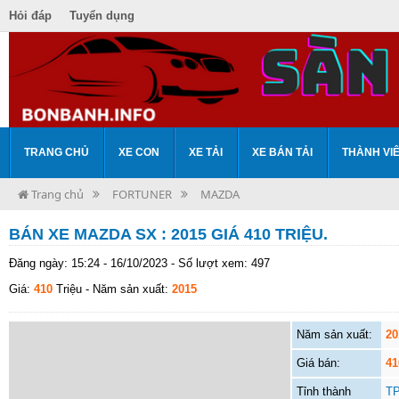
Hỏi đáp
Tuyển dụng
TRANG CHỦ
XE CON
XE TẢI
XE BÁN TẢI
THÀNH VI
Trang chủ
FORTUNER
MAZDA
BÁN XE MAZDA SX : 2015 GIÁ 410 TRIỆU.
Đăng ngày: 15:24 - 16/10/2023 - Số lượt xem: 497
Giá:
410
Triệu
- Năm sản xuất:
2015
Năm sản xuất:
20
Giá bán:
41
Tỉnh thành
TP