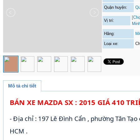
Quận huyện:
Qu
[Chọ
Vị trí:
Min
Hãng:
M
Loại xe:
Ch
Mô tả chi tiết
BÁN XE MAZDA SX : 2015 GIÁ 410 TRI
- Địa chỉ : 197 Lê Đình Cẩn , phường Tân Tạo
HCM .