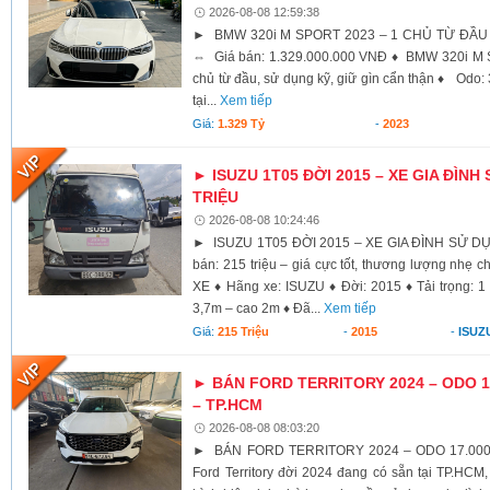
2026-08-08 12:59:38
► BMW 320i M SPORT 2023 – 1 CHỦ TỪ ĐẦU 
⇔ Giá bán: 1.329.000.000 VNĐ ♦ BMW 320i M S
chủ từ đầu, sử dụng kỹ, giữ gìn cẩn thận ♦ Od
tại...
Xem tiếp
Giá:
1.329 Tỷ
-
2023
► ISUZU 1T05 ĐỜI 2015 – XE GIA ĐÌNH
TRIỆU
2026-08-08 10:24:46
► ISUZU 1T05 ĐỜI 2015 – XE GIA ĐÌNH SỬ DỤ
bán: 215 triệu – giá cực tốt, thương lượng nhẹ 
XE ♦ Hãng xe: ISUZU ♦ Đời: 2015 ♦ Tải trọng: 1 
3,7m – cao 2m ♦ Đã...
Xem tiếp
Giá:
215 Triệu
-
2015
-
ISUZ
► BÁN FORD TERRITORY 2024 – ODO 17
– TP.HCM
2026-08-08 08:03:20
► BÁN FORD TERRITORY 2024 – ODO 17.000K
Ford Territory đời 2024 đang có sẵn tại TP.HCM,