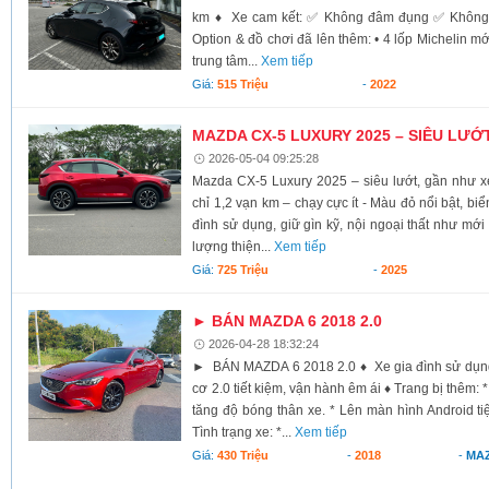
km ♦ Xe cam kết: ✅ Không đâm đụng ✅ Không
Option & đồ chơi đã lên thêm: • 4 lốp Michelin m
trung tâm...
Xem tiếp
Giá:
515 Triệu
-
2022
MAZDA CX-5 LUXURY 2025 – SIÊU LƯỚ
2026-05-04 09:25:28
Mazda CX-5 Luxury 2025 – siêu lướt, gần như x
chỉ 1,2 vạn km – chạy cực ít - Màu đỏ nổi bật, biể
đình sử dụng, giữ gìn kỹ, nội ngoại thất như mới
lượng thiện...
Xem tiếp
Giá:
725 Triệu
-
2025
► BÁN MAZDA 6 2018 2.0
2026-04-28 18:32:24
► BÁN MAZDA 6 2018 2.0 ♦ Xe gia đình sử dụn
cơ 2.0 tiết kiệm, vận hành êm ái ♦ Trang bị thêm: 
tăng độ bóng thân xe. * Lên màn hình Android tiện
Tình trạng xe: *...
Xem tiếp
Giá:
430 Triệu
-
2018
-
MA