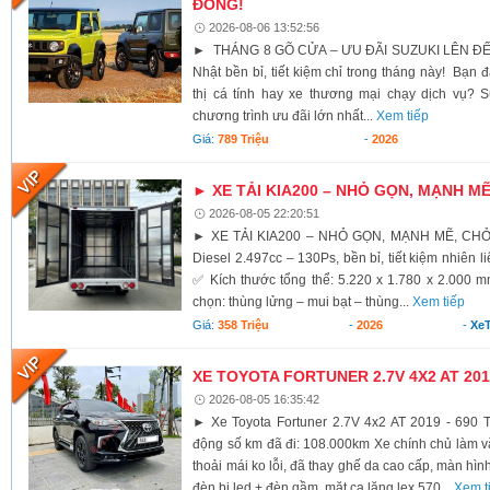
ĐỒNG!
2026-08-06 13:52:56
► THÁNG 8 GÕ CỬA – ƯU ĐÃI SUZUKI LÊN ĐẾ
Nhật bền bỉ, tiết kiệm chỉ trong tháng này! Bạn 
thị cá tính hay xe thương mại chạy dịch vụ? S
chương trình ưu đãi lớn nhất...
Xem tiếp
Giá:
789 Triệu
-
2026
► XE TẢI KIA200 – NHỎ GỌN, MẠNH M
2026-08-05 22:20:51
► XE TẢI KIA200 – NHỎ GỌN, MẠNH MẼ, CH
Diesel 2.497cc – 130Ps, bền bỉ, tiết kiệm nhiên li
✅ Kích thước tổng thể: 5.220 x 1.780 x 2.000 
chọn: thùng lửng – mui bạt – thùng...
Xem tiếp
Giá:
358 Triệu
-
2026
-
XeT
XE TOYOTA FORTUNER 2.7V 4X2 AT 2019
2026-08-05 16:35:42
► Xe Toyota Fortuner 2.7V 4x2 AT 2019 - 690 T
động số km đã đi: 108.000km Xe chính chủ làm vă
thoải mái ko lỗi, đã thay ghế da cao cấp, màn hình
đèn bi led + đèn gầm, mặt ca lăng lex 570...
Xem t