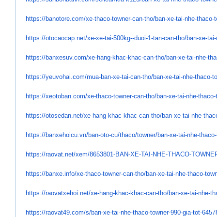
https://banotore.com/xe-thaco-
towner-can-tho/ban-xe-tai-nhe-
thaco-t
https://otocaocap.net/xe-xe-
tai-500kg--duoi-1-tan-can-tho/
ban-xe-tai
https://banxesuv.com/xe-hang-
khac-khac-can-tho/ban-xe-tai-
nhe-tha
https://yeuvohai.com/mua-ban-
xe-tai-can-tho/ban-xe-tai-nhe-
thaco-to
https://xeotoban.com/xe-thaco-
towner-can-tho/ban-xe-tai-nhe-
thaco-
https://otosedan.net/xe-hang-
khac-khac-can-tho/ban-xe-tai-
nhe-thaco
https://banxehoicu.vn/ban-oto-
cu/thaco/towner/ban-xe-tai-
nhe-thaco-
https://raovat.net/xem/
8653801-BAN-XE-TAI-NHE-THACO-
TOWNER
https://banxe.info/xe-thaco-
towner-can-tho/ban-xe-tai-nhe-
thaco-town
https://raovatxehoi.net/xe-
hang-khac-khac-can-tho/ban-xe-
tai-nhe-th
https://raovat49.com/s/ban-xe-
tai-nhe-thaco-towner-990-gia-
tot-6457