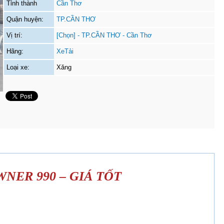
Tỉnh thành
Cần Thơ
Quận huyện:
TP.CẦN THƠ
Vị trí:
[Chọn] - TP.CẦN THƠ - Cần Thơ
Hãng:
XeTải
Loại xe:
Xăng
NER 990 – GIÁ TỐT