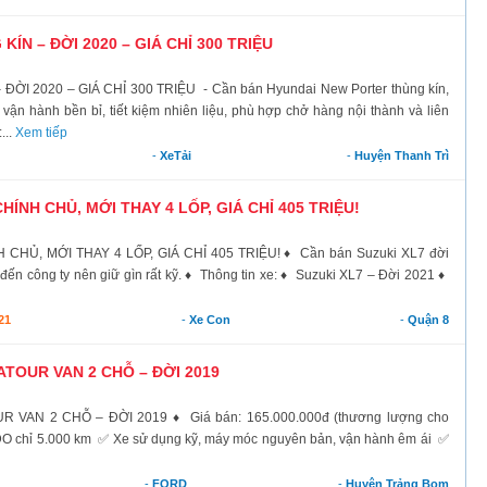
N – ĐỜI 2020 – GIÁ CHỈ 300 TRIỆU
 2020 – GIÁ CHỈ 300 TRIỆU - Cần bán Hyundai New Porter thùng kín,
ận hành bền bỉ, tiết kiệm nhiên liệu, phù hợp chở hàng nội thành và liên
...
Xem tiếp
-
XeTải
-
Huyện Thanh Trì
CHÍNH CHỦ, MỚI THAY 4 LỐP, GIÁ CHỈ 405 TRIỆU!
CHỦ, MỚI THAY 4 LỐP, GIÁ CHỈ 405 TRIỆU! ♦ Cần bán Suzuki XL7 đời
 đến công ty nên giữ gìn rất kỹ. ♦ Thông tin xe: ♦ Suzuki XL7 – Đời 2021 ♦
21
-
Xe Con
-
Quận 8
TOUR VAN 2 CHỖ – ĐỜI 2019
AN 2 CHỖ – ĐỜI 2019 ♦ Giá bán: 165.000.000đ (thương lượng cho
DO chỉ 5.000 km ✅ Xe sử dụng kỹ, máy móc nguyên bản, vận hành êm ái ✅
-
FORD
-
Huyện Trảng Bom