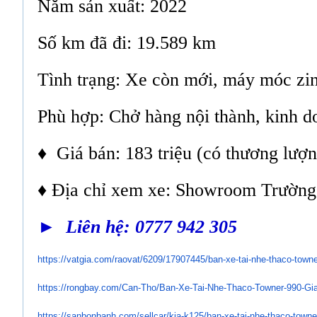
Năm sản xuất: 2022
Số km đã đi: 19.589 km
Tình trạng: Xe còn mới, máy móc zin
Phù hợp: Chở hàng nội thành, kinh do
♦ Giá bán: 183 triệu (có thương lượ
♦ Địa chỉ xem xe: Showroom Trường
► Liên hệ: 0777 942 305
https://vatgia.com/raovat/
6209/17907445/ban-xe-tai-nhe-
thaco-towne
https://rongbay.com/Can-Tho/
Ban-Xe-Tai-Nhe-Thaco-Towner-
990-Gia
https://sanbonbanh.com/
sellcar/kia-k125/ban-xe-tai-
nhe-thaco-towner