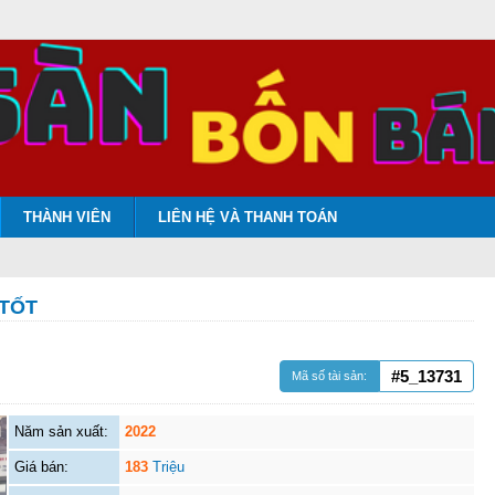
THÀNH VIÊN
LIÊN HỆ VÀ THANH TOÁN
 TỐT
#5_13731
Mã số tài sản:
Năm sản xuất:
2022
Giá bán:
183
Triệu