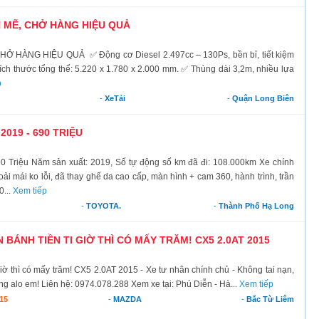
H MẼ, CHỞ HÀNG HIỆU QUẢ
 HÀNG HIỆU QUẢ ✅ Động cơ Diesel 2.497cc – 130Ps, bền bỉ, tiết kiệm
Kích thước tổng thể: 5.220 x 1.780 x 2.000 mm. ✅ Thùng dài 3,2m, nhiều lựa
p
-
XeTải
-
Quận Long Biên
2019 - 690 TRIỆU
90 Triệu Năm sản xuất: 2019, Số tự động số km đã đi: 108.000km Xe chính
oải mái ko lỗi, đã thay ghế da cao cấp, màn hình + cam 360, hành trình, trần
0...
Xem tiếp
-
TOYOTA.
-
Thành Phố Hạ Long
 BÁNH TIỀN TI GIỜ THÌ CÓ MẤY TRĂM! CX5 2.0AT 2015
 giờ thì có mấy trăm! CX5 2.0AT 2015 - Xe tư nhân chính chủ - Không tai nạn,
g alo em! Liên hệ: 0974.078.288 Xem xe tại: Phú Diễn - Hà...
Xem tiếp
15
-
MAZDA
-
Bắc Từ Liêm