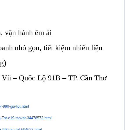
, vận hành êm ái
anh nhỏ gọn, tiết kiệm nhiên liệu
ng)
 Vũ – Quốc Lộ 91B – TP. Cần Thơ
r-990-gia-tot.html
-Tot-c19-raovat-
34478572.html
-990-gia-tot-
694632.html