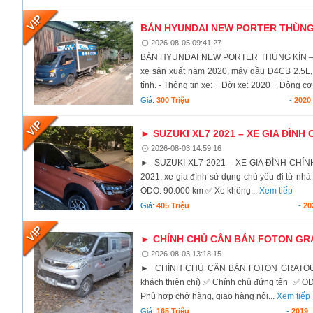
BÁN HYUNDAI NEW PORTER THÙNG KÍ
2026-08-05 09:41:27
BÁN HYUNDAI NEW PORTER THÙNG KÍN – ĐỜI
xe sản xuất năm 2020, máy dầu D4CB 2.5L, v
tỉnh. - Thông tin xe: + Đời xe: 2020 + Động cơ:
Giá:
300 Triệu
-
2020
► SUZUKI XL7 2021 – XE GIA ĐÌNH 
2026-08-03 14:59:16
► SUZUKI XL7 2021 – XE GIA ĐÌNH CHÍNH 
2021, xe gia đình sử dụng chủ yếu đi từ nhà
ODO: 90.000 km ✅ Xe không...
Xem tiếp
Giá:
405 Triệu
-
20
► CHÍNH CHỦ CẦN BÁN FOTON GRA
2026-08-03 13:18:15
► CHÍNH CHỦ CẦN BÁN FOTON GRATOUR V
khách thiện chí) ✅ Chính chủ đứng tên ✅ O
Phù hợp chở hàng, giao hàng nội...
Xem tiếp
Giá:
165 Triệu
-
2019