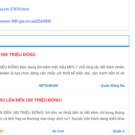
ia-tot-37878.html
towner-990-gia-tot-
aid2543908
 555 TRIỆU ĐỒNG
U ĐỒNG Bạn đang tìm kiếm một mẫu MPV 7 chỗ rộng rãi, tiết kiệm nhiên
ander là lựa chọn đáng cân nhắc với thiết kế hiện đại, vận hành bền bỉ và
-
MITSUBISHI
-
Quận Đống Đa
KI LÊN ĐẾN 180 TRIỆU ĐỒNG!
N 180 TRIỆU ĐỒNG! Sở hữu xe Nhật bền bỉ, tiết kiệm chỉ trong tháng
hị cá tính hay xe thương mại chạy dịch vụ? Suzuki Việt Nam đang triển khai
26
-
Xe Con
-
Quận 2