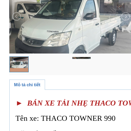
Mô tả chi tiết
► BÁN XE TẢI NHẸ THACO TOW
Tên xe: THACO TOWNER 990