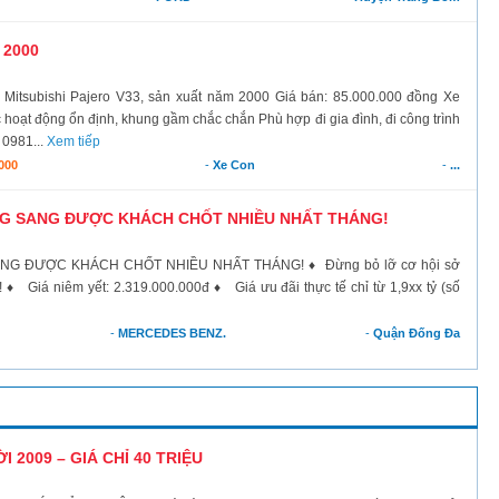
 2000
tsubishi Pajero V33, sản xuất năm 2000 Giá bán: 85.000.000 đồng Xe
ạt động ổn định, khung gầm chắc chắn Phù hợp đi gia đình, đi công trình
 0981...
Xem tiếp
000
-
Xe Con
-
...
NG SANG ĐƯỢC KHÁCH CHỐT NHIỀU NHẤT THÁNG!
NG ĐƯỢC KHÁCH CHỐT NHIỀU NHẤT THÁNG! ♦ Đừng bỏ lỡ cơ hội sở
 ♦ Giá niêm yết: 2.319.000.000đ ♦ Giá ưu đãi thực tế chỉ từ 1,9xx tỷ (số
-
MERCEDES BENZ.
-
Quận Đống Đa
I 2009 – GIÁ CHỈ 40 TRIỆU