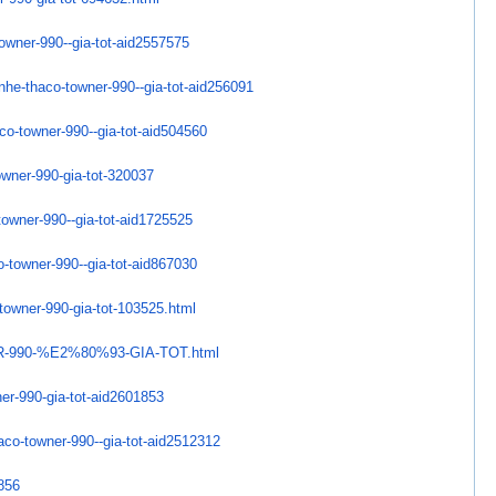
owner-990--gia-tot-
aid2557575
-nhe-thaco-towner-
990--gia-tot-aid256091
co-towner-990--gia-tot-
aid504560
wner-990-gia-tot-
320037
towner-990--gia-tot-
aid1725525
-towner-990--gia-tot-
aid867030
towner-990-gia-tot-
103525.html
-990-%E2%80%93-GIA-TOT.
html
er-990-gia-tot-
aid2601853
aco-towner-990--gia-
tot-aid2512312
856