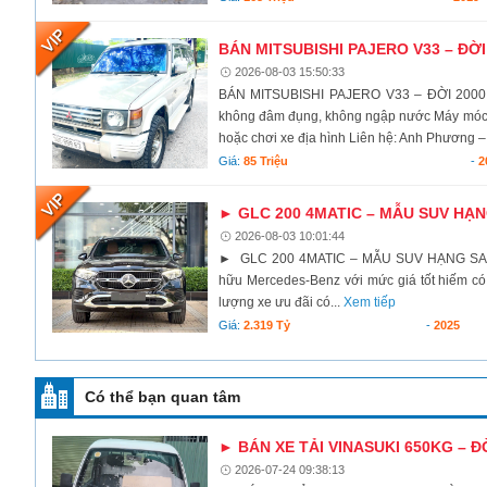
BÁN MITSUBISHI PAJERO V33 – ĐỜI
2026-08-03 15:50:33
BÁN MITSUBISHI PAJERO V33 – ĐỜI 2000 Mi
không đâm đụng, không ngập nước Máy móc ho
hoặc chơi xe địa hình Liên hệ: Anh Phương –
Giá:
85 Triệu
-
2
► GLC 200 4MATIC – MẪU SUV HẠ
2026-08-03 10:01:44
► GLC 200 4MATIC – MẪU SUV HẠNG SA
hữu Mercedes-Benz với mức giá tốt hiếm có!
lượng xe ưu đãi có...
Xem tiếp
Giá:
2.319 Tỷ
-
2025
Có thể bạn quan tâm
► BÁN XE TẢI VINASUKI 650KG – ĐỜ
2026-07-24 09:38:13