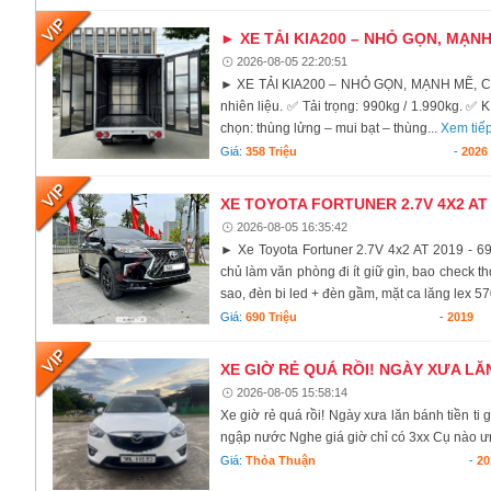
► XE TẢI KIA200 – NHỎ GỌN, MẠN
2026-08-05 22:20:51
► XE TẢI KIA200 – NHỎ GỌN, MẠNH MẼ, CHỞ
nhiên liệu. ✅ Tải trọng: 990kg / 1.990kg. ✅ 
chọn: thùng lửng – mui bạt – thùng...
Xem tiế
Giá:
358 Triệu
-
2026
XE TOYOTA FORTUNER 2.7V 4X2 AT 
2026-08-05 16:35:42
► Xe Toyota Fortuner 2.7V 4x2 AT 2019 - 6
chủ làm văn phòng đi ít giữ gìn, bao check th
sao, đèn bi led + đèn gầm, mặt ca lăng lex 57
Giá:
690 Triệu
-
2019
XE GIỜ RẺ QUÁ RỒI! NGÀY XƯA LĂN
2026-08-05 15:58:14
Xe giờ rẻ quá rồi! Ngày xưa lăn bánh tiền ti
ngập nước Nghe giá giờ chỉ có 3xx Cụ nào ưn
Giá:
Thỏa Thuận
-
20