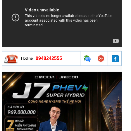
0948242555
Hotline