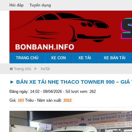
Hỏi đáp
Tuyển dụng
TRANG CHỦ
XE CON
XE TẢI
XE BÁN TẢI
Trang chủ
XeTải
► BÁN XE TẢI NHẸ THACO TOWNER 990 – GIÁ
Đăng ngày: 14:02 - 09/04/2026 - Số lượt xem: 262
Giá:
183
Triệu
- Năm sản xuất:
2022