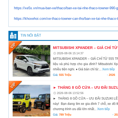
https://xe5s.vn/mua-ban-xe/
thaco/ban-xe-tai-nhe-thaco-
towner-990-g
https://khoxehoi.com/xe-thaco-
towner-can-tho/ban-xe-tai-nhe-
thaco-
TIN NỔI BẬT
MITSUBISHI XPANDER – GIÁ CHỈ TỪ
2026-08-06 15:14:37
MITSUBISHI XPANDER – GIÁ CHỈ TỪ 555 TRIỆ
liệu và phù hợp cho gia đình? Mitsubishi Xp
nhiều tiện nghi. ♦ Giá bán chỉ từ:...
Xem tiếp
Giá:
555 Triệu
-
2026
► THÁNG 8 GÕ CỬA – ƯU ĐÃI SUZU
2026-08-06 13:52:56
► THÁNG 8 GÕ CỬA – ƯU ĐÃI SUZUKI LÊN ĐẾ
này! Bạn đang tìm xe gia đình 7 chỗ, xe đô t
chương trình ưu đãi lớn nhất...
Xem tiếp
Giá:
789 Triệu
-
20