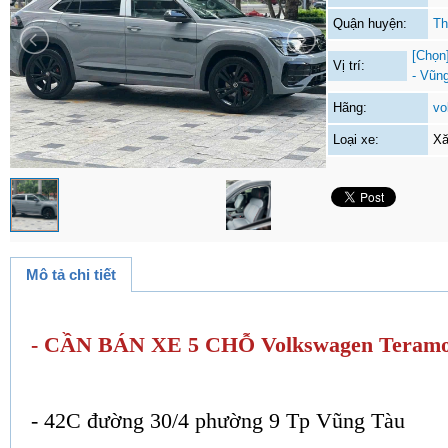
Quận huyện:
Th
[Chọn
Vị trí:
- Vũn
Hãng:
vo
Loại xe:
Xă
Mô tả chi tiết
- CẦN BÁN XE 5 CHỖ Volkswagen Teramo
- 42C đường 30/4 phường 9 Tp Vũng Tàu