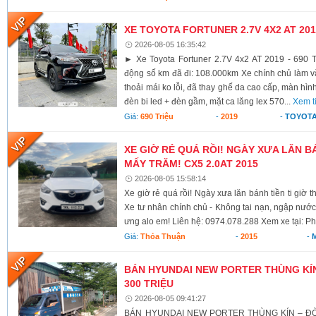
XE TOYOTA FORTUNER 2.7V 4X2 AT 2019
2026-08-05 16:35:42
► Xe Toyota Fortuner 2.7V 4x2 AT 2019 - 690 T
động số km đã đi: 108.000km Xe chính chủ làm vă
thoải mái ko lỗi, đã thay ghế da cao cấp, màn hình
đèn bi led + đèn gầm, mặt ca lăng lex 570...
Xem t
Giá:
690 Triệu
-
2019
-
TOYOTA
XE GIỜ RẺ QUÁ RỒI! NGÀY XƯA LĂN BÁ
MẤY TRĂM! CX5 2.0AT 2015
2026-08-05 15:58:14
Xe giờ rẻ quá rồi! Ngày xưa lăn bánh tiền ti giờ 
Xe tư nhân chính chủ - Không tai nạn, ngập nước
ưng alo em! Liên hệ: 0974.078.288 Xem xe tại: Ph
Giá:
Thỏa Thuận
-
2015
-
BÁN HYUNDAI NEW PORTER THÙNG KÍN 
300 TRIỆU
2026-08-05 09:41:27
BÁN HYUNDAI NEW PORTER THÙNG KÍN – ĐỜI 