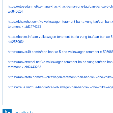
https://otosedan.net/xe-hang-
khac-khac-ba-ria-vung-tau/can-
ban-xe-5-c
aid840614
https://khoxehoi.com/xe-
volkswagen-teramont-ba-ria-
vung-tau/can-ban-x
teramont-x-
aid2474253
https://banxe.info/xe-
volkswagen-teramont-ba-ria-
vung-tau/can-ban-xe-5
aid2530934
https://raovat49.com/s/can-
ban-xe-5-cho-volkswagen-
teramont-x-59898
https://raovatxehoi.net/xe-
volkswagen-teramont-ba-ria-
vung-tau/can-ban
teramont-x-
aid2443283
https://raovatoto.com/xe-
volkswagen-teramont-/can-ban-
xe-5-cho-volks
https://xe5s.vn/mua-ban-xe/xe-
volkswagen/can-ban-xe-5-cho-
volkswage