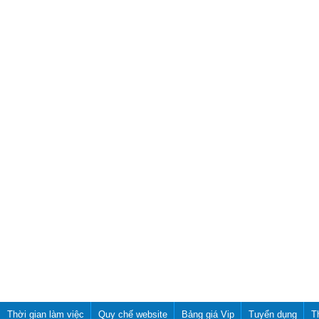
Thời gian làm việc
Quy chế website
Bảng giá Vip
Tuyển dụng
T