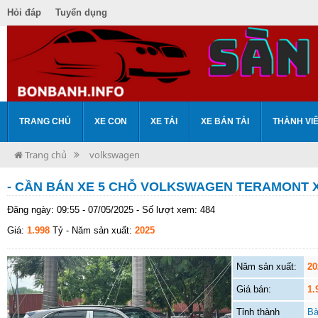
Hỏi đáp
Tuyển dụng
TRANG CHỦ
XE CON
XE TẢI
XE BÁN TẢI
THÀNH VI
Trang chủ
volkswagen
- CẦN BÁN XE 5 CHỖ VOLKSWAGEN TERAMONT 
Đăng ngày: 09:55 - 07/05/2025 - Số lượt xem: 484
Giá:
1.998
Tỷ
- Năm sản xuất:
2025
Năm sản xuất:
20
Giá bán:
1.
Tỉnh thành
Bà