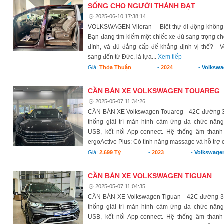
SỐNG CHO NGƯỜI THÀNH ĐẠT
2025-06-10 17:38:14
VOLKSWAGEN Viloran – Biệt thự di động không 
Bạn đang tìm kiếm một chiếc xe đủ sang trọng cho
đình, và đủ đẳng cấp để khẳng định vị thế? -
sang đến từ Đức, là lựa...
Xem tiếp
Giá:
Thỏa Thuận
-
2024
-
Volkswa
CẦN BÁN XE VOLKSWAGEN TOUAREG
2025-05-07 11:34:26
CẦN BÁN XE Volkswagen Touareg - 42C đường 3
thống giải trí màn hình cảm ứng đa chức năng
USB, kết nối App-connect. Hệ thống âm thanh 
ergoActive Plus: Có tính năng massage và hỗ trợ c
Giá:
2.699 Tỷ
-
2023
-
Volkswage
CẦN BÁN XE VOLKSWAGEN TIGUAN
2025-05-07 11:04:35
CẦN BÁN XE Volkswagen Tiguan - 42C đường 3
thống giải trí màn hình cảm ứng đa chức năng
USB, kết nối App-connect. Hệ thống âm thanh 