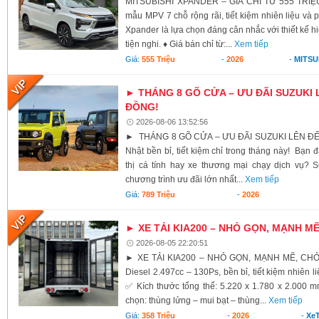
MITSUBISHI XPANDER – GIÁ CHỈ TỪ 555 TRIỆU
mẫu MPV 7 chỗ rộng rãi, tiết kiệm nhiên liệu và 
Xpander là lựa chọn đáng cân nhắc với thiết kế h
tiện nghi. ♦ Giá bán chỉ từ:...
Xem tiếp
Giá:
555 Triệu
-
2026
-
MITSU
► THÁNG 8 GÕ CỬA – ƯU ĐÃI SUZUKI 
ĐỒNG!
2026-08-06 13:52:56
► THÁNG 8 GÕ CỬA – ƯU ĐÃI SUZUKI LÊN ĐẾ
Nhật bền bỉ, tiết kiệm chỉ trong tháng này! Bạn 
thị cá tính hay xe thương mại chạy dịch vụ? S
chương trình ưu đãi lớn nhất...
Xem tiếp
Giá:
789 Triệu
-
2026
► XE TẢI KIA200 – NHỎ GỌN, MẠNH M
2026-08-05 22:20:51
► XE TẢI KIA200 – NHỎ GỌN, MẠNH MẼ, CH
Diesel 2.497cc – 130Ps, bền bỉ, tiết kiệm nhiên li
✅ Kích thước tổng thể: 5.220 x 1.780 x 2.000 
chọn: thùng lửng – mui bạt – thùng...
Xem tiếp
Giá:
358 Triệu
-
2026
-
XeT