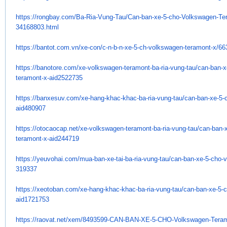
https://rongbay.com/Ba-Ria-
Vung-Tau/Can-ban-xe-5-cho-
Volkswagen-Te
34168803.html
https://bantot.com.vn/xe-con/
c-n-b-n-xe-5-ch-volkswagen-
teramont-x/66
https://banotore.com/xe-
volkswagen-teramont-ba-ria-
vung-tau/can-ban-x
teramont-x-
aid2522735
https://banxesuv.com/xe-hang-
khac-khac-ba-ria-vung-tau/can-
ban-xe-5-
aid480907
https://otocaocap.net/xe-
volkswagen-teramont-ba-ria-
vung-tau/can-ban-
teramont-x-
aid244719
https://yeuvohai.com/mua-ban-
xe-tai-ba-ria-vung-tau/can-
ban-xe-5-cho-
319337
https://xeotoban.com/xe-hang-
khac-khac-ba-ria-vung-tau/can-
ban-xe-5-
aid1721753
https://raovat.net/xem/
8493599-CAN-BAN-XE-5-CHO-
Volkswagen-Teram