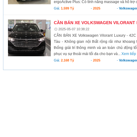
ergoActive Plus: Có tính năng massage và hỗ trợ c
Giá:
1.599 Tỷ
-
2025
-
Volkswage
CẦN BÁN XE VOLKSWAGEN VILORANT
2025-05-07 10:38:22
CẦN BÁN XE Volkswagen Vilorant Luxury - 42
Tàu - Không gian nội thất rộng rãi như khoang
thống giải trí thông minh và an toàn chủ động tố
phục vụ sự thoải mái tối đa cho bạn và...
Xem tiếp
Giá:
2.168 Tỷ
-
2025
-
Volkswage