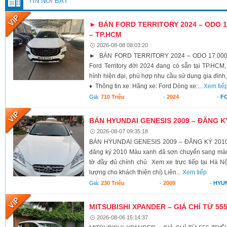
TIN NỔI BẬT
► BÁN FORD TERRITORY 2024 – ODO 17
– TP.HCM
2026-08-08 08:03:20
► BÁN FORD TERRITORY 2024 – ODO 17.000K
Ford Territory đời 2024 đang có sẵn tại TP.HCM,
hình hiện đại, phù hợp nhu cầu sử dụng gia đình,
♦ Thông tin xe: Hãng xe: Ford Dòng xe:...
Xem tiế
Giá:
710 Triệu
-
2024
-
F
BÁN HYUNDAI GENESIS 2009 – ĐĂNG K
2026-08-07 09:35:18
BÁN HYUNDAI GENESIS 2009 – ĐĂNG KÝ 2010 X
đăng ký 2010 Màu xanh đã sơn chuyển sang màu 
tờ đầy đủ chính chủ Xem xe trực tiếp tại Hà Nộ
lượng cho khách thiện chí) Liên...
Xem tiếp
Giá:
230 Triệu
-
2009
-
HYU
MITSUBISHI XPANDER – GIÁ CHỈ TỪ 55
2026-08-06 15:14:37