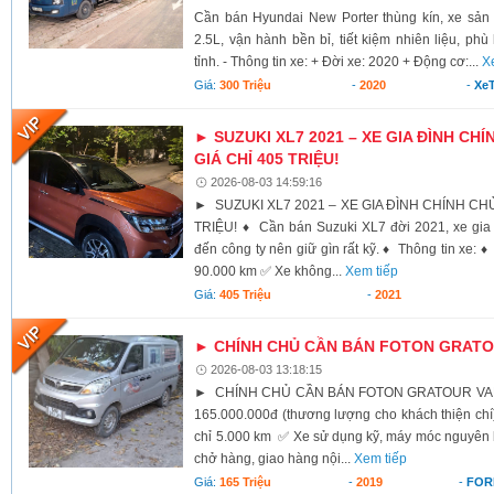
Cần bán Hyundai New Porter thùng kín, xe sả
2.5L, vận hành bền bỉ, tiết kiệm nhiên liệu, ph
tỉnh. - Thông tin xe: + Đời xe: 2020 + Động cơ:...
X
Giá:
300 Triệu
-
2020
-
XeT
► SUZUKI XL7 2021 – XE GIA ĐÌNH CHÍ
GIÁ CHỈ 405 TRIỆU!
2026-08-03 14:59:16
► SUZUKI XL7 2021 – XE GIA ĐÌNH CHÍNH CHỦ,
TRIỆU! ♦ Cần bán Suzuki XL7 đời 2021, xe gia 
đến công ty nên giữ gìn rất kỹ. ♦ Thông tin xe:
90.000 km ✅ Xe không...
Xem tiếp
Giá:
405 Triệu
-
2021
► CHÍNH CHỦ CẦN BÁN FOTON GRATOU
2026-08-03 13:18:15
► CHÍNH CHỦ CẦN BÁN FOTON GRATOUR VAN 2
165.000.000đ (thương lượng cho khách thiện c
chỉ 5.000 km ✅ Xe sử dụng kỹ, máy móc nguyên
chở hàng, giao hàng nội...
Xem tiếp
Giá:
165 Triệu
-
2019
-
FOR