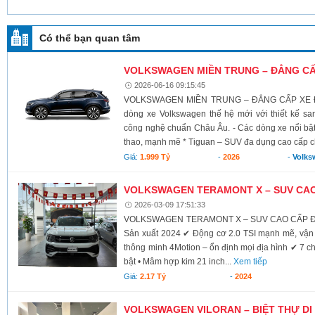
Có thể bạn quan tâm
VOLKSWAGEN MIỀN TRUNG – ĐẲNG CẤ
2026-06-16 09:15:45
VOLKSWAGEN MIỀN TRUNG – ĐẲNG CẤP XE Đ
dòng xe Volkswagen thế hệ mới với thiết kế s
công nghệ chuẩn Châu Âu. - Các dòng xe nổi bật
thao, mạnh mẽ * Tiguan – SUV đa dụng cao cấp c
Giá:
1.999 Tỷ
-
2026
-
Volks
VOLKSWAGEN TERAMONT X – SUV CA
2026-03-09 17:51:33
VOLKSWAGEN TERAMONT X – SUV CAO CẤP ĐẲN
Sản xuất 2024 ✔ Động cơ 2.0 TSI mạnh mẽ, vận
thông minh 4Motion – ổn định mọi địa hình ✔ 7 chế 
bật • Mâm hợp kim 21 inch...
Xem tiếp
Giá:
2.17 Tỷ
-
2024
VOLKSWAGEN VILORAN – BIỆT THỰ D