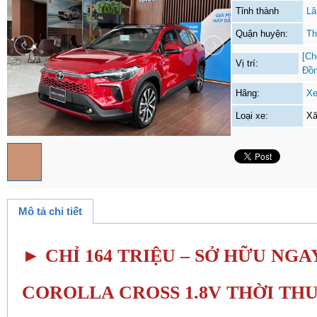
Tỉnh thành
Lâ
Quận huyện:
Th
[Ch
Vị trí:
Đồ
Hãng:
Xe
Loại xe:
Xă
Mô tả chi tiết
► CHỈ 164 TRIỆU – SỞ HỮU NG
COROLLA CROSS 1.8V THỜI TH