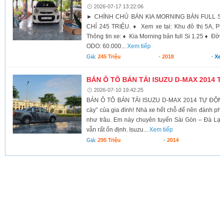
2026-07-17 13:22:06
► CHÍNH CHỦ BÁN KIA MORNING BẢN FULL SI 
CHỈ 245 TRIỆU. ♦ Xem xe tại: Khu đô thị 5A, 
Thông tin xe: ♦ Kia Morning bản full Si 1.25 ♦ Đ
ODO: 60.000...
Xem tiếp
Giá:
245 Triệu
-
2018
-
X
BÁN Ô TÔ BÁN TẢI ISUZU D-MAX 2014 
2026-07-10 19:42:25
BÁN Ô TÔ BÁN TẢI ISUZU D-MAX 2014 TỰ ĐỘNG
cày” của gia đình! Nhà xe hết chỗ để nên đành p
như trâu. Em này chuyên tuyến Sài Gòn – Đà Lạt
vẫn rất ổn định. Isuzu...
Xem tiếp
Giá:
295 Triệu
-
2014