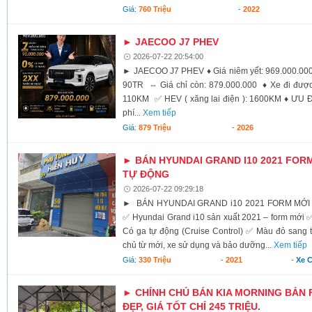
Giá:
760 Triệu
-
2022
► JAECOO J7 PHEV
2026-07-22 20:54:00
► JAECOO J7 PHEV ♦ Giá niêm yết: 969.000.000
90TR ⇔ Giá chỉ còn: 879.000.000 ♦ Xe đi được 
110KM ✅️ HEV ( xăng lai điện ): 1600KM ♦ Ư
phí...
Xem tiếp
Giá:
879 Triệu
-
2026
► BÁN HYUNDAI GRAND I10 2021 FORM
TỰ ĐỘNG
2026-07-22 09:29:18
► BÁN HYUNDAI GRAND i10 2021 FORM MỚI 
✅ Hyundai Grand i10 sản xuất 2021 – form mới 
Có ga tự động (Cruise Control) ✅ Màu đỏ sang
chủ từ mới, xe sử dụng và bảo dưỡng...
Xem tiếp
Giá:
330 Triệu
-
2021
-
Xe 
► CHÍNH CHỦ BÁN KIA MORNING BẢN FU
ĐẸP, GIÁ TỐT CHỈ 245 TRIỆU.