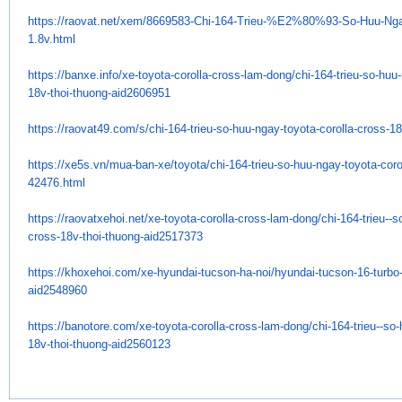
https://raovat.net/xem/
8669583-Chi-164-Trieu-%E2%80%
93-So-Huu-Nga
1.8v.html
https://banxe.info/xe-toyota-
corolla-cross-lam-dong/chi-
164-trieu-so-huu
18v-thoi-thuong-
aid2606951
https://raovat49.com/s/chi-
164-trieu-so-huu-ngay-toyota-
corolla-cross-18
https://xe5s.vn/mua-ban-xe/
toyota/chi-164-trieu-so-huu-
ngay-toyota-coro
42476.html
https://raovatxehoi.net/xe-
toyota-corolla-cross-lam-dong/
chi-164-trieu--
cross-18v-thoi-
thuong-aid2517373
https://khoxehoi.com/xe-
hyundai-tucson-ha-noi/hyundai-
tucson-16-turbo
aid2548960
https://banotore.com/xe-
toyota-corolla-cross-lam-dong/
chi-164-trieu--so
18v-thoi-
thuong-aid2560123