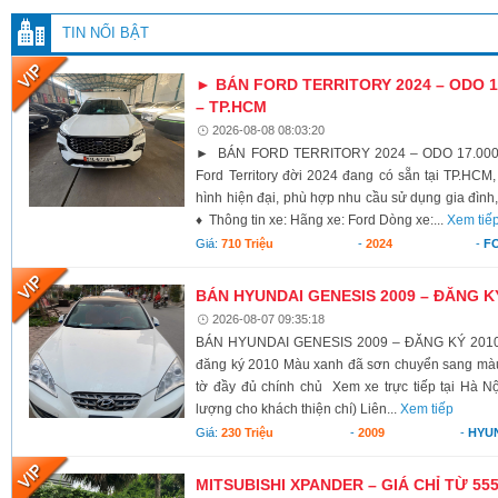
TIN NỔI BẬT
► BÁN FORD TERRITORY 2024 – ODO 17
– TP.HCM
2026-08-08 08:03:20
► BÁN FORD TERRITORY 2024 – ODO 17.000K
Ford Territory đời 2024 đang có sẵn tại TP.HCM,
hình hiện đại, phù hợp nhu cầu sử dụng gia đình,
♦ Thông tin xe: Hãng xe: Ford Dòng xe:...
Xem tiế
Giá:
710 Triệu
-
2024
-
F
BÁN HYUNDAI GENESIS 2009 – ĐĂNG K
2026-08-07 09:35:18
BÁN HYUNDAI GENESIS 2009 – ĐĂNG KÝ 2010 X
đăng ký 2010 Màu xanh đã sơn chuyển sang màu 
tờ đầy đủ chính chủ Xem xe trực tiếp tại Hà Nộ
lượng cho khách thiện chí) Liên...
Xem tiếp
Giá:
230 Triệu
-
2009
-
HYU
MITSUBISHI XPANDER – GIÁ CHỈ TỪ 55