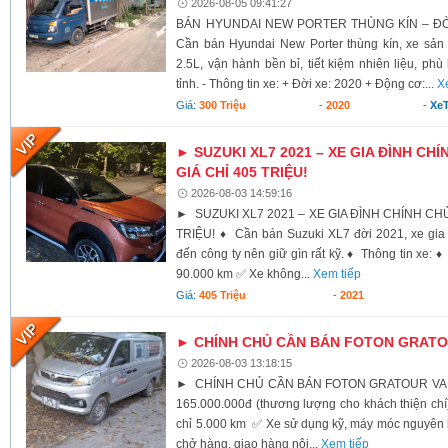
2026-08-05 09:41:27
BÁN HYUNDAI NEW PORTER THÙNG KÍN – ĐỜI 
Cần bán Hyundai New Porter thùng kín, xe sả
2.5L, vận hành bền bỉ, tiết kiệm nhiên liệu, ph
tỉnh. - Thông tin xe: + Đời xe: 2020 + Động cơ:...
X
Giá:
300 Triệu
-
2020
-
XeT
► SUZUKI XL7 2021 – XE GIA ĐÌNH CHÍ
GIÁ CHỈ 405 TRIỆU!
2026-08-03 14:59:16
► SUZUKI XL7 2021 – XE GIA ĐÌNH CHÍNH CHỦ,
TRIỆU! ♦ Cần bán Suzuki XL7 đời 2021, xe gia 
đến công ty nên giữ gìn rất kỹ. ♦ Thông tin xe:
90.000 km ✅ Xe không...
Xem tiếp
Giá:
405 Triệu
-
2021
► CHÍNH CHỦ CẦN BÁN FOTON GRATOU
2026-08-03 13:18:15
► CHÍNH CHỦ CẦN BÁN FOTON GRATOUR VAN 2
165.000.000đ (thương lượng cho khách thiện c
chỉ 5.000 km ✅ Xe sử dụng kỹ, máy móc nguyên
chở hàng, giao hàng nội...
Xem tiếp