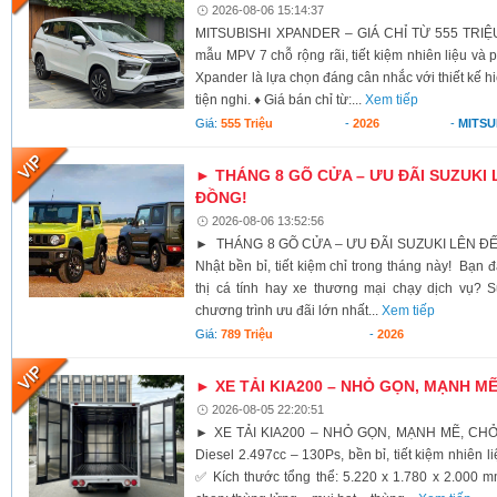
2026-08-06 15:14:37
MITSUBISHI XPANDER – GIÁ CHỈ TỪ 555 TRIỆU
mẫu MPV 7 chỗ rộng rãi, tiết kiệm nhiên liệu và 
Xpander là lựa chọn đáng cân nhắc với thiết kế h
tiện nghi. ♦ Giá bán chỉ từ:...
Xem tiếp
Giá:
555 Triệu
-
2026
-
MITSU
► THÁNG 8 GÕ CỬA – ƯU ĐÃI SUZUKI 
ĐỒNG!
2026-08-06 13:52:56
► THÁNG 8 GÕ CỬA – ƯU ĐÃI SUZUKI LÊN ĐẾ
Nhật bền bỉ, tiết kiệm chỉ trong tháng này! Bạn 
thị cá tính hay xe thương mại chạy dịch vụ? S
chương trình ưu đãi lớn nhất...
Xem tiếp
Giá:
789 Triệu
-
2026
► XE TẢI KIA200 – NHỎ GỌN, MẠNH M
2026-08-05 22:20:51
► XE TẢI KIA200 – NHỎ GỌN, MẠNH MẼ, CH
Diesel 2.497cc – 130Ps, bền bỉ, tiết kiệm nhiên li
✅ Kích thước tổng thể: 5.220 x 1.780 x 2.000 