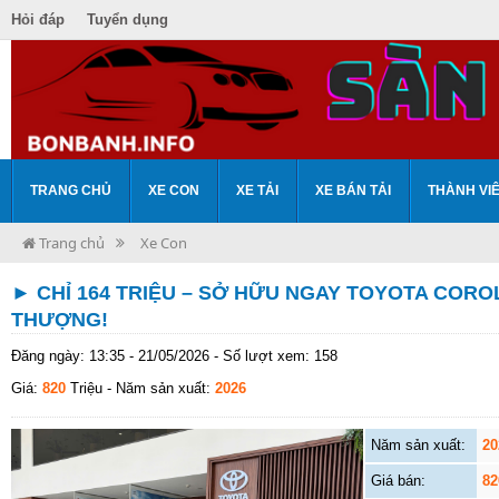
Hỏi đáp
Tuyển dụng
TRANG CHỦ
XE CON
XE TẢI
XE BÁN TẢI
THÀNH VI
Trang chủ
Xe Con
► CHỈ 164 TRIỆU – SỞ HỮU NGAY TOYOTA CORO
THƯỢNG!
Đăng ngày: 13:35 - 21/05/2026 - Số lượt xem: 158
Giá:
820
Triệu
- Năm sản xuất:
2026
Năm sản xuất:
20
Giá bán:
82