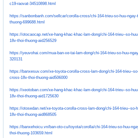
c19-raovat-
34510898.html
https://sanbonbanh.com/
sellcar/corolla-cross/chi-164-
trieu-so-huu-ngay-
thuong-699688.html
https://otocaocap.net/xe-hang-
khac-khac-lam-dong/chi-164-
trieu--so-hu
18v-thoi-thuong-
aid256529
https://yeuvohai.com/mua-ban-
xe-tai-lam-dong/chi-164-trieu-
so-huu-ngay
320131
https://banxesuv.com/xe-
toyota-corolla-cross-lam-dong/
chi-164-trieu--s
cross-18v-thoi-
thuong-aid506000
https://xeotoban.com/xe-hang-
khac-khac-lam-dong/chi-164-
trieu--so-hu
18v-thoi-thuong-
aid1725630
https://otosedan.net/xe-
toyota-corolla-cross-lam-dong/
chi-164-trieu--so-
18v-thoi-
thuong-aid868505
https://banxehoicu.vn/ban-oto-
cu/toyota/corolla/chi-164-
trieu-so-huu-nga
thoi-
thuong-103659.html