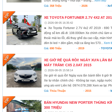
chọn: thùng lửng – mui bạt – thùng...
Xem tiếp
Giá:
358 Triệu
-
2026
-
XeT
XE TOYOTA FORTUNER 2.7V 4X2 AT 2019
2026-08-05 16:35:42
► Xe Toyota Fortuner 2.7V 4x2 AT 2019 - 690 T
động số km đã đi: 108.000km Xe chính chủ làm vă
thoải mái ko lỗi, đã thay ghế da cao cấp, màn hình
đèn bi led + đèn gầm, mặt ca lăng lex 570...
Xem t
Giá:
690 Triệu
-
2019
-
TOYOTA
XE GIỜ RẺ QUÁ RỒI! NGÀY XƯA LĂN BÁ
MẤY TRĂM! CX5 2.0AT 2015
2026-08-05 15:58:14
Xe giờ rẻ quá rồi! Ngày xưa lăn bánh tiền ti giờ 
Xe tư nhân chính chủ - Không tai nạn, ngập nước
ưng alo em! Liên hệ: 0974.078.288 Xem xe tại: Ph
Giá:
Thỏa Thuận
-
2015
-
BÁN HYUNDAI NEW PORTER THÙNG KÍN 
300 TRIỆU