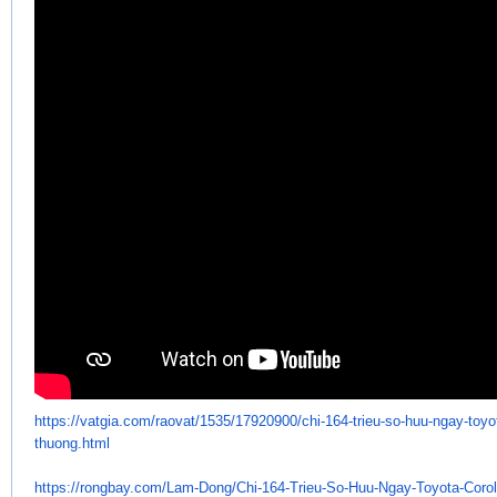
https://vatgia.com/raovat/
1535/17920900/chi-164-trieu-
so-huu-ngay-toyot
thuong.html
https://rongbay.com/Lam-Dong/
Chi-164-Trieu-So-Huu-Ngay-
Toyota-Corol