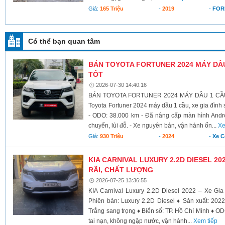
Giá:
165 Triệu
-
2019
-
FOR
Có thể bạn quan tâm
BÁN TOYOTA FORTUNER 2024 MÁY DẦU 
TỐT
2026-07-30 14:40:16
BÁN TOYOTA FORTUNER 2024 MÁY DẦU 1 CẦU 
Toyota Fortuner 2024 máy dầu 1 cầu, xe gia đình 
- ODO: 38.000 km - Đã nâng cấp màn hình Androi
chuyển, lùi đỗ. - Xe nguyên bản, vận hành ổn...
Xe
Giá:
930 Triệu
-
2024
-
Xe 
KIA CARNIVAL LUXURY 2.2D DIESEL 20
RÃI, CHẤT LƯỢNG
2026-07-25 13:36:55
KIA Carnival Luxury 2.2D Diesel 2022 – Xe Gi
Phiên bản: Luxury 2.2D Diesel ♦ Sản xuất: 202
Trắng sang trọng ♦ Biển số: TP. Hồ Chí Minh ♦ O
tai nạn, không ngập nước, vận hành...
Xem tiếp