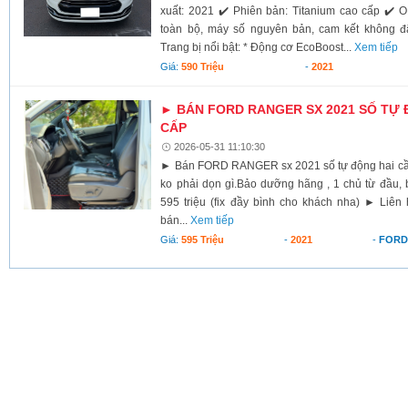
xuất: 2021 ✔️ Phiên bản: Titanium cao cấp ✔️ 
toàn bộ, máy số nguyên bản, cam kết không 
Trang bị nổi bật: * Động cơ EcoBoost...
Xem tiếp
Giá:
590 Triệu
-
2021
► BÁN FORD RANGER SX 2021 SỐ TỰ 
CẤP
2026-05-31 11:10:30
► Bán FORD RANGER sx 2021 số tự động hai cầu 
ko phải dọn gì.Bảo dưỡng hãng , 1 chủ từ đầu, 
595 triệu (fix đầy bình cho khách nha) ► Liên
bán...
Xem tiếp
Giá:
595 Triệu
-
2021
-
FORD