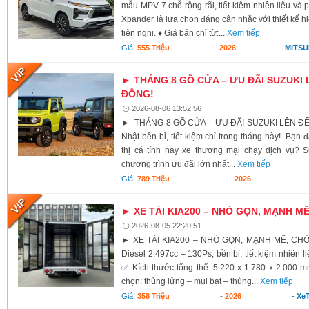
mẫu MPV 7 chỗ rộng rãi, tiết kiệm nhiên liệu và 
Xpander là lựa chọn đáng cân nhắc với thiết kế h
tiện nghi. ♦ Giá bán chỉ từ:...
Xem tiếp
Giá:
555 Triệu
-
2026
-
MITSU
► THÁNG 8 GÕ CỬA – ƯU ĐÃI SUZUKI 
ĐỒNG!
2026-08-06 13:52:56
► THÁNG 8 GÕ CỬA – ƯU ĐÃI SUZUKI LÊN ĐẾ
Nhật bền bỉ, tiết kiệm chỉ trong tháng này! Bạn 
thị cá tính hay xe thương mại chạy dịch vụ? S
chương trình ưu đãi lớn nhất...
Xem tiếp
Giá:
789 Triệu
-
2026
► XE TẢI KIA200 – NHỎ GỌN, MẠNH M
2026-08-05 22:20:51
► XE TẢI KIA200 – NHỎ GỌN, MẠNH MẼ, CH
Diesel 2.497cc – 130Ps, bền bỉ, tiết kiệm nhiên li
✅ Kích thước tổng thể: 5.220 x 1.780 x 2.000 
chọn: thùng lửng – mui bạt – thùng...
Xem tiếp
Giá:
358 Triệu
-
2026
-
XeT