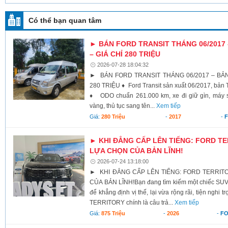
Có thể bạn quan tâm
► BÁN FORD TRANSIT THÁNG 06/2017
– GIÁ CHỈ 280 TRIỆU
2026-07-28 18:04:32
► BÁN FORD TRANSIT THÁNG 06/2017 – BẢN
280 TRIỆU ♦ Ford Transit sản xuất 06/2017, bản 
♦ ODO chuẩn 261.000 km, xe đi giữ gìn, máy 
vàng, thủ tục sang tên...
Xem tiếp
Giá:
280 Triệu
-
2017
-
► KHI ĐẲNG CẤP LÊN TIẾNG: FORD TE
LỰA CHỌN CỦA BẢN LĨNH!
2026-07-24 13:18:00
► KHI ĐẲNG CẤP LÊN TIẾNG: FORD TERRIT
CỦA BẢN LĨNH! ​Bạn đang tìm kiếm một chiếc SU
để khẳng định vị thế, lại vừa rộng rãi, tiện nghi
TERRITORY chính là câu trả...
Xem tiếp
Giá:
875 Triệu
-
2026
-
F