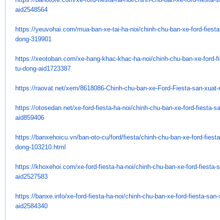
aid2548564
https://yeuvohai.com/mua-ban-
xe-tai-ha-noi/chinh-chu-ban-
xe-ford-fiest
dong-319901
https://xeotoban.com/xe-hang-
khac-khac-ha-noi/chinh-chu-
ban-xe-ford-f
tu-dong-aid1723387
https://raovat.net/xem/
8618086-Chinh-chu-ban-xe-Ford-
Fiesta-san-xuat
https://otosedan.net/xe-ford-
fiesta-ha-noi/chinh-chu-ban-
xe-ford-fiesta-
aid859406
https://banxehoicu.vn/ban-oto-
cu/ford/fiesta/chinh-chu-ban-
xe-ford-fiest
dong-103210.html
https://khoxehoi.com/xe-ford-
fiesta-ha-noi/chinh-chu-ban-
xe-ford-fiesta
aid2527583
https://banxe.info/xe-ford-
fiesta-ha-noi/chinh-chu-ban-
xe-ford-fiesta-san
aid2584340