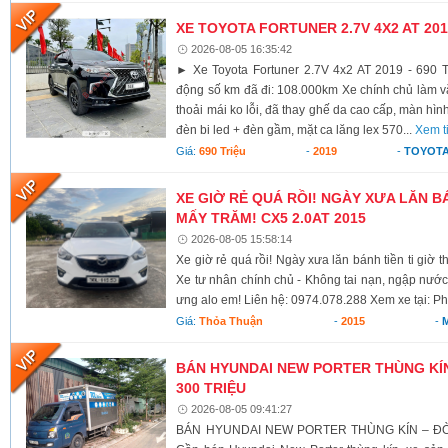
XE TOYOTA FORTUNER 2.7V 4X2 AT 2019
2026-08-05 16:35:42
► Xe Toyota Fortuner 2.7V 4x2 AT 2019 - 690 T
động số km đã đi: 108.000km Xe chính chủ làm vă
thoải mái ko lỗi, đã thay ghế da cao cấp, màn hình
đèn bi led + đèn gầm, mặt ca lăng lex 570...
Xem t
Giá:
690 Triệu
-
2019
-
TOYOTA
XE GIỜ RẺ QUÁ RỒI! NGÀY XƯA LĂN BÁ
MẤY TRĂM! CX5 2.0AT 2015
2026-08-05 15:58:14
Xe giờ rẻ quá rồi! Ngày xưa lăn bánh tiền ti giờ 
Xe tư nhân chính chủ - Không tai nạn, ngập nước
ưng alo em! Liên hệ: 0974.078.288 Xem xe tại: Ph
Giá:
Thỏa Thuận
-
2015
-
BÁN HYUNDAI NEW PORTER THÙNG KÍN 
300 TRIỆU
2026-08-05 09:41:27
BÁN HYUNDAI NEW PORTER THÙNG KÍN – ĐỜI 