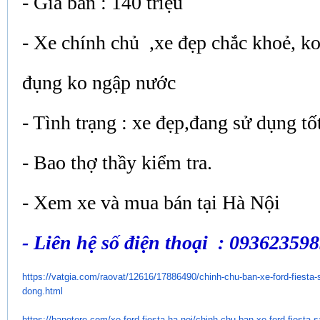
- Giá bán : 140 triệu
- Xe chính chủ ,xe đẹp chắc khoẻ, ko
đụng ko ngập nước
- Tình trạng : xe đẹp,đang sử dụng tố
- Bao thợ thầy kiểm tra.
- Xem xe và mua bán tại Hà Nội
- Liên hệ số điện thoại : 09362359
https://vatgia.com/raovat/
12616/17886490/chinh-chu-ban-
xe-ford-fiesta
dong.html
https://banotore.com/xe-ford-
fiesta-ha-noi/chinh-chu-ban-
xe-ford-fiesta-