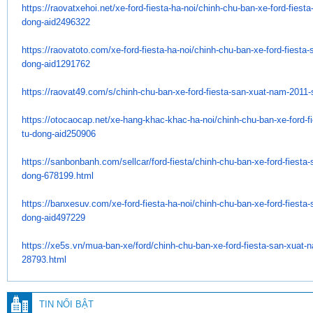
https://raovatxehoi.net/xe-
ford-fiesta-ha-noi/chinh-chu-
ban-xe-ford-fiesta
dong-aid2496322
https://raovatoto.com/xe-ford-
fiesta-ha-noi/chinh-chu-ban-
xe-ford-fiesta
dong-aid1291762
https://raovat49.com/s/chinh-
chu-ban-xe-ford-fiesta-san-
xuat-nam-2011-
https://otocaocap.net/xe-hang-
khac-khac-ha-noi/chinh-chu-
ban-xe-ford-f
tu-dong-aid250906
https://sanbonbanh.com/
sellcar/ford-fiesta/chinh-chu-
ban-xe-ford-fiesta-
dong-678199.
html
https://banxesuv.com/xe-ford-
fiesta-ha-noi/chinh-chu-ban-
xe-ford-fiesta
dong-aid497229
https://xe5s.vn/mua-ban-xe/
ford/chinh-chu-ban-xe-ford-
fiesta-san-xuat-
28793.html
TIN NỔI BẬT