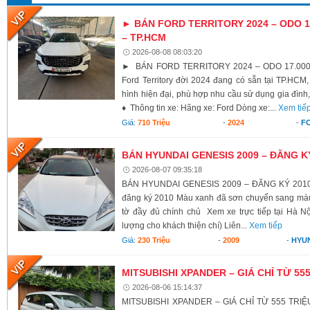
► BÁN FORD TERRITORY 2024 – ODO 17
– TP.HCM
2026-08-08 08:03:20
► BÁN FORD TERRITORY 2024 – ODO 17.000K
Ford Territory đời 2024 đang có sẵn tại TP.HCM,
hình hiện đại, phù hợp nhu cầu sử dụng gia đình,
♦ Thông tin xe: Hãng xe: Ford Dòng xe:...
Xem tiế
Giá:
710 Triệu
-
2024
-
F
BÁN HYUNDAI GENESIS 2009 – ĐĂNG K
2026-08-07 09:35:18
BÁN HYUNDAI GENESIS 2009 – ĐĂNG KÝ 2010 X
đăng ký 2010 Màu xanh đã sơn chuyển sang màu 
tờ đầy đủ chính chủ Xem xe trực tiếp tại Hà Nộ
lượng cho khách thiện chí) Liên...
Xem tiếp
Giá:
230 Triệu
-
2009
-
HYU
MITSUBISHI XPANDER – GIÁ CHỈ TỪ 55
2026-08-06 15:14:37
MITSUBISHI XPANDER – GIÁ CHỈ TỪ 555 TRIỆU