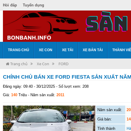
Hỏi đáp
Tuyển dụng
TRANG CHỦ
XE CON
XE TẢI
XE BÁN TẢI
THÀNH VI
Trang chủ
Xe Con
FORD
CHÍNH CHỦ BÁN XE FORD FIESTA SẢN XUẤT NĂM
Đăng ngày: 09:40 - 30/12/2025 - Số lượt xem: 208
Giá:
140
Triệu
- Năm sản xuất:
2011
Năm sản xuất:
20
Giá bán:
14
Tỉnh thành
Hà