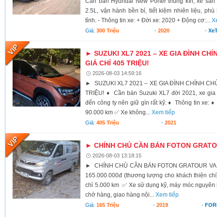
Cần bán Hyundai New Porter thùng kín, xe sả
2.5L, vận hành bền bỉ, tiết kiệm nhiên liệu, ph
tỉnh. - Thông tin xe: + Đời xe: 2020 + Động cơ:...
X
Giá:
300 Triệu
-
2020
-
XeT
► SUZUKI XL7 2021 – XE GIA ĐÌNH CHÍ
GIÁ CHỈ 405 TRIỆU!
2026-08-03 14:59:16
► SUZUKI XL7 2021 – XE GIA ĐÌNH CHÍNH CHỦ,
TRIỆU! ♦ Cần bán Suzuki XL7 đời 2021, xe gia 
đến công ty nên giữ gìn rất kỹ. ♦ Thông tin xe:
90.000 km ✅ Xe không...
Xem tiếp
Giá:
405 Triệu
-
2021
► CHÍNH CHỦ CẦN BÁN FOTON GRATOU
2026-08-03 13:18:15
► CHÍNH CHỦ CẦN BÁN FOTON GRATOUR VAN 2
165.000.000đ (thương lượng cho khách thiện c
chỉ 5.000 km ✅ Xe sử dụng kỹ, máy móc nguyên
chở hàng, giao hàng nội...
Xem tiếp
Giá:
165 Triệu
-
2019
-
FOR