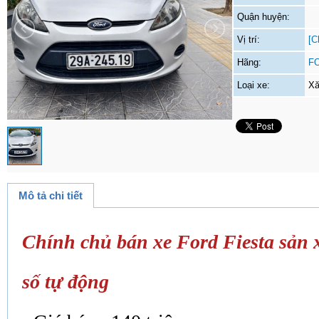
Quận huyện:
Vị trí:
[C
Hãng:
F
Loại xe:
Xă
Mô tả chi tiết
Chính chủ bán xe Ford Fiesta sản 
số tự động