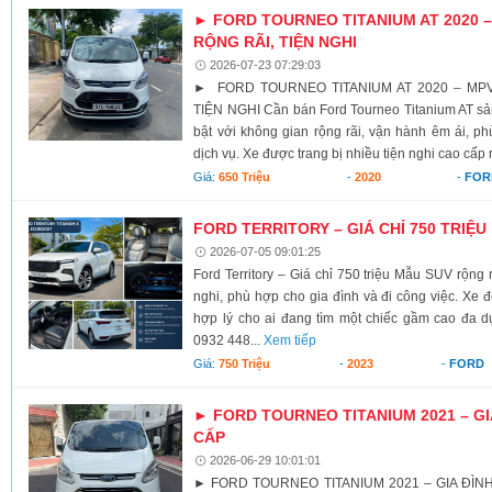
► FORD TOURNEO TITANIUM AT 2020 –
RỘNG RÃI, TIỆN NGHI
2026-07-23 07:29:03
► FORD TOURNEO TITANIUM AT 2020 – MPV
TIỆN NGHI Cần bán Ford Tourneo Titanium AT sả
bật với không gian rộng rãi, vận hành êm ái, p
dịch vụ. Xe được trang bị nhiều tiện nghi cao cấp
Giá:
650 Triệu
-
2020
-
FOR
FORD TERRITORY – GIÁ CHỈ 750 TRIỆU
2026-07-05 09:01:25
Ford Territory – Giá chỉ 750 triệu Mẫu SUV rộng rãi
nghi, phù hợp cho gia đình và đi công việc. Xe 
hợp lý cho ai đang tìm một chiếc gầm cao đa dụ
0932 448...
Xem tiếp
Giá:
750 Triệu
-
2023
-
FORD
► FORD TOURNEO TITANIUM 2021 – GI
CẤP
2026-06-29 10:01:01
► FORD TOURNEO TITANIUM 2021 – GIA ĐÌNH