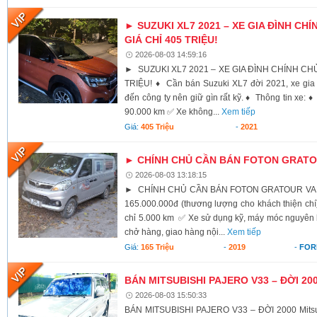
► SUZUKI XL7 2021 – XE GIA ĐÌNH CHÍ
GIÁ CHỈ 405 TRIỆU!
2026-08-03 14:59:16
► SUZUKI XL7 2021 – XE GIA ĐÌNH CHÍNH CHỦ,
TRIỆU! ♦ Cần bán Suzuki XL7 đời 2021, xe gia 
đến công ty nên giữ gìn rất kỹ. ♦ Thông tin xe:
90.000 km ✅ Xe không...
Xem tiếp
Giá:
405 Triệu
-
2021
► CHÍNH CHỦ CẦN BÁN FOTON GRATOU
2026-08-03 13:18:15
► CHÍNH CHỦ CẦN BÁN FOTON GRATOUR VAN 2
165.000.000đ (thương lượng cho khách thiện c
chỉ 5.000 km ✅ Xe sử dụng kỹ, máy móc nguyên
chở hàng, giao hàng nội...
Xem tiếp
Giá:
165 Triệu
-
2019
-
FOR
BÁN MITSUBISHI PAJERO V33 – ĐỜI 20
2026-08-03 15:50:33
BÁN MITSUBISHI PAJERO V33 – ĐỜI 2000 Mitsub