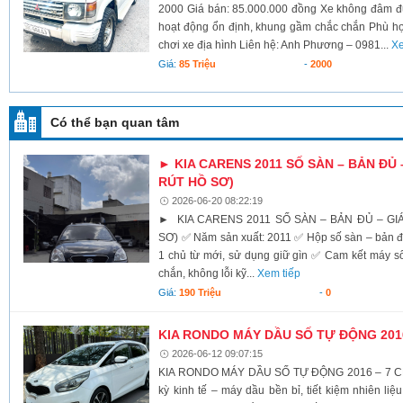
2000 Giá bán: 85.000.000 đồng Xe không đâm 
hoạt động ổn định, khung gầm chắc chắn Phù hợp 
chơi xe địa hình Liên hệ: Anh Phương – 0981...
Xe
Giá:
85 Triệu
-
2000
Có thể bạn quan tâm
► KIA CARENS 2011 SỐ SÀN – BẢN ĐỦ –
RÚT HỒ SƠ)
2026-06-20 08:22:19
► KIA CARENS 2011 SỐ SÀN – BẢN ĐỦ – GIÁ
SƠ) ✅ Năm sản xuất: 2011 ✅ Hộp số sàn – bản đủ,
1 chủ từ mới, sử dụng giữ gìn ✅ Cam kết máy số
chắn, không lỗi kỹ...
Xem tiếp
Giá:
190 Triệu
-
0
KIA RONDO MÁY DẦU SỐ TỰ ĐỘNG 201
2026-06-12 09:07:15
KIA RONDO MÁY DẦU SỐ TỰ ĐỘNG 2016 – 7 CHỖ
kỳ kinh tế – máy dầu bền bỉ, tiết kiệm nhiên li