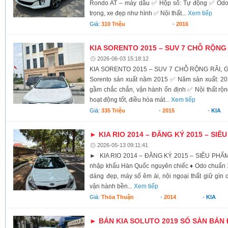
Rondo AT – máy dầu ✅ Hộp số: Tự động ✅ Odo
trọng, xe đẹp như hình ✅ Nội thất...
Xem tiếp
Giá:
310 Triệu
-
2016
KIA SORENTO 2015 – SUV 7 CHỖ RỘNG R
2026-06-03 15:18:12
KIA SORENTO 2015 – SUV 7 CHỖ RỘNG RÃI, GI
Sorento sản xuất năm 2015 ✅ Năm sản xuất: 
gầm chắc chắn, vận hành ổn định ✅ Nội thất rộng
hoạt động tốt, điều hòa mát...
Xem tiếp
Giá:
335 Triệu
-
2015
-
KIA
► KIA RIO 2014 – ĐĂNG KÝ 2015 – SIÊ
2026-05-13 09:11:41
► KIA RIO 2014 – ĐĂNG KÝ 2015 – SIÊU PHẨM 
nhập khẩu Hàn Quốc nguyên chiếc ♦ Odo chuẩn 1
dáng đẹp, máy số êm ái, nội ngoại thất giữ gìn c
vận hành bền...
Xem tiếp
Giá:
Thỏa Thuận
-
2014
-
KIA
► BÁN KIA SOLUTO 2019 SỐ SÀN BẢN