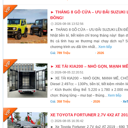
► THÁNG 8 GÕ CỬA – ƯU ĐÃI SUZUKI 
ĐỒNG!
2026-08-06 13:52:56
► THÁNG 8 GÕ CỬA – ƯU ĐÃI SUZUKI LÊN ĐẾ
Nhật bền bỉ, tiết kiệm chỉ trong tháng này! Bạn 
thị cá tính hay xe thương mại chạy dịch vụ? S
chương trình ưu đãi lớn nhất...
Xem tiếp
Giá:
789 Triệu
-
2026
► XE TẢI KIA200 – NHỎ GỌN, MẠNH M
2026-08-05 22:20:51
► XE TẢI KIA200 – NHỎ GỌN, MẠNH MẼ, CH
Diesel 2.497cc – 130Ps, bền bỉ, tiết kiệm nhiên li
✅ Kích thước tổng thể: 5.220 x 1.780 x 2.000 
chọn: thùng lửng – mui bạt – thùng...
Xem tiếp
Giá:
358 Triệu
-
2026
-
XeT
XE TOYOTA FORTUNER 2.7V 4X2 AT 2019
2026-08-05 16:35:42
► Xe Toyota Fortuner 2.7V 4x2 AT 2019 - 690 T