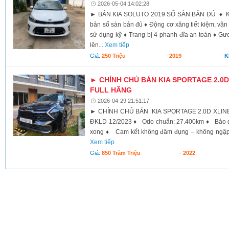
2026-05-04 14:02:28
► BÁN KIA SOLUTO 2019 SỐ SÀN BẢN ĐỦ ♦ Kia 
bản số sàn bản đủ ♦ Động cơ xăng tiết kiệm, vận 
sử dụng kỹ ♦ Trang bị 4 phanh đĩa an toàn ♦ Gươ
lên...
Xem tiếp
Giá:
250 Triệu
-
2019
-
K
► CHÍNH CHỦ BÁN KIA SPORTAGE 2.0D 
FULL HÃNG
2026-04-29 21:51:17
► CHÍNH CHỦ BÁN KIA SPORTAGE 2.0D XLIN
ĐKLD 12/2023 ♦ Odo chuẩn: 27.400km ♦ Bảo d
xong ♦ Cam kết không đâm đụng – không ngập n
Xem tiếp
Giá:
850 Trăm Triệu
-
2022