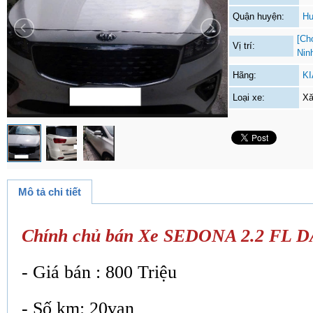
Quận huyện:
Hu
[Ch
Vị trí:
Nin
Hãng:
KI
Loại xe:
Xă
Mô tả chi tiết
Chính chủ bán Xe SEDONA 2.2 FL 
- Giá bán : 800 Triệu
- Số km: 20vạn