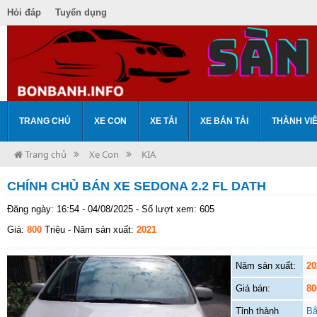
Hỏi đáp
Tuyển dụng
TRANG CHỦ
XE CON
XE TẢI
XE BÁN TẢI
THÀNH VI
Trang chủ
Xe Con
KIA
CHÍNH CHỦ BÁN XE SEDONA 2.2 FL DATH
Đăng ngày: 16:54 - 04/08/2025 - Số lượt xem: 605
Giá:
800
Triệu
- Năm sản xuất:
2021
Năm sản xuất:
20
Giá bán:
80
Tỉnh thành
Bắ