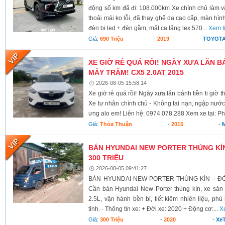
động số km đã đi: 108.000km Xe chính chủ làm vă
thoải mái ko lỗi, đã thay ghế da cao cấp, màn hình
đèn bi led + đèn gầm, mặt ca lăng lex 570...
Xem t
Giá:
690 Triệu
-
2019
-
TOYOTA
XE GIỜ RẺ QUÁ RỒI! NGÀY XƯA LĂN BÁ
MẤY TRĂM! CX5 2.0AT 2015
2026-08-05 15:58:14
Xe giờ rẻ quá rồi! Ngày xưa lăn bánh tiền ti giờ 
Xe tư nhân chính chủ - Không tai nạn, ngập nước
ưng alo em! Liên hệ: 0974.078.288 Xem xe tại: Ph
Giá:
Thỏa Thuận
-
2015
-
BÁN HYUNDAI NEW PORTER THÙNG KÍN 
300 TRIỆU
2026-08-05 09:41:27
BÁN HYUNDAI NEW PORTER THÙNG KÍN – ĐỜI 
Cần bán Hyundai New Porter thùng kín, xe sả
2.5L, vận hành bền bỉ, tiết kiệm nhiên liệu, ph
tỉnh. - Thông tin xe: + Đời xe: 2020 + Động cơ:...
X
Giá:
300 Triệu
-
2020
-
XeT