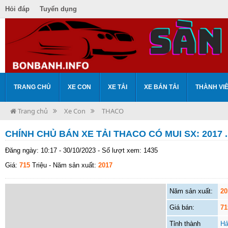
Hỏi đáp
Tuyển dụng
TRANG CHỦ
XE CON
XE TẢI
XE BÁN TẢI
THÀNH VI
Trang chủ
Xe Con
THACO
CHÍNH CHỦ BÁN XE TẢI THACO CÓ MUI SX: 2017 .
Đăng ngày: 10:17 - 30/10/2023 - Số lượt xem: 1435
Giá:
715
Triệu
- Năm sản xuất:
2017
Năm sản xuất:
20
Giá bán:
71
Tỉnh thành
Hả