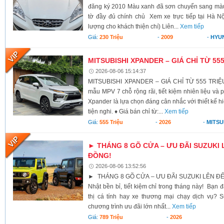
đăng ký 2010 Màu xanh đã sơn chuyển sang màu 
tờ đầy đủ chính chủ Xem xe trực tiếp tại Hà Nộ
lượng cho khách thiện chí) Liên...
Xem tiếp
Giá:
230 Triệu
-
2009
-
HYU
MITSUBISHI XPANDER – GIÁ CHỈ TỪ 55
2026-08-06 15:14:37
MITSUBISHI XPANDER – GIÁ CHỈ TỪ 555 TRIỆU
mẫu MPV 7 chỗ rộng rãi, tiết kiệm nhiên liệu và 
Xpander là lựa chọn đáng cân nhắc với thiết kế h
tiện nghi. ♦ Giá bán chỉ từ:...
Xem tiếp
Giá:
555 Triệu
-
2026
-
MITSU
► THÁNG 8 GÕ CỬA – ƯU ĐÃI SUZUKI 
ĐỒNG!
2026-08-06 13:52:56
► THÁNG 8 GÕ CỬA – ƯU ĐÃI SUZUKI LÊN ĐẾ
Nhật bền bỉ, tiết kiệm chỉ trong tháng này! Bạn 
thị cá tính hay xe thương mại chạy dịch vụ? S
chương trình ưu đãi lớn nhất...
Xem tiếp
Giá:
789 Triệu
-
2026