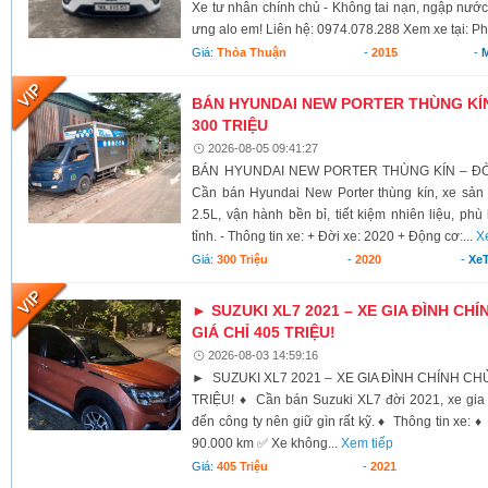
Xe tư nhân chính chủ - Không tai nạn, ngập nước
ưng alo em! Liên hệ: 0974.078.288 Xem xe tại: Ph
Giá:
Thỏa Thuận
-
2015
-
BÁN HYUNDAI NEW PORTER THÙNG KÍN 
300 TRIỆU
2026-08-05 09:41:27
BÁN HYUNDAI NEW PORTER THÙNG KÍN – ĐỜI 
Cần bán Hyundai New Porter thùng kín, xe sả
2.5L, vận hành bền bỉ, tiết kiệm nhiên liệu, ph
tỉnh. - Thông tin xe: + Đời xe: 2020 + Động cơ:...
X
Giá:
300 Triệu
-
2020
-
XeT
► SUZUKI XL7 2021 – XE GIA ĐÌNH CHÍ
GIÁ CHỈ 405 TRIỆU!
2026-08-03 14:59:16
► SUZUKI XL7 2021 – XE GIA ĐÌNH CHÍNH CHỦ,
TRIỆU! ♦ Cần bán Suzuki XL7 đời 2021, xe gia 
đến công ty nên giữ gìn rất kỹ. ♦ Thông tin xe:
90.000 km ✅ Xe không...
Xem tiếp
Giá:
405 Triệu
-
2021