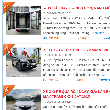
► XE TẢI KIA200 – NHỎ GỌN, MẠNH M
2026-08-05 22:20:51
► XE TẢI KIA200 – NHỎ GỌN, MẠNH MẼ, CH
Diesel 2.497cc – 130Ps, bền bỉ, tiết kiệm nhiên li
✅ Kích thước tổng thể: 5.220 x 1.780 x 2.000 
chọn: thùng lửng – mui bạt – thùng...
Xem tiếp
Giá:
358 Triệu
-
2026
-
XeT
XE TOYOTA FORTUNER 2.7V 4X2 AT 2019
2026-08-05 16:35:42
► Xe Toyota Fortuner 2.7V 4x2 AT 2019 - 690 T
động số km đã đi: 108.000km Xe chính chủ làm vă
thoải mái ko lỗi, đã thay ghế da cao cấp, màn hình
đèn bi led + đèn gầm, mặt ca lăng lex 570...
Xem t
Giá:
690 Triệu
-
2019
-
TOYOTA
XE GIỜ RẺ QUÁ RỒI! NGÀY XƯA LĂN BÁ
MẤY TRĂM! CX5 2.0AT 2015
2026-08-05 15:58:14
Xe giờ rẻ quá rồi! Ngày xưa lăn bánh tiền ti giờ 