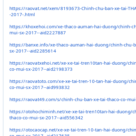
https://raovat.net/xem/
8193673-Chinh-chu-ban-xe-tai-
THA
-2017-.html
https://khoxehoi.com/xe-thaco-
auman-hai-duong/chinh-ch
mui-sx-2017--
aid2227887
https://banxe.info/xe-thaco-
auman-hai-duong/chinh-chu-b
sx-2017--
aid2285614
https://raovatxehoi.net/xe-xe-
tai-tren10tan-hai-duong/chi
co-mui-
sx-2017--aid2198373
https://raovatoto.com/xe-xe-
tai-tren-10-tan-hai-duong/
chi
co-
mui-sx-2017--aid993832
https://raovat49.com/s/chinh-
chu-ban-xe-tai-thaco-co-mui
https://otohochiminh.net/xe-
xe-tai-tren10tan-hai-duong/
c
thaco-co-
mui-sx-2017--aid556342
https://otocaocap.net/xe-xe-
tai-tren-10-tan-hai-duong/
chi
co-
mui-sx-2017--aid217635