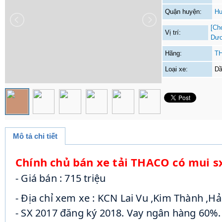
Quận huyện:
Hu
[Ch
Vị trí:
Dư
Hãng:
T
Loại xe:
D
Mô tả chi tiết
Chính chủ bán xe tải THACO có mui sx
- Giá bán : 715 triệu
- Địa chỉ xem xe : KCN Lai Vu ,Kim Thành ,H
- SX 2017 đăng ký 2018. Vay ngân hàng 60%.