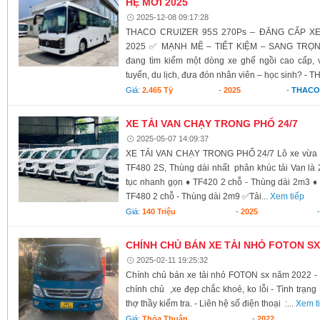
HỆ MỚI 2025
2025-12-08 09:17:28
THACO CRUIZER 95S 270Ps – ĐẲNG CẤP X
2025 ✅ MẠNH MẼ – TIẾT KIỆM – SANG TRỌN
đang tìm kiếm một dòng xe ghế ngồi cao cấp, 
tuyến, du lịch, đưa đón nhân viên – học sinh? -
Giá:
2.465 Tỷ
-
2025
-
THACO
XE TẢI VAN CHẠY TRONG PHỐ 24/7
2025-05-07 14:09:37
XE TẢI VAN CHẠY TRONG PHỐ 24/7 Lô xe vừa v
TF480 2S, Thùng dài nhất phân khúc tải Van là 2
tục nhanh gọn ♦ TF420 2 chỗ - Thùng dài 2m3 ♦
TF480 2 chỗ - Thùng dài 2m9 ✅Tải...
Xem tiếp
Giá:
140 Triệu
-
2025
CHÍNH CHỦ BÁN XE TẢI NHỎ FOTON SX
2025-02-11 19:25:32
Chính chủ bán xe tải nhỏ FOTON sx năm 2022 - 
chính chủ ,xe đẹp chắc khoẻ, ko lỗi - Tình trạng
thợ thầy kiểm tra. - Liên hệ số điện thoại :...
Xem t
Giá:
Thỏa Thuận
-
2022