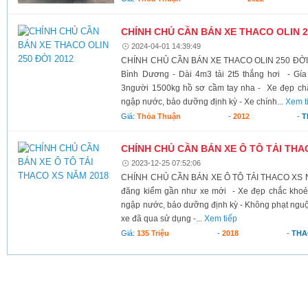
CHÍNH CHỦ CẦN BÁN XE THACO OLIN 2
2024-04-01 14:39:49
CHÍNH CHỦ CẦN BÁN XE THACO OLIN 250 ĐỜI 201
Bình Dương - Dài 4m3 tải 2t5 thắng hơi - Gía
3người 1500kg hồ sơ cầm tay nha - Xe đẹp chắ
ngập nước, bảo dưỡng định kỳ - Xe chính...
Xem t
Giá:
Thỏa Thuận
-
2012
-
T
CHÍNH CHỦ CẦN BÁN XE Ô TÔ TẢI THA
2023-12-25 07:52:06
CHÍNH CHỦ CẦN BÁN XE Ô TÔ TẢI THACO XS NĂ
đăng kiểm gần như xe mới - Xe đẹp chắc khoẻ,
ngập nước, bảo dưỡng định kỳ - Không phạt nguội,
xe đã qua sử dụng -...
Xem tiếp
Giá:
135 Triệu
-
2018
-
THA