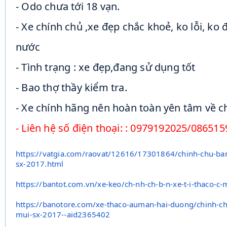
- Odo chưa tới 18 vạn.
- Xe chính chủ ,xe đẹp chắc khoẻ, ko lỗi, k
nước
- Tình trạng : xe đẹp,đang sử dụng tốt
- Bao thợ thầy kiểm tra.
- Xe chính hãng nên hoàn toàn yên tâm về c
- Liên hệ số điện thoại: : 0979192025/08651
https://vatgia.com/raovat/
12616/17301864/chinh-chu-ba
sx-2017.
html
https://bantot.com.vn/xe-keo/
ch-nh-ch-b-n-xe-t-i-thaco-c-
m
https://banotore.com/xe-thaco-
auman-hai-duong/chinh-ch
mui-sx-2017--
aid2365402