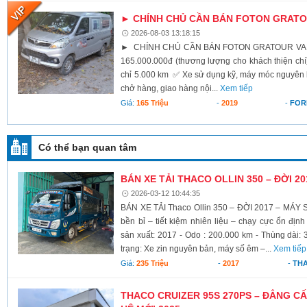
► CHÍNH CHỦ CẦN BÁN FOTON GRATOU
2026-08-03 13:18:15
► CHÍNH CHỦ CẦN BÁN FOTON GRATOUR VAN 2
165.000.000đ (thương lượng cho khách thiện c
chỉ 5.000 km ✅ Xe sử dụng kỹ, máy móc nguyên
chở hàng, giao hàng nội...
Xem tiếp
Giá:
165 Triệu
-
2019
-
FOR
Có thể bạn quan tâm
BÁN XE TẢI THACO OLLIN 350 – ĐỜI 2
2026-03-12 10:44:35
BÁN XE TẢI Thaco Ollin 350 – ĐỜI 2017 – MÁY 
bền bỉ – tiết kiệm nhiên liệu – chạy cực ổn địn
sản xuất: 2017 - Odo : 200.000 km - Thùng dài: 
trạng: Xe zin nguyên bản, máy số êm –...
Xem tiếp
Giá:
235 Triệu
-
2017
-
TH
THACO CRUIZER 95S 270PS – ĐẲNG CẤ