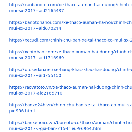
https://canbanoto.com/xe-
thaco-auman-hai-duong/chinh-
mui-
sx-2017--aid2165437
https://banotohanoi.com/xe-
thaco-auman-ha-noi/chinh-ch
mui-sx-
2017--aid670214
https://xecudi.com/chinh-chu-
ban-xe-tai-thaco-co-mui-sx-
https://xeotoban.com/xe-thaco-
auman-hai-duong/chinh-c
mui-sx-2017--
aid1716969
https://otosedan.net/xe-hang-
khac-khac-hai-duong/chinh-
mui-sx-
2017--aid755150
https://raovatoto.vn/xe-thaco-
auman-hai-duong/chinh-chu
mui-sx-2017-
aid2165710
https://banxe24h.vn/chinh-chu-
ban-xe-tai-thaco-co-mui-sx
pid996.html
https://banxehoicu.vn/ban-oto-
cu/thaco/auman/chinh-chu
mui-sx-2017-.-
gia-ban-715-trieu-96964.html