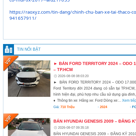
https://raoxyz.com/tin-dang/
chinh-chu-ban-xe-tai-thaco-co
941657911/
TIN NỔI BẬT
► BÁN FORD TERRITORY 2024 – ODO 17
– TP.HCM
2026-08-08 08:03:20
► BÁN FORD TERRITORY 2024 – ODO 17.000K
Ford Territory đời 2024 đang có sẵn tại TP.HCM,
hình hiện đại, phù hợp nhu cầu sử dụng gia đình,
♦ Thông tin xe: Hãng xe: Ford Dòng xe:...
Xem tiế
Giá:
710 Triệu
-
2024
-
F
BÁN HYUNDAI GENESIS 2009 – ĐĂNG K
2026-08-07 09:35:18
BÁN HYUNDAI GENESIS 2009 – ĐĂNG KÝ 2010 X