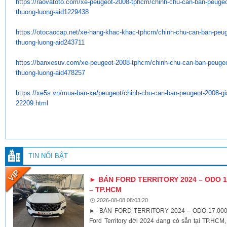
https://raovatoto.com/xe-
peugeot-2008-tphcm/chinh-chu-
can-ban-peugeo
thuong-luong-
aid1229438
https://otocaocap.net/xe-hang-
khac-khac-tphcm/chinh-chu-can-
ban-peug
thuong-luong-
aid243711
https://banxesuv.com/xe-
peugeot-2008-tphcm/chinh-chu-
can-ban-peugeo
thuong-luong-
aid478257
https://xe5s.vn/mua-ban-xe/
peugeot/chinh-chu-can-ban-
peugeot-2008-gia
22209.html
TIN NỔI BẬT
► BÁN FORD TERRITORY 2024 – ODO 17
– TP.HCM
2026-08-08 08:03:20
► BÁN FORD TERRITORY 2024 – ODO 17.000K
Ford Territory đời 2024 đang có sẵn tại TP.HCM,