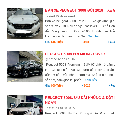
BÁN XE PEUGEOT 3008 ĐỜI 2018 – XE G
2026-01-22 19:10:02
Bán xe Peugeot 3008 đời 2018 – xe gia đình, gi
sản xuất: 2018 Kiểu dáng: Crossover – 5 chỗ Độn
dẫn động cầu trước Odo: 76.000 km Màu xe: Trắng
trong nước Tình trạng xe: Xe...
Xem tiếp
Giá:
515 Triệu
-
2018
-
Peug
PEUGEOT 5008 PREMIUM - SUV 07
2025-11-25 09:51:20
Peugeot 5008 Premium - SUV 07 chỗ hỗ đậm ch
lái i-Cockpit hiện đại. Xe dùng động cơ tăng áp
động 6 cấp, vận hành mượt mà. Không gian nội th
sắc nét, cảm giác lái phấn...
Xem tiếp
Giá:
969 Triệu
-
2025
-
Pe
PEUGEOT 3008: ƯU ĐÃI KHỦNG & ĐỘT P
NGAY!
2025-11-01 08:50:05
Peugeot 3008: Ưu Đãi Khủng & Đột Phá Thiết