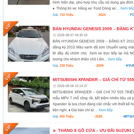
hình hiện đại, phù hợp nhu cầu sử dụng gia đình,
♦ Thông tin xe: Hãng xe: Ford Dòng xe:...
Xem tiế
Giá:
710 Triệu
-
2024
-
F
BÁN HYUNDAI GENESIS 2009 – ĐĂNG K
2026-08-07 09:35:18
BÁN HYUNDAI GENESIS 2009 – ĐĂNG KÝ 2010 X
đăng ký 2010 Màu xanh đã sơn chuyển sang màu 
tờ đầy đủ chính chủ Xem xe trực tiếp tại Hà Nộ
lượng cho khách thiện chí) Liên...
Xem tiếp
Giá:
230 Triệu
-
2009
-
HYU
MITSUBISHI XPANDER – GIÁ CHỈ TỪ 55
2026-08-06 15:14:37
MITSUBISHI XPANDER – GIÁ CHỈ TỪ 555 TRIỆU
mẫu MPV 7 chỗ rộng rãi, tiết kiệm nhiên liệu và 
Xpander là lựa chọn đáng cân nhắc với thiết kế h
tiện nghi. ♦ Giá bán chỉ từ:...
Xem tiếp
Giá:
555 Triệu
-
2026
-
MITSU
► THÁNG 8 GÕ CỬA – ƯU ĐÃI SUZUKI 