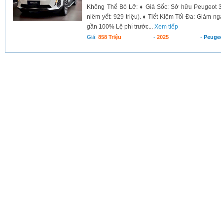
Không Thể Bỏ Lỡ: ♦ Giá Sốc: Sở hữu Peugeot 30
niêm yết: 929 triệu). ♦ Tiết Kiệm Tối Đa: Giảm n
gần 100% Lệ phí trước...
Xem tiếp
Giá:
858 Triệu
-
2025
-
Peuge