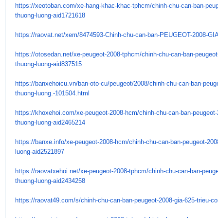
https://xeotoban.com/xe-hang-
khac-khac-tphcm/chinh-chu-can-
ban-peug
thuong-luong-
aid1721618
https://raovat.net/xem/
8474593-Chinh-chu-can-ban-
PEUGEOT-2008-GIA
https://otosedan.net/xe-
peugeot-2008-tphcm/chinh-chu-
can-ban-peugeot
thuong-luong-
aid837515
https://banxehoicu.vn/ban-oto-
cu/peugeot/2008/chinh-chu-can-
ban-peuge
thuong-luong.-
101504.html
https://khoxehoi.com/xe-
peugeot-2008-hcm/chinh-chu-
can-ban-peugeot-
thuong-luong-
aid2465214
https://banxe.info/xe-peugeot-
2008-hcm/chinh-chu-can-ban-
peugeot-2008
luong-aid2521897
https://raovatxehoi.net/xe-
peugeot-2008-tphcm/chinh-chu-
can-ban-peuge
thuong-luong-
aid2434258
https://raovat49.com/s/chinh-
chu-can-ban-peugeot-2008-gia-
625-trieu-c