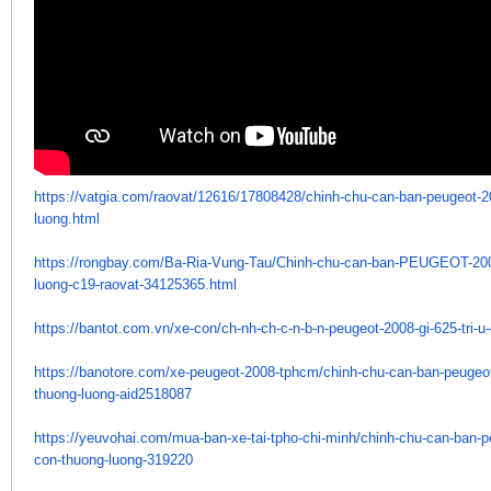
https://vatgia.com/raovat/
12616/17808428/chinh-chu-can-
ban-peugeot-2
luong.html
https://rongbay.com/Ba-Ria-
Vung-Tau/Chinh-chu-can-ban-
PEUGEOT-2008-
luong-c19-raovat-
34125365.html
https://bantot.com.vn/xe-con/
ch-nh-ch-c-n-b-n-peugeot-2008-
gi-625-tri-u
https://banotore.com/xe-
peugeot-2008-tphcm/chinh-chu-
can-ban-peugeot
thuong-luong-
aid2518087
https://yeuvohai.com/mua-ban-
xe-tai-tpho-chi-minh/chinh-
chu-can-ban-p
con-thuong-luong-
319220