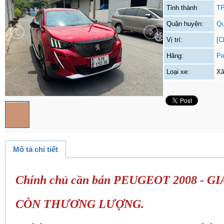
Tỉnh thành
TP
Quận huyện:
Qu
Vị trí:
[C
Hãng:
Pe
Loại xe:
Xă
Mô tả chi tiết
Chính chủ cần bán PEUGEOT 2008 - GI
CÒN THƯƠNG LƯỢNG.