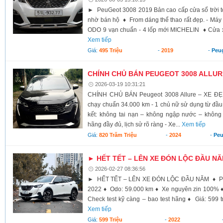
► PeuGeot 3008 2019 Bản cao cấp cửa sổ trời t
nhờ bán hộ ♦ From dáng thể thao rất đẹp. - Máy 
ODO 9 vạn chuẩn - 4 lốp mới MICHELIN ♦ Cửa x
Xem tiếp
Giá:
495 Triệu
-
2019
-
Peu
CHÍNH CHỦ BÁN PEUGEOT 3008 ALLUR
2026-03-19 10:31:21
CHÍNH CHỦ BÁN Peugeot 3008 Allure – XE ĐẸ
chạy chuẩn 34.000 km - 1 chủ nữ sử dụng từ đầu 
kết: không tai nạn – không ngập nước – không
hãng đầy đủ, lịch sử rõ ràng - Xe...
Xem tiếp
Giá:
820 Trăm Triệu
-
2024
-
Peu
► HẾT TẾT – LÊN XE ĐÓN LỘC ĐẦU N
2026-02-27 08:36:56
► HẾT TẾT – LÊN XE ĐÓN LỘC ĐẦU NĂM ♦ Peug
2022 ♦ Odo: 59.000 km ♦ Xe nguyên zin 100% ♦
Check test kỹ càng – bao test hãng ♦ Giá: 599 t
Xem tiếp
Giá:
599 Triệu
-
2022