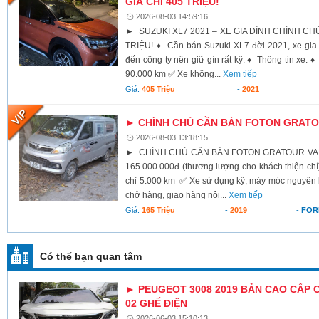
GIÁ CHỈ 405 TRIỆU!
2026-08-03 14:59:16
► SUZUKI XL7 2021 – XE GIA ĐÌNH CHÍNH CHỦ,
TRIỆU! ♦ Cần bán Suzuki XL7 đời 2021, xe gia 
đến công ty nên giữ gìn rất kỹ. ♦ Thông tin xe:
90.000 km ✅ Xe không...
Xem tiếp
Giá:
405 Triệu
-
2021
► CHÍNH CHỦ CẦN BÁN FOTON GRATOU
2026-08-03 13:18:15
► CHÍNH CHỦ CẦN BÁN FOTON GRATOUR VAN 2
165.000.000đ (thương lượng cho khách thiện c
chỉ 5.000 km ✅ Xe sử dụng kỹ, máy móc nguyên
chở hàng, giao hàng nội...
Xem tiếp
Giá:
165 Triệu
-
2019
-
FOR
Có thể bạn quan tâm
► PEUGEOT 3008 2019 BẢN CAO CẤP 
02 GHẾ ĐIỆN
2026-06-03 15:10:13