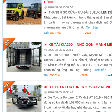
ĐỒNG!
2026-08-06 13:52:56
► THÁNG 8 GÕ CỬA – ƯU ĐÃI SUZUKI LÊN ĐẾ
Nhật bền bỉ, tiết kiệm chỉ trong tháng này! Bạn 
thị cá tính hay xe thương mại chạy dịch vụ? S
chương trình ưu đãi lớn nhất...
Xem tiếp
Giá:
789 Triệu
-
2026
► XE TẢI KIA200 – NHỎ GỌN, MẠNH M
2026-08-05 22:20:51
► XE TẢI KIA200 – NHỎ GỌN, MẠNH MẼ, CH
Diesel 2.497cc – 130Ps, bền bỉ, tiết kiệm nhiên li
✅ Kích thước tổng thể: 5.220 x 1.780 x 2.000 
chọn: thùng lửng – mui bạt – thùng...
Xem tiếp
Giá:
358 Triệu
-
2026
-
XeT
XE TOYOTA FORTUNER 2.7V 4X2 AT 2019
2026-08-05 16:35:42
► Xe Toyota Fortuner 2.7V 4x2 AT 2019 - 690 T
động số km đã đi: 108.000km Xe chính chủ làm vă
thoải mái ko lỗi, đã thay ghế da cao cấp, màn hình