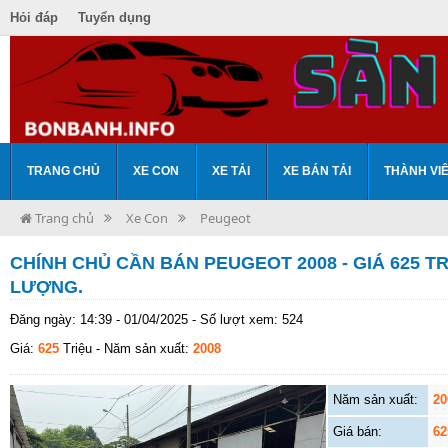
Hỏi đáp
Tuyển dụng
TRANG CHỦ
XE CON
XE TẢI
XE BÁN TẢI
THÀNH VI
Trang chủ
Xe Con
Peugeot
CHÍNH CHỦ CẦN BÁN PEUGEOT 2008 - GIÁ 625 
LƯỢNG.
Đăng ngày: 14:39 - 01/04/2025 - Số lượt xem: 524
Giá:
625
Triệu
- Năm sản xuất:
2008
Năm sản xuất:
20
Giá bán:
62