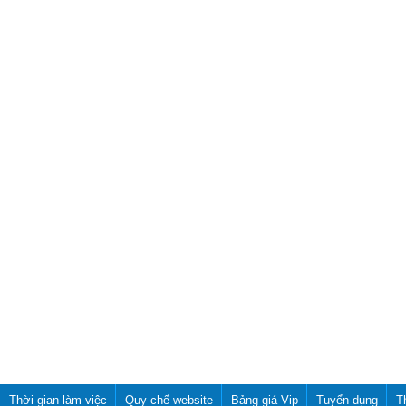
Thời gian làm việc
Quy chế website
Bảng giá Vip
Tuyển dụng
T