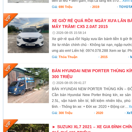
đèn bi led + đèn gầm, mặt ca lăng lex 570...
Xem t
Giá:
690 Triệu
-
2019
-
TOYOTA
XE GIỜ RẺ QUÁ RỒI! NGÀY XƯA LĂN BÁ
MẤY TRĂM! CX5 2.0AT 2015
2026-08-05 15:58:14
Xe giờ rẻ quá rồi! Ngày xưa lăn bánh tiền ti giờ 
Xe tư nhân chính chủ - Không tai nạn, ngập nước
ưng alo em! Liên hệ: 0974.078.288 Xem xe tại: Ph
Giá:
Thỏa Thuận
-
2015
-
BÁN HYUNDAI NEW PORTER THÙNG KÍN 
300 TRIỆU
2026-08-05 09:41:27
BÁN HYUNDAI NEW PORTER THÙNG KÍN – ĐỜI 
Cần bán Hyundai New Porter thùng kín, xe sả
2.5L, vận hành bền bỉ, tiết kiệm nhiên liệu, ph
tỉnh. - Thông tin xe: + Đời xe: 2020 + Động cơ:...
X
Giá:
300 Triệu
-
2020
-
XeT
► SUZUKI XL7 2021 – XE GIA ĐÌNH CHÍ