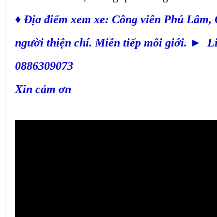
♦ Địa điểm xem xe: Công viên Phú Lâm, 
người thiện chí. Miễn tiếp môi giới. ► L
0886309073
Xin cám ơn