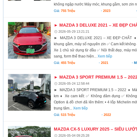
không ngập nước Máy móc, khung gầm, sơn zin n
Giá:
755 Triệu
-
2023
► MAZDA 3 DELUXE 2021 – XE ĐẸP CH
2026-05-29 13:21:21
► MAZDA 3 DELUXE 2021 – XE ĐẸP CHẤT ♦ Od
khung gầm, máy số nguyên zin ✅ Cam kết không
Xe 1 chủ sử dụng từ đầu ✅ Nội thất đẹp, máy m
sang, form thể thao hiện...
Xem tiếp
Giá:
455 Triệu
-
2021
-
M
► MAZDA 3 SPORT PREMIUM 1.5 – 202
2026-05-24 12:58:44
► MAZDA 3 SPORT PREMIUM 1.5 – 2022 ♦ Màu 
km ♦ Xe cam kết: ✅ Không đâm đụng ✅ Không
Option & đồ chơi đã lên thêm: • 4 lốp Michelin m
trung tâm...
Xem tiếp
Giá:
515 Triệu
-
2022
MAZDA CX-5 LUXURY 2025 – SIÊU LƯỚ
2026-05-04 09:25:28