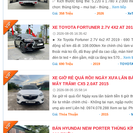
✅ Kích thước tổng thể: 5.220 x 1.780 x 2.000 
chọn: thùng lửng – mui bạt – thùng...
Xem tiếp
Giá:
358 Triệu
-
2026
-
XeT
XE TOYOTA FORTUNER 2.7V 4X2 AT 2019
2026-08-05 16:35:42
► Xe Toyota Fortuner 2.7V 4x2 AT 2019 - 690 T
động số km đã đi: 108.000km Xe chính chủ làm vă
thoải mái ko lỗi, đã thay ghế da cao cấp, màn hình
đèn bi led + đèn gầm, mặt ca lăng lex 570...
Xem t
Giá:
690 Triệu
-
2019
-
TOYOTA
XE GIỜ RẺ QUÁ RỒI! NGÀY XƯA LĂN BÁ
MẤY TRĂM! CX5 2.0AT 2015
2026-08-05 15:58:14
Xe giờ rẻ quá rồi! Ngày xưa lăn bánh tiền ti giờ 
Xe tư nhân chính chủ - Không tai nạn, ngập nước
ưng alo em! Liên hệ: 0974.078.288 Xem xe tại: Ph
Giá:
Thỏa Thuận
-
2015
-
BÁN HYUNDAI NEW PORTER THÙNG KÍN 