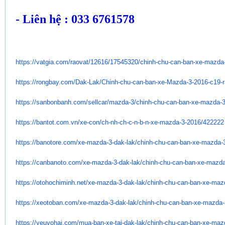
- Liên hệ : 033 6761578
https://vatgia.com/raovat/
12616/17545320/chinh-chu-can-
ban-xe-mazda-
https://rongbay.com/Dak-Lak/
Chinh-chu-can-ban-xe-Mazda-3-
2016-c19-
https://sanbonbanh.com/
sellcar/mazda-3/chinh-chu-can-
ban-xe-mazda-3
https://bantot.com.vn/xe-con/
ch-nh-ch-c-n-b-n-xe-mazda-3-
2016/422222
https://banotore.com/xe-mazda-
3-dak-lak/chinh-chu-can-ban-
xe-mazda-3
https://canbanoto.com/xe-
mazda-3-dak-lak/chinh-chu-can-
ban-xe-mazda
https://otohochiminh.net/xe-
mazda-3-dak-lak/chinh-chu-can-
ban-xe-maz
https://xeotoban.com/xe-mazda-
3-dak-lak/chinh-chu-can-ban-
xe-mazda-
https://yeuvohai.com/mua-ban-
xe-tai-dak-lak/chinh-chu-can-
ban-xe-maz