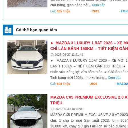
chở hàng, giao hàng nội...
Xem tiếp
Giá:
165 Triệu
-
2019
-
FOR
Có thể bạn quan tâm
► MAZDA 3 LUXURY 1.5AT 2026 – XE M
CHỈ LĂN BÁNH 150KM – TIẾT KIỆM GẦN
2026-06-27 11:21:42
► MAZDA 3 LUXURY 1.5AT 2026 – XE MỚI 1
BÁNH 150KM – TIẾT KIỆM GẦN 100 TRIỆU! ♦ M
nhân vừa đăng ký, vừa bấm biển. ♦ Chỉ lăn bán
Tình trạng mới 100%, như xe trong...
Xem tiếp
Giá:
608 Triệu
-
2026
-
MAZD
MAZDA CX5 PREMIUM EXCLUSIVE 2.0 AT 
TRIỆU
2026-05-30 10:15:09
MAZDA CX5 PREMIUM EXCLUSIVE 2.0 AT 2023 –
chủ, 1 chủ từ mới Sản xuất 2023, form 202
38.000 km, chạy giữ gìn Full lịch sử bảo dưỡn