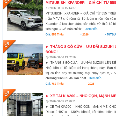
MITSUBISHI XPANDER – GIÁ CHỈ TỪ 55
2026-08-06 15:14:37
MITSUBISHI XPANDER – GIÁ CHỈ TỪ 555 TRIỆU
mẫu MPV 7 chỗ rộng rãi, tiết kiệm nhiên liệu và 
Xpander là lựa chọn đáng cân nhắc với thiết kế h
tiện nghi. ♦ Giá bán chỉ từ:...
Xem tiếp
Giá:
555 Triệu
-
2026
-
MITSU
► THÁNG 8 GÕ CỬA – ƯU ĐÃI SUZUKI 
ĐỒNG!
2026-08-06 13:52:56
► THÁNG 8 GÕ CỬA – ƯU ĐÃI SUZUKI LÊN ĐẾ
Nhật bền bỉ, tiết kiệm chỉ trong tháng này! Bạn 
thị cá tính hay xe thương mại chạy dịch vụ? S
chương trình ưu đãi lớn nhất...
Xem tiếp
Giá:
789 Triệu
-
2026
► XE TẢI KIA200 – NHỎ GỌN, MẠNH M
2026-08-05 22:20:51
► XE TẢI KIA200 – NHỎ GỌN, MẠNH MẼ, CH
Diesel 2.497cc – 130Ps, bền bỉ, tiết kiệm nhiên li