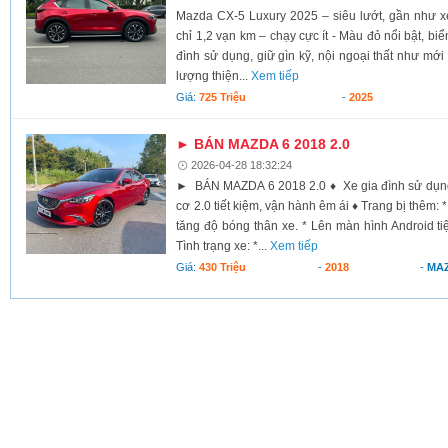
Mazda CX-5 Luxury 2025 – siêu lướt, gần như x
chỉ 1,2 vạn km – chạy cực ít - Màu đỏ nổi bật, biể
đình sử dụng, giữ gìn kỹ, nội ngoại thất như mới
lượng thiện...
Xem tiếp
Giá:
725 Triệu
-
2025
► BÁN MAZDA 6 2018 2.0
2026-04-28 18:32:24
► BÁN MAZDA 6 2018 2.0 ♦ Xe gia đình sử dụn
cơ 2.0 tiết kiệm, vận hành êm ái ♦ Trang bị thêm: 
tăng độ bóng thân xe. * Lên màn hình Android tiện
Tình trạng xe: *...
Xem tiếp
Giá:
430 Triệu
-
2018
-
MA