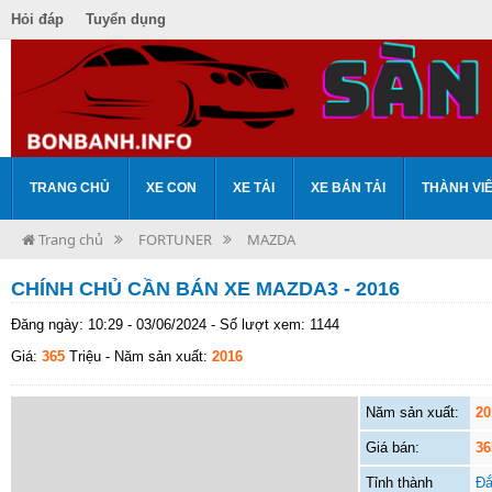
Hỏi đáp
Tuyển dụng
TRANG CHỦ
XE CON
XE TẢI
XE BÁN TẢI
THÀNH VI
Trang chủ
FORTUNER
MAZDA
CHÍNH CHỦ CẦN BÁN XE MAZDA3 - 2016
Đăng ngày: 10:29 - 03/06/2024 - Số lượt xem: 1144
Giá:
365
Triệu
- Năm sản xuất:
2016
Năm sản xuất:
20
Giá bán:
36
Tỉnh thành
Đắ