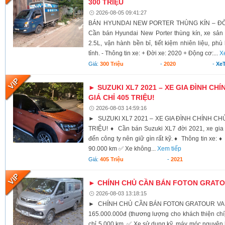
300 TRIỆU
2026-08-05 09:41:27
BÁN HYUNDAI NEW PORTER THÙNG KÍN – ĐỜI 
Cần bán Hyundai New Porter thùng kín, xe sả
2.5L, vận hành bền bỉ, tiết kiệm nhiên liệu, ph
tỉnh. - Thông tin xe: + Đời xe: 2020 + Động cơ:...
X
Giá:
300 Triệu
-
2020
-
XeT
► SUZUKI XL7 2021 – XE GIA ĐÌNH CHÍ
GIÁ CHỈ 405 TRIỆU!
2026-08-03 14:59:16
► SUZUKI XL7 2021 – XE GIA ĐÌNH CHÍNH CHỦ,
TRIỆU! ♦ Cần bán Suzuki XL7 đời 2021, xe gia 
đến công ty nên giữ gìn rất kỹ. ♦ Thông tin xe:
90.000 km ✅ Xe không...
Xem tiếp
Giá:
405 Triệu
-
2021
► CHÍNH CHỦ CẦN BÁN FOTON GRATOU
2026-08-03 13:18:15
► CHÍNH CHỦ CẦN BÁN FOTON GRATOUR VAN 2
165.000.000đ (thương lượng cho khách thiện c
chỉ 5.000 km ✅ Xe sử dụng kỹ, máy móc nguyên