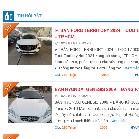
TIN NỔI BẬT
► BÁN FORD TERRITORY 2024 – ODO 17
– TP.HCM
2026-08-08 08:03:20
► BÁN FORD TERRITORY 2024 – ODO 17.000K
Ford Territory đời 2024 đang có sẵn tại TP.HCM,
hình hiện đại, phù hợp nhu cầu sử dụng gia đình,
♦ Thông tin xe: Hãng xe: Ford Dòng xe:...
Xem tiế
Giá:
710 Triệu
-
2024
-
F
BÁN HYUNDAI GENESIS 2009 – ĐĂNG K
2026-08-07 09:35:18
BÁN HYUNDAI GENESIS 2009 – ĐĂNG KÝ 2010 X
đăng ký 2010 Màu xanh đã sơn chuyển sang màu 
tờ đầy đủ chính chủ Xem xe trực tiếp tại Hà Nộ
lượng cho khách thiện chí) Liên...
Xem tiếp
Giá:
230 Triệu
-
2009
-
HYU