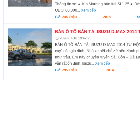
Thông tin xe: ♦ Kia Morning bản full Si 1.25 ♦ Đ
ODO: 60.000...
Xem tiếp
Giá:
245 Triệu
-
2018
-
X
BÁN Ô TÔ BÁN TẢI ISUZU D-MAX 2014 
2026-07-10 19:42:25
BÁN Ô TÔ BÁN TẢI ISUZU D-MAX 2014 TỰ ĐỘNG
cày” của gia đình! Nhà xe hết chỗ để nên đành p
như trâu. Em này chuyên tuyến Sài Gòn – Đà Lạt
vẫn rất ổn định. Isuzu...
Xem tiếp
Giá:
295 Triệu
-
2014