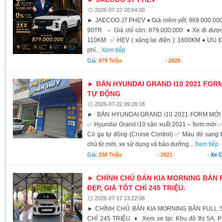
2026-07-22 20:54:00
► JAECOO J7 PHEV ♦ Giá niêm yết: 969.000.000
90TR ⇔ Giá chỉ còn: 879.000.000 ♦ Xe đi được 
110KM ✅️ HEV ( xăng lai điện ): 1600KM ♦ Ư
phí...
Xem tiếp
Giá:
879 Triệu
-
2026
► BÁN HYUNDAI GRAND I10 2021 FORM
TỰ ĐỘNG
2026-07-22 09:29:18
► BÁN HYUNDAI GRAND i10 2021 FORM MỚI 
✅ Hyundai Grand i10 sản xuất 2021 – form mới 
Có ga tự động (Cruise Control) ✅ Màu đỏ sang
chủ từ mới, xe sử dụng và bảo dưỡng...
Xem tiếp
Giá:
330 Triệu
-
2021
-
Xe 
► CHÍNH CHỦ BÁN KIA MORNING BẢN FU
ĐẸP, GIÁ TỐT CHỈ 245 TRIỆU.
2026-07-17 13:22:06
► CHÍNH CHỦ BÁN KIA MORNING BẢN FULL SI 
CHỈ 245 TRIỆU. ♦ Xem xe tại: Khu đô thị 5A, 