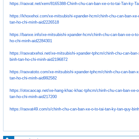
https://raovat.net/xem/
8165388-Chinh-chu-can-ban-xe-
o-to-tai-Tan-ky-T
https://khoxehoi.com/xe-
mitsubishi-xpander-hcm/chinh-
chu-can-ban-xe-o
tan-ho-chi-
minh-aid2226518
https://banxe.info/xe-
mitsubishi-xpander-hcm/chinh-
chu-can-ban-xe-o-to-
ho-chi-
minh-aid2284301
https://raovatxehoi.net/xe-
mitsubishi-xpander-tphcm/
chinh-chu-can-ban-x
binh-tan-ho-
chi-minh-aid2196872
https://raovatoto.com/xe-
mitsubishi-xpander-tphcm/
chinh-chu-can-ban-xe
tan-ho-
chi-minh-aid992582
https://otocaocap.net/xe-hang-
khac-khac-tphcm/chinh-chu-can-
ban-xe-o-
tan-ho-chi-minh-
aid217200
https://raovat49.com/s/chinh-
chu-can-ban-xe-o-to-tai-tan-
ky-tan-quy-binh