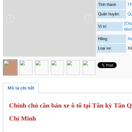
Tỉnh thành
TP
Quận huyện:
Qu
[Chọ
Vị trí:
Min
Hãng:
Xe
Loại xe:
Xă
Mô tả chi tiết
Chính chủ cần bán xe ô tô tại Tân kỳ Tân 
Chí Minh