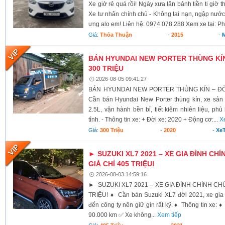
Xe giờ rẻ quá rồi! Ngày xưa lăn bánh tiền ti giờ 
Xe tư nhân chính chủ - Không tai nạn, ngập nước
ưng alo em! Liên hệ: 0974.078.288 Xem xe tại: Ph
Giá:
Thỏa Thuận
-
2015
-
BÁN HYUNDAI NEW PORTER THÙNG KÍN 
300 TRIỆU
2026-08-05 09:41:27
BÁN HYUNDAI NEW PORTER THÙNG KÍN – ĐỜI 
Cần bán Hyundai New Porter thùng kín, xe sả
2.5L, vận hành bền bỉ, tiết kiệm nhiên liệu, ph
tỉnh. - Thông tin xe: + Đời xe: 2020 + Động cơ:...
X
Giá:
300 Triệu
-
2020
-
XeT
► SUZUKI XL7 2021 – XE GIA ĐÌNH CHÍ
GIÁ CHỈ 405 TRIỆU!
2026-08-03 14:59:16
► SUZUKI XL7 2021 – XE GIA ĐÌNH CHÍNH CHỦ,
TRIỆU! ♦ Cần bán Suzuki XL7 đời 2021, xe gia 
đến công ty nên giữ gìn rất kỹ. ♦ Thông tin xe:
90.000 km ✅ Xe không...
Xem tiếp