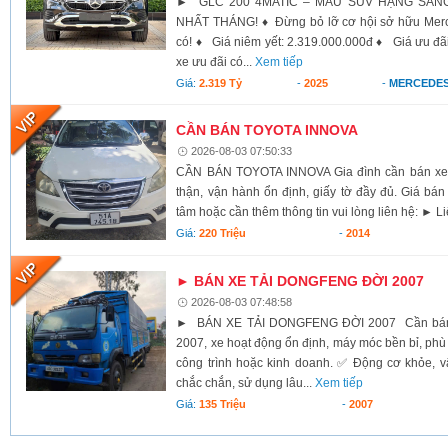
► GLC 200 4MATIC – MẪU SUV HẠNG SAN
NHẤT THÁNG! ♦ Đừng bỏ lỡ cơ hội sở hữu Merce
có! ♦ Giá niêm yết: 2.319.000.000đ ♦ Giá ưu đãi 
xe ưu đãi có...
Xem tiếp
Giá:
2.319 Tỷ
-
2025
-
MERCEDES
CẦN BÁN TOYOTA INNOVA
2026-08-03 07:50:33
CẦN BÁN TOYOTA INNOVA Gia đình cần bán xe 
thận, vận hành ổn định, giấy tờ đầy đủ. Giá bán 
tâm hoặc cần thêm thông tin vui lòng liên hệ: ► Li
Giá:
220 Triệu
-
2014
► BÁN XE TẢI DONGFENG ĐỜI 2007
2026-08-03 07:48:58
► BÁN XE TẢI DONGFENG ĐỜI 2007 Cần bán x
2007, xe hoạt động ổn định, máy móc bền bỉ, ph
công trình hoặc kinh doanh. ✅ Động cơ khỏe, 
chắc chắn, sử dụng lâu...
Xem tiếp
Giá:
135 Triệu
-
2007