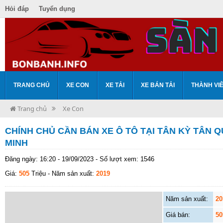
Hỏi đáp
Tuyển dụng
TRANG CHỦ
XE CON
XE TẢI
XE BÁN TẢI
THÀNH VI
Trang chủ
Xe Con
CHÍNH CHỦ CẦN BÁN XE Ô TÔ TẠI TÂN KỲ TÂN QU
MINH
Đăng ngày: 16:20 - 19/09/2023 - Số lượt xem: 1546
Giá:
505
Triệu
- Năm sản xuất:
2019
Năm sản xuất:
20
Giá bán:
50