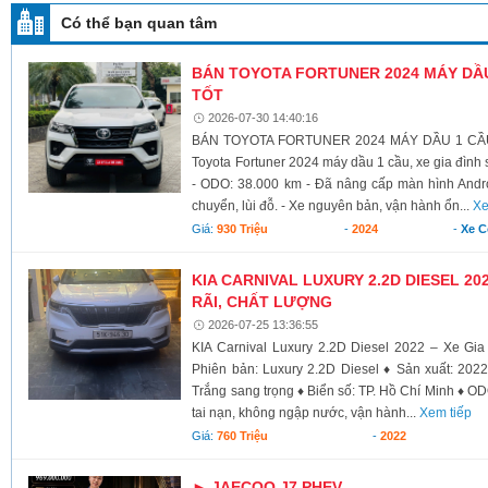
Có thể bạn quan tâm
BÁN TOYOTA FORTUNER 2024 MÁY DẦU 
TỐT
2026-07-30 14:40:16
BÁN TOYOTA FORTUNER 2024 MÁY DẦU 1 CẦU 
Toyota Fortuner 2024 máy dầu 1 cầu, xe gia đình 
- ODO: 38.000 km - Đã nâng cấp màn hình Androi
chuyển, lùi đỗ. - Xe nguyên bản, vận hành ổn...
Xe
Giá:
930 Triệu
-
2024
-
Xe 
KIA CARNIVAL LUXURY 2.2D DIESEL 20
RÃI, CHẤT LƯỢNG
2026-07-25 13:36:55
KIA Carnival Luxury 2.2D Diesel 2022 – Xe Gi
Phiên bản: Luxury 2.2D Diesel ♦ Sản xuất: 202
Trắng sang trọng ♦ Biển số: TP. Hồ Chí Minh ♦ O
tai nạn, không ngập nước, vận hành...
Xem tiếp
Giá:
760 Triệu
-
2022
► JAECOO J7 PHEV