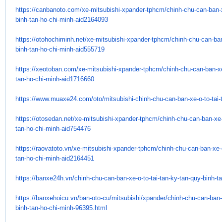
https://canbanoto.com/xe-
mitsubishi-xpander-tphcm/
chinh-chu-can-ban-x
binh-tan-ho-
chi-minh-aid2164093
https://otohochiminh.net/xe-
mitsubishi-xpander-tphcm/
chinh-chu-can-ban
binh-tan-ho-
chi-minh-aid555719
https://xeotoban.com/xe-
mitsubishi-xpander-tphcm/
chinh-chu-can-ban-xe
tan-ho-
chi-minh-aid1716660
https://www.muaxe24.com/oto/
mitsubishi-chinh-chu-can-ban-
xe-o-to-tai
https://otosedan.net/xe-
mitsubishi-xpander-tphcm/
chinh-chu-can-ban-xe-
tan-ho-
chi-minh-aid754476
https://raovatoto.vn/xe-
mitsubishi-xpander-tphcm/
chinh-chu-can-ban-xe-o
tan-ho-
chi-minh-aid2164451
https://banxe24h.vn/chinh-chu-
can-ban-xe-o-to-tai-tan-ky-
tan-quy-binh-ta
https://banxehoicu.vn/ban-oto-
cu/mitsubishi/xpander/chinh-
chu-can-ban-x
binh-tan-ho-chi-
minh-96395.html