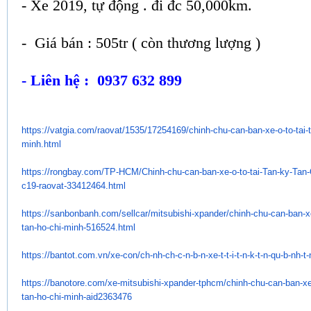
- Xe 2019, tự động . đi đc 50,000km.
- Giá bán : 505tr ( còn thương lượng )
- Liên hệ : 0937 632 899
https://vatgia.com/raovat/
1535/17254169/chinh-chu-can-
ban-xe-o-to-tai-
minh.html
https://rongbay.com/TP-HCM/
Chinh-chu-can-ban-xe-o-to-tai-
Tan-ky-Tan-
c19-raovat-33412464.
html
https://sanbonbanh.com/
sellcar/mitsubishi-xpander/
chinh-chu-can-ban-xe
tan-ho-
chi-minh-516524.html
https://bantot.com.vn/xe-con/
ch-nh-ch-c-n-b-n-xe-t-t-i-t-n-
k-t-n-qu-b-nh-t
https://banotore.com/xe-
mitsubishi-xpander-tphcm/
chinh-chu-can-ban-xe-
tan-ho-
chi-minh-aid2363476