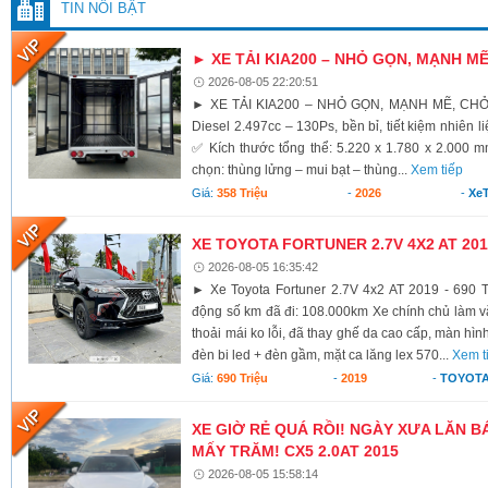
TIN NỔI BẬT
► XE TẢI KIA200 – NHỎ GỌN, MẠNH M
2026-08-05 22:20:51
► XE TẢI KIA200 – NHỎ GỌN, MẠNH MẼ, CH
Diesel 2.497cc – 130Ps, bền bỉ, tiết kiệm nhiên li
✅ Kích thước tổng thể: 5.220 x 1.780 x 2.000 
chọn: thùng lửng – mui bạt – thùng...
Xem tiếp
Giá:
358 Triệu
-
2026
-
XeT
XE TOYOTA FORTUNER 2.7V 4X2 AT 2019
2026-08-05 16:35:42
► Xe Toyota Fortuner 2.7V 4x2 AT 2019 - 690 T
động số km đã đi: 108.000km Xe chính chủ làm vă
thoải mái ko lỗi, đã thay ghế da cao cấp, màn hình
đèn bi led + đèn gầm, mặt ca lăng lex 570...
Xem t
Giá:
690 Triệu
-
2019
-
TOYOTA
XE GIỜ RẺ QUÁ RỒI! NGÀY XƯA LĂN BÁ
MẤY TRĂM! CX5 2.0AT 2015
2026-08-05 15:58:14