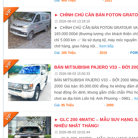
Giá:
405 Triệu
-
2021
► CHÍNH CHỦ CẦN BÁN FOTON GRATOU
2026-08-03 13:18:15
► CHÍNH CHỦ CẦN BÁN FOTON GRATOUR VAN 2
165.000.000đ (thương lượng cho khách thiện c
chỉ 5.000 km ✅ Xe sử dụng kỹ, máy móc nguyên
chở hàng, giao hàng nội...
Xem tiếp
Giá:
165 Triệu
-
2019
-
FOR
BÁN MITSUBISHI PAJERO V33 – ĐỜI 20
2026-08-03 15:50:33
BÁN MITSUBISHI PAJERO V33 – ĐỜI 2000 Mitsub
2000 Giá bán: 85.000.000 đồng Xe không đâm 
hoạt động ổn định, khung gầm chắc chắn Phù hợp 
chơi xe địa hình Liên hệ: Anh Phương – 0981...
Xe
Giá:
85 Triệu
-
2000
► GLC 200 4MATIC – MẪU SUV HẠNG
NHIỀU NHẤT THÁNG!
2026-08-03 10:01:44