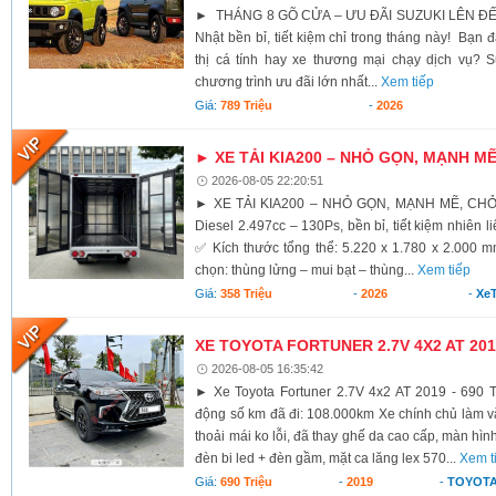
► THÁNG 8 GÕ CỬA – ƯU ĐÃI SUZUKI LÊN ĐẾ
Nhật bền bỉ, tiết kiệm chỉ trong tháng này! Bạn 
thị cá tính hay xe thương mại chạy dịch vụ? S
chương trình ưu đãi lớn nhất...
Xem tiếp
Giá:
789 Triệu
-
2026
► XE TẢI KIA200 – NHỎ GỌN, MẠNH M
2026-08-05 22:20:51
► XE TẢI KIA200 – NHỎ GỌN, MẠNH MẼ, CH
Diesel 2.497cc – 130Ps, bền bỉ, tiết kiệm nhiên li
✅ Kích thước tổng thể: 5.220 x 1.780 x 2.000 
chọn: thùng lửng – mui bạt – thùng...
Xem tiếp
Giá:
358 Triệu
-
2026
-
XeT
XE TOYOTA FORTUNER 2.7V 4X2 AT 2019
2026-08-05 16:35:42
► Xe Toyota Fortuner 2.7V 4x2 AT 2019 - 690 T
động số km đã đi: 108.000km Xe chính chủ làm vă
thoải mái ko lỗi, đã thay ghế da cao cấp, màn hình
đèn bi led + đèn gầm, mặt ca lăng lex 570...
Xem t
Giá:
690 Triệu
-
2019
-
TOYOTA