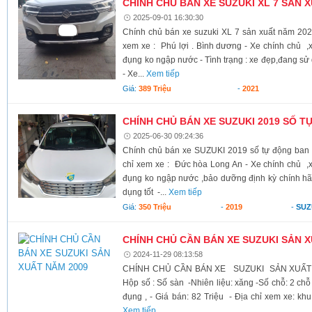
CHÍNH CHỦ BÁN XE SUZUKI XL 7 SẢN 
2025-09-01 16:30:30
Chính chủ bán xe suzuki XL 7 sản xuất năm 2021 
xem xe : Phú lợi . Bình dương - Xe chính chủ ,x
đụng ko ngập nước - Tình trạng : xe đẹp,đang sử 
- Xe...
Xem tiếp
Giá:
389 Triệu
-
2021
CHÍNH CHỦ BÁN XE SUZUKI 2019 SỐ 
2025-06-30 09:24:36
Chính chủ bán xe SUZUKI 2019 số tự động ban G
chỉ xem xe : Đức hòa Long An - Xe chính chủ ,x
đụng ko ngập nước ,bảo dưỡng định kỳ chính hãn
dụng tốt -...
Xem tiếp
Giá:
350 Triệu
-
2019
-
SUZ
CHÍNH CHỦ CẦN BÁN XE SUZUKI SẢN 
2024-11-29 08:13:58
CHÍNH CHỦ CẦN BÁN XE SUZUKI SẢN XUẤT NĂM
Hộp số : Số sàn -Nhiên liệu: xăng -Số chỗ: 2 ch
đụng , - Giá bán: 82 Triệu - Địa chỉ xem xe: kh
Xem tiếp