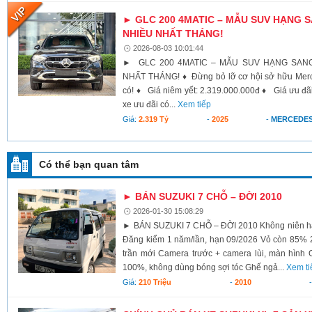
► GLC 200 4MATIC – MẪU SUV HẠNG
NHIỀU NHẤT THÁNG!
2026-08-03 10:01:44
► GLC 200 4MATIC – MẪU SUV HẠNG SAN
NHẤT THÁNG! ♦ Đừng bỏ lỡ cơ hội sở hữu Merce
có! ♦ Giá niêm yết: 2.319.000.000đ ♦ Giá ưu đãi 
xe ưu đãi có...
Xem tiếp
Giá:
2.319 Tỷ
-
2025
-
MERCEDES
Có thể bạn quan tâm
► BÁN SUZUKI 7 CHỖ – ĐỜI 2010
2026-01-30 15:08:29
► BÁN SUZUKI 7 CHỖ – ĐỜI 2010 Không niên hạn
Đăng kiểm 1 năm/lần, hạn 09/2026 Vỏ còn 85% 2
trần mới Camera trước + camera lùi, màn hình
100%, không dùng bóng sợi tóc Ghế ngả...
Xem ti
Giá:
210 Triệu
-
2010