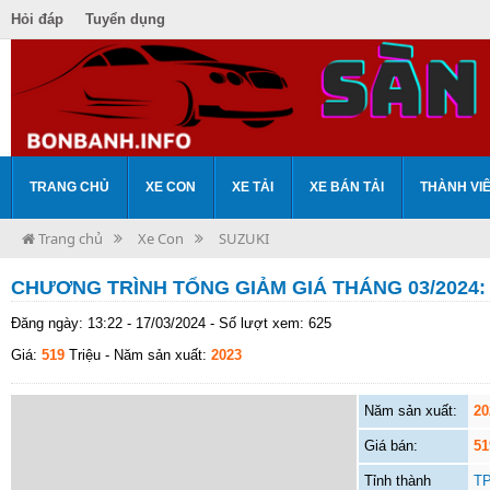
Hỏi đáp
Tuyển dụng
TRANG CHỦ
XE CON
XE TẢI
XE BÁN TẢI
THÀNH VI
Trang chủ
Xe Con
SUZUKI
CHƯƠNG TRÌNH TỔNG GIẢM GIÁ THÁNG 03/2024:
Đăng ngày: 13:22 - 17/03/2024 - Số lượt xem: 625
Giá:
519
Triệu
- Năm sản xuất:
2023
Năm sản xuất:
20
Giá bán:
51
Tỉnh thành
TP