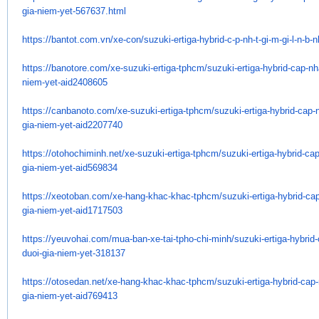
gia-niem-
yet-567637.html
https://bantot.com.vn/xe-con/
suzuki-ertiga-hybrid-c-p-nh-t-
gi-m-gi-l-n-b-n
https://banotore.com/xe-
suzuki-ertiga-tphcm/suzuki-
ertiga-hybrid-cap-nh
niem-
yet-aid2408605
https://canbanoto.com/xe-
suzuki-ertiga-tphcm/suzuki-
ertiga-hybrid-cap-
gia-niem-
yet-aid2207740
https://otohochiminh.net/xe-
suzuki-ertiga-tphcm/suzuki-
ertiga-hybrid-ca
gia-niem-
yet-aid569834
https://xeotoban.com/xe-hang-
khac-khac-tphcm/suzuki-ertiga-
hybrid-cap
gia-niem-yet-
aid1717503
https://yeuvohai.com/mua-ban-
xe-tai-tpho-chi-minh/suzuki-
ertiga-hybrid
duoi-gia-niem-
yet-318137
https://otosedan.net/xe-hang-
khac-khac-tphcm/suzuki-ertiga-
hybrid-cap-
gia-niem-yet-
aid769413