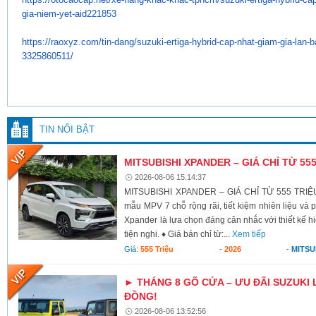
gia-niem-yet-
aid221853
https://raoxyz.com/tin-dang/
suzuki-ertiga-hybrid-cap-nhat-
giam-gia-lan-b
3325860511/
TIN NỔI BẬT
MITSUBISHI XPANDER – GIÁ CHỈ TỪ 55
2026-08-06 15:14:37
MITSUBISHI XPANDER – GIÁ CHỈ TỪ 555 TRIỆU
mẫu MPV 7 chỗ rộng rãi, tiết kiệm nhiên liệu và 
Xpander là lựa chọn đáng cân nhắc với thiết kế h
tiện nghi. ♦ Giá bán chỉ từ:...
Xem tiếp
Giá:
555 Triệu
-
2026
-
MITSU
► THÁNG 8 GÕ CỬA – ƯU ĐÃI SUZUKI 
ĐỒNG!
2026-08-06 13:52:56