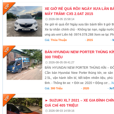
XE GIỜ RẺ QUÁ RỒI! NGÀY XƯA LĂN BÁ
MẤY TRĂM! CX5 2.0AT 2015
2026-08-05 15:58:14
Xe giờ rẻ quá rồi! Ngày xưa lăn bánh tiền ti giờ 
Xe tư nhân chính chủ - Không tai nạn, ngập nước
ưng alo em! Liên hệ: 0974.078.288 Xem xe tại: Ph
Giá:
Thỏa Thuận
-
2015
-
BÁN HYUNDAI NEW PORTER THÙNG KÍN 
300 TRIỆU
2026-08-05 09:41:27
BÁN HYUNDAI NEW PORTER THÙNG KÍN – ĐỜI 
Cần bán Hyundai New Porter thùng kín, xe sả
2.5L, vận hành bền bỉ, tiết kiệm nhiên liệu, ph
tỉnh. - Thông tin xe: + Đời xe: 2020 + Động cơ:...
X
Giá:
300 Triệu
-
2020
-
XeT
► SUZUKI XL7 2021 – XE GIA ĐÌNH CHÍ
GIÁ CHỈ 405 TRIỆU!
2026-08-03 14:59:16