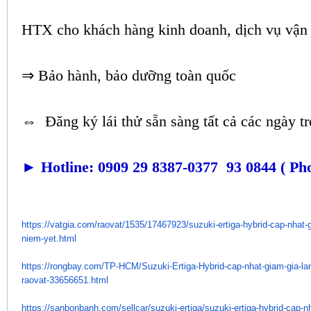
HTX cho khách hàng kinh doanh, dịch vụ vận 
⇒ Bảo hành, bảo dưỡng toàn quốc
⇔ Đăng ký lái thử sẵn sàng tất cả các ngày tr
► Hotline: 0909 29 8387-0377 93 0844 ( Ph
https://vatgia.com/raovat/
1535/17467923/suzuki-ertiga-
hybrid-cap-nhat-g
niem-yet.html
https://rongbay.com/TP-HCM/
Suzuki-Ertiga-Hybrid-cap-nhat-
giam-gia-la
raovat-33656651.
html
https://sanbonbanh.com/
sellcar/suzuki-ertiga/suzuki-
ertiga-hybrid-cap-n