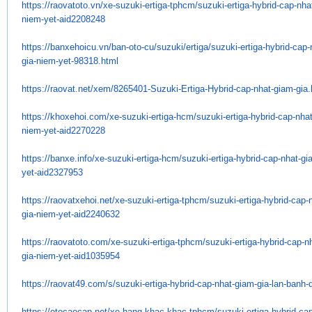
https://raovatoto.vn/xe-
suzuki-ertiga-tphcm/suzuki-
ertiga-hybrid-cap-nha
niem-
yet-aid2208248
https://banxehoicu.vn/ban-oto-
cu/suzuki/ertiga/suzuki-
ertiga-hybrid-cap
gia-niem-
yet-98318.html
https://raovat.net/xem/
8265401-Suzuki-Ertiga-Hybrid-
cap-nhat-giam-gia.
https://khoxehoi.com/xe-
suzuki-ertiga-hcm/suzuki-
ertiga-hybrid-cap-nha
niem-
yet-aid2270228
https://banxe.info/xe-suzuki-
ertiga-hcm/suzuki-ertiga-
hybrid-cap-nhat-gi
yet-
aid2327953
https://raovatxehoi.net/xe-
suzuki-ertiga-tphcm/suzuki-
ertiga-hybrid-cap-
gia-niem-
yet-aid2240632
https://raovatoto.com/xe-
suzuki-ertiga-tphcm/suzuki-
ertiga-hybrid-cap-n
gia-niem-
yet-aid1035954
https://raovat49.com/s/suzuki-
ertiga-hybrid-cap-nhat-giam-
gia-lan-banh-
https://otocaocap.net/xe-hang-
khac-khac-tphcm/suzuki-ertiga-
hybrid-cap