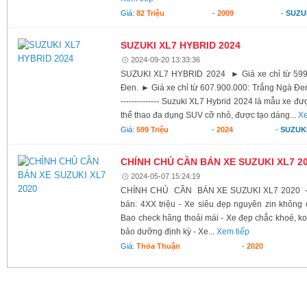
Giá:
82 Triệu
-
2009
-
SUZU
SUZUKI XL7 HYBRID 2024
2024-09-20 13:33:36
SUZUKI XL7 HYBRID 2024 ► Giá xe chỉ từ 599.9
Đen. ► Giá xe chỉ từ 607.900.000: Trắng Ngà Đen,
-------------- Suzuki XL7 Hybrid 2024 là mẫu xe đ
thể thao đa dụng SUV cỡ nhỏ, được tạo dáng...
Xe
Giá:
599 Triệu
-
2024
-
SUZUK
CHÍNH CHỦ CẦN BÁN XE SUZUKI XL7 2
2024-05-07 15:24:19
CHÍNH CHỦ CẦN BÁN XE SUZUKI XL7 2020 - Địa
bán: 4XX triệu - Xe siêu đẹp nguyên zin không 
Bao check hãng thoải mái - Xe đẹp chắc khoẻ, ko
bảo dưỡng định kỳ - Xe...
Xem tiếp
Giá:
Thỏa Thuận
-
2020