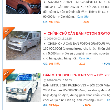
► SUZUKI XL7 2021 – XE GIA ĐÌNH CHÍNH CHỦ,
TRIỆU! ♦ Cần bán Suzuki XL7 đời 2021, xe gia 
đến công ty nên giữ gìn rất kỹ. ♦ Thông tin xe:
90.000 km ✅ Xe không...
Xem tiếp
Giá:
405 Triệu
-
2021
► CHÍNH CHỦ CẦN BÁN FOTON GRATOU
2026-08-03 13:18:15
► CHÍNH CHỦ CẦN BÁN FOTON GRATOUR VAN 2
165.000.000đ (thương lượng cho khách thiện c
chỉ 5.000 km ✅ Xe sử dụng kỹ, máy móc nguyên
chở hàng, giao hàng nội...
Xem tiếp
Giá:
165 Triệu
-
2019
-
FOR
BÁN MITSUBISHI PAJERO V33 – ĐỜI 20
2026-08-03 15:50:33
BÁN MITSUBISHI PAJERO V33 – ĐỜI 2000 Mitsub
2000 Giá bán: 85.000.000 đồng Xe không đâm 
hoạt động ổn định, khung gầm chắc chắn Phù hợp 
chơi xe địa hình Liên hệ: Anh Phương – 0981...
Xe
Giá:
85 Triệu
-
2000