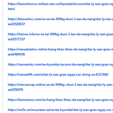
https://banxehoicu.vn/ban-oto-
cu/hyundai/tucson/dai-ly-san-
giao-n
html
https://khoxehoi.com/xe-xe-
tai-500kg-duoi-1-tan-da-nang/
dai-ly-san
aid2520637
https://banxe.info/xe-xe-tai-
500kg-duoi-1-tan-da-nang/dai-
ly-san-gia
aid2577337
https://raovatxehoi.net/xe-
hang-khac-khac-da-nang/dai-ly-
san-giao-
aid2489436
https://raovatoto.com/xe-
hyundai-tucson-da-nang/dai-ly-
san-giao-n
https://raovat49.com/s/dai-ly-
san-giao-ngay-cac-dong-xe-
6317682
https://otocaocap.net/xe-xe-
tai-500kg--duoi-1-tan-da-nang/
dai-ly-san
aid250255
https://banxesuv.com/xe-hang-
khac-khac-da-nang/dai-ly-san-
giao-n
https://xe5s.vn/mua-ban-xe/xe-
tai-hyundai/dai-ly-san-giao-
ngay-cac-