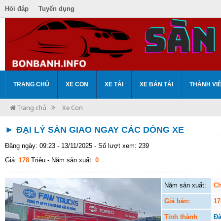
Hỏi đáp
Tuyển dụng
TRANG CHỦ
XE CON
XE TẢI
XE BÁN TẢI
THÀNH VI
Trang chủ
Xe Con
► ĐẠI LÝ SẴN GIAO NGAY CÁC DÒNG XE
Đăng ngày: 09:23 - 13/11/2025 - Số lượt xem: 239
Giá:
178
Triệu
- Năm sản xuất:
0
Năm sản xuất:
Ch
Giá bán:
17
Tỉnh thành
Đà