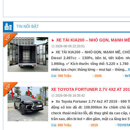
TIN NỔI BẬT
► XE TẢI KIA200 – NHỎ GỌN, MẠNH M
2026-08-05 22:20:51
► XE TẢI KIA200 – NHỎ GỌN, MẠNH MẼ, CH
Diesel 2.497cc – 130Ps, bền bỉ, tiết kiệm nh
1.990kg. ✅ Kích thước tổng thể: 5.220 x 1.780
nhiều lựa chọn: thùng lửng – mui bạt – thùng...
X
Giá:
358 Triệu
-
2026
-
XeT
XE TOYOTA FORTUNER 2.7V 4X2 AT 2019
2026-08-05 16:35:42
► Xe Toyota Fortuner 2.7V 4x2 AT 2019 - 690 T
động số km đã đi: 108.000km Xe chính chủ làm
check thoải mái ko lỗi, đã thay ghế da cao cấp,
trần sao, đèn bi led + đèn gầm, mặt ca lăng lex 5
Giá:
690 Triệu
-
2019
-
TOYOTA