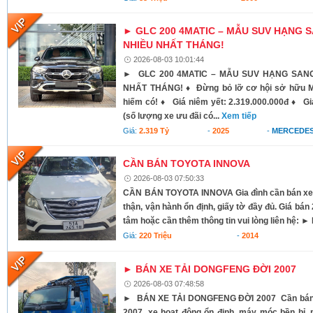
► GLC 200 4MATIC – MẪU SUV HẠNG
NHIỀU NHẤT THÁNG!
2026-08-03 10:01:44
► GLC 200 4MATIC – MẪU SUV HẠNG SAN
NHẤT THÁNG! ♦ Đừng bỏ lỡ cơ hội sở hữu Me
hiếm có! ♦ Giá niêm yết: 2.319.000.000đ ♦ Giá
(số lượng xe ưu đãi có...
Xem tiếp
Giá:
2.319 Tỷ
-
2025
-
MERCEDES
CẦN BÁN TOYOTA INNOVA
2026-08-03 07:50:33
CẦN BÁN TOYOTA INNOVA Gia đình cần bán xe 
thận, vận hành ổn định, giấy tờ đầy đủ. Giá bán 
tâm hoặc cần thêm thông tin vui lòng liên hệ: ► 
Giá:
220 Triệu
-
2014
► BÁN XE TẢI DONGFENG ĐỜI 2007
2026-08-03 07:48:58
► BÁN XE TẢI DONGFENG ĐỜI 2007 Cần bán x
2007, xe hoạt động ổn định, máy móc bền bỉ,