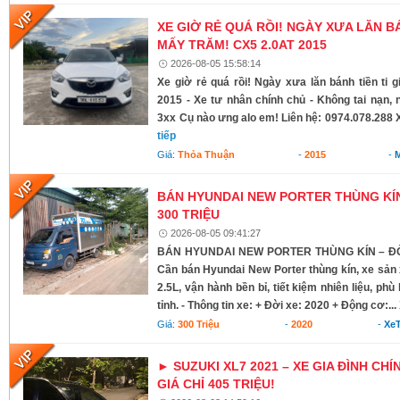
XE GIỜ RẺ QUÁ RỒI! NGÀY XƯA LĂN BÁ
MẤY TRĂM! CX5 2.0AT 2015
2026-08-05 15:58:14
Xe giờ rẻ quá rồi! Ngày xưa lăn bánh tiền ti 
2015 - Xe tư nhân chính chủ - Không tai nạn,
3xx Cụ nào ưng alo em! Liên hệ: 0974.078.288 X
tiếp
Giá:
Thỏa Thuận
-
2015
-
BÁN HYUNDAI NEW PORTER THÙNG KÍN 
300 TRIỆU
2026-08-05 09:41:27
BÁN HYUNDAI NEW PORTER THÙNG KÍN – ĐỜI 
Cần bán Hyundai New Porter thùng kín, xe sả
2.5L, vận hành bền bỉ, tiết kiệm nhiên liệu, ph
tỉnh. - Thông tin xe: + Đời xe: 2020 + Động cơ:...
Giá:
300 Triệu
-
2020
-
XeT
► SUZUKI XL7 2021 – XE GIA ĐÌNH CHÍ
GIÁ CHỈ 405 TRIỆU!