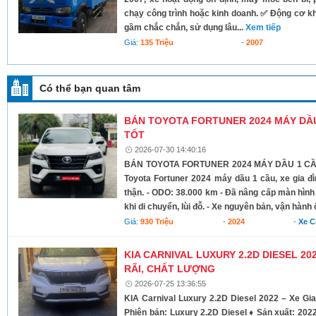
chạy công trình hoặc kinh doanh. ✅ Động cơ k
gầm chắc chắn, sử dụng lâu...
Xem tiếp
Giá:
135 Triệu
-
2007
Có thể bạn quan tâm
BÁN TOYOTA FORTUNER 2024 MÁY DẦU 
TỐT
2026-07-30 14:40:16
BÁN TOYOTA FORTUNER 2024 MÁY DẦU 1 CẦU 
Toyota Fortuner 2024 máy dầu 1 cầu, xe gia đì
thận. - ODO: 38.000 km - Đã nâng cấp màn hình
khi di chuyển, lùi đỗ. - Xe nguyên bản, vận hành 
Giá:
930 Triệu
-
2024
-
Xe 
KIA CARNIVAL LUXURY 2.2D DIESEL 20
RÃI, CHẤT LƯỢNG
2026-07-25 13:36:55
KIA Carnival Luxury 2.2D Diesel 2022 – Xe Gi
Phiên bản: Luxury 2.2D Diesel ♦ Sản xuất: 202