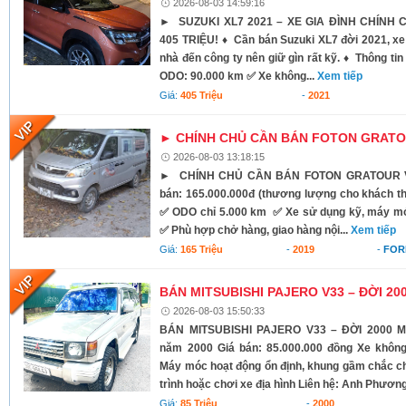
2026-08-03 14:59:16
► SUZUKI XL7 2021 – XE GIA ĐÌNH CHÍNH C
405 TRIỆU! ♦ Cần bán Suzuki XL7 đời 2021, xe 
nhà đến công ty nên giữ gìn rất kỹ. ♦ Thông ti
ODO: 90.000 km ✅ Xe không...
Xem tiếp
Giá:
405 Triệu
-
2021
► CHÍNH CHỦ CẦN BÁN FOTON GRATOU
2026-08-03 13:18:15
► CHÍNH CHỦ CẦN BÁN FOTON GRATOUR VA
bán: 165.000.000đ (thương lượng cho khách th
✅ ODO chỉ 5.000 km ✅ Xe sử dụng kỹ, máy mó
✅ Phù hợp chở hàng, giao hàng nội...
Xem tiếp
Giá:
165 Triệu
-
2019
-
FOR
BÁN MITSUBISHI PAJERO V33 – ĐỜI 20
2026-08-03 15:50:33
BÁN MITSUBISHI PAJERO V33 – ĐỜI 2000 Mits
năm 2000 Giá bán: 85.000.000 đồng Xe khôn
Máy móc hoạt động ổn định, khung gầm chắc chắ
trình hoặc chơi xe địa hình Liên hệ: Anh Phương
Giá:
85 Triệu
-
2000