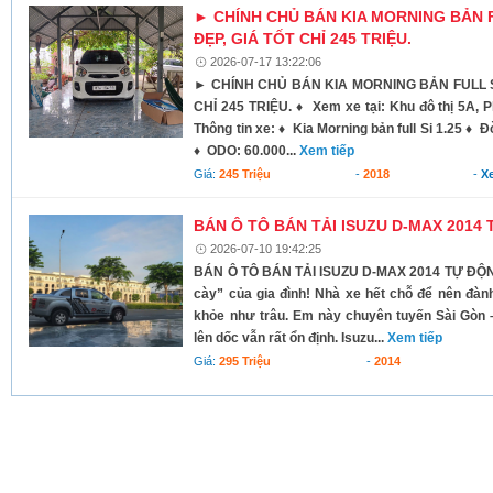
► CHÍNH CHỦ BÁN KIA MORNING BẢN FU
ĐẸP, GIÁ TỐT CHỈ 245 TRIỆU.
2026-07-17 13:22:06
► CHÍNH CHỦ BÁN KIA MORNING BẢN FULL SI 
CHỈ 245 TRIỆU. ♦ Xem xe tại: Khu đô thị 5A, 
Thông tin xe: ♦ Kia Morning bản full Si 1.25 ♦ 
♦ ODO: 60.000...
Xem tiếp
Giá:
245 Triệu
-
2018
-
X
BÁN Ô TÔ BÁN TẢI ISUZU D-MAX 2014 
2026-07-10 19:42:25
BÁN Ô TÔ BÁN TẢI ISUZU D-MAX 2014 TỰ ĐỘNG
cày” của gia đình! Nhà xe hết chỗ để nên đàn
khỏe như trâu. Em này chuyên tuyến Sài Gòn –
lên dốc vẫn rất ổn định. Isuzu...
Xem tiếp
Giá:
295 Triệu
-
2014