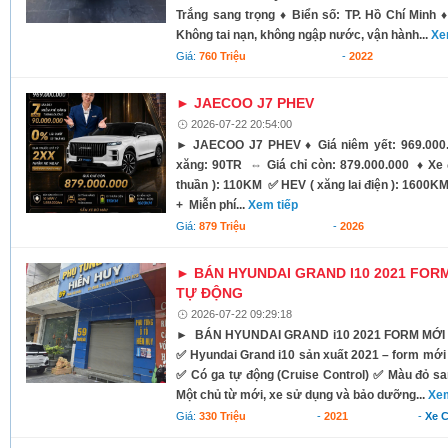
Trắng sang trọng ♦ Biển số: TP. Hồ Chí Minh
Không tai nạn, không ngập nước, vận hành...
Xe
Giá:
760 Triệu
-
2022
► JAECOO J7 PHEV
2026-07-22 20:54:00
► JAECOO J7 PHEV ♦ Giá niêm yết: 969.000.
xăng: 90TR ⇔ Giá chỉ còn: 879.000.000 ♦ Xe đ
thuần ): 110KM ✅️ HEV ( xăng lai điện ): 160
+ Miễn phí...
Xem tiếp
Giá:
879 Triệu
-
2026
► BÁN HYUNDAI GRAND I10 2021 FORM
TỰ ĐỘNG
2026-07-22 09:29:18
► BÁN HYUNDAI GRAND i10 2021 FORM MỚI 
✅ Hyundai Grand i10 sản xuất 2021 – form mới
✅ Có ga tự động (Cruise Control) ✅ Màu đỏ s
Một chủ từ mới, xe sử dụng và bảo dưỡng...
Xem
Giá:
330 Triệu
-
2021
-
Xe 