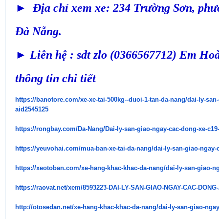
► Địa chỉ xem xe: 234 Trường Sơn, phư
Đà Nẵng.
► Liên hệ : sdt zlo (0366567712) Em Hoà
thông tin chi tiết
https://banotore.com/xe-xe-
tai-500kg--duoi-1-tan-da-nang/
dai-ly-san
aid2545125
https://rongbay.com/Da-Nang/
Dai-ly-san-giao-ngay-cac-dong-
xe-c19
https://yeuvohai.com/mua-ban-
xe-tai-da-nang/dai-ly-san-
giao-ngay-
https://xeotoban.com/xe-hang-
khac-khac-da-nang/dai-ly-san-
giao-n
https://raovat.net/xem/
8593223-DAI-LY-SAN-GIAO-NGAY-
CAC-DONG-
http://otosedan.net/xe-hang-
khac-khac-da-nang/dai-ly-san-
giao-ngay