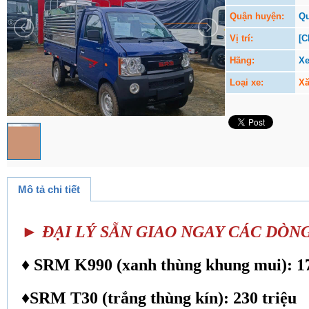
Quận huyện:
Q
Vị trí:
[C
Hãng:
Xe
Loại xe:
X
Mô tả chi tiết
► ĐẠI LÝ SẴN GIAO NGAY CÁC DÒN
♦ SRM K990 (xanh thùng khung mui): 17
♦SRM T30 (trắng thùng kín): 230 triệu