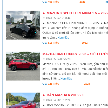
Giá:
455 Triệu
-
2021
-
M
► MAZDA 3 SPORT PREMIUM 1.5 – 202
2026-05-24 12:58:44
► MAZDA 3 SPORT PREMIUM 1.5 – 2022 ♦ Màu 
km ♦ Xe cam kết: ✅ Không đâm đụng ✅ Không
Option & đồ chơi đã lên thêm: • 4 lốp Michelin m
trung tâm...
Xem tiếp
Giá:
515 Triệu
-
2022
MAZDA CX-5 LUXURY 2025 – SIÊU LƯỚ
2026-05-04 09:25:28
Mazda CX-5 Luxury 2025 – siêu lướt, gần như x
chỉ 1,2 vạn km – chạy cực ít - Màu đỏ nổi bật, biể
đình sử dụng, giữ gìn kỹ, nội ngoại thất như mới
lượng thiện...
Xem tiếp
Giá:
725 Triệu
-
2025
► BÁN MAZDA 6 2018 2.0
2026-04-28 18:32:24
► BÁN MAZDA 6 2018 2.0 ♦ Xe gia đình sử dụn