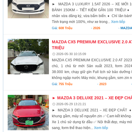
► MAZDA 3 LUXURY 1.5AT 2026 – XE MỚI 1
BÁNH 150KM – TIẾT KIỆM GẦN 100 TRIỆU! ♦ M
nhân vừa đăng ký, vừa bấm biển. ♦ Chỉ lăn bán
Tình trạng mới 100%, như xe trong...
Xem tiếp
Giá:
608 Triệu
-
2026
-
MAZD
MAZDA CX5 PREMIUM EXCLUSIVE 2.0 AT 
TRIỆU
2026-05-30 10:15:09
MAZDA CX5 PREMIUM EXCLUSIVE 2.0 AT 2023 –
chủ, 1 chủ từ mới Sản xuất 2023, form 202
38.000 km, chạy giữ gìn Full lịch sử bảo dưỡn
không ngập nước Máy móc, khung gầm, sơn zin n
Giá:
755 Triệu
-
2023
► MAZDA 3 DELUXE 2021 – XE ĐẸP CH
2026-05-29 13:21:21
► MAZDA 3 DELUXE 2021 – XE ĐẸP CHẤT ♦ Od
khung gầm, máy số nguyên zin ✅ Cam kết không
Xe 1 chủ sử dụng từ đầu ✅ Nội thất đẹp, máy m
sang, form thể thao hiện...
Xem tiếp