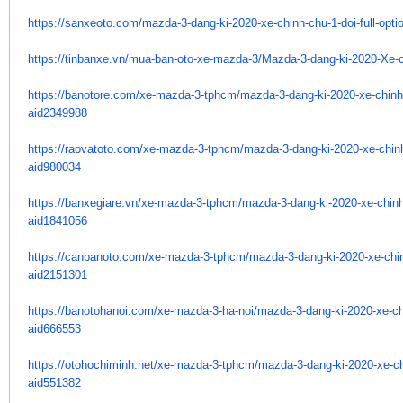
https://sanxeoto.com/mazda-3-
dang-ki-2020-xe-chinh-chu-1-
doi-full-opt
https://tinbanxe.vn/mua-ban-
oto-xe-mazda-3/Mazda-3-dang-
ki-2020-Xe-c
https://banotore.com/xe-mazda-
3-tphcm/mazda-3-dang-ki-2020-
xe-chinh-
aid2349988
https://raovatoto.com/xe-
mazda-3-tphcm/mazda-3-dang-ki-
2020-xe-chinh
aid980034
https://banxegiare.vn/xe-
mazda-3-tphcm/mazda-3-dang-ki-
2020-xe-chinh-
aid1841056
https://canbanoto.com/xe-
mazda-3-tphcm/mazda-3-dang-ki-
2020-xe-chin
aid2151301
https://banotohanoi.com/xe-
mazda-3-ha-noi/mazda-3-dang-
ki-2020-xe-ch
aid666553
https://otohochiminh.net/xe-
mazda-3-tphcm/mazda-3-dang-ki-
2020-xe-ch
aid551382