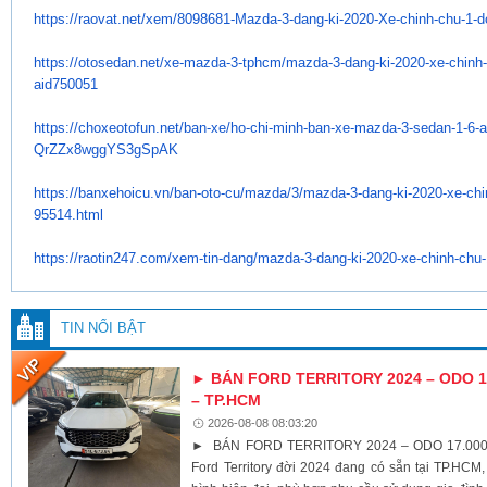
https://raovat.net/xem/
8098681-Mazda-3-dang-ki-2020-
Xe-chinh-chu-1-do
https://otosedan.net/xe-mazda-
3-tphcm/mazda-3-dang-ki-2020-
xe-chinh-
aid750051
https://choxeotofun.net/ban-
xe/ho-chi-minh-ban-xe-mazda-3-
sedan-1-6-a
QrZZx8wggYS3gSpAK
https://banxehoicu.vn/ban-oto-
cu/mazda/3/mazda-3-dang-ki-
2020-xe-chin
95514.html
https://raotin247.com/xem-tin-
dang/mazda-3-dang-ki-2020-xe-
chinh-chu-1
TIN NỔI BẬT
► BÁN FORD TERRITORY 2024 – ODO 17
– TP.HCM
2026-08-08 08:03:20
► BÁN FORD TERRITORY 2024 – ODO 17.000K
Ford Territory đời 2024 đang có sẵn tại TP.HCM,