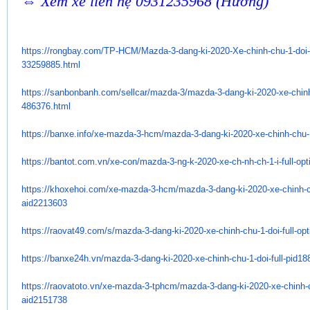
⇔ Xem xe liên hệ 0931235968 (Hương)
https://rongbay.com/TP-HCM/
Mazda-3-dang-ki-2020-Xe-chinh-
chu-1-doi-
33259885.html
https://sanbonbanh.com/
sellcar/mazda-3/mazda-3-dang-
ki-2020-xe-chin
486376.html
https://banxe.info/xe-mazda-3-
hcm/mazda-3-dang-ki-2020-xe-
chinh-chu-1
https://bantot.com.vn/xe-con/
mazda-3-ng-k-2020-xe-ch-nh-ch-
1-i-full-o
https://khoxehoi.com/xe-mazda-
3-hcm/mazda-3-dang-ki-2020-xe-
chinh-c
aid2213603
https://raovat49.com/s/mazda-
3-dang-ki-2020-xe-chinh-chu-1-
doi-full-o
https://banxe24h.vn/mazda-3-
dang-ki-2020-xe-chinh-chu-1-
doi-full-pid18
https://raovatoto.vn/xe-mazda-
3-tphcm/mazda-3-dang-ki-2020-
xe-chinh-c
aid2151738