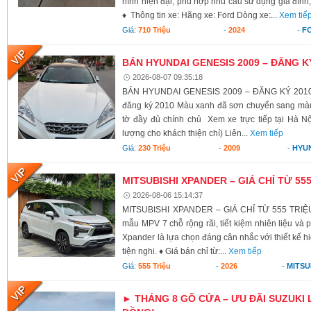
hình hiện đại, phù hợp nhu cầu sử dụng gia đình,
♦ Thông tin xe: Hãng xe: Ford Dòng xe:...
Xem tiế
Giá:
710 Triệu
-
2024
-
F
BÁN HYUNDAI GENESIS 2009 – ĐĂNG K
2026-08-07 09:35:18
BÁN HYUNDAI GENESIS 2009 – ĐĂNG KÝ 2010 X
đăng ký 2010 Màu xanh đã sơn chuyển sang màu 
tờ đầy đủ chính chủ Xem xe trực tiếp tại Hà Nộ
lượng cho khách thiện chí) Liên...
Xem tiếp
Giá:
230 Triệu
-
2009
-
HYU
MITSUBISHI XPANDER – GIÁ CHỈ TỪ 55
2026-08-06 15:14:37
MITSUBISHI XPANDER – GIÁ CHỈ TỪ 555 TRIỆU
mẫu MPV 7 chỗ rộng rãi, tiết kiệm nhiên liệu và 
Xpander là lựa chọn đáng cân nhắc với thiết kế h
tiện nghi. ♦ Giá bán chỉ từ:...
Xem tiếp
Giá:
555 Triệu
-
2026
-
MITSU
► THÁNG 8 GÕ CỬA – ƯU ĐÃI SUZUKI 