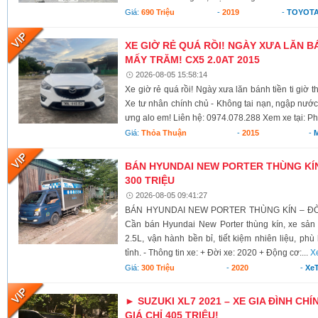
Giá:
690 Triệu
-
2019
-
TOYOTA
XE GIỜ RẺ QUÁ RỒI! NGÀY XƯA LĂN BÁ
MẤY TRĂM! CX5 2.0AT 2015
2026-08-05 15:58:14
Xe giờ rẻ quá rồi! Ngày xưa lăn bánh tiền ti giờ 
Xe tư nhân chính chủ - Không tai nạn, ngập nước
ưng alo em! Liên hệ: 0974.078.288 Xem xe tại: Ph
Giá:
Thỏa Thuận
-
2015
-
BÁN HYUNDAI NEW PORTER THÙNG KÍN 
300 TRIỆU
2026-08-05 09:41:27
BÁN HYUNDAI NEW PORTER THÙNG KÍN – ĐỜI 
Cần bán Hyundai New Porter thùng kín, xe sả
2.5L, vận hành bền bỉ, tiết kiệm nhiên liệu, ph
tỉnh. - Thông tin xe: + Đời xe: 2020 + Động cơ:...
X
Giá:
300 Triệu
-
2020
-
XeT
► SUZUKI XL7 2021 – XE GIA ĐÌNH CHÍ
GIÁ CHỈ 405 TRIỆU!