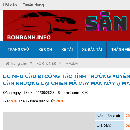
Hỏi đáp
Tuyển dụng
TRANG CHỦ
XE CON
XE TẢI
XE BÁN TẢI
THÀNH VI
Trang chủ
FORTUNER
MAZDA
DO NHU CẦU ĐI CÔNG TÁC TỈNH THƯỜNG XUYÊN
CẦN NHƯỢNG LẠI CHIẾN MÃ MAY MẮN NÀY Ạ MAZ
Đăng ngày: 18:08 - 11/06/2023 - Số lượt xem: 806
Giá:
520
Triệu
- Năm sản xuất:
2020
Năm sản xuất:
20
Giá bán:
52