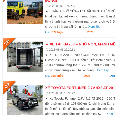
ĐỒNG!
2026-08-06 13:52:56
► THÁNG 8 GÕ CỬA – ƯU ĐÃI SUZUKI LÊN ĐẾ
Nhật bền bỉ, tiết kiệm chỉ trong tháng này! Bạn 
thị cá tính hay xe thương mại chạy dịch vụ? S
chương trình ưu đãi lớn nhất...
Xem tiếp
Giá:
789 Triệu
-
2026
► XE TẢI KIA200 – NHỎ GỌN, MẠNH M
2026-08-05 22:20:51
► XE TẢI KIA200 – NHỎ GỌN, MẠNH MẼ, CH
Diesel 2.497cc – 130Ps, bền bỉ, tiết kiệm nhiên li
✅ Kích thước tổng thể: 5.220 x 1.780 x 2.000 
chọn: thùng lửng – mui bạt – thùng...
Xem tiếp
Giá:
358 Triệu
-
2026
-
XeT
XE TOYOTA FORTUNER 2.7V 4X2 AT 2019
2026-08-05 16:35:42
► Xe Toyota Fortuner 2.7V 4x2 AT 2019 - 690 T
động số km đã đi: 108.000km Xe chính chủ làm vă
thoải mái ko lỗi, đã thay ghế da cao cấp, màn hình
đèn bi led + đèn gầm, mặt ca lăng lex 570...
Xem t