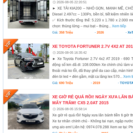
2026-08-05 22:20:51
► XE TẢI KIA200 – NHỎ GỌN, MẠNH MẼ, CH
Diesel 2.497cc – 130Ps, bền bỉ, tiết kiệm nhiên li
✅ Kích thước tổng thể: 5.220 x 1.780 x 2.000 
chọn: thùng lửng – mui bạt – thùng...
Xem tiếp
Giá:
358 Triệu
-
2026
-
XeT
XE TOYOTA FORTUNER 2.7V 4X2 AT 2019
2026-08-05 16:35:42
► Xe Toyota Fortuner 2.7V 4x2 AT 2019 - 690 T
động số km đã đi: 108.000km Xe chính chủ làm vă
thoải mái ko lỗi, đã thay ghế da cao cấp, màn hình
đèn bi led + đèn gầm, mặt ca lăng lex 570...
Xem t
Giá:
690 Triệu
-
2019
-
TOYOTA
XE GIỜ RẺ QUÁ RỒI! NGÀY XƯA LĂN BÁ
MẤY TRĂM! CX5 2.0AT 2015
2026-08-05 15:58:14
Xe giờ rẻ quá rồi! Ngày xưa lăn bánh tiền ti giờ 
Xe tư nhân chính chủ - Không tai nạn, ngập nước
ưng alo em! Liên hệ: 0974.078.288 Xem xe tại: Ph