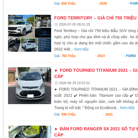
Giá:
650 Triệu
-
2020
-
FOR
FORD TERRITORY – GIÁ CHỈ 750 TRIỆU
2026-07-05 09:01:25
Ford Territory – Giá chỉ 750 triệu Mẫu SUV rộng rãi
nghi, phù hợp cho gia đình và đi công việc. Xe 
hợp lý cho ai đang tìm một chiếc gầm cao đa dụ
0932 448...
Xem tiếp
Giá:
750 Triệu
-
2023
-
FORD
► FORD TOURNEO TITANIUM 2021 – GI
CẤP
2026-06-29 10:01:01
► FORD TOURNEO TITANIUM 2021 – GIA ĐÌNH
xuất: 2021 ✔️ Phiên bản: Titanium cao cấp ✔️ 
toàn bộ, máy số nguyên bản, cam kết không 
Trang bị nổi bật: * Động cơ EcoBoost...
Xem tiếp
Giá:
590 Triệu
-
2021
► BÁN FORD RANGER SX 2021 SỐ TỰ 
CẤP