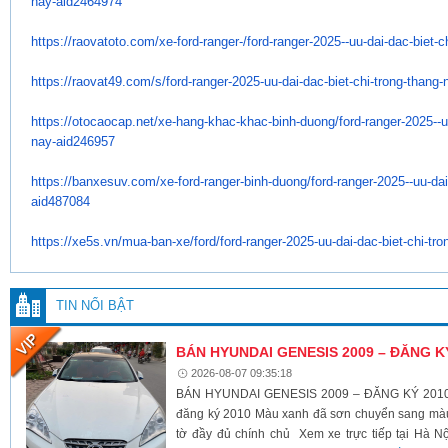
nay-aid2464974
https://raovatoto.com/xe-ford-
ranger-/ford-ranger-2025--uu-
dai-dac-biet-c
https://raovat49.com/s/ford-
ranger-2025-uu-dai-dac-biet-
chi-trong-thang
https://otocaocap.net/xe-hang-
khac-khac-binh-duong/ford-
ranger-2025--u
nay-aid246957
https://banxesuv.com/xe-ford-
ranger-binh-duong/ford-ranger-
2025--uu-dai
aid487084
https://xe5s.vn/mua-ban-xe/
ford/ford-ranger-2025-uu-dai-
dac-biet-chi-tr
TIN NỔI BẬT
BÁN HYUNDAI GENESIS 2009 – ĐĂNG K
2026-08-07 09:35:18
BÁN HYUNDAI GENESIS 2009 – ĐĂNG KÝ 2010 X
đăng ký 2010 Màu xanh đã sơn chuyển sang màu 
tờ đầy đủ chính chủ Xem xe trực tiếp tại Hà Nộ