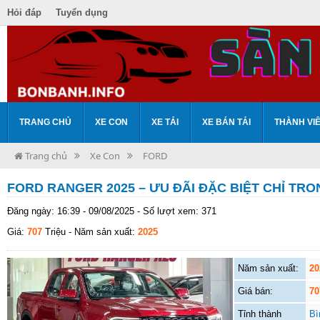
Hỏi đáp
Tuyển dụng
TRANG CHỦ
XE CON
XE TẢI
XE BÁN TẢI
THÀNH VI
Trang chủ
Xe Con
FORD
FORD RANGER 2025 – ƯU ĐÃI ĐẶC BIỆT CHỈ TR
Đăng ngày: 16:39 - 09/08/2025 - Số lượt xem: 371
Giá:
707
Triệu
- Năm sản xuất:
2025
Năm sản xuất:
20
Giá bán:
70
Tỉnh thành
Bì