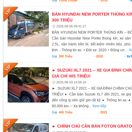
Giá:
Thỏa Thuận
-
2015
-
BÁN HYUNDAI NEW PORTER THÙNG KÍN 
300 TRIỆU
2026-08-05 09:41:27
BÁN HYUNDAI NEW PORTER THÙNG KÍN – ĐỜI 
Cần bán Hyundai New Porter thùng kín, xe sả
2.5L, vận hành bền bỉ, tiết kiệm nhiên liệu, ph
tỉnh. - Thông tin xe: + Đời xe: 2020 + Động cơ:...
X
Giá:
300 Triệu
-
2020
-
XeT
► SUZUKI XL7 2021 – XE GIA ĐÌNH CHÍ
GIÁ CHỈ 405 TRIỆU!
2026-08-03 14:59:16
► SUZUKI XL7 2021 – XE GIA ĐÌNH CHÍNH CHỦ,
TRIỆU! ♦ Cần bán Suzuki XL7 đời 2021, xe gia 
đến công ty nên giữ gìn rất kỹ. ♦ Thông tin xe:
90.000 km ✅ Xe không...
Xem tiếp
Giá:
405 Triệu
-
2021
► CHÍNH CHỦ CẦN BÁN FOTON GRATOU