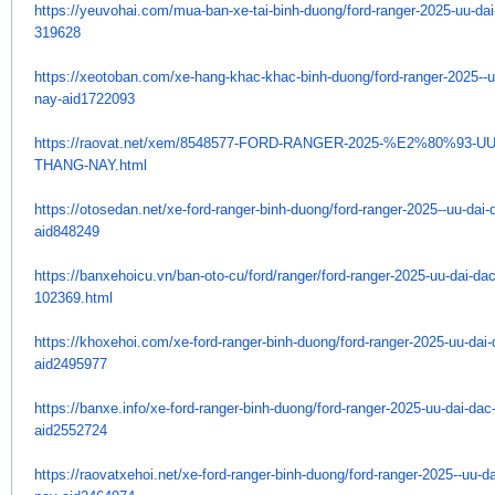
https://yeuvohai.com/mua-ban-
xe-tai-binh-duong/ford-ranger-
2025-uu-dai
319628
https://xeotoban.com/xe-hang-
khac-khac-binh-duong/ford-
ranger-2025--u
nay-aid1722093
https://raovat.net/xem/
8548577-FORD-RANGER-2025-%E2%
80%93-UU
THANG-NAY.html
https://otosedan.net/xe-ford-
ranger-binh-duong/ford-ranger-
2025--uu-dai-d
aid848249
https://banxehoicu.vn/ban-oto-
cu/ford/ranger/ford-ranger-
2025-uu-dai-dac-
102369.html
https://khoxehoi.com/xe-ford-
ranger-binh-duong/ford-ranger-
2025-uu-dai-d
aid2495977
https://banxe.info/xe-ford-
ranger-binh-duong/ford-ranger-
2025-uu-dai-dac-
aid2552724
https://raovatxehoi.net/xe-
ford-ranger-binh-duong/ford-
ranger-2025--uu-da