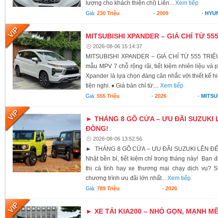
lượng cho khách thiện chí) Liên...
Xem tiếp
Giá:
230 Triệu
-
2009
-
HYU
MITSUBISHI XPANDER – GIÁ CHỈ TỪ 55
2026-08-06 15:14:37
MITSUBISHI XPANDER – GIÁ CHỈ TỪ 555 TRIỆU
mẫu MPV 7 chỗ rộng rãi, tiết kiệm nhiên liệu và 
Xpander là lựa chọn đáng cân nhắc với thiết kế h
tiện nghi. ♦ Giá bán chỉ từ:...
Xem tiếp
Giá:
555 Triệu
-
2026
-
MITSU
► THÁNG 8 GÕ CỬA – ƯU ĐÃI SUZUKI 
ĐỒNG!
2026-08-06 13:52:56
► THÁNG 8 GÕ CỬA – ƯU ĐÃI SUZUKI LÊN ĐẾ
Nhật bền bỉ, tiết kiệm chỉ trong tháng này! Bạn 
thị cá tính hay xe thương mại chạy dịch vụ? S
chương trình ưu đãi lớn nhất...
Xem tiếp
Giá:
789 Triệu
-
2026
► XE TẢI KIA200 – NHỎ GỌN, MẠNH M