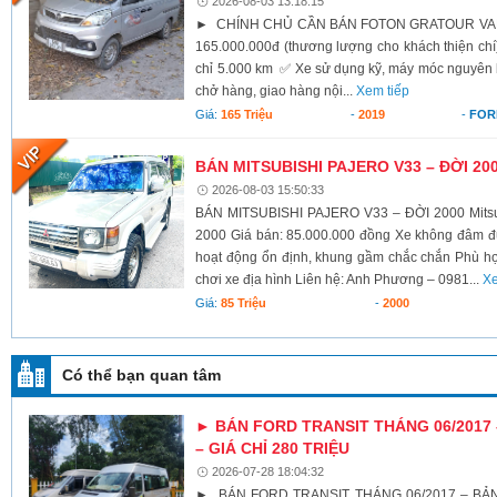
2026-08-03 13:18:15
► CHÍNH CHỦ CẦN BÁN FOTON GRATOUR VAN 2
165.000.000đ (thương lượng cho khách thiện c
chỉ 5.000 km ✅ Xe sử dụng kỹ, máy móc nguyên
chở hàng, giao hàng nội...
Xem tiếp
Giá:
165 Triệu
-
2019
-
FOR
BÁN MITSUBISHI PAJERO V33 – ĐỜI 20
2026-08-03 15:50:33
BÁN MITSUBISHI PAJERO V33 – ĐỜI 2000 Mitsub
2000 Giá bán: 85.000.000 đồng Xe không đâm 
hoạt động ổn định, khung gầm chắc chắn Phù hợp 
chơi xe địa hình Liên hệ: Anh Phương – 0981...
Xe
Giá:
85 Triệu
-
2000
Có thể bạn quan tâm
► BÁN FORD TRANSIT THÁNG 06/2017
– GIÁ CHỈ 280 TRIỆU
2026-07-28 18:04:32
► BÁN FORD TRANSIT THÁNG 06/2017 – BẢN