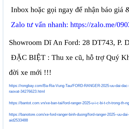
Inbox hoặc gọi ngay để nhận báo giá &
Zalo tư vấn nhanh: https://zalo.me/09
Showroom Dĩ An Ford: 28 DT743, P. 
ĐẶC BIỆT : Thu xe cũ, hỗ trợ Quý K
đời xe mới !!!
https://rongbay.com/Ba-Ria-
Vung-Tau/FORD-RANGER-2025-uu-
dai-dac-
raovat-34276623.html
https://bantot.com.vn/xe-ban-
tai/ford-ranger-2025-u-i-c-bi-
t-ch-trong-th-n
https://banotore.com/xe-ford-
ranger-binh-duong/ford-ranger-
2025--uu-dai-
aid2533488