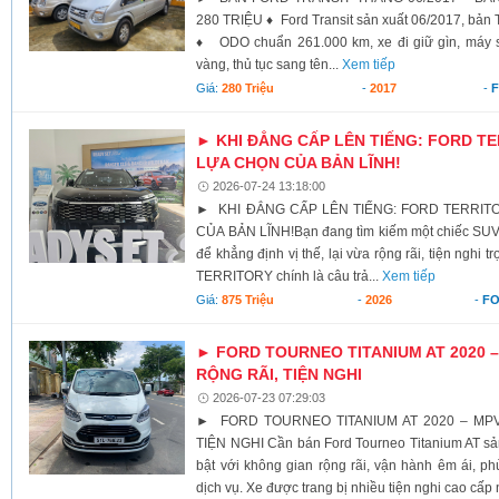
280 TRIỆU ♦ Ford Transit sản xuất 06/2017, bản 
♦ ODO chuẩn 261.000 km, xe đi giữ gìn, máy 
vàng, thủ tục sang tên...
Xem tiếp
Giá:
280 Triệu
-
2017
-
► KHI ĐẲNG CẤP LÊN TIẾNG: FORD TE
LỰA CHỌN CỦA BẢN LĨNH!
2026-07-24 13:18:00
► KHI ĐẲNG CẤP LÊN TIẾNG: FORD TERRIT
CỦA BẢN LĨNH! ​Bạn đang tìm kiếm một chiếc SU
để khẳng định vị thế, lại vừa rộng rãi, tiện nghi
TERRITORY chính là câu trả...
Xem tiếp
Giá:
875 Triệu
-
2026
-
F
► FORD TOURNEO TITANIUM AT 2020 –
RỘNG RÃI, TIỆN NGHI
2026-07-23 07:29:03
► FORD TOURNEO TITANIUM AT 2020 – MPV
TIỆN NGHI Cần bán Ford Tourneo Titanium AT sả
bật với không gian rộng rãi, vận hành êm ái, p
dịch vụ. Xe được trang bị nhiều tiện nghi cao cấp