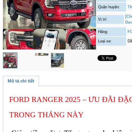
Quận huyện:
Th
[Ch
Vị trí:
Dư
Hãng:
F
Loại xe:
D
Mô tả chi tiết
FORD RANGER 2025 – ƯU ĐÃI ĐẶC
TRONG THÁNG NÀY