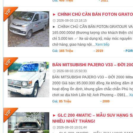
Giá:
405 Triệu
-
2021
► CHÍNH CHỦ CẦN BÁN FOTON GRATOU
2026-08-03 13:18:15
► CHÍNH CHỦ CẦN BÁN FOTON GRATOUR VAN 2
165.000.000đ (thương lượng cho khách thiện c
chỉ 5.000 km ✅ Xe sử dụng kỹ, máy móc nguyên
chở hàng, giao hàng nội...
Xem tiếp
Giá:
165 Triệu
-
2019
-
FOR
BÁN MITSUBISHI PAJERO V33 – ĐỜI 20
2026-08-03 15:50:33
BÁN MITSUBISHI PAJERO V33 – ĐỜI 2000 Mitsub
2000 Giá bán: 85.000.000 đồng Xe không đâm 
hoạt động ổn định, khung gầm chắc chắn Phù hợp 
chơi xe địa hình Liên hệ: Anh Phương – 0981...
Xe
Giá:
85 Triệu
-
2000
► GLC 200 4MATIC – MẪU SUV HẠNG
NHIỀU NHẤT THÁNG!
2026-08-03 10:01:44