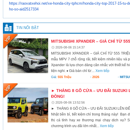
https://raovatxehoi.net/xe-
honda-city-tphcm/honda-city-
top-2017-15-tu-d
ho-so-
aid2517334
TIN NỔI BẬT
MITSUBISHI XPANDER – GIÁ CHỈ TỪ 55
2026-08-06 15:14:37
MITSUBISHI XPANDER – GIÁ CHỈ TỪ 555 TRIỆU
mẫu MPV 7 chỗ rộng rãi, tiết kiệm nhiên liệu và 
Xpander là lựa chọn đáng cân nhắc với thiết kế h
tiện nghi. ♦ Giá bán chỉ từ:...
Xem tiếp
Giá:
555 Triệu
-
2026
-
MITSU
► THÁNG 8 GÕ CỬA – ƯU ĐÃI SUZUKI 
ĐỒNG!
2026-08-06 13:52:56
► THÁNG 8 GÕ CỬA – ƯU ĐÃI SUZUKI LÊN ĐẾ
Nhật bền bỉ, tiết kiệm chỉ trong tháng này! Bạn 
thị cá tính hay xe thương mại chạy dịch vụ? S
chương trình ưu đãi lớn nhất...
Xem tiếp