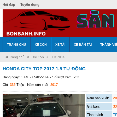
Hỏi đáp
Tuyển dụng
TRANG CHỦ
XE CON
XE TẢI
XE BÁN TẢI
THÀNH VI
Trang chủ
Xe Con
HONDA
HONDA CITY TOP 2017 1.5 TỰ ĐỘNG
Đăng ngày: 10:40 - 05/05/2026 - Số lượt xem: 233
Giá:
335
Triệu
- Năm sản xuất:
2017
Năm sản xuất:
20
Giá bán:
33
Tỉnh thành
TP