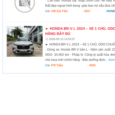
Cần bán -honda city -bstp chính chủ -xe máy m
thất đẹp-ngoại hình keng -góp bao nợ xấu đưa 16
Giá:
238 Giá Tiền
-
2017
-
HON
► HONDA BR-V L 2024 – XE 1 CHỦ, O
HÃNG ĐẦY ĐỦ
2026-05-13 14:53:07
► HONDA BR-V L 2024 – XE 1 CHỦ, ODO CH
- Dòng xe: Honda BR‑V bản L - Năm sản xuất: 20
ODO: 34.062 km - Pháp lý: Công ty xuất hóa đơn
chủ mua mới chính hãng - Bảo dưỡng định...
Xem 
Giá:
670 Triệu
-
2024