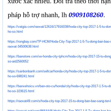
xước xác nhiều. Đổi trả theo thời hạn
pháp hỗ trợ nhanh, lh
0909108260
.
https://vatgia.com/raovat/
12616/17916038/hoda-city-top-
2017-1-5-tu-do
ho-so.html
https://rongbay.com/TP-HCM/
Hoda-City-Top-2017-1-5-Tu-
dong-ban-bao-s
raovat-34500638.html
https://banotore.com/xe-honda-
city-tphcm/hoda-city-top-2017-
15-tu-don
so-aid2560052
https://sanbonbanh.com/
sellcar/honda-city/hoda-city-
top-2017-1-5-tu-do
ho-so-698241.
html
https://banxehoicu.vn/ban-oto-
cu/honda/city/hoda-city-top-
2017-1.5-tu-d
ho-so-103615.html
https://raovat49.com/s/hoda-
city-top-2017-15-tu-dong-ban-
bao-sang-ten-
https://raovat.net/xem/
8664448-Hoda-City-Top-2017-1.
5-Tu-dong-ban-ba