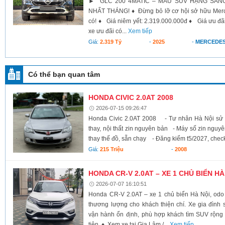
► GLC 200 4MATIC – MẪU SUV HẠNG SAN
NHẤT THÁNG! ♦ Đừng bỏ lỡ cơ hội sở hữu Merce
có! ♦ Giá niêm yết: 2.319.000.000đ ♦ Giá ưu đãi 
xe ưu đãi có...
Xem tiếp
Giá:
2.319 Tỷ
-
2025
-
MERCEDES
Có thể bạn quan tâm
HONDA CIVIC 2.0AT 2008
2026-07-15 09:26:47
Honda Civic 2.0AT 2008 - Tư nhân Hà Nội sử
thay, nội thất zin nguyên bản - Máy số zin ng
thay thế đồ, sẵn chạy - Đăng kiểm t5/2027, check
Giá:
215 Triệu
-
2008
HONDA CR-V 2.0AT – XE 1 CHỦ BIỂN HÀ
2026-07-07 16:10:51
Honda CR-V 2.0AT – xe 1 chủ biển Hà Nội, odo 
thương lượng cho khách thiện chí. Xe gia đình 
vận hành ổn định, phù hợp khách tìm SUV rộng rã
tiện. ♦ Xem xe tại Gia Lâm /...
Xem tiếp