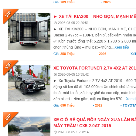
Giá:
789 Triệu
-
2026
► XE TẢI KIA200 – NHỎ GỌN, MẠNH M
2026-08-05 22:20:51
► XE TẢI KIA200 – NHỎ GỌN, MẠNH MẼ, CH
Diesel 2.497cc – 130Ps, bền bỉ, tiết kiệm nhiên li
✅ Kích thước tổng thể: 5.220 x 1.780 x 2.000 
chọn: thùng lửng – mui bạt – thùng...
Xem tiếp
Giá:
358 Triệu
-
2026
-
XeT
XE TOYOTA FORTUNER 2.7V 4X2 AT 2019
2026-08-05 16:35:42
► Xe Toyota Fortuner 2.7V 4x2 AT 2019 - 690 T
động số km đã đi: 108.000km Xe chính chủ làm vă
thoải mái ko lỗi, đã thay ghế da cao cấp, màn hình
đèn bi led + đèn gầm, mặt ca lăng lex 570...
Xem t
Giá:
690 Triệu
-
2019
-
TOYOTA
XE GIỜ RẺ QUÁ RỒI! NGÀY XƯA LĂN BÁ
MẤY TRĂM! CX5 2.0AT 2015
2026-08-05 15:58:14