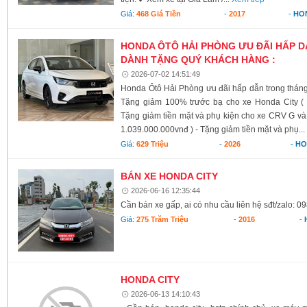
Giá:
468 Giá Tiền
-
2017
-
HO
HONDA ÔTÔ HẢI PHÒNG ƯU ĐÃI HẤP 
DÀNH TẶNG QUÝ KHÁCH HÀNG :
2026-07-02 14:51:49
Honda Ôtô Hải Phòng ưu đãi hấp dẫn trong tháng
Tặng giảm 100% trước bạ cho xe Honda City ( 
Tặng giảm tiền mặt và phụ kiện cho xe CRV G và
1.039.000.000vnđ ) - Tặng giảm tiền mặt và phụ..
Giá:
629 Triệu
-
2026
-
HO
BÁN XE HONDA CITY
2026-06-16 12:35:44
Cần bán xe gấp, ai có nhu cầu liên hệ sđt/zalo:
Giá:
275 Trăm Triệu
-
2016
-
HONDA CITY
2026-06-13 14:10:43