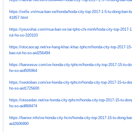
https://xe5s.vn/mua-ban-xe/
honda/hoda-city-top-2017-1-5-
tu-dong-ban-b
41857.html
https://yeuvohai.com/mua-ban-
xe-tai-tpho-chi-minh/hoda-
city-top-2017-
rut-ho-so-320103
https://otocaocap.net/xe-hang-
khac-khac-tphcm/honda-city-
top-2017-15
bao-rut-ho-so-
aid256494
https://banxesuv.com/xe-honda-
city-tphcm/honda-city-top-
2017-15-tu-d
ho-so-aid505964
https://xeotoban.com/xe-honda-
city-tphcm/honda-city-top-
2017-15-tu-do
ho-so-aid1725600
https://otosedan.net/xe-honda-
city-tphcm/honda-city-top-
2017-15-tu-don
ho-so-aid868474
https://banxe.info/xe-honda-
city-hcm/honda-city-top-2017-
15-tu-dong-ba
aid2606900