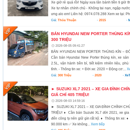
Xe giờ rẻ quá rồi! Ngày xưa lăn bánh tiền ti giờ 
Xe tư nhân chính chủ - Không tai nạn, ngập nước
ưng alo em! Liên hệ: 0974.078.288 Xem xe tại: Ph
Giá:
Thỏa Thuận
-
2015
-
BÁN HYUNDAI NEW PORTER THÙNG KÍN 
300 TRIỆU
2026-08-05 09:41:27
BÁN HYUNDAI NEW PORTER THÙNG KÍN – ĐỜI 
Cần bán Hyundai New Porter thùng kín, xe sả
2.5L, vận hành bền bỉ, tiết kiệm nhiên liệu, ph
tỉnh. - Thông tin xe: + Đời xe: 2020 + Động cơ:...
X
Giá:
300 Triệu
-
2020
-
XeT
► SUZUKI XL7 2021 – XE GIA ĐÌNH CHÍ
GIÁ CHỈ 405 TRIỆU!
2026-08-03 14:59:16
► SUZUKI XL7 2021 – XE GIA ĐÌNH CHÍNH CHỦ,
TRIỆU! ♦ Cần bán Suzuki XL7 đời 2021, xe gia 
đến công ty nên giữ gìn rất kỹ. ♦ Thông tin xe:
90.000 km ✅ Xe không...
Xem tiếp