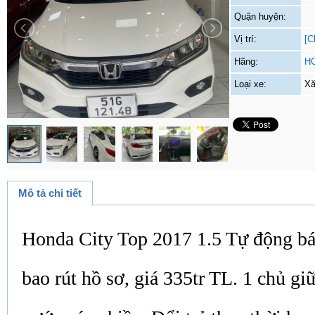
Quận huyện:
Vị trí:
[C
Hãng:
H
Loại xe:
Xă
Mô tả chi tiết
Honda City Top 2017 1.5 Tự động bá
bao rút hồ sơ, giá 335tr TL. 1 chủ gi