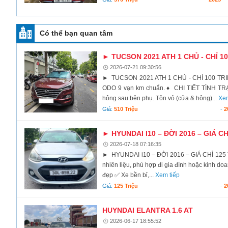
Có thể bạn quan tâm
► TUCSON 2021 ATH 1 CHỦ - CHỈ 1
2026-07-21 09:30:56
► TUCSON 2021 ATH 1 CHỦ - CHỈ 100 TRIỆU 
ODO 9 vạn km chuẩn. ♦ CHI TIẾT TÌNH TR
hông sau bên phụ. Tôn vỏ (cửa & hông)...
Xem
Giá:
510 Triệu
-
2
► HYUNDAI I10 – ĐỜI 2016 – GIÁ CH
2026-07-18 07:16:35
► HYUNDAI i10 – ĐỜI 2016 – GIÁ CHỈ 125 T
nhiên liệu, phù hợp đi gia đình hoặc kinh do
đẹp ✅ Xe bền bỉ,...
Xem tiếp
Giá:
125 Triệu
-
2
HUYNDAI ELANTRA 1.6 AT
2026-06-17 18:55:52