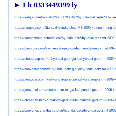
► Lh 0333449399 ly
https://vatgia.com/raovat/
12616/17908197/hyundai-getz-
mt-2009-xe-
https://rongbay.com/Gia-Lai/
Hyundai-Getz-MT-2009-xe-dep-
khong-lo
https://sanbonbanh.com/
sellcar/hyundai-getz/hyundai-
getz-mt-2009-
https://banotore.com/xe-
hyundai-getz-gia-lai/hyundai-
getz-mt-2009-x
https://otocaocap.net/xe-
hyundai-getz-gia-lai/hyundai-
getz-mt-2009-x
https://banxesuv.com/xe-
hyundai-getz-gia-lai/hyundai-
getz-mt-2009-
https://xeotoban.com/xe-
hyundai-getz-gia-lai/hyundai-
getz-mt-2009-x
https://yeuvohai.com/mua-ban-
xe-tai-gia-lai/hyundai-getz-
mt-2009-xe
https://otosedan.net/xe-
hyundai-getz-gia-lai/hyundai-
getz-mt-2009-xe
https://banxehoicu.vn/ban-oto-
cu/hyundai/getz/hyundai-getz-
mt-2009