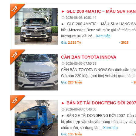
► GLC 200 4MATIC – MẪU SUV HẠ
2026-08-03 10:01:44
► GLC 200 4MATIC – MẪU SUV HẠNG SA
hữu Mercedes-Benz với mức giá tốt hiếm có!
lượng xe ưu đãi có...
Xem tiếp
Giá:
2.319 Tỷ
-
2025
CẦN BÁN TOYOTA INNOVA
2026-08-03 07:50:33
CẦN BÁN TOYOTA INNOVA Gia đình cần bán xe
Giá bán 220 triệu (bớt lộc) Anh/chị quan tâm h
Giá:
220 Triệu
-
2
► BÁN XE TẢI DONGFENG ĐỜI 200
2026-08-03 07:48:58
► BÁN XE TẢI DONGFENG ĐỜI 2007 Cần bán x
bỉ, phù hợp vận chuyển hàng hóa, chạy côn
chắc chắn, sử dụng lâu...
Xem tiếp
Giá:
135 Triệu
-