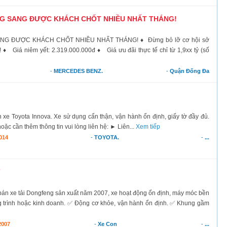
NG SANG ĐƯỢC KHÁCH CHỐT NHIỀU NHẤT THÁNG!
NG ĐƯỢC KHÁCH CHỐT NHIỀU NHẤT THÁNG! ♦ Đừng bỏ lỡ cơ hội sở
 ♦ Giá niêm yết: 2.319.000.000đ ♦ Giá ưu đãi thực tế chỉ từ 1,9xx tỷ (số
-
MERCEDES BENZ.
-
Quận Đống Đa
 Toyota Innova. Xe sử dụng cẩn thận, vận hành ổn định, giấy tờ đầy đủ.
oặc cần thêm thông tin vui lòng liên hệ: ► Liên...
Xem tiếp
014
-
TOYOTA.
-
...
7
e tải Dongfeng sản xuất năm 2007, xe hoạt động ổn định, máy móc bền
g trình hoặc kinh doanh. ✅ Động cơ khỏe, vận hành ổn định. ✅ Khung gầm
2007
-
Xe Con
-
...