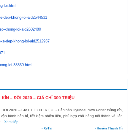
g-loi.html
e-dep-khong-loi-
aid2544531
ep-khong-loi-
aid2602480
xe-dep-khong-loi-
aid2512937
371
hong-loi-38369.html
N – ĐỜI 2020 – GIÁ CHỈ 300 TRIỆU
 2020 – GIÁ CHỈ 300 TRIỆU - Cần bán Hyundai New Porter thùng kín,
ận hành bền bỉ, tiết kiệm nhiên liệu, phù hợp chở hàng nội thành và liên
...
Xem tiếp
-
XeTải
-
Huyện Thanh Trì