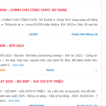
 BẢN – CHÍNH CHỦ CÔNG CHỨC SỬ DỤNG
 CHÍNH CHỦ CÔNG CHỨC SỬ DỤNG ♦ Dòng SUV hạng sang nổi tiếng
ốt. ♦ Thông tin xe: ♦ Lexus RX350 nhập Nhật ♦ Đời: 2015 ♦ Odo: 20 vạn km
-
LEXUS
-
Thành Phố Móng Cái
KÍN – ĐỜI 2023
2023 - Giá bán: 540 triệu (có thương lượng) ✅ Đời xe: 2023 ✅ Dòng xe:
✅ Xe đẹp, máy móc nguyên bản, vận hành ổn định, tiết kiệm nhiên liệu.
cabin 3...
Xem tiếp
2023
-
ISUZU
-
...
T 2025 – ĐỎ ĐẸP – GIÁ CHỈ 570 TRIỆU
ĐỎ ĐẸP – GIÁ CHỈ 570 TRIỆU - Xe 1 đời chủ, sử dụng kỹ, còn rất mới. -
Năm sản xuất: 2025 - Động cơ xăng – Hộp số tự động - ODO: 46.820 km - 7
dịch...
Xem tiếp
-
MITSUBISHI
-
Huyện Xuân Lộc