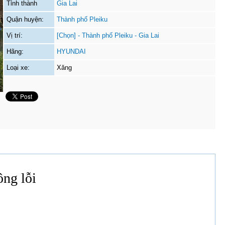
Tỉnh thành
Gia Lai
Quận huyện:
Thành phố Pleiku
Vị trí:
[Chọn] - Thành phố Pleiku - Gia Lai
Hãng:
HYUNDAI
Loại xe:
Xăng
ông lỗi