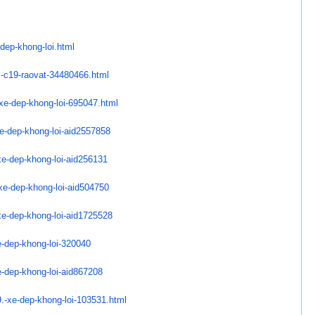
dep-khong-loi.html
i-c19-raovat-34480466.
html
xe-dep-khong-loi-
695047.html
e-dep-khong-loi-
aid2557858
e-dep-khong-loi-
aid256131
xe-dep-khong-loi-
aid504750
e-dep-khong-loi-
aid1725528
-dep-khong-loi-
320040
-dep-khong-loi-
aid867208
.-xe-dep-khong-loi-
103531.html