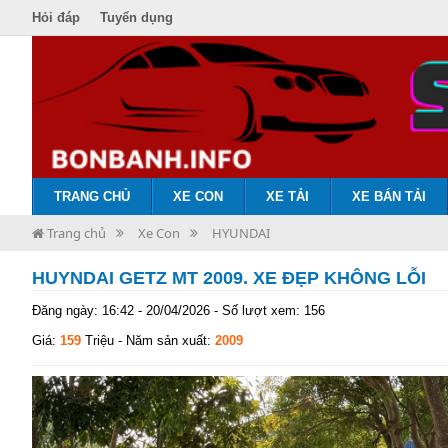
Hỏi đáp
Tuyển dụng
TRANG CHỦ
XE CON
XE TẢI
XE BÁN TẢI
Trang chủ
Xe Con
HYUNDAI
HUYNDAI GETZ MT 2009. XE ĐẸP KHÔNG LỖI
Đăng ngày: 16:42 - 20/04/2026 - Số lượt xem: 156
Giá:
159
Triệu
- Năm sản xuất:
2009