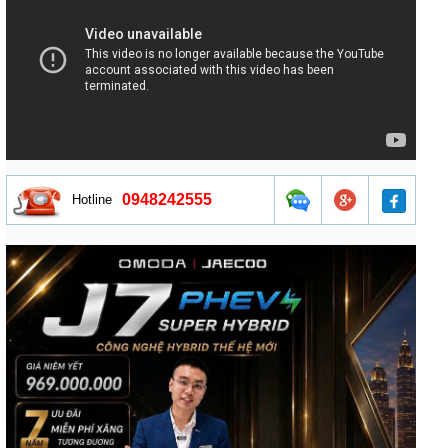
0948242555
Hotline