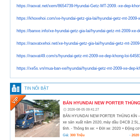
https://raovat.net/xem/
8654739-Hyundai-Getz-MT-2009.-
xe-dep-khon
https://khoxehoi.com/xe-
hyundai-getz-gia-lai/hyundai-
getz-mt-2009-x
https://banxe.info/xe-hyundai-
getz-gia-lai/hyundai-getz-mt-
2009-xe-d
https://raovatxehoi.net/xe-
hyundai-getz-gia-lai/hyundai-
getz-mt-2009-
https://raovat49.com/s/
hyundai-getz-mt-2009-xe-dep-
khong-loi-6458
https://xe5s.vn/mua-ban-xe/
hyundai/hyundai-getz-mt-2009-
xe-dep-k
TIN NỔI BẬT
BÁN HYUNDAI NEW PORTER THÙNG KÍ
2026-08-05 09:41:27
BÁN HYUNDAI NEW PORTER THÙNG KÍN – ĐỜI
xe sản xuất năm 2020, máy dầu D4CB 2.5L, v
tỉnh. - Thông tin xe: + Đời xe: 2020 + Động cơ:
Giá:
300 Triệu
-
2020