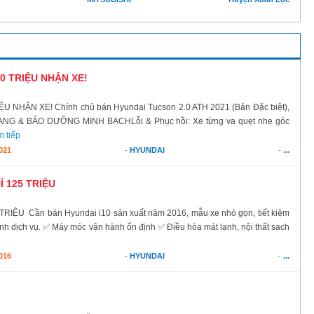
00 TRIỆU NHẬN XE!
NHẬN XE! ​Chính chủ bán Hyundai Tucson 2.0 ATH 2021 (Bản Đặc biệt),
ẠNG & BẢO DƯỠNG MINH BẠCH ​Lỗi & Phục hồi: Xe từng va quẹt nhẹ góc
 tiếp
021
-
HYUNDAI
-
...
Ỉ 125 TRIỆU
RIỆU Cần bán Hyundai i10 sản xuất năm 2016, mẫu xe nhỏ gọn, tiết kiệm
anh dịch vụ. ✅ Máy móc vận hành ổn định ✅ Điều hòa mát lạnh, nội thất sạch
016
-
HYUNDAI
-
...