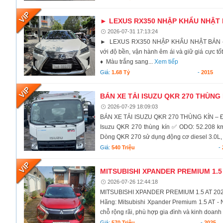
► LEXUS RX350 NHẬP KHẨU NHẬT
2026-07-31 17:13:24
► LEXUS RX350 NHẬP KHẨU NHẬT BẢN –
với độ bền, vận hành êm ái và giữ giá cực t
♦ Màu trắng sang...
Xem tiếp
Giá:
1.68 Tỷ
-
2015
BÁN XE TẢI ISUZU QKR 270 THÙNG 
2026-07-29 18:09:03
BÁN XE TẢI ISUZU QKR 270 THÙNG KÍN – ĐỜI 
Isuzu QKR 270 thùng kín ✅ ODO: 52.208 km 
Dòng QKR 270 sử dụng động cơ diesel 3.0L, 
Giá:
540 Triệu
-
MITSUBISHI XPANDER PREMIUM 1.5 A
2026-07-26 12:44:18
MITSUBISHI XPANDER PREMIUM 1.5 AT 2025 – 
Hãng: Mitsubishi Xpander Premium 1.5 AT - 
chỗ rộng rãi, phù hợp gia đình và kinh doanh 
Giá:
570 Triệu
-
2025