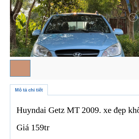
Mô tả chi tiết
Huyndai Getz MT 2009. xe đẹp kh
Giá 159tr