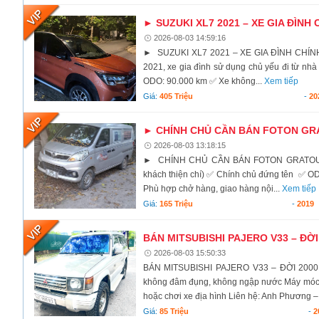
► SUZUKI XL7 2021 – XE GIA ĐÌNH 
2026-08-03 14:59:16
► SUZUKI XL7 2021 – XE GIA ĐÌNH CHÍNH 
2021, xe gia đình sử dụng chủ yếu đi từ nhà
ODO: 90.000 km ✅ Xe không...
Xem tiếp
Giá:
405 Triệu
-
20
► CHÍNH CHỦ CẦN BÁN FOTON GRA
2026-08-03 13:18:15
► CHÍNH CHỦ CẦN BÁN FOTON GRATOUR V
khách thiện chí) ✅ Chính chủ đứng tên ✅ O
Phù hợp chở hàng, giao hàng nội...
Xem tiếp
Giá:
165 Triệu
-
2019
BÁN MITSUBISHI PAJERO V33 – ĐỜI
2026-08-03 15:50:33
BÁN MITSUBISHI PAJERO V33 – ĐỜI 2000 Mi
không đâm đụng, không ngập nước Máy móc ho
hoặc chơi xe địa hình Liên hệ: Anh Phương –
Giá:
85 Triệu
-
2