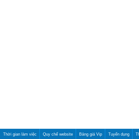
Thời gian làm việc
Quy chế website
Bảng giá Vip
Tuyển dụng
T