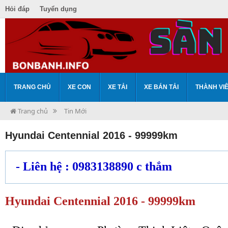
Hỏi đáp
Tuyển dụng
TRANG CHỦ
XE CON
XE TẢI
XE BÁN TẢI
THÀNH VI
Trang chủ
Tin Mới
Hyundai Centennial 2016 - 99999km
- Liên hệ : 0983138890 c thắm
Hyundai Centennial 2016 - 99999km