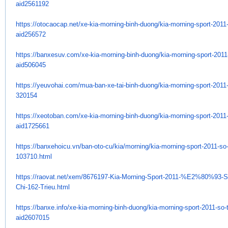
aid2561192
https://otocaocap.net/xe-kia-
morning-binh-duong/kia-
morning-sport-2011-
aid256572
https://banxesuv.com/xe-kia-
morning-binh-duong/kia-
morning-sport-2011-
aid506045
https://yeuvohai.com/mua-ban-
xe-tai-binh-duong/kia-morning-
sport-2011-
320154
https://xeotoban.com/xe-kia-
morning-binh-duong/kia-
morning-sport-2011-
aid1725661
https://banxehoicu.vn/ban-oto-
cu/kia/morning/kia-morning-
sport-2011-so-
103710.html
https://raovat.net/xem/
8676197-Kia-Morning-Sport-
2011-%E2%80%93-S
Chi-162-Trieu.html
https://banxe.info/xe-kia-
morning-binh-duong/kia-
morning-sport-2011-so-
aid2607015