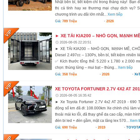
Nhật bền bỉ, tiết kiệm chỉ trong tháng này! Bạn 
thị cá tính hay xe thương mại chạy dịch vụ? S
chương trình ưu đãi lớn nhất...
Xem tiếp
Giá:
789 Triệu
-
2026
► XE TẢI KIA200 – NHỎ GỌN, MẠNH M
2026-08-05 22:20:51
► XE TẢI KIA200 – NHỎ GỌN, MẠNH MẼ, CH
Diesel 2.497cc – 130Ps, bền bỉ, tiết kiệm nhiên li
✅ Kích thước tổng thể: 5.220 x 1.780 x 2.000 
chọn: thùng lửng – mui bạt – thùng...
Xem tiếp
Giá:
358 Triệu
-
2026
-
XeT
XE TOYOTA FORTUNER 2.7V 4X2 AT 2019
2026-08-05 16:35:42
► Xe Toyota Fortuner 2.7V 4x2 AT 2019 - 690 T
động số km đã đi: 108.000km Xe chính chủ làm vă
thoải mái ko lỗi, đã thay ghế da cao cấp, màn hình
đèn bi led + đèn gầm, mặt ca lăng lex 570...
Xem t
Giá:
690 Triệu
-
2019
-
TOYOTA