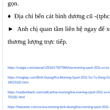
gọn.
♦ Địa chỉ bến cát bình dương cũ -(tph
► Anh chị quan tâm liên hệ ngay để 
thương lượng trực tiếp.
https://vatgia.com/raovat/
12616/17927065/kia-morning-
sport-2011-so-tu-
https://rongbay.com/Binh-
Duong/Kia-Morning-Sport-2011-
So-Tu-Dong-Gia
34523102.html
https://sanbonbanh.com/
sellcar/kia-morning/kia-
morning-sport-2011-so-t
701181.html
https://banotore.com/xe-kia-
morning-binh-duong/kia-
morning-sport-2011-