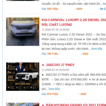
chuyển, lùi đỗ. - Xe nguyên bản, vận hành ổn...
Xe
Giá:
930 Triệu
-
2024
-
Xe 
KIA CARNIVAL LUXURY 2.2D DIESEL 20
RÃI, CHẤT LƯỢNG
2026-07-25 13:36:55
KIA Carnival Luxury 2.2D Diesel 2022 – Xe Gi
Phiên bản: Luxury 2.2D Diesel ♦ Sản xuất: 202
Trắng sang trọng ♦ Biển số: TP. Hồ Chí Minh ♦ O
tai nạn, không ngập nước, vận hành...
Xem tiếp
Giá:
760 Triệu
-
2022
► JAECOO J7 PHEV
2026-07-22 20:54:00
► JAECOO J7 PHEV ♦ Giá niêm yết: 969.000.000
90TR ⇔ Giá chỉ còn: 879.000.000 ♦ Xe đi được 
110KM ✅️ HEV ( xăng lai điện ): 1600KM ♦ Ư
phí...
Xem tiếp
Giá:
879 Triệu
-
2026
► BÁN HYUNDAI GRAND I10 2021 FORM