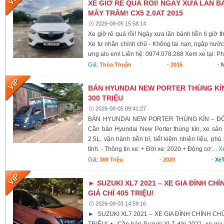
XE GIỜ RẺ QUÁ RỒI! NGÀY XƯA LĂN BÁ
MẤY TRĂM! CX5 2.0AT 2015
2026-08-05 15:58:14
Xe giờ rẻ quá rồi! Ngày xưa lăn bánh tiền ti giờ 
Xe tư nhân chính chủ - Không tai nạn, ngập nước
ưng alo em! Liên hệ: 0974.078.288 Xem xe tại: Ph
Giá:
Thỏa Thuận
-
2015
-
BÁN HYUNDAI NEW PORTER THÙNG KÍN 
300 TRIỆU
2026-08-05 09:41:27
BÁN HYUNDAI NEW PORTER THÙNG KÍN – ĐỜI 
Cần bán Hyundai New Porter thùng kín, xe sả
2.5L, vận hành bền bỉ, tiết kiệm nhiên liệu, ph
tỉnh. - Thông tin xe: + Đời xe: 2020 + Động cơ:...
X
Giá:
300 Triệu
-
2020
-
XeT
► SUZUKI XL7 2021 – XE GIA ĐÌNH CHÍ
GIÁ CHỈ 405 TRIỆU!
2026-08-03 14:59:16
► SUZUKI XL7 2021 – XE GIA ĐÌNH CHÍNH CHỦ,
TRIỆU! ♦ Cần bán Suzuki XL7 đời 2021, xe gia 