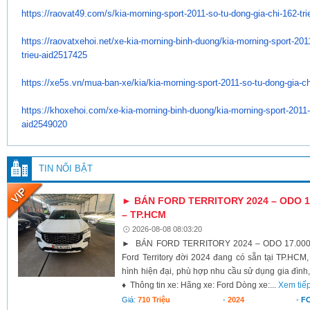
https://raovat49.com/s/kia-
morning-sport-2011-so-tu-dong-
gia-chi-162-tr
https://raovatxehoi.net/xe-
kia-morning-binh-duong/kia-
morning-sport-2011
trieu-
aid2517425
https://xe5s.vn/mua-ban-xe/
kia/kia-morning-sport-2011-so-
tu-dong-gia-ch
https://khoxehoi.com/xe-kia-
morning-binh-duong/kia-
morning-sport-2011-
aid2549020
TIN NỔI BẬT
► BÁN FORD TERRITORY 2024 – ODO 17
– TP.HCM
2026-08-08 08:03:20
► BÁN FORD TERRITORY 2024 – ODO 17.000K
Ford Territory đời 2024 đang có sẵn tại TP.HCM,
hình hiện đại, phù hợp nhu cầu sử dụng gia đình,
♦ Thông tin xe: Hãng xe: Ford Dòng xe:...
Xem tiế
Giá:
710 Triệu
-
2024
-
F