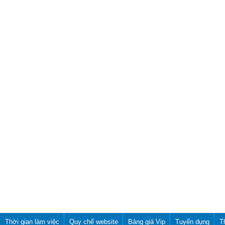
Thời gian làm việc
Quy chế website
Bảng giá Vip
Tuyển dụng
T