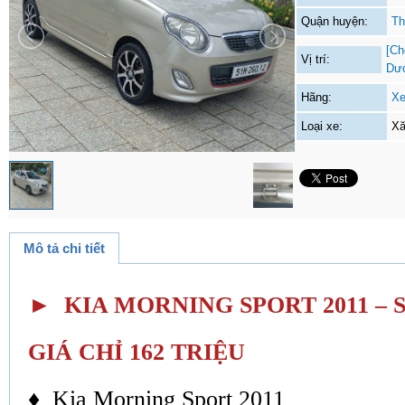
Quận huyện:
Th
[Ch
Vị trí:
Dư
Hãng:
Xe
Loại xe:
Xă
Mô tả chi tiết
► KIA MORNING SPORT 2011 – 
GIÁ CHỈ 162 TRIỆU
♦ Kia Morning Sport 2011