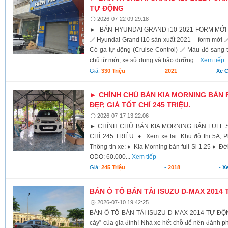
TỰ ĐỘNG
2026-07-22 09:29:18
► BÁN HYUNDAI GRAND i10 2021 FORM MỚI 
✅ Hyundai Grand i10 sản xuất 2021 – form mới 
Có ga tự động (Cruise Control) ✅ Màu đỏ sang
chủ từ mới, xe sử dụng và bảo dưỡng...
Xem tiếp
Giá:
330 Triệu
-
2021
-
Xe 
► CHÍNH CHỦ BÁN KIA MORNING BẢN FU
ĐẸP, GIÁ TỐT CHỈ 245 TRIỆU.
2026-07-17 13:22:06
► CHÍNH CHỦ BÁN KIA MORNING BẢN FULL SI 
CHỈ 245 TRIỆU. ♦ Xem xe tại: Khu đô thị 5A, 
Thông tin xe: ♦ Kia Morning bản full Si 1.25 ♦ Đ
ODO: 60.000...
Xem tiếp
Giá:
245 Triệu
-
2018
-
X
BÁN Ô TÔ BÁN TẢI ISUZU D-MAX 2014 
2026-07-10 19:42:25
BÁN Ô TÔ BÁN TẢI ISUZU D-MAX 2014 TỰ ĐỘNG
cày” của gia đình! Nhà xe hết chỗ để nên đành p