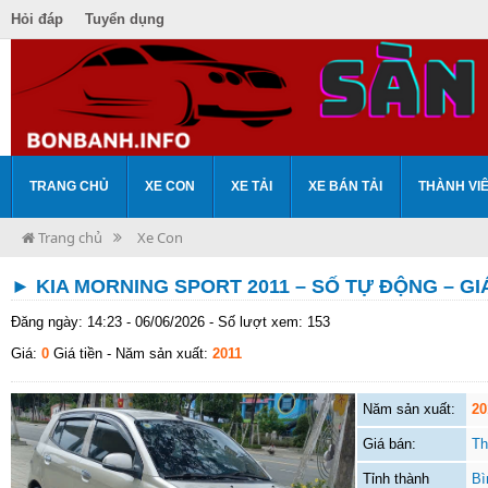
Hỏi đáp
Tuyển dụng
TRANG CHỦ
XE CON
XE TẢI
XE BÁN TẢI
THÀNH VI
Trang chủ
Xe Con
► KIA MORNING SPORT 2011 – SỐ TỰ ĐỘNG – GIÁ
Đăng ngày: 14:23 - 06/06/2026 - Số lượt xem: 153
Giá:
0
Giá tiền
- Năm sản xuất:
2011
Năm sản xuất:
20
Giá bán:
Th
Tỉnh thành
Bì