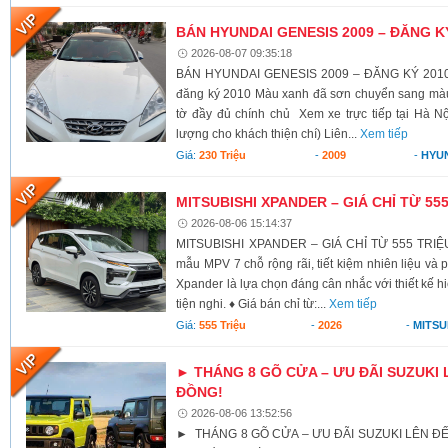
BÁN HYUNDAI GENESIS 2009 – ĐĂNG K
2026-08-07 09:35:18
BÁN HYUNDAI GENESIS 2009 – ĐĂNG KÝ 2010 X
đăng ký 2010 Màu xanh đã sơn chuyển sang màu 
tờ đầy đủ chính chủ Xem xe trực tiếp tại Hà Nộ
lượng cho khách thiện chí) Liên...
Xem tiếp
Giá:
230 Triệu
-
2009
-
HYU
MITSUBISHI XPANDER – GIÁ CHỈ TỪ 55
2026-08-06 15:14:37
MITSUBISHI XPANDER – GIÁ CHỈ TỪ 555 TRIỆU
mẫu MPV 7 chỗ rộng rãi, tiết kiệm nhiên liệu và 
Xpander là lựa chọn đáng cân nhắc với thiết kế h
tiện nghi. ♦ Giá bán chỉ từ:...
Xem tiếp
Giá:
555 Triệu
-
2026
-
MITSU
► THÁNG 8 GÕ CỬA – ƯU ĐÃI SUZUKI 
ĐỒNG!
2026-08-06 13:52:56
► THÁNG 8 GÕ CỬA – ƯU ĐÃI SUZUKI LÊN ĐẾ