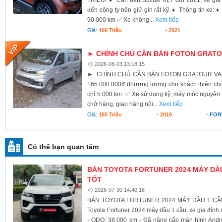
đến công ty nên giữ gìn rất kỹ. ♦ Thông tin xe:
90.000 km ✅ Xe không...
Xem tiếp
Giá:
405 Triệu
-
2021
► CHÍNH CHỦ CẦN BÁN FOTON GRATOU
2026-08-03 13:18:15
► CHÍNH CHỦ CẦN BÁN FOTON GRATOUR VAN 2
165.000.000đ (thương lượng cho khách thiện c
chỉ 5.000 km ✅ Xe sử dụng kỹ, máy móc nguyên
chở hàng, giao hàng nội...
Xem tiếp
Giá:
165 Triệu
-
2019
-
FOR
Có thể bạn quan tâm
BÁN TOYOTA FORTUNER 2024 MÁY DẦU 
TỐT
2026-07-30 14:40:16
BÁN TOYOTA FORTUNER 2024 MÁY DẦU 1 CẦU 
Toyota Fortuner 2024 máy dầu 1 cầu, xe gia đình 
- ODO: 38.000 km - Đã nâng cấp màn hình Androi