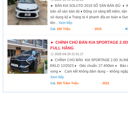
► BÁN KIA SOLUTO 2019 SỐ SÀN BẢN ĐỦ ♦ Kia 
bản số sàn bản đủ ♦ Động cơ xăng tiết kiệm, vận 
sử dụng kỹ ♦ Trang bị 4 phanh đĩa an toàn ♦ Gươ
lên...
Xem tiếp
Giá:
250 Triệu
-
2019
-
K
► CHÍNH CHỦ BÁN KIA SPORTAGE 2.0D 
FULL HÃNG
2026-04-29 21:51:17
► CHÍNH CHỦ BÁN KIA SPORTAGE 2.0D XLIN
ĐKLD 12/2023 ♦ Odo chuẩn: 27.400km ♦ Bảo d
xong ♦ Cam kết không đâm đụng – không ngập n
Xem tiếp
Giá:
850 Trăm Triệu
-
2022