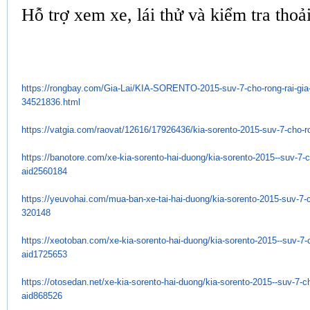
Hỗ trợ xem xe, lái thử và kiểm tra thoả
https://rongbay.com/Gia-Lai/
KIA-SORENTO-2015-suv-7-cho-
rong-rai-gia
34521836.html
https://vatgia.com/raovat/
12616/17926436/kia-sorento-
2015-suv-7-cho-ro
https://banotore.com/xe-kia-
sorento-hai-duong/kia-sorento-
2015--suv-7-c
aid2560184
https://yeuvohai.com/mua-ban-
xe-tai-hai-duong/kia-sorento-
2015-suv-7-c
320148
https://xeotoban.com/xe-kia-
sorento-hai-duong/kia-sorento-
2015--suv-7-c
aid1725653
https://otosedan.net/xe-kia-
sorento-hai-duong/kia-sorento-
2015--suv-7-ch
aid868526