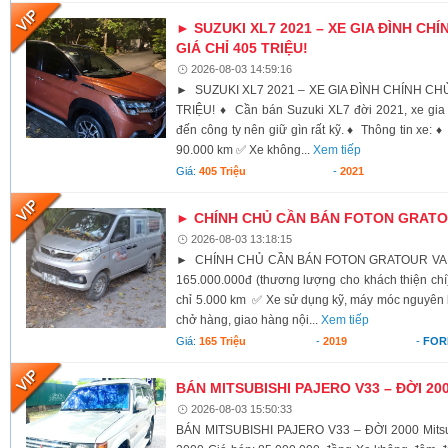
► SUZUKI XL7 2021 – XE GIA ĐÌNH CHÍ
GIÁ CHỈ 405 TRIỆU!
2026-08-03 14:59:16
► SUZUKI XL7 2021 – XE GIA ĐÌNH CHÍNH CHỦ,
TRIỆU! ♦ Cần bán Suzuki XL7 đời 2021, xe gia 
đến công ty nên giữ gìn rất kỹ. ♦ Thông tin xe:
90.000 km ✅ Xe không...
Xem tiếp
Giá:
405 Triệu
-
2021
► CHÍNH CHỦ CẦN BÁN FOTON GRATOU
2026-08-03 13:18:15
► CHÍNH CHỦ CẦN BÁN FOTON GRATOUR VAN 2
165.000.000đ (thương lượng cho khách thiện c
chỉ 5.000 km ✅ Xe sử dụng kỹ, máy móc nguyên
chở hàng, giao hàng nội...
Xem tiếp
Giá:
165 Triệu
-
2019
-
FOR
BÁN MITSUBISHI PAJERO V33 – ĐỜI 20
2026-08-03 15:50:33
BÁN MITSUBISHI PAJERO V33 – ĐỜI 2000 Mitsub