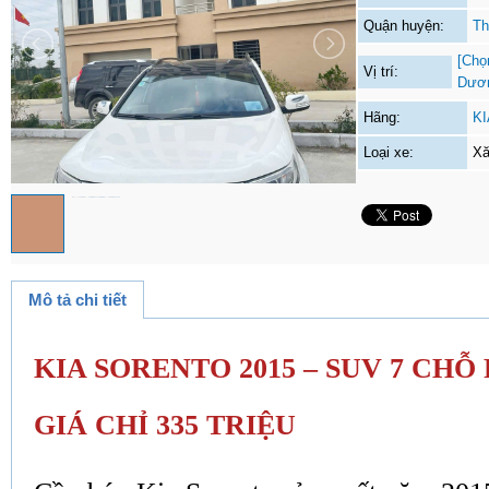
Quận huyện:
Th
[Chọ
Vị trí:
Dươ
Hãng:
KI
Loại xe:
Xă
Mô tả chi tiết
KIA SORENTO 2015 – SUV 7 CHỖ
GIÁ CHỈ 335 TRIỆU