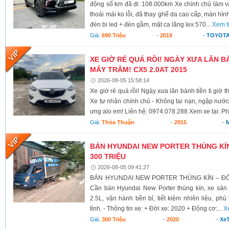
động số km đã đi: 108.000km Xe chính chủ làm vă
thoải mái ko lỗi, đã thay ghế da cao cấp, màn hình
đèn bi led + đèn gầm, mặt ca lăng lex 570...
Xem t
Giá:
690 Triệu
-
2019
-
TOYOTA
XE GIỜ RẺ QUÁ RỒI! NGÀY XƯA LĂN BÁ
MẤY TRĂM! CX5 2.0AT 2015
2026-08-05 15:58:14
Xe giờ rẻ quá rồi! Ngày xưa lăn bánh tiền ti giờ 
Xe tư nhân chính chủ - Không tai nạn, ngập nước
ưng alo em! Liên hệ: 0974.078.288 Xem xe tại: Ph
Giá:
Thỏa Thuận
-
2015
-
BÁN HYUNDAI NEW PORTER THÙNG KÍN 
300 TRIỆU
2026-08-05 09:41:27
BÁN HYUNDAI NEW PORTER THÙNG KÍN – ĐỜI 
Cần bán Hyundai New Porter thùng kín, xe sả
2.5L, vận hành bền bỉ, tiết kiệm nhiên liệu, ph
tỉnh. - Thông tin xe: + Đời xe: 2020 + Động cơ:...
X
Giá:
300 Triệu
-
2020
-
XeT