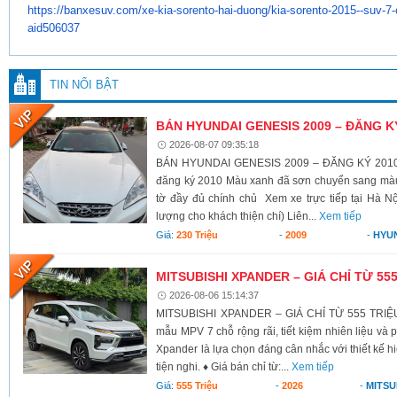
https://banxesuv.com/xe-kia-
sorento-hai-duong/kia-sorento-
2015--suv-7-c
aid506037
TIN NỔI BẬT
BÁN HYUNDAI GENESIS 2009 – ĐĂNG K
2026-08-07 09:35:18
BÁN HYUNDAI GENESIS 2009 – ĐĂNG KÝ 2010 X
đăng ký 2010 Màu xanh đã sơn chuyển sang màu 
tờ đầy đủ chính chủ Xem xe trực tiếp tại Hà Nộ
lượng cho khách thiện chí) Liên...
Xem tiếp
Giá:
230 Triệu
-
2009
-
HYU
MITSUBISHI XPANDER – GIÁ CHỈ TỪ 55
2026-08-06 15:14:37
MITSUBISHI XPANDER – GIÁ CHỈ TỪ 555 TRIỆU
mẫu MPV 7 chỗ rộng rãi, tiết kiệm nhiên liệu và 
Xpander là lựa chọn đáng cân nhắc với thiết kế h
tiện nghi. ♦ Giá bán chỉ từ:...
Xem tiếp
Giá:
555 Triệu
-
2026
-
MITSU