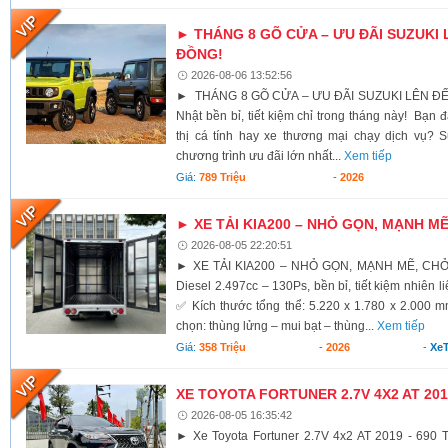
► THÁNG 8 GÕ CỬA – ƯU ĐÃI SUZUKI 
ĐỒNG!
2026-08-06 13:52:56
► THÁNG 8 GÕ CỬA – ƯU ĐÃI SUZUKI LÊN ĐẾ
Nhật bền bỉ, tiết kiệm chỉ trong tháng này! Bạn 
thị cá tính hay xe thương mại chạy dịch vụ? S
chương trình ưu đãi lớn nhất...
Xem tiếp
Giá:
789 Triệu
-
2026
► XE TẢI KIA200 – NHỎ GỌN, MẠNH M
2026-08-05 22:20:51
► XE TẢI KIA200 – NHỎ GỌN, MẠNH MẼ, CH
Diesel 2.497cc – 130Ps, bền bỉ, tiết kiệm nhiên li
✅ Kích thước tổng thể: 5.220 x 1.780 x 2.000 
chọn: thùng lửng – mui bạt – thùng...
Xem tiếp
Giá:
358 Triệu
-
2026
-
XeT
XE TOYOTA FORTUNER 2.7V 4X2 AT 2019
2026-08-05 16:35:42
► Xe Toyota Fortuner 2.7V 4x2 AT 2019 - 690 T