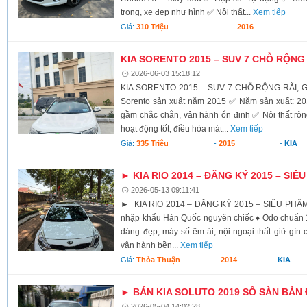
trọng, xe đẹp như hình ✅ Nội thất...
Xem tiếp
Giá:
310 Triệu
-
2016
KIA SORENTO 2015 – SUV 7 CHỖ RỘNG R
2026-06-03 15:18:12
KIA SORENTO 2015 – SUV 7 CHỖ RỘNG RÃI, GI
Sorento sản xuất năm 2015 ✅ Năm sản xuất: 
gầm chắc chắn, vận hành ổn định ✅ Nội thất rộng
hoạt động tốt, điều hòa mát...
Xem tiếp
Giá:
335 Triệu
-
2015
-
KIA
► KIA RIO 2014 – ĐĂNG KÝ 2015 – SIÊ
2026-05-13 09:11:41
► KIA RIO 2014 – ĐĂNG KÝ 2015 – SIÊU PHẨM 
nhập khẩu Hàn Quốc nguyên chiếc ♦ Odo chuẩn 1
dáng đẹp, máy số êm ái, nội ngoại thất giữ gìn c
vận hành bền...
Xem tiếp
Giá:
Thỏa Thuận
-
2014
-
KIA
► BÁN KIA SOLUTO 2019 SỐ SÀN BẢN
2026-05-04 14:02:28