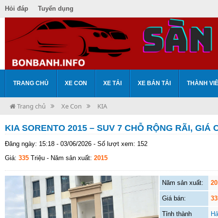
Hỏi đáp
Tuyển dụng
TRANG CHỦ
XE CON
XE TẢI
XE BÁN TẢI
THÀNH VI
Trang chủ
Xe Con
KIA
KIA SORENTO 2015 – SUV 7 CHỖ RỘNG RÃI, GIÁ C
Đăng ngày: 15:18 - 03/06/2026 - Số lượt xem: 152
Giá:
335
Triệu
- Năm sản xuất:
2015
Năm sản xuất:
20
Giá bán:
33
Tỉnh thành
Hả