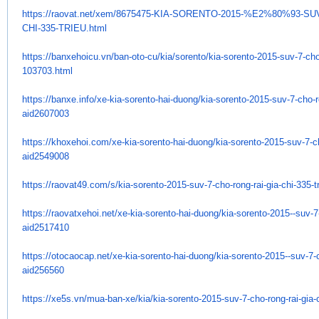
https://raovat.net/xem/
8675475-KIA-SORENTO-2015-%E2%
80%93-SUV
CHI-335-TRIEU.html
https://banxehoicu.vn/ban-oto-
cu/kia/sorento/kia-sorento-
2015-suv-7-cho-
103703.html
https://banxe.info/xe-kia-
sorento-hai-duong/kia-sorento-
2015-suv-7-cho-ro
aid2607003
https://khoxehoi.com/xe-kia-
sorento-hai-duong/kia-sorento-
2015-suv-7-ch
aid2549008
https://raovat49.com/s/kia-
sorento-2015-suv-7-cho-rong-
rai-gia-chi-335-
https://raovatxehoi.net/xe-
kia-sorento-hai-duong/kia-
sorento-2015--suv-7
aid2517410
https://otocaocap.net/xe-kia-
sorento-hai-duong/kia-sorento-
2015--suv-7-c
aid256560
https://xe5s.vn/mua-ban-xe/
kia/kia-sorento-2015-suv-7-
cho-rong-rai-gia-