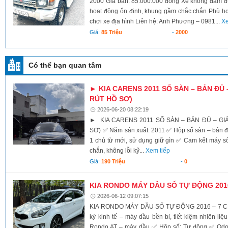
2000 Giá bán: 85.000.000 đồng Xe không đâm 
hoạt động ổn định, khung gầm chắc chắn Phù hợp 
chơi xe địa hình Liên hệ: Anh Phương – 0981...
Xe
Giá:
85 Triệu
-
2000
Có thể bạn quan tâm
► KIA CARENS 2011 SỐ SÀN – BẢN ĐỦ –
RÚT HỒ SƠ)
2026-06-20 08:22:19
► KIA CARENS 2011 SỐ SÀN – BẢN ĐỦ – GIÁ
SƠ) ✅ Năm sản xuất: 2011 ✅ Hộp số sàn – bản đủ,
1 chủ từ mới, sử dụng giữ gìn ✅ Cam kết máy số
chắn, không lỗi kỹ...
Xem tiếp
Giá:
190 Triệu
-
0
KIA RONDO MÁY DẦU SỐ TỰ ĐỘNG 201
2026-06-12 09:07:15
KIA RONDO MÁY DẦU SỐ TỰ ĐỘNG 2016 – 7 CHỖ
kỳ kinh tế – máy dầu bền bỉ, tiết kiệm nhiên li
Rondo AT – máy dầu ✅ Hộp số: Tự động ✅ Odo