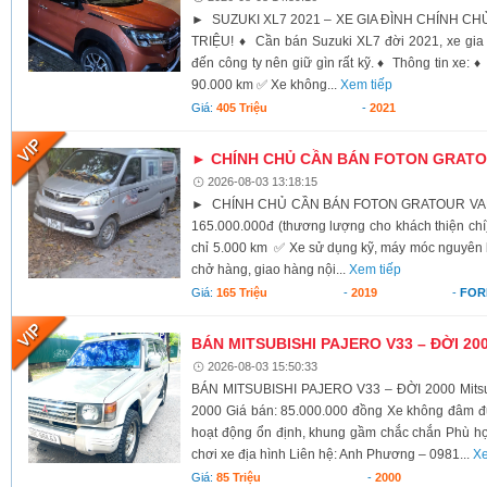
► SUZUKI XL7 2021 – XE GIA ĐÌNH CHÍNH CHỦ,
TRIỆU! ♦ Cần bán Suzuki XL7 đời 2021, xe gia 
đến công ty nên giữ gìn rất kỹ. ♦ Thông tin xe:
90.000 km ✅ Xe không...
Xem tiếp
Giá:
405 Triệu
-
2021
► CHÍNH CHỦ CẦN BÁN FOTON GRATOU
2026-08-03 13:18:15
► CHÍNH CHỦ CẦN BÁN FOTON GRATOUR VAN 2
165.000.000đ (thương lượng cho khách thiện c
chỉ 5.000 km ✅ Xe sử dụng kỹ, máy móc nguyên
chở hàng, giao hàng nội...
Xem tiếp
Giá:
165 Triệu
-
2019
-
FOR
BÁN MITSUBISHI PAJERO V33 – ĐỜI 20
2026-08-03 15:50:33
BÁN MITSUBISHI PAJERO V33 – ĐỜI 2000 Mitsub
2000 Giá bán: 85.000.000 đồng Xe không đâm 
hoạt động ổn định, khung gầm chắc chắn Phù hợp 
chơi xe địa hình Liên hệ: Anh Phương – 0981...
Xe
Giá:
85 Triệu
-
2000