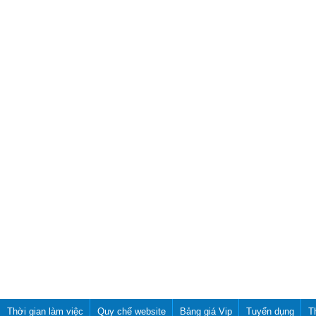
Thời gian làm việc
Quy chế website
Bảng giá Vip
Tuyển dụng
T