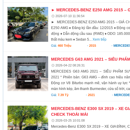
► MERCEDES-BENZ E250 AMG 2015 – GI
2026-07-10 11:36:54
► MERCEDES-BENZ E250 AMG 2015 – GIÁ CHỈ
E250 AMG ♦ Đăng ký lần đầu: 12/2015 ♦ Động cơ
động ♦ Dẫn động cầu sau (RWD) ♦ ODO: 185.000 
thất màu kem ♦ Sedan 5...
Xem tiếp
Giá:
460 Triệu
-
2015
-
MERCEDES
MERCEDES G63 AMG 2021 – SIÊU PHẨ
2026-04-22 08:26:31
MERCEDES G63 AMG 2021 – SIÊU PHẨM SUV 
2021 * Phiên bản: G63 AMG – đỉnh cao hiệu năn
Động cơ V8 Biturbo mạnh mẽ, vận hành uy lực * N
màn hình kép, âm thanh Burmester, cửa sổ trời, c
Giá:
7.39 Tỷ
-
2021
-
MERCEDE
MERCEDES-BENZ E300 SX 2019 – XE GI
CHECK THOẢI MÁI
2026-03-25 10:01:08
Mercedes-Benz E300 SX 2019 – XE GIA ĐÌNH,