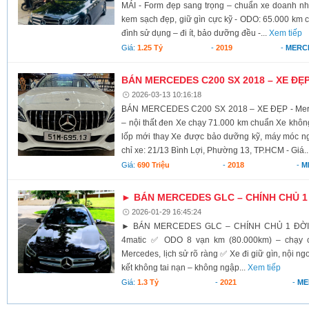
MÁI - Form đẹp sang trọng – chuẩn xe doanh nhâ
kem sạch đẹp, giữ gìn cực kỹ - ODO: 65.000 km ch
đình sử dụng – đi ít, bảo dưỡng đều -...
Xem tiếp
Giá:
1.25 Tỷ
-
2019
-
MERC
BÁN MERCEDES C200 SX 2018 – XE ĐẸ
2026-03-13 10:16:18
BÁN MERCEDES C200 SX 2018 – XE ĐẸP - Merc
– nội thất đen Xe chạy 71.000 km chuẩn Xe khô
lốp mới thay Xe được bảo dưỡng kỹ, máy móc ng
chỉ xe: 21/13 Bình Lợi, Phường 13, TP.HCM - Giá..
Giá:
690 Triệu
-
2018
-
M
► BÁN MERCEDES GLC – CHÍNH CHỦ 1
2026-01-29 16:45:24
► BÁN MERCEDES GLC – CHÍNH CHỦ 1 ĐỜI ✅
4matic ✅ ODO 8 vạn km (80.000km) – chạy 
Mercedes, lịch sử rõ ràng ✅ Xe đi giữ gìn, nội n
kết không tai nạn – không ngập...
Xem tiếp
Giá:
1.3 Tỷ
-
2021
-
ME