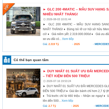
► GLC 200 4MATIC – MẪU SUV HẠNG
NHIỀU NHẤT THÁNG!
2026-08-03 10:01:44
► GLC 200 4MATIC – MẪU SUV HẠNG SAN
NHẤT THÁNG! ♦ Đừng bỏ lỡ cơ hội sở hữu Merce
có! ♦ Giá niêm yết: 2.319.000.000đ ♦ Giá ưu đãi 
xe ưu đãi có...
Xem tiếp
Giá:
2.319 Tỷ
-
2025
-
MERCEDES
Có thể bạn quan tâm
► DUY NHẤT 01 SUẤT ƯU ĐÃI MERCEDE
– TIẾT KIỆM ĐẾN 500 TRIỆU!
2026-07-16 19:53:24
► DUY NHẤT 01 SUẤT ƯU ĐÃI MERCEDES GLC 
ĐẾN 500 TRIỆU! ♦ Giá lăn bánh chỉ hơn 2,7 tỷ (th
♦ Trả trước chỉ từ 460 triệu – Nhận xe ngay! ♦
lên đến 500...
Xem tiếp
Giá:
2.7 Tỷ
-
2025
-
MERCEDE