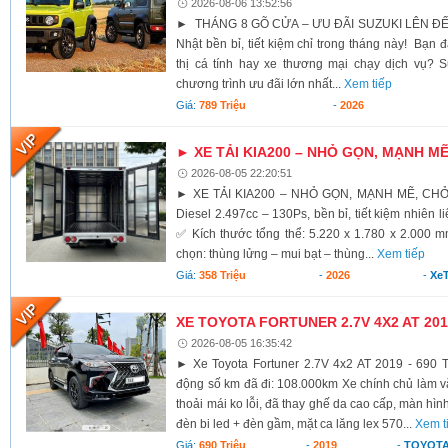
2026-08-06 13:52:56
► THÁNG 8 GÕ CỬA – ƯU ĐÃI SUZUKI LÊN ĐẾ
Nhật bền bỉ, tiết kiệm chỉ trong tháng này! Bạn 
thị cá tính hay xe thương mại chạy dịch vụ? S
chương trình ưu đãi lớn nhất...
Xem tiếp
Giá:
789 Triệu
-
2026
► XE TẢI KIA200 – NHỎ GỌN, MẠNH M
2026-08-05 22:20:51
► XE TẢI KIA200 – NHỎ GỌN, MẠNH MẼ, CH
Diesel 2.497cc – 130Ps, bền bỉ, tiết kiệm nhiên li
✅ Kích thước tổng thể: 5.220 x 1.780 x 2.000 
chọn: thùng lửng – mui bạt – thùng...
Xem tiếp
Giá:
358 Triệu
-
2026
-
XeT
XE TOYOTA FORTUNER 2.7V 4X2 AT 2019
2026-08-05 16:35:42
► Xe Toyota Fortuner 2.7V 4x2 AT 2019 - 690 T
động số km đã đi: 108.000km Xe chính chủ làm vă
thoải mái ko lỗi, đã thay ghế da cao cấp, màn hình
đèn bi led + đèn gầm, mặt ca lăng lex 570...
Xem t
Giá:
690 Triệu
-
2019
-
TOYOTA