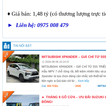
♦ Giá bán: 1,48 tỷ (có thương lượng trực ti
► Liên hệ: 0975 008 479
TIN NỔI BẬT
MITSUBISHI XPANDER – GIÁ CHỈ TỪ 55
2026-08-06 15:14:37
MITSUBISHI XPANDER – GIÁ CHỈ TỪ 555 TRIỆU
mẫu MPV 7 chỗ rộng rãi, tiết kiệm nhiên liệu và 
Xpander là lựa chọn đáng cân nhắc với thiết kế h
tiện nghi. ♦ Giá bán chỉ từ:...
Xem tiếp
Giá:
555 Triệu
-
2026
-
MITSU
► THÁNG 8 GÕ CỬA – ƯU ĐÃI SUZUKI 
ĐỒNG!