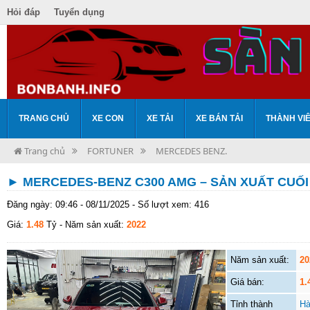
Hỏi đáp
Tuyển dụng
TRANG CHỦ
XE CON
XE TẢI
XE BÁN TẢI
THÀNH VI
Trang chủ
FORTUNER
MERCEDES BENZ.
► MERCEDES-BENZ C300 AMG – SẢN XUẤT CUỐI 
Đăng ngày: 09:46 - 08/11/2025 - Số lượt xem: 416
Giá:
1.48
Tỷ
- Năm sản xuất:
2022
Năm sản xuất:
20
Giá bán:
1.
Tỉnh thành
Hà