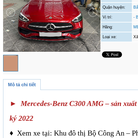
Quận huyện:
Bắ
Vị trí:
- 
Hãng:
M
Loại xe:
Xă
Mô tả chi tiết
► Mercedes-Benz C300 AMG – sản xuất 
ký 2022
♦ Xem xe tại: Khu đô thị Bộ Công An – 