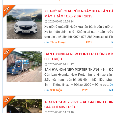
XE GIỜ RẺ QUÁ RỒI! NGÀY XƯA LĂN BÁ
MẤY TRĂM! CX5 2.0AT 2015
2026-08-05 15:58:14
Xe giờ rẻ quá rồi! Ngày xưa lăn bánh tiền ti giờ 
Xe tư nhân chính chủ - Không tai nạn, ngập nước
ưng alo em! Liên hệ: 0974.078.288 Xem xe tại: Ph
Giá:
Thỏa Thuận
-
2015
-
BÁN HYUNDAI NEW PORTER THÙNG KÍN 
300 TRIỆU
2026-08-05 09:41:27
BÁN HYUNDAI NEW PORTER THÙNG KÍN – ĐỜI 
Cần bán Hyundai New Porter thùng kín, xe sả
2.5L, vận hành bền bỉ, tiết kiệm nhiên liệu, ph
tỉnh. - Thông tin xe: + Đời xe: 2020 + Động cơ:...
X
Giá:
300 Triệu
-
2020
-
XeT
► SUZUKI XL7 2021 – XE GIA ĐÌNH CHÍ
GIÁ CHỈ 405 TRIỆU!
2026-08-03 14:59:16