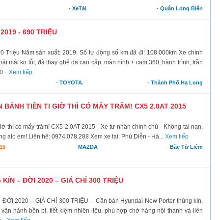
-
XeTải
-
Quận Long Biên
2019 - 690 TRIỆU
90 Triệu Năm sản xuất: 2019, Số tự động số km đã đi: 108.000km Xe chính
oải mái ko lỗi, đã thay ghế da cao cấp, màn hình + cam 360, hành trình, trần
0...
Xem tiếp
-
TOYOTA.
-
Thành Phố Hạ Long
 BÁNH TIỀN TI GIỜ THÌ CÓ MẤY TRĂM! CX5 2.0AT 2015
 giờ thì có mấy trăm! CX5 2.0AT 2015 - Xe tư nhân chính chủ - Không tai nạn,
g alo em! Liên hệ: 0974.078.288 Xem xe tại: Phú Diễn - Hà...
Xem tiếp
15
-
MAZDA
-
Bắc Từ Liêm
N – ĐỜI 2020 – GIÁ CHỈ 300 TRIỆU
 2020 – GIÁ CHỈ 300 TRIỆU - Cần bán Hyundai New Porter thùng kín,
ận hành bền bỉ, tiết kiệm nhiên liệu, phù hợp chở hàng nội thành và liên