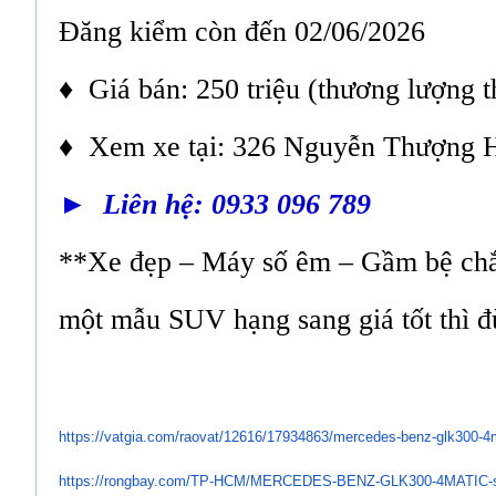
Đăng kiểm còn đến 02/06/2026
♦ Giá bán: 250 triệu (thương lượng t
♦ Xem xe tại: 326 Nguyễn Thượng 
► Liên hệ: 0933 096 789
**Xe đẹp – Máy số êm – Gầm bệ chắ
một mẫu SUV hạng sang giá tốt thì đ
https://vatgia.com/raovat/
12616/17934863/mercedes-benz-
glk300-4
https://rongbay.com/TP-HCM/
MERCEDES-BENZ-GLK300-4MATIC-