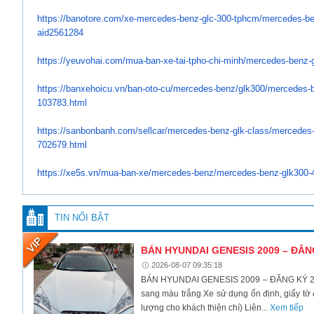
https://banotore.com/xe-
mercedes-benz-glc-300-tphcm/
mercedes-be
aid2561284
https://yeuvohai.com/mua-ban-
xe-tai-tpho-chi-minh/mercedes-
benz-
https://banxehoicu.vn/ban-oto-
cu/mercedes-benz/glk300/
mercedes-b
103783.html
https://sanbonbanh.com/
sellcar/mercedes-benz-glk-
class/mercedes-
702679.html
https://xe5s.vn/mua-ban-xe/
mercedes-benz/mercedes-benz-
glk300-
TIN NỔI BẬT
BÁN HYUNDAI GENESIS 2009 – ĐĂN
2026-08-07 09:35:18
BÁN HYUNDAI GENESIS 2009 – ĐĂNG KÝ 201
sang màu trắng Xe sử dụng ổn định, giấy tờ 
lượng cho khách thiện chí) Liên...
Xem tiếp