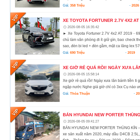
Giá:
358 Triệu
-
2026
XE TOYOTA FORTUNER 2.7V 4X2 AT 
2026-08-05 16:35:42
► Xe Toyota Fortuner 2.7V 4x2 AT 2019 - 6
chủ làm văn phòng đi ít giữ gìn, bao check th
sao, đèn bi led + đèn gầm, mặt ca lăng lex 57
Giá:
690 Triệu
-
2019
XE GIỜ RẺ QUÁ RỒI! NGÀY XƯA LĂN
2026-08-05 15:58:14
Xe giờ rẻ quá rồi! Ngày xưa lăn bánh tiền ti
ngập nước Nghe giá giờ chỉ có 3xx Cụ nào ưn
Giá:
Thỏa Thuận
-
20
BÁN HYUNDAI NEW PORTER THÙNG KÍ
2026-08-05 09:41:27
BÁN HYUNDAI NEW PORTER THÙNG KÍN – ĐỜI
xe sản xuất năm 2020, máy dầu D4CB 2.5L, v