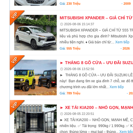
Giá:
230 Triệu
-
2009
MITSUBISHI XPANDER – GIÁ CHỈ TỪ
2026-08-06 15:14:37
MITSUBISHI XPANDER – GIÁ CHỈ TỪ 555 TRIỆ
liệu và phù hợp cho gia đình? Mitsubishi Xp
nhiều tiện nghi. ♦ Giá bán chỉ từ:...
Xem tiếp
Giá:
555 Triệu
-
2026
► THÁNG 8 GÕ CỬA – ƯU ĐÃI SUZU
2026-08-06 13:52:56
► THÁNG 8 GÕ CỬA – ƯU ĐÃI SUZUKI LÊN ĐẾ
này! Bạn đang tìm xe gia đình 7 chỗ, xe đô t
chương trình ưu đãi lớn nhất...
Xem tiếp
Giá:
789 Triệu
-
20
► XE TẢI KIA200 – NHỎ GỌN, MẠN
2026-08-05 22:20:51
► XE TẢI KIA200 – NHỎ GỌN, MẠNH MẼ, CHỞ
nhiên liệu. ✅ Tải trọng: 990kg / 1.990kg. ✅ 
chọn: thùng lửng – mui bạt – thùng...
Xem tiế