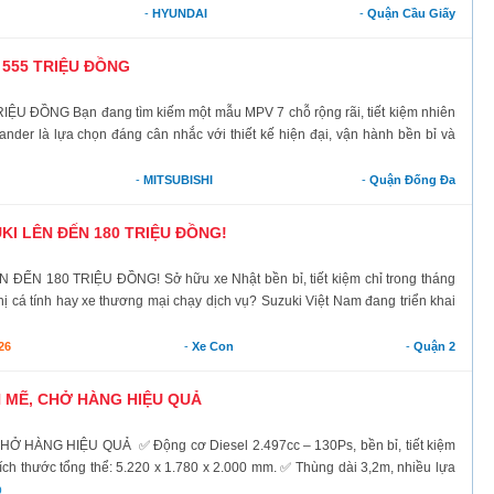
-
HYUNDAI
-
Quận Cầu Giấy
 555 TRIỆU ĐỒNG
U ĐỒNG Bạn đang tìm kiếm một mẫu MPV 7 chỗ rộng rãi, tiết kiệm nhiên
ander là lựa chọn đáng cân nhắc với thiết kế hiện đại, vận hành bền bỉ và
-
MITSUBISHI
-
Quận Đống Đa
KI LÊN ĐẾN 180 TRIỆU ĐỒNG!
N 180 TRIỆU ĐỒNG! Sở hữu xe Nhật bền bỉ, tiết kiệm chỉ trong tháng
hị cá tính hay xe thương mại chạy dịch vụ? Suzuki Việt Nam đang triển khai
26
-
Xe Con
-
Quận 2
H MẼ, CHỞ HÀNG HIỆU QUẢ
 HÀNG HIỆU QUẢ ✅ Động cơ Diesel 2.497cc – 130Ps, bền bỉ, tiết kiệm
Kích thước tổng thể: 5.220 x 1.780 x 2.000 mm. ✅ Thùng dài 3,2m, nhiều lựa
p