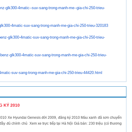
nz-glk300-4matic--
suv-sang-trong-manh-me--gia-
chi-250-trieu-
glk300-4matic-suv-sang-
trong-manh-me-gia-chi-250-
trieu-320183
enz-glk300-4matic-
suv-sang-trong-manh-me-gia-
chi-250-trieu-
benz-glk300-
4matic-suv-sang-trong-manh-me-
gia-chi-250-trieu-
4matic-suv-sang-trong-
manh-me-gia-chi-250-trieu-
44420.html
G KÝ 2010
0 Xe Hyundai Genesis đời 2009, đăng ký 2010 Màu xanh đã sơn chuyển
đầy đủ chính chủ Xem xe trực tiếp tại Hà Nội Giá bán: 230 triệu (có thương