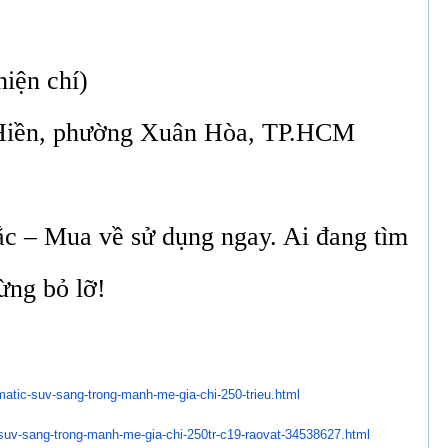
hiện chí)
Hiền, phường Xuân Hòa, TP.HCM
c – Mua về sử dụng ngay. Ai đang tìm
ừng bỏ lỡ!
matic-suv-sang-trong-
manh-me-gia-chi-250-trieu.html
suv-sang-trong-manh-me-gia-
chi-250tr-c19-raovat-34538627.
html