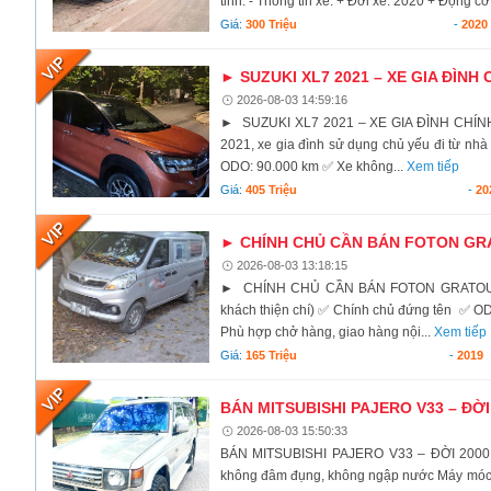
tỉnh. - Thông tin xe: + Đời xe: 2020 + Động cơ:
Giá:
300 Triệu
-
2020
► SUZUKI XL7 2021 – XE GIA ĐÌNH 
2026-08-03 14:59:16
► SUZUKI XL7 2021 – XE GIA ĐÌNH CHÍNH 
2021, xe gia đình sử dụng chủ yếu đi từ nhà
ODO: 90.000 km ✅ Xe không...
Xem tiếp
Giá:
405 Triệu
-
20
► CHÍNH CHỦ CẦN BÁN FOTON GRA
2026-08-03 13:18:15
► CHÍNH CHỦ CẦN BÁN FOTON GRATOUR V
khách thiện chí) ✅ Chính chủ đứng tên ✅ O
Phù hợp chở hàng, giao hàng nội...
Xem tiếp
Giá:
165 Triệu
-
2019
BÁN MITSUBISHI PAJERO V33 – ĐỜI
2026-08-03 15:50:33
BÁN MITSUBISHI PAJERO V33 – ĐỜI 2000 Mi
không đâm đụng, không ngập nước Máy móc ho