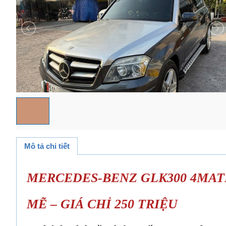
Mô tả chi tiết
MERCEDES-BENZ GLK300 4MAT
MẼ – GIÁ CHỈ 250 TRIỆU