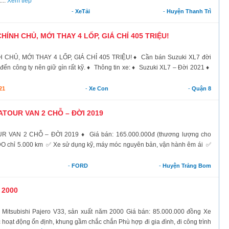
...
Xem tiếp
-
XeTải
-
Huyện Thanh Trì
CHÍNH CHỦ, MỚI THAY 4 LỐP, GIÁ CHỈ 405 TRIỆU!
CHỦ, MỚI THAY 4 LỐP, GIÁ CHỈ 405 TRIỆU! ♦ Cần bán Suzuki XL7 đời
 đến công ty nên giữ gìn rất kỹ. ♦ Thông tin xe: ♦ Suzuki XL7 – Đời 2021 ♦
21
-
Xe Con
-
Quận 8
TOUR VAN 2 CHỖ – ĐỜI 2019
AN 2 CHỖ – ĐỜI 2019 ♦ Giá bán: 165.000.000đ (thương lượng cho
DO chỉ 5.000 km ✅ Xe sử dụng kỹ, máy móc nguyên bản, vận hành êm ái ✅
-
FORD
-
Huyện Trảng Bom
 2000
tsubishi Pajero V33, sản xuất năm 2000 Giá bán: 85.000.000 đồng Xe
ạt động ổn định, khung gầm chắc chắn Phù hợp đi gia đình, đi công trình