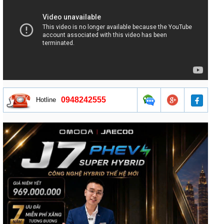
0948242555
Hotline