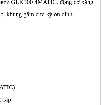
-Benz GLK300 4MATIC, động cơ xăng
c, khung gầm cực kỳ ổn định.
MATIC)
g cáp