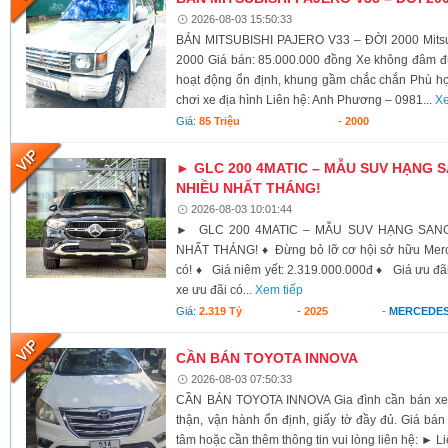
2026-08-03 15:50:33
BÁN MITSUBISHI PAJERO V33 – ĐỜI 2000 Mitsub
2000 Giá bán: 85.000.000 đồng Xe không đâm 
hoạt động ổn định, khung gầm chắc chắn Phù hợp 
chơi xe địa hình Liên hệ: Anh Phương – 0981...
Xe
Giá:
85 Triệu
-
2000
► GLC 200 4MATIC – MẪU SUV HẠNG
NHIỀU NHẤT THÁNG!
2026-08-03 10:01:44
► GLC 200 4MATIC – MẪU SUV HẠNG SAN
NHẤT THÁNG! ♦ Đừng bỏ lỡ cơ hội sở hữu Merce
có! ♦ Giá niêm yết: 2.319.000.000đ ♦ Giá ưu đãi 
xe ưu đãi có...
Xem tiếp
Giá:
2.319 Tỷ
-
2025
-
MERCEDES
CẦN BÁN TOYOTA INNOVA
2026-08-03 07:50:33
CẦN BÁN TOYOTA INNOVA Gia đình cần bán xe 
thận, vận hành ổn định, giấy tờ đầy đủ. Giá bán 
tâm hoặc cần thêm thông tin vui lòng liên hệ: ► Li