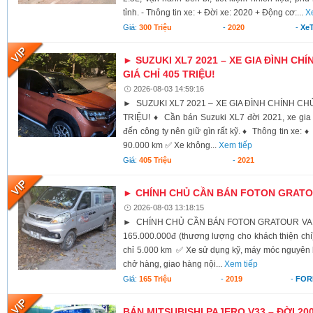
tỉnh. - Thông tin xe: + Đời xe: 2020 + Động cơ:...
X
Giá:
300 Triệu
-
2020
-
XeT
► SUZUKI XL7 2021 – XE GIA ĐÌNH CHÍ
GIÁ CHỈ 405 TRIỆU!
2026-08-03 14:59:16
► SUZUKI XL7 2021 – XE GIA ĐÌNH CHÍNH CHỦ,
TRIỆU! ♦ Cần bán Suzuki XL7 đời 2021, xe gia 
đến công ty nên giữ gìn rất kỹ. ♦ Thông tin xe:
90.000 km ✅ Xe không...
Xem tiếp
Giá:
405 Triệu
-
2021
► CHÍNH CHỦ CẦN BÁN FOTON GRATOU
2026-08-03 13:18:15
► CHÍNH CHỦ CẦN BÁN FOTON GRATOUR VAN 2
165.000.000đ (thương lượng cho khách thiện c
chỉ 5.000 km ✅ Xe sử dụng kỹ, máy móc nguyên
chở hàng, giao hàng nội...
Xem tiếp
Giá:
165 Triệu
-
2019
-
FOR
BÁN MITSUBISHI PAJERO V33 – ĐỜI 20