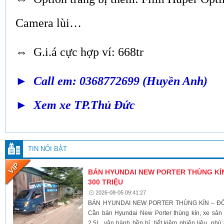
Camera lùi…
⇔ G.i.á cực hợp ví: 668tr
► Call em: 0368772699 (Huyền Anh)
► Xem xe TP.Thủ Đức
TIN NỔI BẬT
BÁN HYUNDAI NEW PORTER THÙNG KÍN 
300 TRIỆU
2026-08-05 09:41:27
BÁN HYUNDAI NEW PORTER THÙNG KÍN – ĐỜI 
Cần bán Hyundai New Porter thùng kín, xe sả
2.5L, vận hành bền bỉ, tiết kiệm nhiên liệu, ph