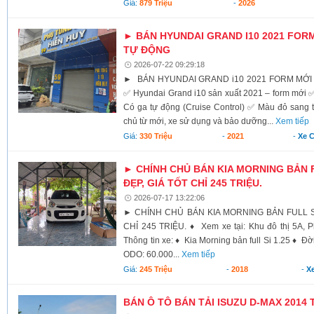
Giá:
879 Triệu
-
2026
► BÁN HYUNDAI GRAND I10 2021 FORM
TỰ ĐỘNG
2026-07-22 09:29:18
► BÁN HYUNDAI GRAND i10 2021 FORM MỚI 
✅ Hyundai Grand i10 sản xuất 2021 – form mới 
Có ga tự động (Cruise Control) ✅ Màu đỏ sang
chủ từ mới, xe sử dụng và bảo dưỡng...
Xem tiếp
Giá:
330 Triệu
-
2021
-
Xe 
► CHÍNH CHỦ BÁN KIA MORNING BẢN FU
ĐẸP, GIÁ TỐT CHỈ 245 TRIỆU.
2026-07-17 13:22:06
► CHÍNH CHỦ BÁN KIA MORNING BẢN FULL SI 
CHỈ 245 TRIỆU. ♦ Xem xe tại: Khu đô thị 5A, 
Thông tin xe: ♦ Kia Morning bản full Si 1.25 ♦ Đ
ODO: 60.000...
Xem tiếp
Giá:
245 Triệu
-
2018
-
X
BÁN Ô TÔ BÁN TẢI ISUZU D-MAX 2014 