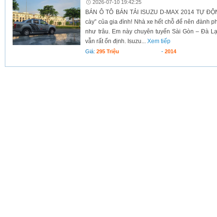
2026-07-10 19:42:25
BÁN Ô TÔ BÁN TẢI ISUZU D-MAX 2014 TỰ ĐỘNG
cày” của gia đình! Nhà xe hết chỗ để nên đành p
như trâu. Em này chuyên tuyến Sài Gòn – Đà Lạt
vẫn rất ổn định. Isuzu...
Xem tiếp
Giá:
295 Triệu
-
2014