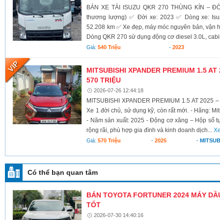
BÁN XE TẢI ISUZU QKR 270 THÙNG KÍN – ĐỜI 2
thương lượng) ✅ Đời xe: 2023 ✅ Dòng xe: Is
52.208 km ✅ Xe đẹp, máy móc nguyên bản, vận hàn
Dòng QKR 270 sử dụng động cơ diesel 3.0L, cabin
Giá:
540 Triệu
-
2023
MITSUBISHI XPANDER PREMIUM 1.5 AT 2
570 TRIỆU
2026-07-26 12:44:18
MITSUBISHI XPANDER PREMIUM 1.5 AT 2025 – 
Xe 1 đời chủ, sử dụng kỹ, còn rất mới. - Hãng: M
- Năm sản xuất: 2025 - Động cơ xăng – Hộp số t
rộng rãi, phù hợp gia đình và kinh doanh dịch...
Xe
Giá:
570 Triệu
-
2025
-
MITSUB
Có thể bạn quan tâm
BÁN TOYOTA FORTUNER 2024 MÁY DẦU 
TỐT
2026-07-30 14:40:16