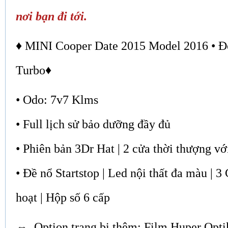
nơi bạn đi tới.
♦ MINI Cooper Date 2015 Model 2016 • Đ
Turbo♦
• Odo: 7v7 Klms
• Full lịch sử bảo dưỡng đầy đủ
• Phiên bản 3Dr Hat | 2 cửa thời thượng v
• Đề nổ Startstop | Led nội thất đa màu | 3 
hoạt | Hộp số 6 cấp
⇔ Option trang bị thêm: Film Huper Opti