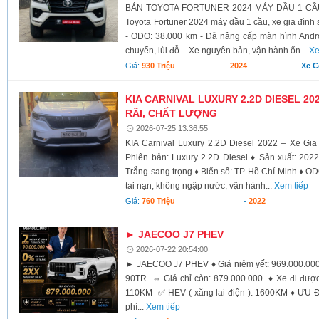
BÁN TOYOTA FORTUNER 2024 MÁY DẦU 1 CẦU 
Toyota Fortuner 2024 máy dầu 1 cầu, xe gia đình 
- ODO: 38.000 km - Đã nâng cấp màn hình Androi
chuyển, lùi đỗ. - Xe nguyên bản, vận hành ổn...
Xe
Giá:
930 Triệu
-
2024
-
Xe 
KIA CARNIVAL LUXURY 2.2D DIESEL 20
RÃI, CHẤT LƯỢNG
2026-07-25 13:36:55
KIA Carnival Luxury 2.2D Diesel 2022 – Xe Gi
Phiên bản: Luxury 2.2D Diesel ♦ Sản xuất: 202
Trắng sang trọng ♦ Biển số: TP. Hồ Chí Minh ♦ O
tai nạn, không ngập nước, vận hành...
Xem tiếp
Giá:
760 Triệu
-
2022
► JAECOO J7 PHEV
2026-07-22 20:54:00
► JAECOO J7 PHEV ♦ Giá niêm yết: 969.000.000
90TR ⇔ Giá chỉ còn: 879.000.000 ♦ Xe đi được 
110KM ✅️ HEV ( xăng lai điện ): 1600KM ♦ Ư
phí...
Xem tiếp