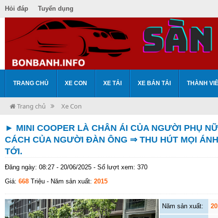
Hỏi đáp
Tuyển dụng
TRANG CHỦ
XE CON
XE TẢI
XE BÁN TẢI
THÀNH VI
Trang chủ
Xe Con
► MINI COOPER LÀ CHÂN ÁI CỦA NGƯỜI PHỤ NỮ
CÁCH CỦA NGƯỜI ĐÀN ÔNG ⇒ THU HÚT MỌI ÁNH 
TỚI.
Đăng ngày: 08:27 - 20/06/2025 - Số lượt xem: 370
Giá:
668
Triệu
- Năm sản xuất:
2015
Năm sản xuất:
20