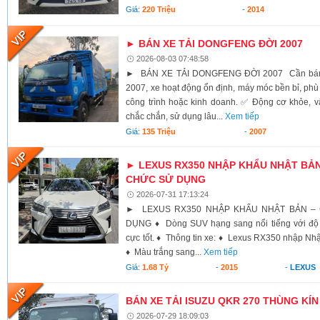
Giá:
220 Triệu
-
2014
► BÁN XE TẢI DONGFENG ĐỜI 2007
2026-08-03 07:48:58
► BÁN XE TẢI DONGFENG ĐỜI 2007 Cần bán x
2007, xe hoạt động ổn định, máy móc bền bỉ, ph
công trình hoặc kinh doanh. ✅ Động cơ khỏe, 
chắc chắn, sử dụng lâu...
Xem tiếp
Giá:
135 Triệu
-
2007
► LEXUS RX350 NHẬP KHẨU NHẬT BẢN
CHỨC SỬ DỤNG
2026-07-31 17:13:24
► LEXUS RX350 NHẬP KHẨU NHẬT BẢN –
DỤNG ♦ Dòng SUV hạng sang nổi tiếng với độ b
cực tốt. ♦ Thông tin xe: ♦ Lexus RX350 nhập Nh
♦ Màu trắng sang...
Xem tiếp
Giá:
1.68 Tỷ
-
2015
-
LEXUS
BÁN XE TẢI ISUZU QKR 270 THÙNG KÍN 
2026-07-29 18:09:03