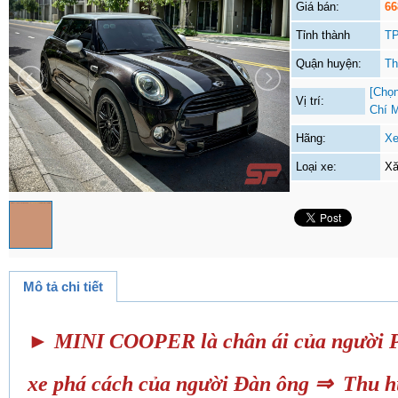
Giá bán:
66
Tỉnh thành
TP
Quận huyện:
Th
[Chọn
Vị trí:
Chí 
Hãng:
Xe
Loại xe:
Xă
Mô tả chi tiết
► MINI COOPER là chân ái của người Ph
xe phá cách của người Đàn ông ⇒ Thu h