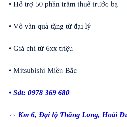
•
Hỗ trợ 50 phần trăm thuế trước bạ
•
Vô vàn quà tặng từ đại lý
•
Giá chỉ từ 6xx triệu
•
Mitsubishi Miền Bắc
•
Sđt: 0978 369 680
⇔ Km 6, Đại lộ Thăng Long, Hoài Đ