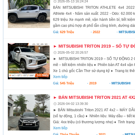
2026-05-13 16:24:24
BÁN MITSUBISHI TRITON ATHLETE 4x4 2022 - 
Athlete 4x4 - Năm sản xuất: 2022 - Odo: 62.000 k
629 triệu Xe mạnh mẽ, vận hành bền bỉ, tiết kiệm
gầm cao phù hợp đi phố lẫn công trình, đường dài.
Giá:
629 Triệu
-
2022
-
MITSUBIS
► MITSUBISHI TRITON 2019 – SỐ TỰ 
2026-05-02 20:26:57
► MITSUBISHI TRITON 2019 – SỐ TỰ ĐỘNG 2 C
mẽ – tiết kiệm nhiên liệu ♦ Phiên bản AT 4x4 vậ
Xe 1 chủ gốc Cần Thơ sử dụng kỹ ♦ Trang bị thêm
Xem tiếp
Giá:
545 Triệu
-
2019
-
MITSUBISHI
► BÁN MITSUBISHI TRITON 2021 AT 4X2
2026-04-02 13:39:30
► BÁN Mitsubishi Triton 2021 AT 4x2 – MÁY DẦU
(số tự động, 1 cầu) ♦ Nhiên liệu: Máy dầu – tiết
Giá: 4xx triệu (có thương lượng nhẹ) ♦ Tình trạn
Xem tiếp
Giá:
Thỏa Thuận
-
2021
-
MITSU