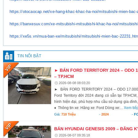
https://otocaocap.net/xe-hang-
khac-khac-ha-noi/mitsubishi-
mien-bac-
https://banxesuv.com/xe-
mitsubishi-mitsubishi-khac-ha-
noi/mitsubish
https://xe5s.vn/mua-ban-xe/
mitsubishi/mitsubishi-mien-
bac-22231.ht
TIN NỔI BẬT
► BÁN FORD TERRITORY 2024 – ODO 17
– TP.HCM
2026-08-08 08:03:20
► BÁN FORD TERRITORY 2024 – ODO 17.000K
Ford Territory đời 2024 đang có sẵn tại TP.HCM,
hình hiện đại, phù hợp nhu cầu sử dụng gia đình,
♦ Thông tin xe: Hãng xe: Ford Dòng xe:...
Xem tiế
Giá:
710 Triệu
-
2024
-
F
BÁN HYUNDAI GENESIS 2009 – ĐĂNG K
2026-08-07 09:35:18