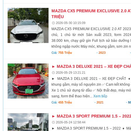
MAZDA CX5 PREMIUM EXCLUSIVE 2.0 AT 
TRIỆU
2026-05-30 10:15:09
MAZDA CX5 PREMIUM EXCLUSIVE 2.0 AT 2023 –
chủ, 1 chủ từ mới Sản xuất 2023, form 202
38.000 km, chạy giữ gìn Full lịch sử bảo dưỡn
không ngập nước Máy móc, khung gầm, sơn zin n
Giá:
755 Triệu
-
2023
► MAZDA 3 DELUXE 2021 – XE ĐẸP CH
2026-05-29 13:21:21
► MAZDA 3 DELUXE 2021 – XE ĐẸP CHẤT ♦ Od
khung gầm, máy số nguyên zin ✅ Cam kết không
Xe 1 chủ sử dụng từ đầu ✅ Nội thất đẹp, máy m
sang, form thể thao hiện...
Xem tiếp
Giá:
455 Triệu
-
2021
-
M
► MAZDA 3 SPORT PREMIUM 1.5 – 202
2026-05-24 12:58:44
► MAZDA 3 SPORT PREMIUM 1.5 – 2022 ♦ Màu 