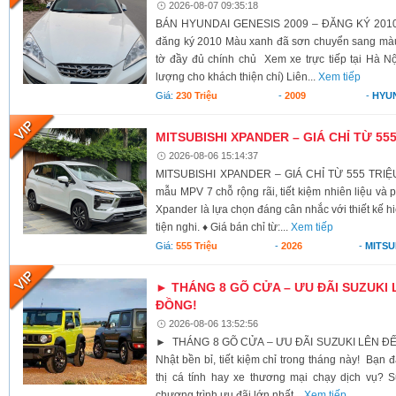
2026-08-07 09:35:18
BÁN HYUNDAI GENESIS 2009 – ĐĂNG KÝ 2010 X
đăng ký 2010 Màu xanh đã sơn chuyển sang màu 
tờ đầy đủ chính chủ Xem xe trực tiếp tại Hà Nộ
lượng cho khách thiện chí) Liên...
Xem tiếp
Giá:
230 Triệu
-
2009
-
HYU
MITSUBISHI XPANDER – GIÁ CHỈ TỪ 55
2026-08-06 15:14:37
MITSUBISHI XPANDER – GIÁ CHỈ TỪ 555 TRIỆU
mẫu MPV 7 chỗ rộng rãi, tiết kiệm nhiên liệu và 
Xpander là lựa chọn đáng cân nhắc với thiết kế h
tiện nghi. ♦ Giá bán chỉ từ:...
Xem tiếp
Giá:
555 Triệu
-
2026
-
MITSU
► THÁNG 8 GÕ CỬA – ƯU ĐÃI SUZUKI 
ĐỒNG!
2026-08-06 13:52:56
► THÁNG 8 GÕ CỬA – ƯU ĐÃI SUZUKI LÊN ĐẾ
Nhật bền bỉ, tiết kiệm chỉ trong tháng này! Bạn 
thị cá tính hay xe thương mại chạy dịch vụ? S
chương trình ưu đãi lớn nhất...
Xem tiếp