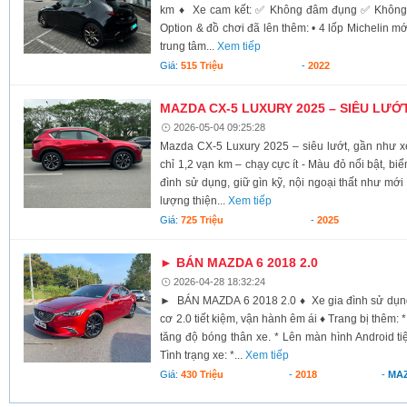
km ♦ Xe cam kết: ✅ Không đâm đụng ✅ Không
Option & đồ chơi đã lên thêm: • 4 lốp Michelin m
trung tâm...
Xem tiếp
Giá:
515 Triệu
-
2022
MAZDA CX-5 LUXURY 2025 – SIÊU LƯỚ
2026-05-04 09:25:28
Mazda CX-5 Luxury 2025 – siêu lướt, gần như x
chỉ 1,2 vạn km – chạy cực ít - Màu đỏ nổi bật, biể
đình sử dụng, giữ gìn kỹ, nội ngoại thất như mới
lượng thiện...
Xem tiếp
Giá:
725 Triệu
-
2025
► BÁN MAZDA 6 2018 2.0
2026-04-28 18:32:24
► BÁN MAZDA 6 2018 2.0 ♦ Xe gia đình sử dụn
cơ 2.0 tiết kiệm, vận hành êm ái ♦ Trang bị thêm: 
tăng độ bóng thân xe. * Lên màn hình Android tiện
Tình trạng xe: *...
Xem tiếp
Giá:
430 Triệu
-
2018
-
MA