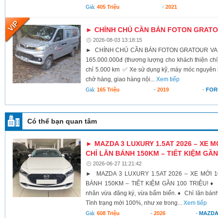
Giá:
405 Triệu
-
2021
► CHÍNH CHỦ CẦN BÁN FOTON GRATOU
2026-08-03 13:18:15
► CHÍNH CHỦ CẦN BÁN FOTON GRATOUR VAN 2
165.000.000đ (thương lượng cho khách thiện c
chỉ 5.000 km ✅ Xe sử dụng kỹ, máy móc nguyên
chở hàng, giao hàng nội...
Xem tiếp
Giá:
165 Triệu
-
2019
-
FOR
Có thể bạn quan tâm
► MAZDA 3 LUXURY 1.5AT 2026 – XE M
CHỈ LĂN BÁNH 150KM – TIẾT KIỆM GẦN
2026-06-27 11:21:42
► MAZDA 3 LUXURY 1.5AT 2026 – XE MỚI 1
BÁNH 150KM – TIẾT KIỆM GẦN 100 TRIỆU! ♦ M
nhân vừa đăng ký, vừa bấm biển. ♦ Chỉ lăn bán
Tình trạng mới 100%, như xe trong...
Xem tiếp
Giá:
608 Triệu
-
2026
-
MAZD