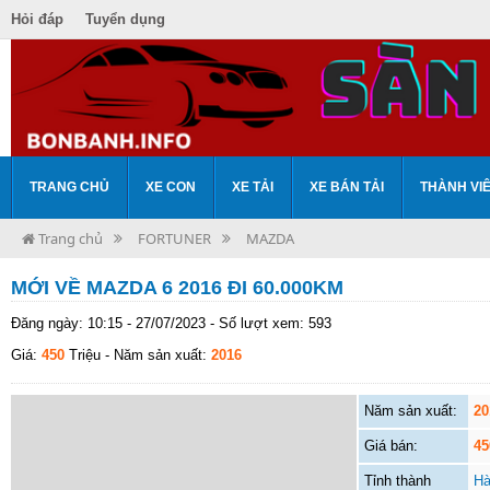
Hỏi đáp
Tuyển dụng
TRANG CHỦ
XE CON
XE TẢI
XE BÁN TẢI
THÀNH VI
Trang chủ
FORTUNER
MAZDA
MỚI VỀ MAZDA 6 2016 ĐI 60.000KM
Đăng ngày: 10:15 - 27/07/2023 - Số lượt xem: 593
Giá:
450
Triệu
- Năm sản xuất:
2016
Năm sản xuất:
20
Giá bán:
45
Tỉnh thành
Hà