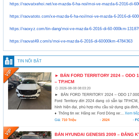
https://raovatxehoi.net/xe-
mazda-6-ha-noi/moi-ve-mazda-6-
2016-di-6
https://raovatoto.com/xe-
mazda-6-ha-noi/moi-ve-mazda-6-
2016-di-60
https://raoxyz.com/tin-dang/
moi-ve-mazda-6-2016-di-60-
000km-13187
https://raovat49.com/s/moi-ve-
mazda-6-2016-di-60000km-
4784363
TIN NỔI BẬT
► BÁN FORD TERRITORY 2024 – ODO 17
– TP.HCM
2026-08-08 08:03:20
► BÁN FORD TERRITORY 2024 – ODO 17.000K
Ford Territory đời 2024 đang có sẵn tại TP.HCM,
hình hiện đại, phù hợp nhu cầu sử dụng gia đình,
♦ Thông tin xe: Hãng xe: Ford Dòng xe:...
Xem tiế
Giá:
710 Triệu
-
2024
-
F
BÁN HYUNDAI GENESIS 2009 – ĐĂNG K