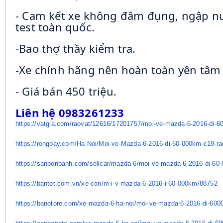
- Cam kết xe không đâm đụng, ngập n
test toàn quốc.
-Bao thợ thầy kiểm tra.
-Xe chính hãng nên hoàn toàn yên tâm 
- Giá bán 450 triệu.
Liên hệ 0983261233
https://vatgia.com/raovat/
12616/17201757/moi-ve-mazda-6-
2016-di-6
https://rongbay.com/Ha-Noi/
Moi-ve-Mazda-6-2016-di-60-
000km-c19-ra
https://sanbonbanh.com/
sellcar/mazda-6/moi-ve-mazda-
6-2016-di-60
https://bantot.com.vn/xe-con/
m-i-v-mazda-6-2016-i-60-000km/
88752
https://banotore.com/xe-mazda-
6-ha-noi/moi-ve-mazda-6-2016-
di-600