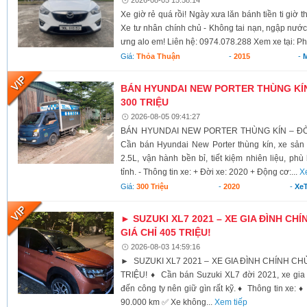
Xe giờ rẻ quá rồi! Ngày xưa lăn bánh tiền ti giờ 
Xe tư nhân chính chủ - Không tai nạn, ngập nước
ưng alo em! Liên hệ: 0974.078.288 Xem xe tại: Ph
Giá:
Thỏa Thuận
-
2015
-
BÁN HYUNDAI NEW PORTER THÙNG KÍN 
300 TRIỆU
2026-08-05 09:41:27
BÁN HYUNDAI NEW PORTER THÙNG KÍN – ĐỜI 
Cần bán Hyundai New Porter thùng kín, xe sả
2.5L, vận hành bền bỉ, tiết kiệm nhiên liệu, ph
tỉnh. - Thông tin xe: + Đời xe: 2020 + Động cơ:...
X
Giá:
300 Triệu
-
2020
-
XeT
► SUZUKI XL7 2021 – XE GIA ĐÌNH CHÍ
GIÁ CHỈ 405 TRIỆU!
2026-08-03 14:59:16
► SUZUKI XL7 2021 – XE GIA ĐÌNH CHÍNH CHỦ,
TRIỆU! ♦ Cần bán Suzuki XL7 đời 2021, xe gia 
đến công ty nên giữ gìn rất kỹ. ♦ Thông tin xe:
90.000 km ✅ Xe không...
Xem tiếp