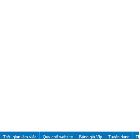
Thời gian làm việc
Quy chế website
Bảng giá Vip
Tuyển dụng
T