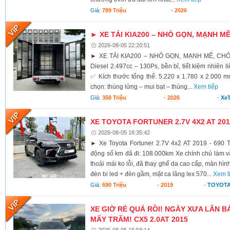
Giá:
789 Triệu
-
2026
► XE TẢI KIA200 – NHỎ GỌN, MẠNH M
2026-08-05 22:20:51
► XE TẢI KIA200 – NHỎ GỌN, MẠNH MẼ, CH
Diesel 2.497cc – 130Ps, bền bỉ, tiết kiệm nhiên li
✅ Kích thước tổng thể: 5.220 x 1.780 x 2.000 
chọn: thùng lửng – mui bạt – thùng...
Xem tiếp
Giá:
358 Triệu
-
2026
-
XeT
XE TOYOTA FORTUNER 2.7V 4X2 AT 2019
2026-08-05 16:35:42
► Xe Toyota Fortuner 2.7V 4x2 AT 2019 - 690 T
động số km đã đi: 108.000km Xe chính chủ làm vă
thoải mái ko lỗi, đã thay ghế da cao cấp, màn hình
đèn bi led + đèn gầm, mặt ca lăng lex 570...
Xem t
Giá:
690 Triệu
-
2019
-
TOYOTA
XE GIỜ RẺ QUÁ RỒI! NGÀY XƯA LĂN BÁ
MẤY TRĂM! CX5 2.0AT 2015
2026-08-05 15:58:14