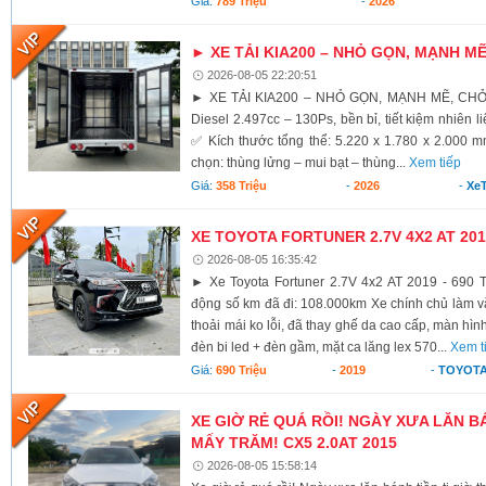
Giá:
789 Triệu
-
2026
► XE TẢI KIA200 – NHỎ GỌN, MẠNH M
2026-08-05 22:20:51
► XE TẢI KIA200 – NHỎ GỌN, MẠNH MẼ, CH
Diesel 2.497cc – 130Ps, bền bỉ, tiết kiệm nhiên li
✅ Kích thước tổng thể: 5.220 x 1.780 x 2.000 
chọn: thùng lửng – mui bạt – thùng...
Xem tiếp
Giá:
358 Triệu
-
2026
-
XeT
XE TOYOTA FORTUNER 2.7V 4X2 AT 2019
2026-08-05 16:35:42
► Xe Toyota Fortuner 2.7V 4x2 AT 2019 - 690 T
động số km đã đi: 108.000km Xe chính chủ làm vă
thoải mái ko lỗi, đã thay ghế da cao cấp, màn hình
đèn bi led + đèn gầm, mặt ca lăng lex 570...
Xem t
Giá:
690 Triệu
-
2019
-
TOYOTA
XE GIỜ RẺ QUÁ RỒI! NGÀY XƯA LĂN BÁ
MẤY TRĂM! CX5 2.0AT 2015
2026-08-05 15:58:14