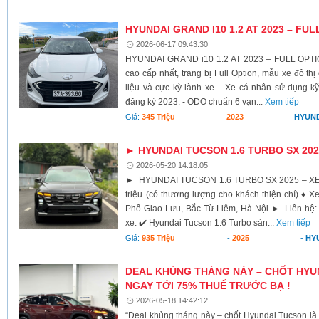
HYUNDAI GRAND I10 1.2 AT 2023 – FU
2026-06-17 09:43:30
HYUNDAI GRAND i10 1.2 AT 2023 – FULL OPTI
cao cấp nhất, trang bị Full Option, mẫu xe đô thị
liệu và cực kỳ lành xe. - Xe cá nhân sử dụng kỹ
đăng ký 2023. - ODO chuẩn 6 vạn...
Xem tiếp
Giá:
345 Triệu
-
2023
-
HYUN
► HYUNDAI TUCSON 1.6 TURBO SX 202
2026-05-20 14:18:05
► HYUNDAI TUCSON 1.6 TURBO SX 2025 – XE
triệu (có thương lượng cho khách thiện chí) ♦ 
Phố Giao Lưu, Bắc Từ Liêm, Hà Nội ► Liên hệ: 
xe: ✔️ Hyundai Tucson 1.6 Turbo sản...
Xem tiếp
Giá:
935 Triệu
-
2025
-
HY
DEAL KHỦNG THÁNG NÀY – CHỐT HYU
NGAY TỚI 75% THUẾ TRƯỚC BẠ !
2026-05-18 14:42:12
“Deal khủng tháng này – chốt Hyundai Tucson là l