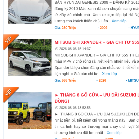
BÁN HYUNDAI GENESIS 2009 – ĐĂNG KÝ 2010 X
đăng ký 2010 Màu xanh đã sơn chuyển sang màu 
tờ đầy đủ chính chủ Xem xe trực tiếp tại Hà Nộ
lượng cho khách thiện chí) Liên...
Xem tiếp
Giá:
230 Triệu
-
2009
-
HYU
MITSUBISHI XPANDER – GIÁ CHỈ TỪ 55
2026-08-06 15:14:37
MITSUBISHI XPANDER – GIÁ CHỈ TỪ 555 TRIỆU
mẫu MPV 7 chỗ rộng rãi, tiết kiệm nhiên liệu và 
Xpander là lựa chọn đáng cân nhắc với thiết kế h
tiện nghi. ♦ Giá bán chỉ từ:...
Xem tiếp
Giá:
555 Triệu
-
2026
-
MITSU
► THÁNG 8 GÕ CỬA – ƯU ĐÃI SUZUKI 
ĐỒNG!
2026-08-06 13:52:56
► THÁNG 8 GÕ CỬA – ƯU ĐÃI SUZUKI LÊN ĐẾ
Nhật bền bỉ, tiết kiệm chỉ trong tháng này! Bạn 
thị cá tính hay xe thương mại chạy dịch vụ? S
chương trình ưu đãi lớn nhất...
Xem tiếp