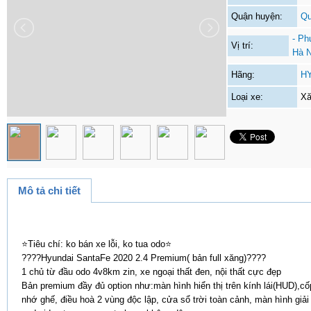
Quận huyện:
Qu
- Ph
Vị trí:
Hà N
Hãng:
H
Loại xe:
Xă
Mô tả chi tiết
⭐️Tiêu chí: ko bán xe lỗi, ko tua odo⭐️
????Hyundai SantaFe 2020 2.4 Premium( bản full xăng)????
1 chủ từ đầu odo 4v8km zin, xe ngoại thất đen, nội thất cực đẹp
Bản premium đầy đủ option như:màn hình hiển thị trên kính lái(HUD),cố
nhớ ghế, điều hoà 2 vùng độc lập, cửa sổ trời toàn cảnh, màn hình giải 