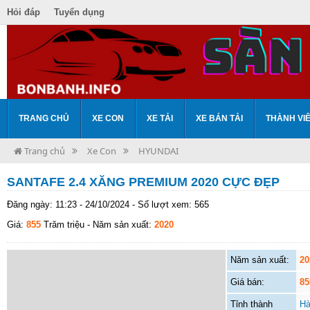
Hỏi đáp
Tuyển dụng
TRANG CHỦ
XE CON
XE TẢI
XE BÁN TẢI
THÀNH VI
Trang chủ
Xe Con
HYUNDAI
SANTAFE 2.4 XĂNG PREMIUM 2020 CỰC ĐẸP
Đăng ngày: 11:23 - 24/10/2024 - Số lượt xem: 565
Giá:
855
Trăm triệu
- Năm sản xuất:
2020
Năm sản xuất:
20
Giá bán:
85
Tỉnh thành
Hà