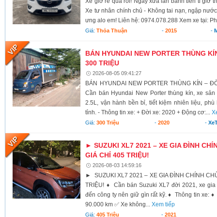
Xe giờ rẻ quá rồi! Ngày xưa lăn bánh tiền ti giờ 
Xe tư nhân chính chủ - Không tai nạn, ngập nước
ưng alo em! Liên hệ: 0974.078.288 Xem xe tại: Ph
Giá:
Thỏa Thuận
-
2015
-
BÁN HYUNDAI NEW PORTER THÙNG KÍN 
300 TRIỆU
2026-08-05 09:41:27
BÁN HYUNDAI NEW PORTER THÙNG KÍN – ĐỜI 
Cần bán Hyundai New Porter thùng kín, xe sả
2.5L, vận hành bền bỉ, tiết kiệm nhiên liệu, ph
tỉnh. - Thông tin xe: + Đời xe: 2020 + Động cơ:...
X
Giá:
300 Triệu
-
2020
-
XeT
► SUZUKI XL7 2021 – XE GIA ĐÌNH CHÍ
GIÁ CHỈ 405 TRIỆU!
2026-08-03 14:59:16
► SUZUKI XL7 2021 – XE GIA ĐÌNH CHÍNH CHỦ,
TRIỆU! ♦ Cần bán Suzuki XL7 đời 2021, xe gia 
đến công ty nên giữ gìn rất kỹ. ♦ Thông tin xe:
90.000 km ✅ Xe không...
Xem tiếp
Giá:
405 Triệu
-
2021