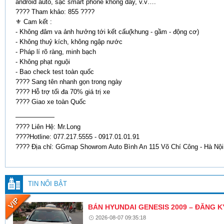
android auto, sạc smart phone không dây, v.v….
???? Tham khảo: 855 ????
⚜️ Cam kết :
- Không đâm va ảnh hưởng tới kết cấu(khung - gầm - động cơ)
- Không thuỷ kích, không ngập nước
- Pháp lí rõ ràng, minh bạch
- Không phạt nguội
- Bao check test toàn quốc
???? Sang tên nhanh gọn trong ngày
???? Hỗ trợ tối đa 70% giá trị xe
???? Giao xe toàn Quốc
——————
???? Liên Hệ: Mr.Long
????Hotline: 077.217.5555 - 0917.01.01.91
???? Địa chỉ: GGmap Showrom Auto Bình An 115 Võ Chí Công - Hà Nội
TIN NỔI BẬT
BÁN HYUNDAI GENESIS 2009 – ĐĂNG K
2026-08-07 09:35:18