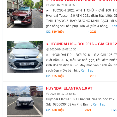
2026-07-21 09:30:56
► TUCSON 2021 ATH 1 CHỦ - CHỈ 100 TRIỆ
Hyundai Tucson 2.0 ATH 2021 (Bản Đặc biệt), 
TÌNH TRẠNG & BẢO DƯỠNG MINH BẠCH ​Lỗi & P
góc hông sau bên phụ. Tôn vỏ (cửa & hông)...
Xem
Giá:
510 Triệu
-
2021
► HYUNDAI I10 – ĐỜI 2016 – GIÁ CHỈ 1
2026-07-18 07:16:35
► HYUNDAI i10 – ĐỜI 2016 – GIÁ CHỈ 125 TR
xuất năm 2016, mẫu xe nhỏ gọn, tiết kiệm nhiên
kinh doanh dịch vụ. ✅ Máy móc vận hành ổn địn
sạch đẹp ✅ Xe bền bỉ,...
Xem tiếp
Giá:
125 Triệu
-
2016
HUYNDAI ELANTRA 1.6 AT
2026-06-17 18:55:52
Huyndai Elantra 1.6 AT bản full cửa sổ nóc sx 20
Sdt : 0866630403 An Phú Bình...
Xem tiếp
Giá:
438 Triệu
-
2021
-
HY