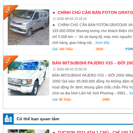
► CHÍNH CHỦ CẦN BÁN FOTON GRATOU
2026-08-03 13:18:15
► CHÍNH CHỦ CẦN BÁN FOTON GRATOUR VAN 2
165.000.000đ (thương lượng cho khách thiện c
chỉ 5.000 km ✅ Xe sử dụng kỹ, máy móc nguyên
chở hàng, giao hàng nội...
Xem tiếp
Giá:
165 Triệu
-
2019
-
FOR
BÁN MITSUBISHI PAJERO V33 – ĐỜI 20
2026-08-03 15:50:33
BÁN MITSUBISHI PAJERO V33 – ĐỜI 2000 Mitsub
2000 Giá bán: 85.000.000 đồng Xe không đâm 
hoạt động ổn định, khung gầm chắc chắn Phù hợp 
chơi xe địa hình Liên hệ: Anh Phương – 0981...
Xe
Giá:
85 Triệu
-
2000
Có thể bạn quan tâm
► TUCSON 2021 ATH 1 CHỦ - CHỈ 100 T