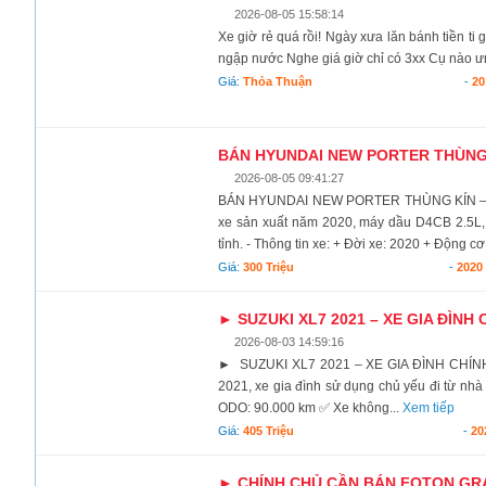
2026-08-05 15:58:14
Xe giờ rẻ quá rồi! Ngày xưa lăn bánh tiền ti
ngập nước Nghe giá giờ chỉ có 3xx Cụ nào ưn
Giá:
Thỏa Thuận
-
20
BÁN HYUNDAI NEW PORTER THÙNG KÍ
2026-08-05 09:41:27
BÁN HYUNDAI NEW PORTER THÙNG KÍN – ĐỜI
xe sản xuất năm 2020, máy dầu D4CB 2.5L, v
tỉnh. - Thông tin xe: + Đời xe: 2020 + Động cơ:
Giá:
300 Triệu
-
2020
► SUZUKI XL7 2021 – XE GIA ĐÌNH 
2026-08-03 14:59:16
► SUZUKI XL7 2021 – XE GIA ĐÌNH CHÍNH 
2021, xe gia đình sử dụng chủ yếu đi từ nhà
ODO: 90.000 km ✅ Xe không...
Xem tiếp
Giá:
405 Triệu
-
20
► CHÍNH CHỦ CẦN BÁN FOTON GRA