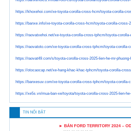
https://khoxehoi.com/xe-
toyota-corolla-cross-hcm/
toyota-corolla-cro
https://banxe.info/xe-toyota-
corolla-cross-hcm/toyota-
corolla-cross-
https://raovatxehoi.net/xe-
toyota-corolla-cross-tphcm/
toyota-corolla
https://raovatoto.com/xe-
toyota-corolla-cross-tphcm/
toyota-corolla-
https://raovat49.com/s/toyota-
corolla-cross-2025-lien-he-mr-
phuong-
https://otocaocap.net/xe-hang-
khac-khac-tphcm/toyota-
corolla-cross
https://banxesuv.com/xe-
toyota-corolla-cross-tphcm/
toyota-corolla-
https://xe5s.vn/mua-ban-xe/
toyota/toyota-corolla-cross-
2025-lien-he
TIN NỔI BẬT
► BÁN FORD TERRITORY 2024 – ODO