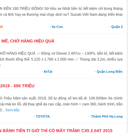
N 180 TRIỆU ĐỒNG! Sở hữu xe Nhật bền bỉ, tiết kiệm chỉ trong tháng
hị cá tính hay xe thương mại chạy dịch vụ? Suzuki Việt Nam đang triển khai
26
-
Xe Con
-
Quận 2
H MẼ, CHỞ HÀNG HIỆU QUẢ
 HÀNG HIỆU QUẢ ✅ Động cơ Diesel 2.497cc – 130Ps, bền bỉ, tiết kiệm
Kích thước tổng thể: 5.220 x 1.780 x 2.000 mm. ✅ Thùng dài 3,2m, nhiều lựa
p
-
XeTải
-
Quận Long Biên
2019 - 690 TRIỆU
90 Triệu Năm sản xuất: 2019, Số tự động số km đã đi: 108.000km Xe chính
oải mái ko lỗi, đã thay ghế da cao cấp, màn hình + cam 360, hành trình, trần
0...
Xem tiếp
-
TOYOTA.
-
Thành Phố Hạ Long
 BÁNH TIỀN TI GIỜ THÌ CÓ MẤY TRĂM! CX5 2.0AT 2015