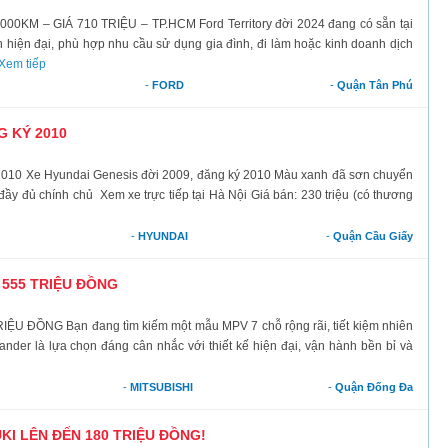
M – GIÁ 710 TRIỆU – TP.HCM Ford Territory đời 2024 đang có sẵn tại
 hiện đại, phù hợp nhu cầu sử dụng gia đình, đi làm hoặc kinh doanh dịch
Xem tiếp
-
FORD
-
Quận Tân Phú
G KÝ 2010
0 Xe Hyundai Genesis đời 2009, đăng ký 2010 Màu xanh đã sơn chuyển
đầy đủ chính chủ Xem xe trực tiếp tại Hà Nội Giá bán: 230 triệu (có thương
-
HYUNDAI
-
Quận Cầu Giấy
 555 TRIỆU ĐỒNG
U ĐỒNG Bạn đang tìm kiếm một mẫu MPV 7 chỗ rộng rãi, tiết kiệm nhiên
ander là lựa chọn đáng cân nhắc với thiết kế hiện đại, vận hành bền bỉ và
-
MITSUBISHI
-
Quận Đống Đa
KI LÊN ĐẾN 180 TRIỆU ĐỒNG!