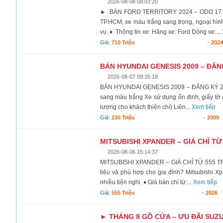
2026-08-08 08:03:20
► BÁN FORD TERRITORY 2024 – ODO 17.000K
TP.HCM, xe màu trắng sang trọng, ngoại hình
vụ. ♦ Thông tin xe: Hãng xe: Ford Dòng xe:...
Giá:
710 Triệu
-
2024
BÁN HYUNDAI GENESIS 2009 – ĐĂN
2026-08-07 09:35:18
BÁN HYUNDAI GENESIS 2009 – ĐĂNG KÝ 201
sang màu trắng Xe sử dụng ổn định, giấy tờ 
lượng cho khách thiện chí) Liên...
Xem tiếp
Giá:
230 Triệu
-
2009
MITSUBISHI XPANDER – GIÁ CHỈ TỪ
2026-08-06 15:14:37
MITSUBISHI XPANDER – GIÁ CHỈ TỪ 555 TRIỆ
liệu và phù hợp cho gia đình? Mitsubishi Xp
nhiều tiện nghi. ♦ Giá bán chỉ từ:...
Xem tiếp
Giá:
555 Triệu
-
2026
► THÁNG 8 GÕ CỬA – ƯU ĐÃI SUZU