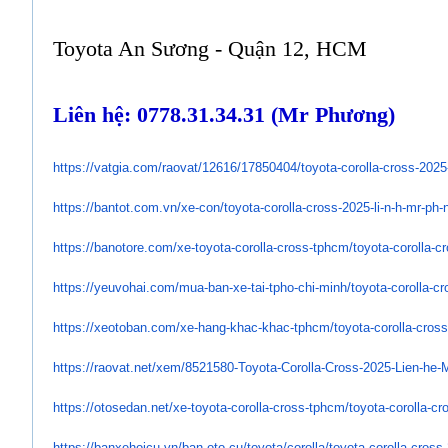
Toyota An Sương - Quận 12, HCM
Liên hệ: 0778.31.34.31 (Mr Phương)
https://vatgia.com/raovat/
12616/17850404/toyota-corolla-
cross-2025
https://bantot.com.vn/xe-con/
toyota-corolla-cross-2025-li-
n-h-mr-ph-
https://banotore.com/xe-
toyota-corolla-cross-tphcm/
toyota-corolla-c
https://yeuvohai.com/mua-ban-
xe-tai-tpho-chi-minh/toyota-
corolla-cr
https://xeotoban.com/xe-hang-
khac-khac-tphcm/toyota-
corolla-cross
https://raovat.net/xem/
8521580-Toyota-Corolla-Cross-
2025-Lien-he-
https://otosedan.net/xe-
toyota-corolla-cross-tphcm/
toyota-corolla-cr
https://banxehoicu.vn/ban-oto-
cu/toyota/corolla/toyota-
corolla-cross