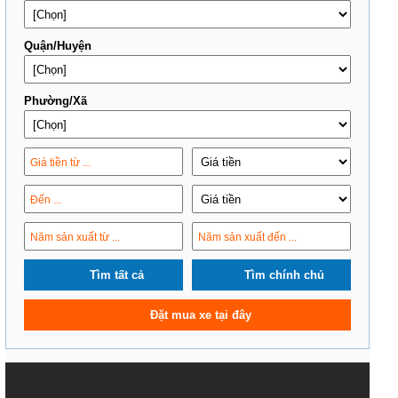
Quận/Huyện
Phường/Xã
Tìm tất cả
Tìm chính chủ
Đặt mua xe tại đây