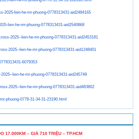
ss-2025-
lien-he-mr-phuong-0778313431-
aid2484165
2025-lien-he-mr-
phuong-0778313431-aid2540868
-cross-2025--
lien-he-mr-phuong-0778313431-
aid2453181
cross-2025--
lien-he-mr-phuong-0778313431-
aid1248401
0778313431-6079353
-2025--lien-he-
mr-phuong-0778313431-aid245749
cross-2025--
lien-he-mr-phuong-0778313431-
aid483802
-mr-phuong-0778-
31-34-31-23190.html
 17.000KM – GIÁ 710 TRIỆU – TP.HCM