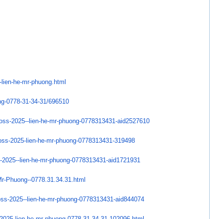
-lien-he-mr-phuong.
html
ng-0778-31-34-31/
696510
ross-2025--
lien-he-mr-phuong-0778313431-
aid2527610
oss-2025-lien-he-mr-
phuong-0778313431-319498
-2025--lien-he-
mr-phuong-0778313431-
aid1721931
Mr-Phuong--0778.
31.34.31.html
oss-2025--
lien-he-mr-phuong-0778313431-
aid844074
-2025-lien-he-mr-
phuong-0778.31.34.31-102096.
html