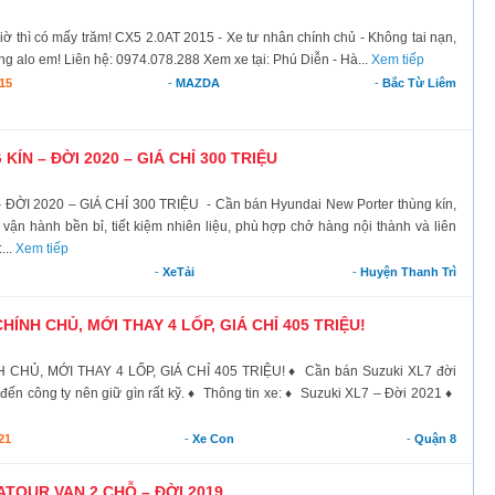
 giờ thì có mấy trăm! CX5 2.0AT 2015 - Xe tư nhân chính chủ - Không tai nạn,
g alo em! Liên hệ: 0974.078.288 Xem xe tại: Phú Diễn - Hà...
Xem tiếp
15
-
MAZDA
-
Bắc Từ Liêm
N – ĐỜI 2020 – GIÁ CHỈ 300 TRIỆU
 2020 – GIÁ CHỈ 300 TRIỆU - Cần bán Hyundai New Porter thùng kín,
ận hành bền bỉ, tiết kiệm nhiên liệu, phù hợp chở hàng nội thành và liên
...
Xem tiếp
-
XeTải
-
Huyện Thanh Trì
CHÍNH CHỦ, MỚI THAY 4 LỐP, GIÁ CHỈ 405 TRIỆU!
CHỦ, MỚI THAY 4 LỐP, GIÁ CHỈ 405 TRIỆU! ♦ Cần bán Suzuki XL7 đời
 đến công ty nên giữ gìn rất kỹ. ♦ Thông tin xe: ♦ Suzuki XL7 – Đời 2021 ♦
21
-
Xe Con
-
Quận 8
TOUR VAN 2 CHỖ – ĐỜI 2019