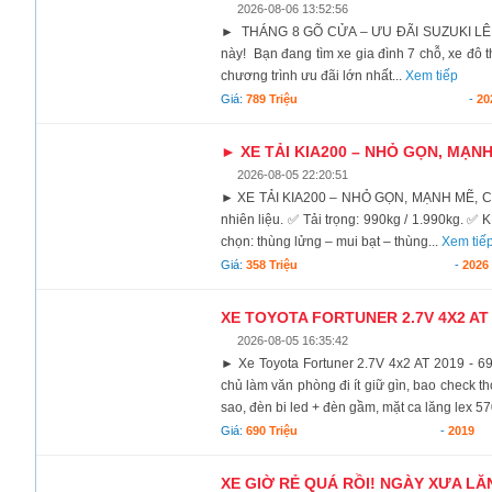
2026-08-06 13:52:56
► THÁNG 8 GÕ CỬA – ƯU ĐÃI SUZUKI LÊN ĐẾ
này! Bạn đang tìm xe gia đình 7 chỗ, xe đô t
chương trình ưu đãi lớn nhất...
Xem tiếp
Giá:
789 Triệu
-
20
► XE TẢI KIA200 – NHỎ GỌN, MẠN
2026-08-05 22:20:51
► XE TẢI KIA200 – NHỎ GỌN, MẠNH MẼ, CHỞ
nhiên liệu. ✅ Tải trọng: 990kg / 1.990kg. ✅ 
chọn: thùng lửng – mui bạt – thùng...
Xem tiế
Giá:
358 Triệu
-
2026
XE TOYOTA FORTUNER 2.7V 4X2 AT 
2026-08-05 16:35:42
► Xe Toyota Fortuner 2.7V 4x2 AT 2019 - 6
chủ làm văn phòng đi ít giữ gìn, bao check th
sao, đèn bi led + đèn gầm, mặt ca lăng lex 57
Giá:
690 Triệu
-
2019
XE GIỜ RẺ QUÁ RỒI! NGÀY XƯA LĂN