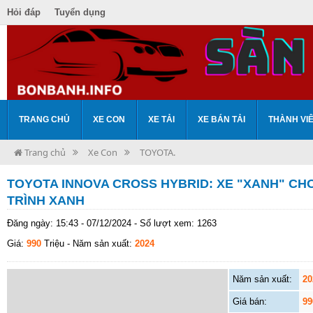
Hỏi đáp
Tuyển dụng
TRANG CHỦ
XE CON
XE TẢI
XE BÁN TẢI
THÀNH VI
Trang chủ
Xe Con
TOYOTA.
TOYOTA INNOVA CROSS HYBRID: XE "XANH" C
TRÌNH XANH
Đăng ngày: 15:43 - 07/12/2024 - Số lượt xem: 1263
Giá:
990
Triệu
- Năm sản xuất:
2024
Năm sản xuất:
20
Giá bán:
99