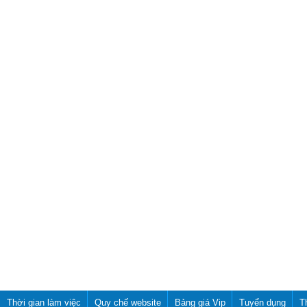
Thời gian làm việc
Quy chế website
Bảng giá Vip
Tuyển dụng
T