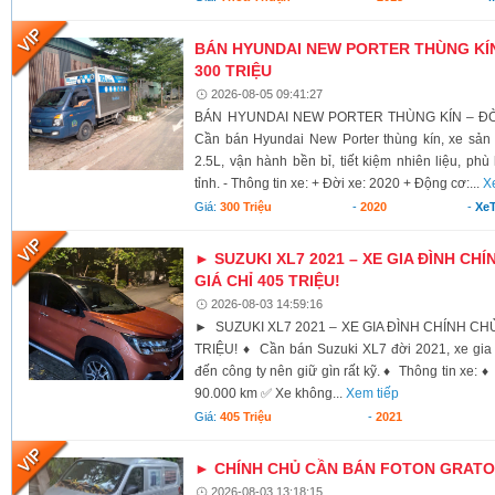
BÁN HYUNDAI NEW PORTER THÙNG KÍN 
300 TRIỆU
2026-08-05 09:41:27
BÁN HYUNDAI NEW PORTER THÙNG KÍN – ĐỜI 
Cần bán Hyundai New Porter thùng kín, xe sả
2.5L, vận hành bền bỉ, tiết kiệm nhiên liệu, ph
tỉnh. - Thông tin xe: + Đời xe: 2020 + Động cơ:...
X
Giá:
300 Triệu
-
2020
-
XeT
► SUZUKI XL7 2021 – XE GIA ĐÌNH CHÍ
GIÁ CHỈ 405 TRIỆU!
2026-08-03 14:59:16
► SUZUKI XL7 2021 – XE GIA ĐÌNH CHÍNH CHỦ,
TRIỆU! ♦ Cần bán Suzuki XL7 đời 2021, xe gia 
đến công ty nên giữ gìn rất kỹ. ♦ Thông tin xe:
90.000 km ✅ Xe không...
Xem tiếp
Giá:
405 Triệu
-
2021
► CHÍNH CHỦ CẦN BÁN FOTON GRATOU
2026-08-03 13:18:15