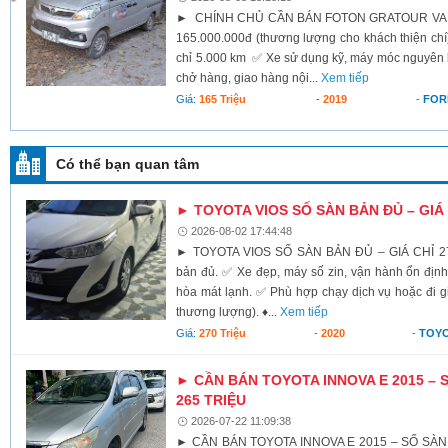
► CHÍNH CHỦ CẦN BÁN FOTON GRATOUR VAN 2
165.000.000đ (thương lượng cho khách thiện c
chỉ 5.000 km ✅ Xe sử dụng kỹ, máy móc nguyên
chở hàng, giao hàng nội...
Xem tiếp
Giá:
165 Triệu
-
2019
-
FOR
Có thể bạn quan tâm
► TOYOTA VIOS SỐ SÀN BẢN ĐỦ – GIÁ 
2026-08-02 17:44:48
► TOYOTA VIOS SỐ SÀN BẢN ĐỦ – GIÁ CHỈ 270
bản đủ. ✅ Xe đẹp, máy số zin, vận hành ổn định.
hòa mát lạnh. ✅ Phù hợp chạy dịch vụ hoặc đi gi
thương lượng). ♦...
Xem tiếp
Giá:
270 Triệu
-
2020
-
TOYO
► CẦN BÁN TOYOTA INNOVA E 2015 – S
265 TRIỆU
2026-07-22 11:09:38
► CẦN BÁN TOYOTA INNOVA E 2015 – SỐ SÀN 