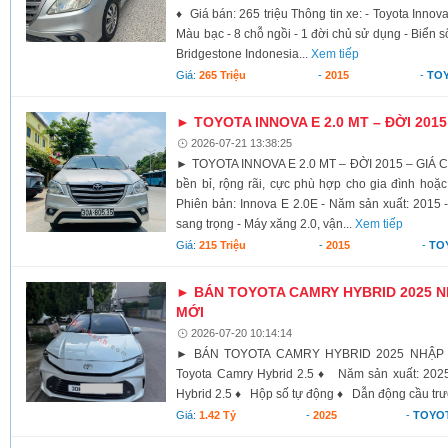
♦ Giá bán: 265 triệu Thông tin xe: - Toyota Inno
Màu bạc - 8 chỗ ngồi - 1 đời chủ sử dụng - Biển 
Bridgestone Indonesia...
Xem tiếp
Giá:
265 Triệu
-
2015
-
TOY
► TOYOTA INNOVA E 2.0 MT – ĐỜI 2015 
2026-07-21 13:38:25
► TOYOTA INNOVA E 2.0 MT – ĐỜI 2015 – GIÁ 
bền bỉ, rộng rãi, cực phù hợp cho gia đình hoặc
Phiên bản: Innova E 2.0E - Năm sản xuất: 2015 
sang trọng - Máy xăng 2.0, vận...
Xem tiếp
Giá:
215 Triệu
-
2015
-
TO
► BÁN TOYOTA CAMRY HYBRID 2025 N
MỚI
2026-07-20 10:14:14
► BÁN TOYOTA CAMRY HYBRID 2025 NHẬP
Toyota Camry Hybrid 2.5 ♦ Năm sản xuất: 2
Hybrid 2.5 ♦ Hộp số tự động ♦ Dẫn động cầu tr
Giá:
1.42 Tỷ
-
2025
-
TOYO