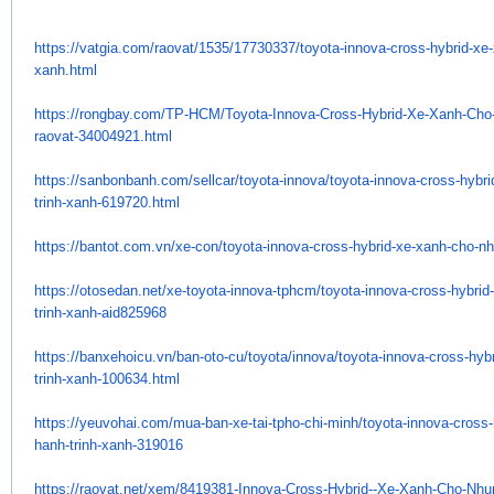
https://vatgia.com/raovat/
1535/17730337/toyota-innova-
cross-hybrid-xe
xanh.html
https://rongbay.com/TP-HCM/
Toyota-Innova-Cross-Hybrid-Xe-
Xanh-Cho-
raovat-34004921.html
https://sanbonbanh.com/
sellcar/toyota-innova/toyota-
innova-cross-hybri
trinh-xanh-
619720.html
https://bantot.com.vn/xe-con/
toyota-innova-cross-hybrid-xe-
xanh-cho-nh-
https://otosedan.net/xe-
toyota-innova-tphcm/toyota-
innova-cross-hybrid
trinh-xanh-
aid825968
https://banxehoicu.vn/ban-oto-
cu/toyota/innova/toyota-
innova-cross-hyb
trinh-xanh-
100634.html
https://yeuvohai.com/mua-ban-
xe-tai-tpho-chi-minh/toyota-
innova-cross-
hanh-trinh-xanh-
319016
https://raovat.net/xem/
8419381-Innova-Cross-Hybrid--
Xe-Xanh-Cho-Nhun