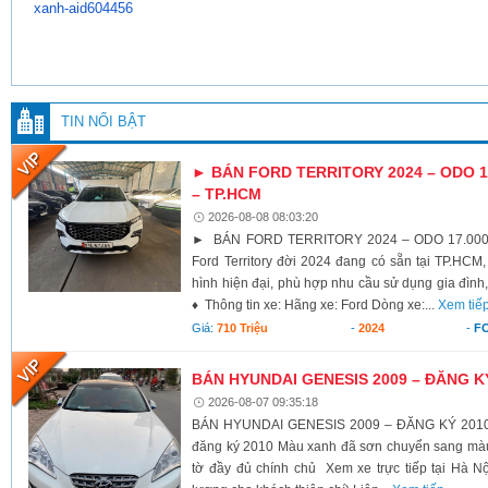
xanh-
aid604456
TIN NỔI BẬT
► BÁN FORD TERRITORY 2024 – ODO 17
– TP.HCM
2026-08-08 08:03:20
► BÁN FORD TERRITORY 2024 – ODO 17.000K
Ford Territory đời 2024 đang có sẵn tại TP.HCM,
hình hiện đại, phù hợp nhu cầu sử dụng gia đình,
♦ Thông tin xe: Hãng xe: Ford Dòng xe:...
Xem tiế
Giá:
710 Triệu
-
2024
-
F
BÁN HYUNDAI GENESIS 2009 – ĐĂNG K
2026-08-07 09:35:18
BÁN HYUNDAI GENESIS 2009 – ĐĂNG KÝ 2010 X
đăng ký 2010 Màu xanh đã sơn chuyển sang màu 
tờ đầy đủ chính chủ Xem xe trực tiếp tại Hà Nộ