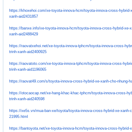
https://khoxehoi.com/xe-
toyota-innova-hcm/toyota-
innova-cross-hybrid-
xanh-
aid2431857
https://banxe.info/xe-toyota-
innova-hcm/toyota-innova-
cross-hybrid-xe-
xanh-
aid2488429
https://raovatxehoi.net/xe-
toyota-innova-tphcm/toyota-
innova-cross-hybr
trinh-xanh-
aid2400925
https://raovatoto.com/xe-
toyota-innova-tphcm/toyota-
innova-cross-hybri
trinh-xanh-
aid1196065
https://raovat49.com/s/toyota-
innova-cross-hybrid-xe-xanh-
cho-nhung-ha
https://otocaocap.net/xe-hang-
khac-khac-tphcm/toyota-innova-
cross-hyb
trinh-xanh-
aid240598
https://xe5s.vn/mua-ban-xe/
toyota/toyota-innova-cross-
hybrid-xe-xanh-
21995.html
https://bantoyota.net/xe-
toyota-innova-hcm/toyota-
innova-cross-hybrid-