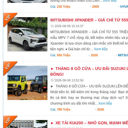
lượng cho khách thiện chí) Liên...
Xem tiếp
Giá:
230 Triệu
-
2009
-
HYU
MITSUBISHI XPANDER – GIÁ CHỈ TỪ 55
2026-08-06 15:14:37
MITSUBISHI XPANDER – GIÁ CHỈ TỪ 555 TRIỆU
mẫu MPV 7 chỗ rộng rãi, tiết kiệm nhiên liệu và 
Xpander là lựa chọn đáng cân nhắc với thiết kế h
tiện nghi. ♦ Giá bán chỉ từ:...
Xem tiếp
Giá:
555 Triệu
-
2026
-
MITSU
► THÁNG 8 GÕ CỬA – ƯU ĐÃI SUZUKI 
ĐỒNG!
2026-08-06 13:52:56
► THÁNG 8 GÕ CỬA – ƯU ĐÃI SUZUKI LÊN ĐẾ
Nhật bền bỉ, tiết kiệm chỉ trong tháng này! Bạn 
thị cá tính hay xe thương mại chạy dịch vụ? S
chương trình ưu đãi lớn nhất...
Xem tiếp
Giá:
789 Triệu
-
2026
► XE TẢI KIA200 – NHỎ GỌN, MẠNH M