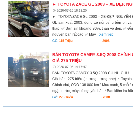
► TOYOTA ZACE GL 2003 – XE ĐẸP, N
2026-07-15 18:19:20
► TOYOTA ZACE GL 2003 – XE ĐẸP, NGUYÊN BẢ
GL sản xuất 2003, dòng xe nổi tiếng bền bỉ, vậ
thấp. ✅ Sơn zin khoảng 90%, thân vỏ đẹp. ✅ Đồ
nguyên bản rất cao. ✅ Máy...
Xem tiếp
Giá:
115 Triệu
-
2003
BÁN TOYOTA CAMRY 3.5Q 2008 CHÍNH 
GIÁ 275 TRIỆU
2026-07-03 14:17:47
BÁN TOYOTA CAMRY 3.5Q 2008 CHÍNH CHỦ – 
Giá bán: 275 triệu (thương lượng nhẹ). * Toyot
Chính chủ, ODO 138.000 km * Màu xanh, 5 chỗ *
ngập nước, máy số nguyên bản * Bao kiểm tra hãn
Giá:
275 Triệu
-
2008