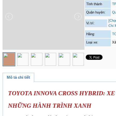
Tỉnh thành
TP
Quận huyện:
Qu
[Chọ
Vị trí:
Chí 
Hãng:
T
Loại xe:
Xă
Mô tả chi tiết
TOYOTA INNOVA CROSS HYBRID: X
NHỮNG HÀNH TRÌNH XANH