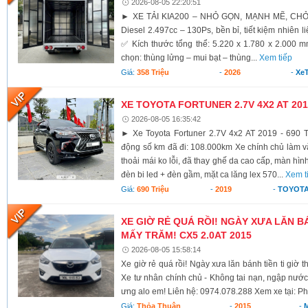
2026-08-05 22:20:51
► XE TẢI KIA200 – NHỎ GỌN, MẠNH MẼ, CH
Diesel 2.497cc – 130Ps, bền bỉ, tiết kiệm nhiên li
✅ Kích thước tổng thể: 5.220 x 1.780 x 2.000 
chọn: thùng lửng – mui bạt – thùng...
Xem tiếp
Giá:
358 Triệu
-
2026
-
XeT
XE TOYOTA FORTUNER 2.7V 4X2 AT 2019
2026-08-05 16:35:42
► Xe Toyota Fortuner 2.7V 4x2 AT 2019 - 690 T
động số km đã đi: 108.000km Xe chính chủ làm vă
thoải mái ko lỗi, đã thay ghế da cao cấp, màn hình
đèn bi led + đèn gầm, mặt ca lăng lex 570...
Xem t
Giá:
690 Triệu
-
2019
-
TOYOTA
XE GIỜ RẺ QUÁ RỒI! NGÀY XƯA LĂN BÁ
MẤY TRĂM! CX5 2.0AT 2015
2026-08-05 15:58:14
Xe giờ rẻ quá rồi! Ngày xưa lăn bánh tiền ti giờ 
Xe tư nhân chính chủ - Không tai nạn, ngập nước
ưng alo em! Liên hệ: 0974.078.288 Xem xe tại: Ph
Giá:
Thỏa Thuận
-
2015
-