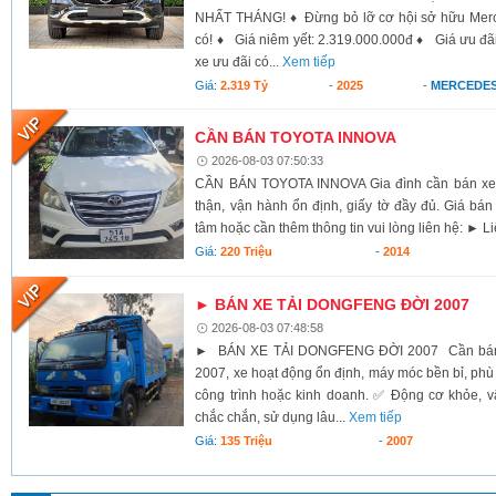
NHẤT THÁNG! ♦ Đừng bỏ lỡ cơ hội sở hữu Merce
có! ♦ Giá niêm yết: 2.319.000.000đ ♦ Giá ưu đãi 
xe ưu đãi có...
Xem tiếp
Giá:
2.319 Tỷ
-
2025
-
MERCEDES
CẦN BÁN TOYOTA INNOVA
2026-08-03 07:50:33
CẦN BÁN TOYOTA INNOVA Gia đình cần bán xe 
thận, vận hành ổn định, giấy tờ đầy đủ. Giá bán 
tâm hoặc cần thêm thông tin vui lòng liên hệ: ► Li
Giá:
220 Triệu
-
2014
► BÁN XE TẢI DONGFENG ĐỜI 2007
2026-08-03 07:48:58
► BÁN XE TẢI DONGFENG ĐỜI 2007 Cần bán x
2007, xe hoạt động ổn định, máy móc bền bỉ, ph
công trình hoặc kinh doanh. ✅ Động cơ khỏe, 
chắc chắn, sử dụng lâu...
Xem tiếp
Giá:
135 Triệu
-
2007