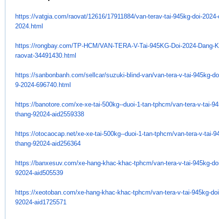
https://vatgia.com/raovat/
12616/17911884/van-terav-tai-
945kg-doi-2024-
2024.html
https://rongbay.com/TP-HCM/
VAN-TERA-V-Tai-945KG-Doi-2024-
Dang-K
raovat-34491430.html
https://sanbonbanh.com/
sellcar/suzuki-blind-van/van-
tera-v-tai-945kg-do
9-2024-
696740.html
https://banotore.com/xe-xe-
tai-500kg--duoi-1-tan-tphcm/
van-tera-v-tai-9
thang-92024-
aid2559338
https://otocaocap.net/xe-xe-
tai-500kg--duoi-1-tan-tphcm/
van-tera-v-tai-9
thang-92024-
aid256364
https://banxesuv.com/xe-hang-
khac-khac-tphcm/van-tera-v-
tai-945kg-do
92024-aid505539
https://xeotoban.com/xe-hang-
khac-khac-tphcm/van-tera-v-
tai-945kg-do
92024-aid1725571