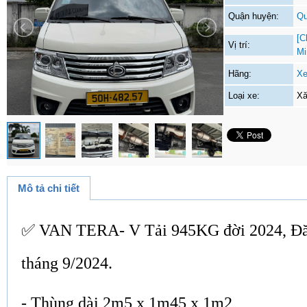
Quận huyện:
Qu
[C
Vị trí:
Mi
Hãng:
Xe
Loại xe:
Xă
Mô tả chi tiết
✅ VAN TERA- V Tải 945KG đời 2024, Đăn
tháng 9/2024.
- Thùng dài 2m5 x 1m45 x 1m2