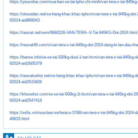
https://yeuvohai.com/mua-ban-
xe-tai-tpho-chi-minh/van-tera-
v-tai-945kg
https://otosedan.net/xe-hang-
khac-khac-tphcm/van-tera-v-
tai-945kg-doi-
92024-aid868043
https://raovat.net/xem/
8660226-VAN-TERA--V-Tai-945KG-
Doi-2024.html
https://raovat49.com/s/van-
tera-v-tai-945kg-doi-2024-
dang-ki-lan-dau-th
https://banxe.info/xe-xe-tai-
500kg-duoi-1-tan-hcm/van-tera-
v-tai-945kg-d
92024-aid2605379
https://raovatxehoi.net/xe-
hang-khac-khac-tphcm/van-tera-
v-tai-945kg-d
92024-aid2515826
https://khoxehoi.com/xe-xe-
tai-500kg-1t-hcm/van-tera-v-
tai-945kg-doi-2
92024-aid2547418
https://xe5s.vn/mua-ban-xe/
teraco-3768/van-tera-v-tai-
945kg-doi-2024-da
40633.html