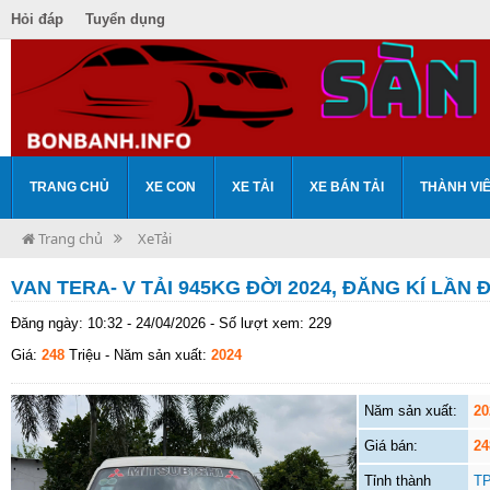
Hỏi đáp
Tuyển dụng
TRANG CHỦ
XE CON
XE TẢI
XE BÁN TẢI
THÀNH VI
Trang chủ
XeTải
VAN TERA- V TẢI 945KG ĐỜI 2024, ĐĂNG KÍ LẦN 
Đăng ngày: 10:32 - 24/04/2026 - Số lượt xem: 229
Giá:
248
Triệu
- Năm sản xuất:
2024
Năm sản xuất:
20
Giá bán:
24
Tỉnh thành
TP