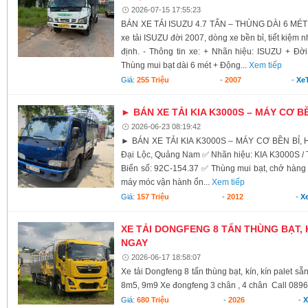
2026-07-15 17:55:23
BÁN XE TẢI ISUZU 4.7 TẤN – THÙNG DÀI 6 MÉT 
xe tải ISUZU đời 2007, dòng xe bền bỉ, tiết kiệm 
định. - Thông tin xe: + Nhãn hiệu: ISUZU + Đời 
Thùng mui bạt dài 6 mét + Động...
Xem tiếp
Giá:
255 Triệu
-
2007
-
XeT
► BÁN XE TẢI KIA K3000S – MÁY CƠ B
2026-06-23 08:19:42
► BÁN XE TẢI KIA K3000S – MÁY CƠ BỀN BỈ,
Đại Lộc, Quảng Nam ✅ Nhãn hiệu: KIA K3000S /
Biển số: 92C-154.37 ✅ Thùng mui bạt, chở hàng
máy móc vận hành ổn...
Xem tiếp
Giá:
157 Triệu
-
2012
-
X
XE TẢI DONGFENG 8 TẤN THÙNG BẠT, K
NGAY
2026-06-17 18:58:07
Xe tải Dongfeng 8 tấn thùng bạt, kín, kín palet 
8m5, 9m9 Xe đongfeng 3 chân , 4 chân Call 0896
Giá:
680 Triệu
-
2026
-
X