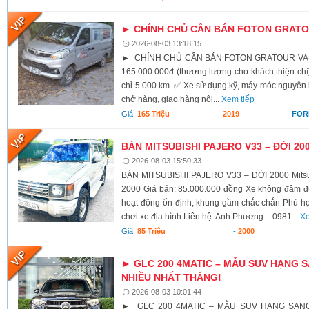
► CHÍNH CHỦ CẦN BÁN FOTON GRATOU
2026-08-03 13:18:15
► CHÍNH CHỦ CẦN BÁN FOTON GRATOUR VAN 2
165.000.000đ (thương lượng cho khách thiện c
chỉ 5.000 km ✅ Xe sử dụng kỹ, máy móc nguyên
chở hàng, giao hàng nội...
Xem tiếp
Giá:
165 Triệu
-
2019
-
FOR
BÁN MITSUBISHI PAJERO V33 – ĐỜI 20
2026-08-03 15:50:33
BÁN MITSUBISHI PAJERO V33 – ĐỜI 2000 Mitsub
2000 Giá bán: 85.000.000 đồng Xe không đâm 
hoạt động ổn định, khung gầm chắc chắn Phù hợp 
chơi xe địa hình Liên hệ: Anh Phương – 0981...
Xe
Giá:
85 Triệu
-
2000
► GLC 200 4MATIC – MẪU SUV HẠNG
NHIỀU NHẤT THÁNG!
2026-08-03 10:01:44
► GLC 200 4MATIC – MẪU SUV HẠNG SAN