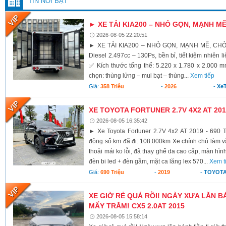
TIN NỔI BẬT
► XE TẢI KIA200 – NHỎ GỌN, MẠNH M
2026-08-05 22:20:51
► XE TẢI KIA200 – NHỎ GỌN, MẠNH MẼ, CH
Diesel 2.497cc – 130Ps, bền bỉ, tiết kiệm nhiên li
✅ Kích thước tổng thể: 5.220 x 1.780 x 2.000 
chọn: thùng lửng – mui bạt – thùng...
Xem tiếp
Giá:
358 Triệu
-
2026
-
XeT
XE TOYOTA FORTUNER 2.7V 4X2 AT 2019
2026-08-05 16:35:42
► Xe Toyota Fortuner 2.7V 4x2 AT 2019 - 690 T
động số km đã đi: 108.000km Xe chính chủ làm vă
thoải mái ko lỗi, đã thay ghế da cao cấp, màn hình
đèn bi led + đèn gầm, mặt ca lăng lex 570...
Xem t
Giá:
690 Triệu
-
2019
-
TOYOTA
XE GIỜ RẺ QUÁ RỒI! NGÀY XƯA LĂN BÁ
MẤY TRĂM! CX5 2.0AT 2015
2026-08-05 15:58:14