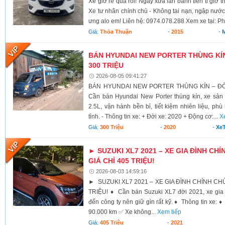
Xe giờ rẻ quá rồi! Ngày xưa lăn bánh tiền ti giờ 
Xe tư nhân chính chủ - Không tai nạn, ngập nước
ưng alo em! Liên hệ: 0974.078.288 Xem xe tại: Ph
Giá:
Thỏa Thuận
-
2015
-
BÁN HYUNDAI NEW PORTER THÙNG KÍN 
300 TRIỆU
2026-08-05 09:41:27
BÁN HYUNDAI NEW PORTER THÙNG KÍN – ĐỜI 
Cần bán Hyundai New Porter thùng kín, xe sả
2.5L, vận hành bền bỉ, tiết kiệm nhiên liệu, ph
tỉnh. - Thông tin xe: + Đời xe: 2020 + Động cơ:...
X
Giá:
300 Triệu
-
2020
-
XeT
► SUZUKI XL7 2021 – XE GIA ĐÌNH CHÍ
GIÁ CHỈ 405 TRIỆU!
2026-08-03 14:59:16
► SUZUKI XL7 2021 – XE GIA ĐÌNH CHÍNH CHỦ,
TRIỆU! ♦ Cần bán Suzuki XL7 đời 2021, xe gia 
đến công ty nên giữ gìn rất kỹ. ♦ Thông tin xe:
90.000 km ✅ Xe không...
Xem tiếp
Giá:
405 Triệu
-
2021