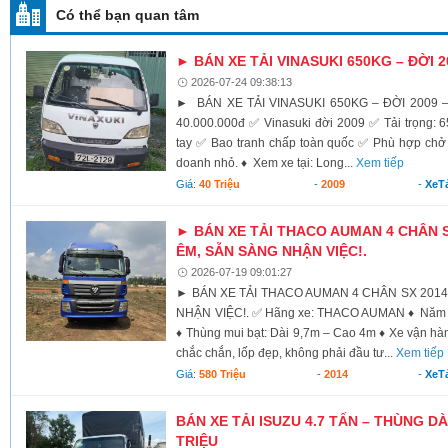
Có thể bạn quan tâm
► BÁN XE TẢI VINASUKI 650KG – ĐỜI 20
2026-07-24 09:38:13
► BÁN XE TẢI VINASUKI 650KG – ĐỜI 2009 – 
40.000.000đ ✅ Vinasuki đời 2009 ✅ Tải trọng: 
tay ✅ Bao tranh chấp toàn quốc ✅ Phù hợp chở 
doanh nhỏ. ♦ Xem xe tại: Long...
Xem tiếp
Giá:
40 Triệu
-
2009
-
XeTả
► BÁN XE TẢI THACO AUMAN 4 CHÂN SX
ÊM, SẴN SÀNG NHẬN VIỆC!.
2026-07-19 09:01:27
► BÁN XE TẢI THACO AUMAN 4 CHÂN SX 2014
NHẬN VIỆC!. ✅ Hãng xe: THACO AUMAN ♦ Năm sả
♦ Thùng mui bạt: Dài 9,7m – Cao 4m ♦ Xe vận hàn
chắc chắn, lốp đẹp, không phải đầu tư...
Xem tiếp
Giá:
580 Triệu
-
2014
-
XeTả
BÁN XE TẢI ISUZU 4.7 TẤN – THÙNG DÀI
TRIỆU