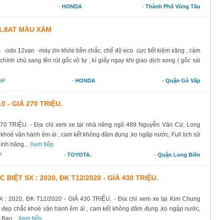
-
HONDA
-
Thành Phố Vũng Tầu
 1.8AT MÀU XÁM
-odo 12vạn -máy zin khỏe bền chắc, chế độ eco cực tiết kiệm xăng , cảm
chính chủ sang tên rút gốc vô tư , kí giấy ngay khi giao dịch xong ( gốc sài
M²
-
HONDA
-
Quận Gò Vấp
0 - GIÁ 270 TRIỆU.
0 TRIỆU. - Địa chỉ xem xe tại nhà riêng ngõ 489 Nguyễn Văn Cừ, Long
 khoẻ vận hành êm ái , cam kết không đâm đụng ,ko ngập nước, Full lịch sử
ính hãng...
Xem tiếp
²
-
TOYOTA.
-
Quận Long Biên
BIỆT SX : 2020, ĐK T12/2020 - GIÁ 430 TRIỆU.
 2020, ĐK T12/2020 - GIÁ 430 TRIỆU. - Địa chỉ xem xe tại Kim Chung
e đẹp chắc khoẻ vận hành êm ái , cam kết không đâm đụng ,ko ngập nước,
 Bao...
Xem tiếp