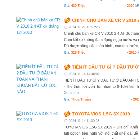
Giá:
430 Triệu
-
2020
M
CHÍNH CHỦ BÁN XE CR V 2010 2
2024-11-21 15:57:23
Chính chủ bán xe CR V 2010 2.4 AT đk thá
Cam kết xe không đâm đụng ngập nước và 
Đã được nâng cấp màn hình , camera trước, s
Giá:
325 Triệu
-
2010
TIỀN ÍT ĐẦU TƯ GÌ ? ĐẦU TƯ
2024-11-14 14:46:02
TIỀN ÍT ĐẦU TƯ GÌ ? ĐẦU TƯ Ở ĐÂU AN T
- Thế thời ,lời ,vốn lợi nhận từ 8-10% liên
Xem tiếp
Giá:
Thỏa Thuận
-
202
TOYOTA VIOS 1.5G SX 2019
2024-11-14 11:30:23
TOYOTA VIOS 1.5G SX 2019 - Địa chỉ: Khối
full option tiện nghi với nội thất ghế da, đ