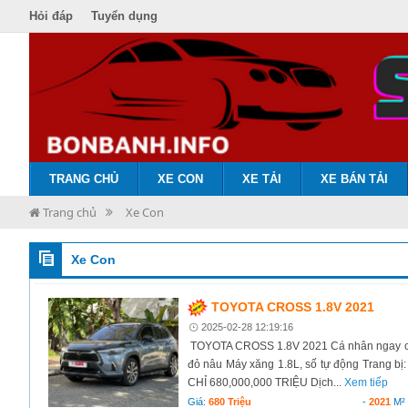
Hỏi đáp
Tuyển dụng
TRANG CHỦ
XE CON
XE TẢI
XE BÁN TẢI
Trang chủ
Xe Con
Xe Con
TOYOTA CROSS 1.8V 2021
2025-02-28 12:19:16
TOYOTA CROSS 1.8V 2021 Cá nhân ngay chủ 
đỏ nâu Máy xăng 1.8L, số tự động Trang bị: 
CHỈ 680,000,000 TRIỆU Dịch...
Xem tiếp
Giá:
680 Triệu
-
2021
M²