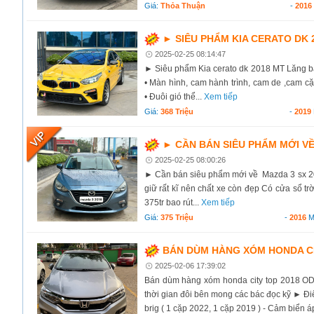
Giá:
Thỏa Thuận
-
2016
► SIÊU PHẨM KIA CERATO DK 
2025-02-25 08:14:47
► Siêu phẩm Kia cerato dk 2018 MT Lăng bán
• Màn hình, cam hành trình, cam de ,cam 
• Đuôi gió thể...
Xem tiếp
Giá:
368 Triệu
-
2019
► CẦN BÁN SIÊU PHẨM MỚI V
2025-02-25 08:00:26
► Cần bán siêu phẩm mới về Mazda 3 sx 20
giữ rất kĩ nên chất xe còn đẹp Có cửa sổ tr
375tr bao rút...
Xem tiếp
Giá:
375 Triệu
-
2016
M
BÁN DÙM HÀNG XÓM HONDA CI
2025-02-06 17:39:02
Bán dùm hàng xóm honda city top 2018 OD
thời gian đôi bên mong các bác đọc kỹ ► Đi
brig ( 1 cặp 2022, 1 cặp 2019 ) - Cảm biển áp