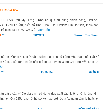
24 MÀU ĐỎ
USED CAR Phú Mỹ Hưng - Kho Xe qua sử dụng chính hãng] Hotline :
 -1 chủ từ đầu, biển số Tỉnh - Màu Đỏ. Option: Film, lót sàn, thảm sàn,
rí, camera de , vv..vvv Giá...
Xem tiếp
4
M²
-
TOYOTA.
-
Phường Tân Phong
ủ gia đình cực kì giữ Bảo dưỡng Full lịch sử hãng Màu Bạc , nội thất đỏ
 xe đã qua sử dụng hoàn hảo chỉ có tại Toyota Used Car Phú Mỹ Hưng: ✅-
ếp
2
M²
-
TOYOTA.
-
Quận 11
u vàng cát ✅ Xe gia đình sử dụng đẹp xuất sắc, không lỗi, không kinh
in. ► Giá 235tr bao rút hồ sơ xem xe bớt lộc lá Ac quan tâm ib hoặc ►
M²
-
KIA
-
Thành Phố Dĩ An