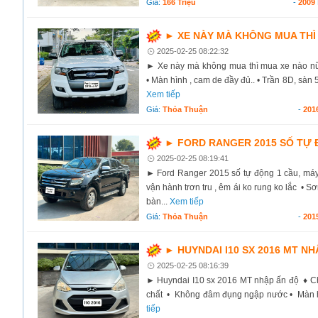
Giá:
166 Triệu
-
2009
► XE NÀY MÀ KHÔNG MUA THÌ
2025-02-25 08:22:32
► Xe này mà không mua thì mua xe nào nữa
• Màn hình , cam de đầy đủ.. • Trần 8D, sàn 5D
Xem tiếp
Giá:
Thỏa Thuận
-
201
► FORD RANGER 2015 SỐ TỰ Đ
2025-02-25 08:19:41
► Ford Ranger 2015 số tự động 1 cầu, máy 
vận hành trơn tru , êm ái ko rung ko lắc • 
bàn...
Xem tiếp
Giá:
Thỏa Thuận
-
201
► HUYNDAI I10 SX 2016 MT NH
2025-02-25 08:16:39
► Huyndai I10 sx 2016 MT nhập ấn độ ♦ Chu
chất • Không đâm đụng ngập nước • Màn hìn
tiếp