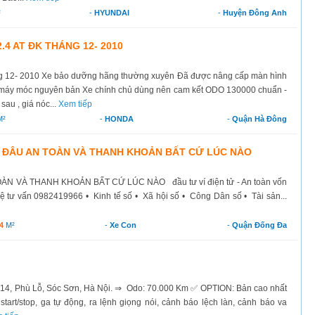
²
-
HYUNDAI
-
Huyện Đông Anh
.4 AT ĐK THÁNG 12- 2010
ng 12- 2010 Xe bảo dưỡng hãng thường xuyên Đã được nâng cấp màn hình
máy móc nguyên bản Xe chính chủ dùng nên cam kết ODO 130000 chuẩn -
au , giá nóc...
Xem tiếp
M²
-
HONDA
-
Quận Hà Đông
 Ở ĐÂU AN TOÀN VÀ THANH KHOẢN BẤT CỨ LÚC NÀO
OÀN VÀ THANH KHOẢN BẤT CỨ LÚC NÀO đầu tư ví điện tử - An toàn vốn
 hệ tư vấn 0982419966 • Kinh tế số • Xã hội số • Công Dân số • Tài sản...
4
M²
-
Xe Con
-
Quận Đống Đa
 14, Phù Lỗ, Sóc Sơn, Hà Nội. ⇒ Odo: 70.000 Km ✅ OPTION: Bản cao nhất
ề start/stop, ga tự động, ra lệnh giọng nói, cảnh báo lệch làn, cảnh báo va