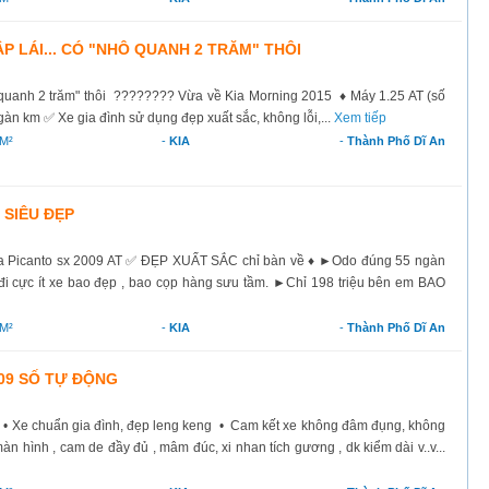
P LÁI... CÓ "NHÔ QUANH 2 TRĂM" THÔI
ô quanh 2 trăm" thôi ???????? Vừa về Kia Morning 2015 ♦ Máy 1.25 AT (số
✅ Xe gia đình sử dụng đẹp xuất sắc, không lỗi,...
Xem tiếp
M²
-
KIA
-
Thành Phố Dĩ An
 SIÊU ĐẸP
a Picanto sx 2009 AT ✅ ĐẸP XUẤT SẮC chỉ bàn về ♦ ►Odo đúng 55 ngàn
 cực ít xe bao đẹp , bao cọp hàng sưu tầm.ㅤㅤㅤ ►Chỉ 198 triệu bên em BAO
M²
-
KIA
-
Thành Phố Dĩ An
09 SỐ TỰ ĐỘNG
 Xe chuẩn gia đình, đẹp leng keng • Cam kết xe không đâm đụng, không
n hình , cam de đầy đủ , mâm đúc, xi nhan tích gương , dk kiểm dài v..v...