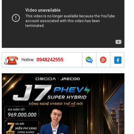
0948242555
Hotline