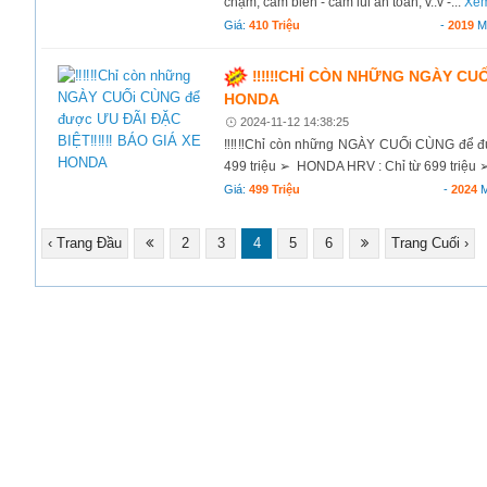
chạm, cảm biến - cam lùi an toàn, v..v -...
Xem
Giá:
410 Triệu
-
2019
M
‼️‼️‼️CHỈ CÒN NHỮNG NGÀY CUỐ
HONDA
2024-11-12 14:38:25
‼️‼️‼️Chỉ còn những NGÀY CUỐi CÙNG để 
499 triệu ➢ HONDA HRV : Chỉ từ 699 triệu 
Giá:
499 Triệu
-
2024
M
‹ Trang Đầu
2
3
4
5
6
Trang Cuối ›