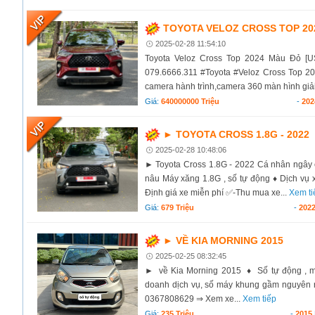
TOYOTA VELOZ CROSS TOP 20
2025-02-28 11:54:10
Toyota Veloz Cross Top 2024 Màu Đỏ [
079.6666.311 #Toyota #Veloz Cross Top 2024
camera hành trình,camera 360 màn hình giải t
Giá:
640000000 Triệu
-
202
► TOYOTA CROSS 1.8G - 2022
2025-02-28 10:48:06
► Toyota Cross 1.8G - 2022 Cá nhân ngây ch
nâu Máy xăng 1.8G , số tự động ♦ Dịch vụ
Định giá xe miễn phí ✅-Thu mua xe...
Xem ti
Giá:
679 Triệu
-
202
► VỀ KIA MORNING 2015
2025-02-25 08:32:45
► về Kia Morning 2015 ♦ Số tự động , mà
doanh dịch vụ, số máy khung gầm nguyên r
0367808629 ⇒ Xem xe...
Xem tiếp
Giá:
235 Triệu
-
2015