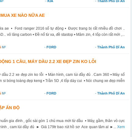
M²
-
KIA
-
Thành Phố Dĩ An
 MUA XE NÀO NỮA AE
 ae • Ford ranger 2016 số tự động • Được trang bị rất nhiều đồ chơi ..
... vô lăng carbon • Đề nổ từ xa, đề stastop • Mâm zin, 4 lốp còn rất mới ,...
6
M²
-
FORD
-
Thành Phố Dĩ An
ỘNG 1 CẦU, MÁY DẦU 2.2 XE ĐẸP ZIN KO LỖI
dầu 2.2 xe đẹp zin ko lỗi • Màn hình, cam lùi đầy đủ . Cam 360 • Máy số
Sơn si bóng loáng đẹp keng • Trần 5D ,4 lốp dày cui • Nói chung xe đẹp miễn
5
M²
-
FORD
-
Thành Phố Dĩ An
ẬP ẤN ĐỘ
ẩn gia đình , gốc sài gòn 1 chủ mua mới từ đầu • Máy, gầm, thân vỏ cực
h , cam lùi đầy đủ ► Giá 179tr bao rút hồ sơ Ace quan tâm al ►...
Xem