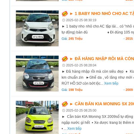
► 1 BABY NHO NHỎ CHO AC TẬ
2025-02-25 08:30:19
► 1 baby nho nhỏ cho AC tập lái... có "nh
tự động) bản đủ ♦ Đi đúng 105 ngàn km 
Giá:
245 Triệu
-
2015
► ĐÃ HÀNG NHẬP RỒI MÀ CÒN
2025-02-25 08:28:04
► Đã hàng nhập rồi mà còn siêu đẹp ♦ Ki
km chuẩn zin ►Ghế da , vô lăng như mới đi
RÚT HỒ SƠ còn bớt lộc...
Xem tiếp
Giá:
198 Triệu
-
2009
► CẦN BÁN KIA MONING SX 20
2025-02-25 08:25:00
► Cần bán KIA Moning SX 2009số tự động •
ngập nước gì hết • Xe được trang bị thêm mà
• ...
Xem tiếp