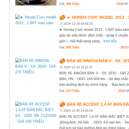
Giá:
380 Triệu
-
2018
M²
► HONDA CIVIC MODEL 2013 ,
2024-12-28 08:56:33
► Honda Civic model 2013 , 1.8AT màu xám 
giác lái siêu thích đầm chắc - pháp lí chuẩn 
gòn ) - Nội thất sang sáng...
Xem tiếp
Giá:
306 Triệu
-
2013
BÁN XE INNOVA BẢN V - SX: 201
2024-12-10 19:11:37
BÁN XE INNOVA BẢN V - SX: 2010 - GIÁ 27
Biên, HN. - ODO: 165.000 km. - Xe đẹp chắc
bảo dưỡng định kỳ chính hãng. - Bao test ch
Giá:
270 Triệu
-
2010
M
BÁN XE ACCENT 1.4 AT BẢN ĐẶC 
2024-12-05 14:05:58
BÁN XE ACCENT 1.4 AT BẢN ĐẶC BIỆT SX :
,Đông Anh, Hà Nội. - ODO: 4,6 vạn km. - X
Full lịch sử bảo dưỡng định kỳ chính hãng. -