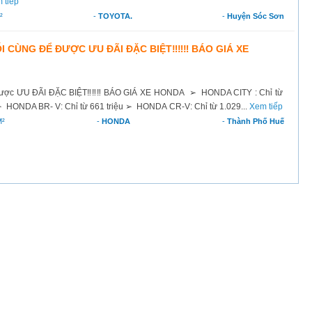
 tiếp
²
-
TOYOTA.
-
Huyện Sóc Sơn
I CÙNG ĐỂ ĐƯỢC ƯU ĐÃI ĐẶC BIỆT‼️‼️‼️ BÁO GIÁ XE
được ƯU ĐÃI ĐẶC BIỆT‼️‼️‼️ BÁO GIÁ XE HONDA ➢ HONDA CITY : Chỉ từ
➢ HONDA BR- V: Chỉ từ 661 triệu ➢ HONDA CR-V: Chỉ từ 1.029...
Xem tiếp
²
-
HONDA
-
Thành Phố Huế