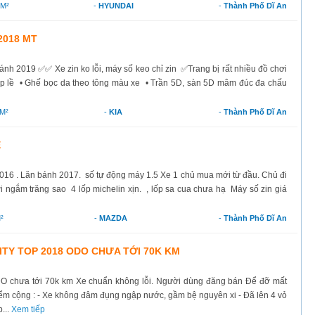
M²
-
HYUNDAI
-
Thành Phố Dĩ An
2018 MT
h 2019 ✅✅ Xe zin ko lỗi, máy số keo chỉ zin ✅Trang bị rất nhiều đồ chơi
cặp lề • Ghế bọc da theo tông màu xe • Trần 5D, sàn 5D mâm đúc đa chấu
M²
-
KIA
-
Thành Phố Dĩ An
Ề
16 . Lăn bánh 2017. số tự động máy 1.5 Xe 1 chủ mua mới từ đầu. Chủ đi
ời ngắm trăng sao 4 lốp michelin xịn. , lốp sa cua chưa hạ Máy số zin giá
²
-
MAZDA
-
Thành Phố Dĩ An
TY TOP 2018 ODO CHƯA TỚI 70K KM
O chưa tới 70k km Xe chuẩn không lỗi. Người dùng đăng bán Để đỡ mất
ểm cộng : - Xe không đâm đụng ngập nước, gầm bệ nguyên xi - Đã lên 4 vỏ
...
Xem tiếp