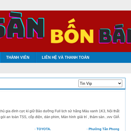
THÀNH VIÊN
LIÊN HỆ VÀ THANH TOÁN
gia đình cực kì giữ Bảo dưỡng Full lịch sử hãng Màu xanh 1K3, Nội thất
gói an toàn TSS, cốp điện, dán phim, Màn hình giải trí , thảm sàn...vvv GIÁ
-
TOYOTA.
-
Phường Tân Phong