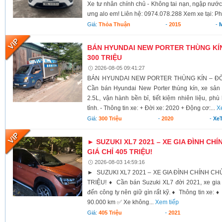
Xe tư nhân chính chủ - Không tai nạn, ngập nước
ưng alo em! Liên hệ: 0974.078.288 Xem xe tại: Ph
Giá:
Thỏa Thuận
-
2015
-
BÁN HYUNDAI NEW PORTER THÙNG KÍN 
300 TRIỆU
2026-08-05 09:41:27
BÁN HYUNDAI NEW PORTER THÙNG KÍN – ĐỜI 
Cần bán Hyundai New Porter thùng kín, xe sả
2.5L, vận hành bền bỉ, tiết kiệm nhiên liệu, ph
tỉnh. - Thông tin xe: + Đời xe: 2020 + Động cơ:...
X
Giá:
300 Triệu
-
2020
-
XeT
► SUZUKI XL7 2021 – XE GIA ĐÌNH CHÍ
GIÁ CHỈ 405 TRIỆU!
2026-08-03 14:59:16
► SUZUKI XL7 2021 – XE GIA ĐÌNH CHÍNH CHỦ,
TRIỆU! ♦ Cần bán Suzuki XL7 đời 2021, xe gia 
đến công ty nên giữ gìn rất kỹ. ♦ Thông tin xe:
90.000 km ✅ Xe không...
Xem tiếp
Giá:
405 Triệu
-
2021