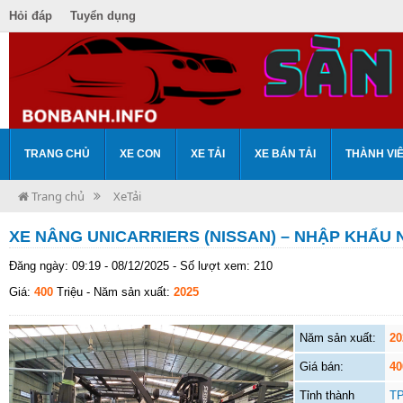
Hỏi đáp
Tuyển dụng
TRANG CHỦ
XE CON
XE TẢI
XE BÁN TẢI
THÀNH VI
Trang chủ
XeTải
XE NÂNG UNICARRIERS (NISSAN) – NHẬP KHẨU
Đăng ngày: 09:19 - 08/12/2025 - Số lượt xem: 210
Giá:
400
Triệu
- Năm sản xuất:
2025
Năm sản xuất:
20
Giá bán:
40
Tỉnh thành
TP