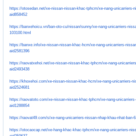
https://otosedan.net/xe-
nissan-nissan-khac-tphcm/xe-
nang-unicarriers-n
aid858452
https://banxehoicu.vn/ban-oto-
cu/nissan/sunny/xe-nang-
unicarriers-nis
103100.html
https://banxe.info/xe-nissan-
nissan-khac-hcm/xe-nang-
unicarriers-niss
aid2581396
https://raovatxehoi.net/xe-
nissan-nissan-khac-tphcm/xe-
nang-unicarrier
aid2493438
https://khoxehoi.com/xe-
nissan-nissan-khac-hcm/xe-
nang-unicarriers-n
aid2524681
https://raovatoto.com/xe-
nissan-nissan-khac-tphcm/xe-
nang-unicarriers
aid1288854
https://raovat49.com/s/xe-
nang-unicarriers-nissan-nhap-
khau-nhat-ban-
https://otocaocap.net/xe-hang-
khac-khac-tphcm/xe-nang-
unicarriers-ni
aid250637