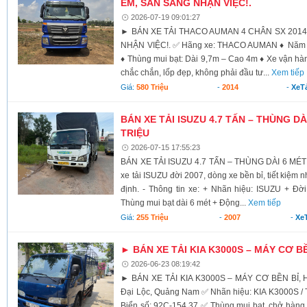
ÊM, SẴN SÀNG NHẬN VIỆC!.
2026-07-19 09:01:27
► BÁN XE TẢI THACO AUMAN 4 CHÂN SX 2014
NHẬN VIỆC!. ✅ Hãng xe: THACO AUMAN ♦ Năm sả
♦ Thùng mui bạt: Dài 9,7m – Cao 4m ♦ Xe vận hàn
chắc chắn, lốp đẹp, không phải đầu tư...
Xem tiếp
Giá:
580 Triệu
-
2014
-
XeTả
BÁN XE TẢI ISUZU 4.7 TẤN – THÙNG DÀI
TRIỆU
2026-07-15 17:55:23
BÁN XE TẢI ISUZU 4.7 TẤN – THÙNG DÀI 6 MÉT 
xe tải ISUZU đời 2007, dòng xe bền bỉ, tiết kiệm 
định. - Thông tin xe: + Nhãn hiệu: ISUZU + Đời 
Thùng mui bạt dài 6 mét + Động...
Xem tiếp
Giá:
255 Triệu
-
2007
-
XeT
► BÁN XE TẢI KIA K3000S – MÁY CƠ B
2026-06-23 08:19:42
► BÁN XE TẢI KIA K3000S – MÁY CƠ BỀN BỈ,
Đại Lộc, Quảng Nam ✅ Nhãn hiệu: KIA K3000S /
Biển số: 92C-154.37 ✅ Thùng mui bạt, chở hàng