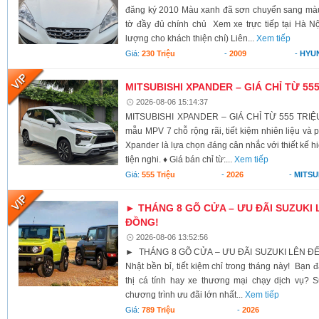
đăng ký 2010 Màu xanh đã sơn chuyển sang màu 
tờ đầy đủ chính chủ Xem xe trực tiếp tại Hà Nộ
lượng cho khách thiện chí) Liên...
Xem tiếp
Giá:
230 Triệu
-
2009
-
HYU
MITSUBISHI XPANDER – GIÁ CHỈ TỪ 55
2026-08-06 15:14:37
MITSUBISHI XPANDER – GIÁ CHỈ TỪ 555 TRIỆU
mẫu MPV 7 chỗ rộng rãi, tiết kiệm nhiên liệu và 
Xpander là lựa chọn đáng cân nhắc với thiết kế h
tiện nghi. ♦ Giá bán chỉ từ:...
Xem tiếp
Giá:
555 Triệu
-
2026
-
MITSU
► THÁNG 8 GÕ CỬA – ƯU ĐÃI SUZUKI 
ĐỒNG!
2026-08-06 13:52:56
► THÁNG 8 GÕ CỬA – ƯU ĐÃI SUZUKI LÊN ĐẾ
Nhật bền bỉ, tiết kiệm chỉ trong tháng này! Bạn 
thị cá tính hay xe thương mại chạy dịch vụ? S
chương trình ưu đãi lớn nhất...
Xem tiếp
Giá:
789 Triệu
-
2026