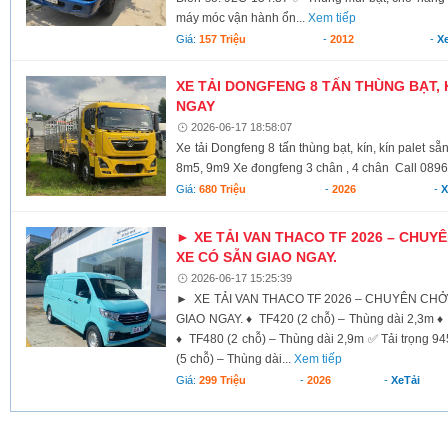
máy móc vận hành ổn...
Xem tiếp
Giá:
157 Triệu
-
2012
-
X
XE TẢI DONGFENG 8 TẤN THÙNG BẠT, K
NGAY
2026-06-17 18:58:07
Xe tải Dongfeng 8 tấn thùng bạt, kín, kín palet 
8m5, 9m9 Xe đongfeng 3 chân , 4 chân Call 0896
Giá:
680 Triệu
-
2026
-
X
► XE TẢI VAN THACO TF 2026 – CHUY
XE CÓ SẴN GIAO NGAY.
2026-06-17 15:25:39
► XE TẢI VAN THACO TF 2026 – CHUYÊN CHỞ
GIAO NGAY. ♦ TF420 (2 chỗ) – Thùng dài 2,3m ♦
♦ TF480 (2 chỗ) – Thùng dài 2,9m ✅ Tải trọng 945
(5 chỗ) – Thùng dài...
Xem tiếp
Giá:
299 Triệu
-
2026
-
XeTải