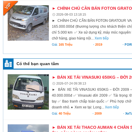
► CHÍNH CHỦ CẦN BÁN FOTON GRATOU
2026-08-03 13:18:15
► CHÍNH CHỦ CẦN BÁN FOTON GRATOUR VAN 2
165.000.000đ (thương lượng cho khách thiện c
chỉ 5.000 km ✅ Xe sử dụng kỹ, máy móc nguyên
chở hàng, giao hàng nội...
Xem tiếp
Giá:
165 Triệu
-
2019
-
FOR
Có thể bạn quan tâm
► BÁN XE TẢI VINASUKI 650KG – ĐỜI 20
2026-07-24 09:38:13
► BÁN XE TẢI VINASUKI 650KG – ĐỜI 2009 – 
40.000.000đ ✅ Vinasuki đời 2009 ✅ Tải trọng: 
tay ✅ Bao tranh chấp toàn quốc ✅ Phù hợp chở 
doanh nhỏ. ♦ Xem xe tại: Long...
Xem tiếp
Giá:
40 Triệu
-
2009
-
XeTả
► BÁN XE TẢI THACO AUMAN 4 CHÂN SX