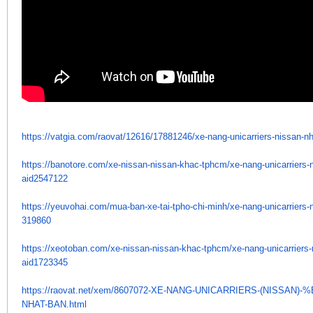
https://vatgia.com/raovat/
12616/17881246/xe-nang-
unicarriers-nissan-n
https://banotore.com/xe-
nissan-nissan-khac-tphcm/xe-
nang-unicarriers-
aid2547122
https://yeuvohai.com/mua-ban-
xe-tai-tpho-chi-minh/xe-nang-
unicarriers
319860
https://xeotoban.com/xe-
nissan-nissan-khac-tphcm/xe-
nang-unicarriers
aid1723345
https://raovat.net/xem/
8607072-XE-NANG-UNICARRIERS-(
NISSAN)-%
NHAT-BAN.html