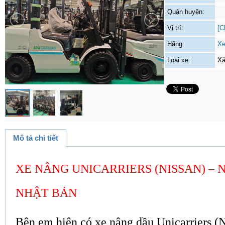
Quận huyện:
Vị trí:
[C
Hãng:
Xe
Loại xe:
Xă
Mô tả chi tiết
XE NÂNG UNICARRIERS (NISSAN) –
NHẬT BẢN
Bên em hiện có xe nâng dầu Unicarriers (N