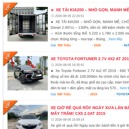
► XE TẢI KIA200 – NHỎ GỌN, MẠNH M
2026-08-05 22:20:51
► XE TẢI KIA200 – NHỎ GỌN, MẠNH MẼ, CH
Diesel 2.497cc – 130Ps, bền bỉ, tiết kiệm nhiên li
✅ Kích thước tổng thể: 5.220 x 1.780 x 2.000 
chọn: thùng lửng – mui bạt – thùng...
Xem tiếp
Giá:
358 Triệu
-
2026
-
XeT
XE TOYOTA FORTUNER 2.7V 4X2 AT 2019
2026-08-05 16:35:42
► Xe Toyota Fortuner 2.7V 4x2 AT 2019 - 690 T
động số km đã đi: 108.000km Xe chính chủ làm vă
thoải mái ko lỗi, đã thay ghế da cao cấp, màn hình
đèn bi led + đèn gầm, mặt ca lăng lex 570...
Xem t
Giá:
690 Triệu
-
2019
-
TOYOTA
XE GIỜ RẺ QUÁ RỒI! NGÀY XƯA LĂN BÁ
MẤY TRĂM! CX5 2.0AT 2015
2026-08-05 15:58:14
Xe giờ rẻ quá rồi! Ngày xưa lăn bánh tiền ti giờ 