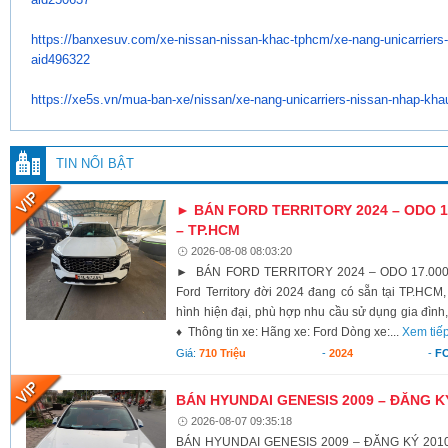
https://banxesuv.com/xe-
nissan-nissan-khac-tphcm/xe-
nang-unicarriers
aid496322
https://xe5s.vn/mua-ban-xe/
nissan/xe-nang-unicarriers-
nissan-nhap-kha
TIN NỔI BẬT
► BÁN FORD TERRITORY 2024 – ODO 17
– TP.HCM
2026-08-08 08:03:20
► BÁN FORD TERRITORY 2024 – ODO 17.000K
Ford Territory đời 2024 đang có sẵn tại TP.HCM,
hình hiện đại, phù hợp nhu cầu sử dụng gia đình,
♦ Thông tin xe: Hãng xe: Ford Dòng xe:...
Xem tiế
Giá:
710 Triệu
-
2024
-
F
BÁN HYUNDAI GENESIS 2009 – ĐĂNG K
2026-08-07 09:35:18
BÁN HYUNDAI GENESIS 2009 – ĐĂNG KÝ 2010 X