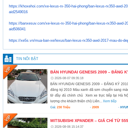
https://khoxehoi.com/xe-lexus-
rx-350-hai-phong/ban-lexus-
rx350-awd-20
aid2549016
https://banxesuv.com/xe-lexus-
rx-350-hai-phong/ban-lexus-
rx350-awd-2
aid506041
https://xe5s.vn/mua-ban-xe/
lexus/ban-lexus-rx350-awd-
2017-mau-do-dep
TIN NỔI BẬT
BÁN HYUNDAI GENESIS 2009 – ĐĂNG K
2026-08-07 09:35:18
BÁN HYUNDAI GENESIS 2009 – ĐĂNG KÝ 2010 X
đăng ký 2010 Màu xanh đã sơn chuyển sang màu 
tờ đầy đủ chính chủ Xem xe trực tiếp tại Hà Nộ
lượng cho khách thiện chí) Liên...
Xem tiếp
Giá:
230 Triệu
-
2009
-
HYU
MITSUBISHI XPANDER – GIÁ CHỈ TỪ 55
2026-08-06 15:14:37