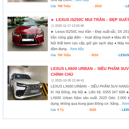
Giá:
768 Triệu
-
2010
-
L
► LEXUS IS250C MUI TRẦN – ĐẸP XUẤT
2025-11-17 13:03:48
► Lexus IS250C mui trần – Đẹp xuất sắc, SX 20
trần cứng gập điện – hoạt động mượt ♦ Màu đỏ hi
Nội thất kem cao cấp, giữ gìn sạch đẹp ♦ Máy 
đâm đụng...
Xem tiếp
Giá:
760 Triệu
-
2010
-
LEXUS
LEXUS LX600 URBAN – SIÊU PHẨM SUV
CHÍNH CHỦ
2025-10-05 22:46:41
LEXUS LX600 URBAN – SIÊU PHẨM SUV HẠNG 
trí: Hà Đông, Hà Nội ► Liên hệ: 0355 347 689 ►
LX600 Urban Năm sản xuất: 2025 Odo: 2.000 
dụng, không qua trung gian Động cơ: Xăng...
Xem 
Giá:
9 Tỷ
-
2025
-
LEX