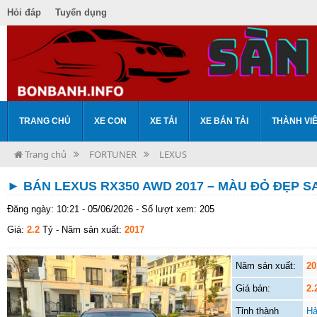
Hỏi đáp
Tuyển dụng
TRANG CHỦ
XE CON
XE TẢI
XE BÁN TẢI
THÀNH VI
Trang chủ
FORTUNER
LEXUS
► BÁN LEXUS RX350 AWD 2017 – MÀU ĐỎ ĐẸP 
Đăng ngày: 10:21 - 05/06/2026 - Số lượt xem: 205
Giá:
2.2
Tỷ
- Năm sản xuất:
2017
Năm sản xuất:
20
Giá bán:
2.
Tỉnh thành
Hả