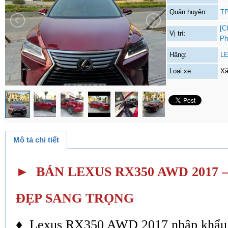
Quận huyện:
TP
[C
Vị trí:
Ph
Hãng:
L
Loại xe:
Xă
Mô tả chi tiết
► BÁN LEXUS RX350 AWD 2017 
ĐẸP SANG TRỌNG
♦ Lexus RX350 AWD 2017 nhập khẩu