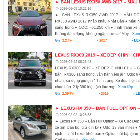
► BÁN LEXUS RX350 AWD 2017 – MÀU
2026-06-05 10:21:16
► BÁN LEXUS RX350 AWD 2017 – MÀU ĐỎ
RX350 AWD 2017 nhập khẩu Nhật Bản ♦ Màu ngoạ
sang trọng ♦ ODO: ~61.250 km ♦ Tình trạng xe 
Không đâm đụng, không ngập nước ✅ Máy...
Xem 
Giá:
2.2 Tỷ
-
2017
-
LE
LEXUS RX300 2019 – XE ĐẸP, CHÍNH CH
2026-04-22 08:23:43
LEXUS RX300 2019 – XE ĐẸP, CHÍNH CHỦ – GIÁ
bản: RX300 sang trọng, vận hành êm ái * Odo: 6 
nhân, sử dụng giữ gìn * Tình trạng: Xe đẹp, nội t
chào bán: 2 tỷ 390 triệu (có thương...
Xem tiếp
Giá:
2.39 Tỷ
-
2019
-
L
► LEXUS RX 350 – BẢN FULL OPTION 
2026-02-02 10:28:53
► Lexus RX 350 – Bản Full Option – Xe Cực Đẹp ♦
xe zin toàn bộ, giữ gìn kỹ ♦ Odo: 13 vạn miles 
nịch – chất Lexus khỏi bàn ♦ Option nổi bật (bản
Ghế da chỉnh...
Xem tiếp