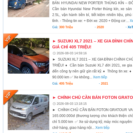
BÁN HYUNDAI NEW PORTER THÙNG KÍN – ĐỜI 
Cần bán Hyundai New Porter thùng kín, xe sả
2.5L, vận hành bền bỉ, tiết kiệm nhiên liệu, ph
tỉnh. - Thông tin xe: + Đời xe: 2020 + Động cơ:...
X
Giá:
300 Triệu
-
2020
-
XeT
► SUZUKI XL7 2021 – XE GIA ĐÌNH CHÍ
GIÁ CHỈ 405 TRIỆU!
2026-08-03 14:59:16
► SUZUKI XL7 2021 – XE GIA ĐÌNH CHÍNH CHỦ,
TRIỆU! ♦ Cần bán Suzuki XL7 đời 2021, xe gia 
đến công ty nên giữ gìn rất kỹ. ♦ Thông tin xe:
90.000 km ✅ Xe không...
Xem tiếp
Giá:
405 Triệu
-
2021
► CHÍNH CHỦ CẦN BÁN FOTON GRATOU
2026-08-03 13:18:15
► CHÍNH CHỦ CẦN BÁN FOTON GRATOUR VAN 2
165.000.000đ (thương lượng cho khách thiện c
chỉ 5.000 km ✅ Xe sử dụng kỹ, máy móc nguyên
chở hàng, giao hàng nội...
Xem tiếp