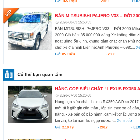
Giá:
165 Triệu
-
2019
-
FOR
BÁN MITSUBISHI PAJERO V33 – ĐỜI 20
2026-08-03 15:50:33
BÁN MITSUBISHI PAJERO V33 – ĐỜI 2000 Mitsub
2000 Giá bán: 85.000.000 đồng Xe không đâm 
hoạt động ổn định, khung gầm chắc chắn Phù hợp 
chơi xe địa hình Liên hệ: Anh Phương – 0981...
Xe
Giá:
85 Triệu
-
2000
Có thể bạn quan tâm
HÀNG CỌP SIÊU CHẤT ! LEXUS RX350 
2026-07-30 15:20:08
Hàng cọp siêu chất ! Lexus RX350 AWD sx 2017 -
mới đi ít giữ gìn cẩn thận , lốp zin theo xe cả dà
hãng. - Xe bán có bảo hành, cam kết chất lượng b
km zin, ko tai nạn, ko ngập nước. -...
Xem tiếp
Giá:
2.19 Tỷ
-
2017
-
LE