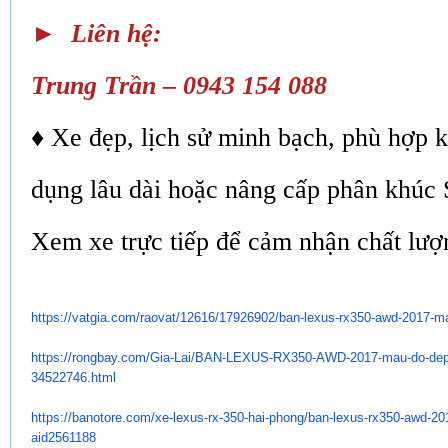
► Liên hệ:
Trung Trần – 0943 154 088
♦ Xe đẹp, lịch sử minh bạch, phù hợp 
dụng lâu dài hoặc nâng cấp phân khúc
Xem xe trực tiếp để cảm nhận chất lượn
https://vatgia.com/raovat/
12616/17926902/ban-lexus-
rx350-awd-2017-m
https://rongbay.com/Gia-Lai/
BAN-LEXUS-RX350-AWD-2017-mau-
do-dep
34522746.html
https://banotore.com/xe-lexus-
rx-350-hai-phong/ban-lexus-
rx350-awd-20
aid2561188