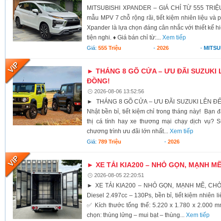
MITSUBISHI XPANDER – GIÁ CHỈ TỪ 555 TRIỆU
mẫu MPV 7 chỗ rộng rãi, tiết kiệm nhiên liệu và 
Xpander là lựa chọn đáng cân nhắc với thiết kế h
tiện nghi. ♦ Giá bán chỉ từ:...
Xem tiếp
Giá:
555 Triệu
-
2026
-
MITSU
► THÁNG 8 GÕ CỬA – ƯU ĐÃI SUZUKI 
ĐỒNG!
2026-08-06 13:52:56
► THÁNG 8 GÕ CỬA – ƯU ĐÃI SUZUKI LÊN ĐẾ
Nhật bền bỉ, tiết kiệm chỉ trong tháng này! Bạn 
thị cá tính hay xe thương mại chạy dịch vụ? S
chương trình ưu đãi lớn nhất...
Xem tiếp
Giá:
789 Triệu
-
2026
► XE TẢI KIA200 – NHỎ GỌN, MẠNH M
2026-08-05 22:20:51
► XE TẢI KIA200 – NHỎ GỌN, MẠNH MẼ, CH
Diesel 2.497cc – 130Ps, bền bỉ, tiết kiệm nhiên li
✅ Kích thước tổng thể: 5.220 x 1.780 x 2.000 
chọn: thùng lửng – mui bạt – thùng...
Xem tiếp