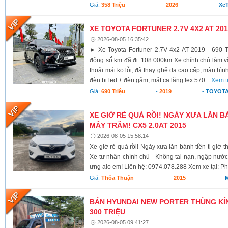
Giá:
358 Triệu
-
2026
-
XeT
XE TOYOTA FORTUNER 2.7V 4X2 AT 2019
2026-08-05 16:35:42
► Xe Toyota Fortuner 2.7V 4x2 AT 2019 - 690 T
động số km đã đi: 108.000km Xe chính chủ làm vă
thoải mái ko lỗi, đã thay ghế da cao cấp, màn hình
đèn bi led + đèn gầm, mặt ca lăng lex 570...
Xem t
Giá:
690 Triệu
-
2019
-
TOYOTA
XE GIỜ RẺ QUÁ RỒI! NGÀY XƯA LĂN BÁ
MẤY TRĂM! CX5 2.0AT 2015
2026-08-05 15:58:14
Xe giờ rẻ quá rồi! Ngày xưa lăn bánh tiền ti giờ 
Xe tư nhân chính chủ - Không tai nạn, ngập nước
ưng alo em! Liên hệ: 0974.078.288 Xem xe tại: Ph
Giá:
Thỏa Thuận
-
2015
-
BÁN HYUNDAI NEW PORTER THÙNG KÍN 
300 TRIỆU
2026-08-05 09:41:27