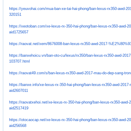
https://yeuvohai.com/mua-ban-
xe-tai-hai-phong/ban-lexus-
rx350-awd-20
320151
https://xeotoban.com/xe-lexus-
rx-350-hai-phong/ban-lexus-
rx350-awd-20
aid1725657
https://raovat.net/xem/
8676008-ban-lexus-rx350-awd-
2017-%E2%80%93-
https://banxehoicu.vn/ban-oto-
cu/lexus/rx350/ban-lexus-
rx350-awd-2017
103707.html
https://raovat49.com/s/ban-
lexus-rx350-awd-2017-mau-do-
dep-sang-tro
https://banxe.info/xe-lexus-
rx-350-hai-phong/ban-lexus-
rx350-awd-2017-
aid2607011
https://raovatxehoi.net/xe-
lexus-rx-350-hai-phong/ban-
lexus-rx350-awd-
aid2517419
https://otocaocap.net/xe-
lexus-rx-350-hai-phong/ban-
lexus-rx350-awd-2
aid256568