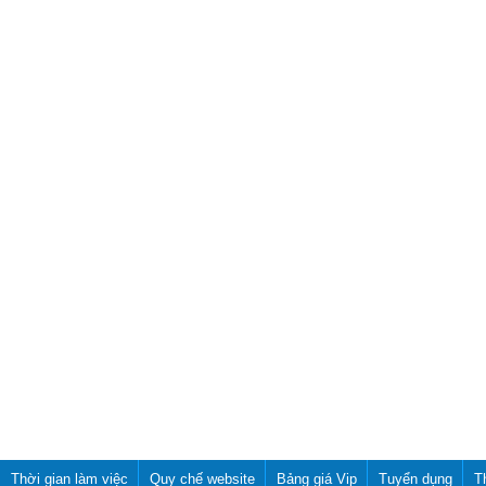
Thời gian làm việc
Quy chế website
Bảng giá Vip
Tuyển dụng
T