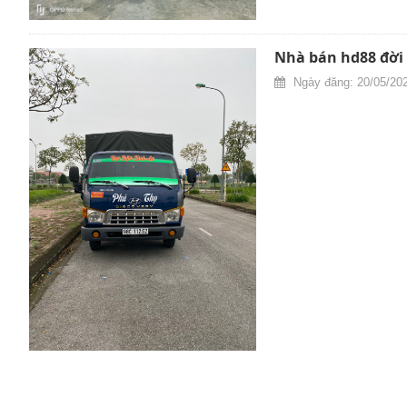
Nhà bán hd88 đời 
Ngày đăng: 20/05/20