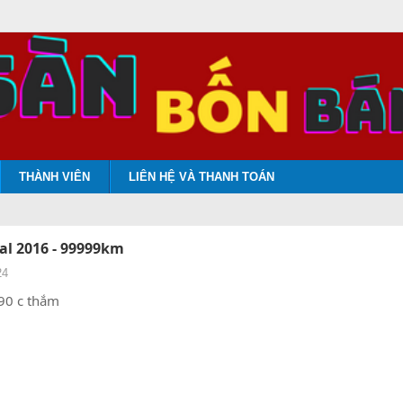
THÀNH VIÊN
LIÊN HỆ VÀ THANH TOÁN
al 2016 - 99999km
24
890 c thắm