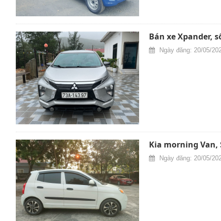
Bán xe Xpander, s
Ngày đăng: 20/05/20
Kia morning Van, 
Ngày đăng: 20/05/20