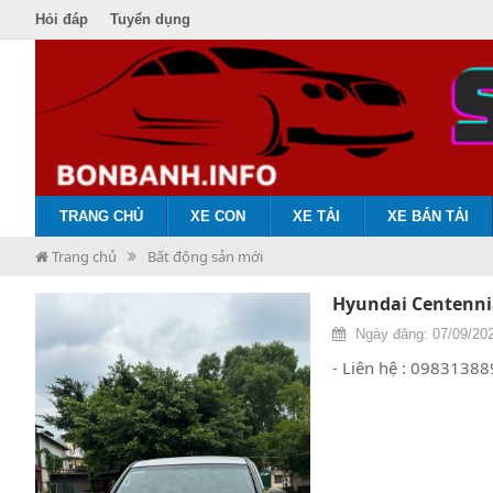
Hỏi đáp
Tuyển dụng
TRANG CHỦ
XE CON
XE TẢI
XE BÁN TẢI
Trang chủ
Bất động sản mới
Hyundai Centenni
Ngày đăng: 07/09/20
- Liên hệ : 0983138