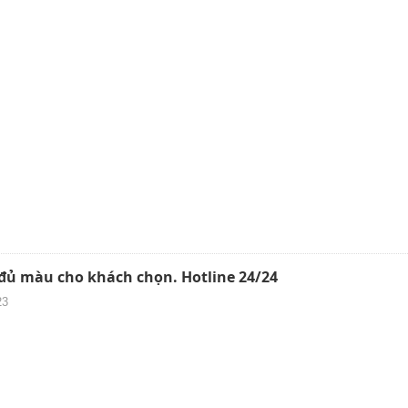
 đủ màu cho khách chọn. Hotline 24/24
23