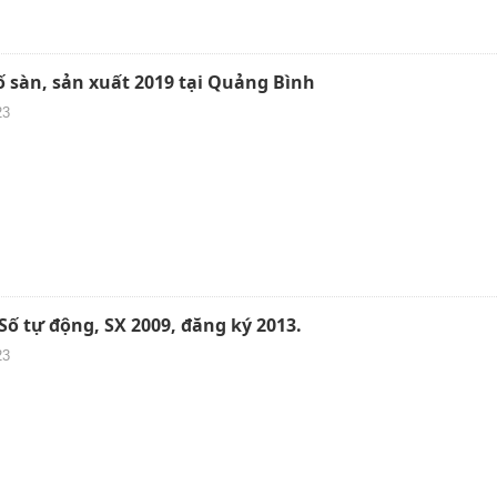
ố sàn, sản xuất 2019 tại Quảng Bình
23
Số tự động, SX 2009, đăng ký 2013.
23