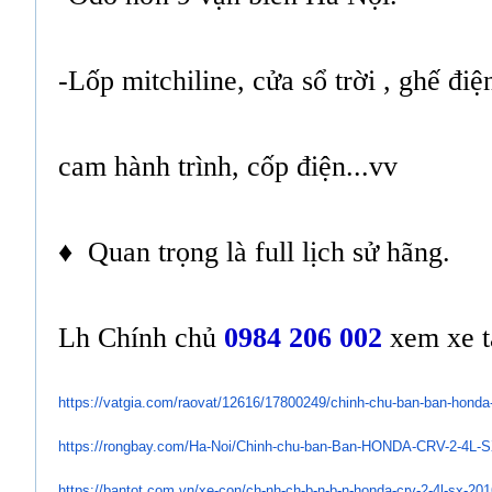
-Lốp mitchiline, cửa sổ trời , ghế đ
cam hành trình, cốp điện...vv
♦ Quan trọng là full lịch sử hãng.
Lh Chính chủ
0984 206 002
xem xe t
https://vatgia.com/raovat/
12616/17800249/chinh-chu-ban-
ban-honda-
https://rongbay.com/Ha-Noi/
Chinh-chu-ban-Ban-HONDA-CRV-2-
4L-S
https://bantot.com.vn/xe-con/
ch-nh-ch-b-n-b-n-honda-crv-2-
4l-sx-20