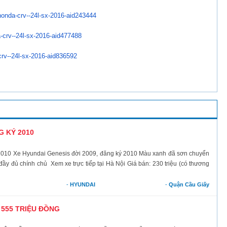
onda-crv--24l-sx-
2016-aid243444
-crv--24l-sx-2016-
aid477488
rv--24l-sx-2016-
aid836592
G KÝ 2010
0 Xe Hyundai Genesis đời 2009, đăng ký 2010 Màu xanh đã sơn chuyển
đầy đủ chính chủ Xem xe trực tiếp tại Hà Nội Giá bán: 230 triệu (có thương
-
HYUNDAI
-
Quận Cầu Giấy
 555 TRIỆU ĐỒNG