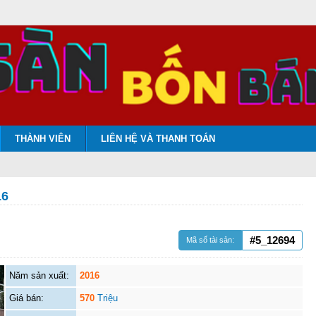
THÀNH VIÊN
LIÊN HỆ VÀ THANH TOÁN
16
#5_12694
Mã số tài sản:
Năm sản xuất:
2016
Giá bán:
570
Triệu