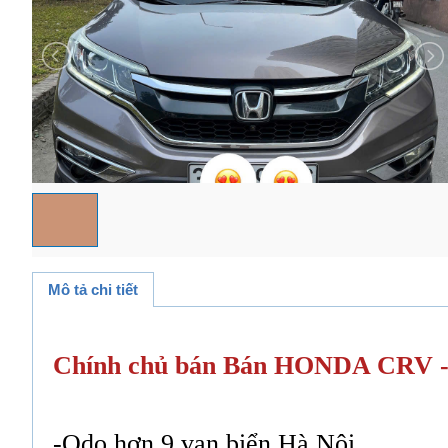
Mô tả chi tiết
Chính chủ bán Bán HONDA CRV - 
-Odo hơn 9 vạn biển Hà Nội.