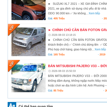
► SUZUKI XL7 2021 – XE GIA ĐÌNH CHÍNH 
2021, xe gia đình sử dụng chủ yếu đi từ nhà
ODO: 90.000 km ✅ Xe không...
Xem tiếp
Giá:
405 Triệu
-
20
► CHÍNH CHỦ CẦN BÁN FOTON GRA
2026-08-03 13:18:15
► CHÍNH CHỦ CẦN BÁN FOTON GRATOUR V
khách thiện chí) ✅ Chính chủ đứng tên ✅ O
Phù hợp chở hàng, giao hàng nội...
Xem tiếp
Giá:
165 Triệu
-
2019
BÁN MITSUBISHI PAJERO V33 – ĐỜI
2026-08-03 15:50:33
BÁN MITSUBISHI PAJERO V33 – ĐỜI 2000 Mi
không đâm đụng, không ngập nước Máy móc ho
hoặc chơi xe địa hình Liên hệ: Anh Phương –
Giá:
85 Triệu
-
2
Có thể bạn quan tâm