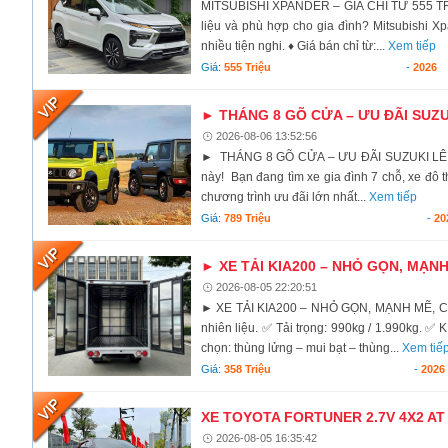
MITSUBISHI XPANDER – GIÁ CHỈ TỪ 555 TRIỆ
liệu và phù hợp cho gia đình? Mitsubishi Xp
nhiều tiện nghi. ♦ Giá bán chỉ từ:...
Xem tiếp
Giá:
555 Triệu
-
2026
► THÁNG 8 GÕ CỬA – ƯU ĐÃI SUZU
2026-08-06 13:52:56
► THÁNG 8 GÕ CỬA – ƯU ĐÃI SUZUKI LÊN ĐẾ
này! Bạn đang tìm xe gia đình 7 chỗ, xe đô t
chương trình ưu đãi lớn nhất...
Xem tiếp
Giá:
789 Triệu
-
20
► XE TẢI KIA200 – NHỎ GỌN, MẠN
2026-08-05 22:20:51
► XE TẢI KIA200 – NHỎ GỌN, MẠNH MẼ, CHỞ
nhiên liệu. ✅ Tải trọng: 990kg / 1.990kg. ✅ 
chọn: thùng lửng – mui bạt – thùng...
Xem tiế
Giá:
358 Triệu
-
2026
XE TOYOTA FORTUNER 2.7V 4X2 AT 
2026-08-05 16:35:42