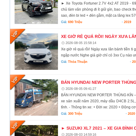
► Xe Toyota Fortuner 2.7V 4x2 AT 2019 - 6
chủ làm văn phòng đi ít giữ gìn, bao check th
sao, đèn bi led + đèn gầm, mặt ca lăng lex 57
Giá:
690 Triệu
-
2019
XE GIỜ RẺ QUÁ RỒI! NGÀY XƯA LĂN
2026-08-05 15:58:14
Xe giờ rẻ quá rồi! Ngày xưa lăn bánh tiền ti
ngập nước Nghe giá giờ chỉ có 3xx Cụ nào ưn
Giá:
Thỏa Thuận
-
20
BÁN HYUNDAI NEW PORTER THÙNG KÍ
2026-08-05 09:41:27
BÁN HYUNDAI NEW PORTER THÙNG KÍN – ĐỜI
xe sản xuất năm 2020, máy dầu D4CB 2.5L, v
tỉnh. - Thông tin xe: + Đời xe: 2020 + Động cơ:
Giá:
300 Triệu
-
2020
► SUZUKI XL7 2021 – XE GIA ĐÌNH 
2026-08-03 14:59:16