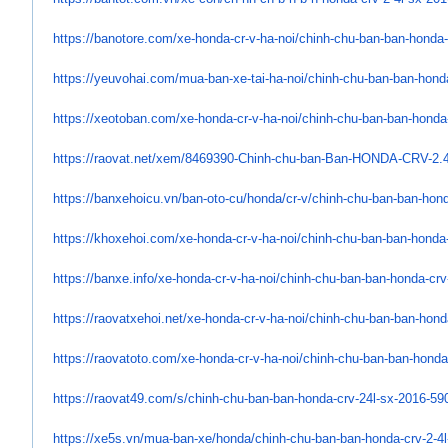
https://banotore.com/xe-honda-
cr-v-ha-noi/chinh-chu-ban-ban-
honda-
https://yeuvohai.com/mua-ban-
xe-tai-ha-noi/chinh-chu-ban-
ban-honda
https://xeotoban.com/xe-honda-
cr-v-ha-noi/chinh-chu-ban-ban-
honda-
https://raovat.net/xem/
8469390-Chinh-chu-ban-Ban-
HONDA-CRV-2.4
https://banxehoicu.vn/ban-oto-
cu/honda/cr-v/chinh-chu-ban-
ban-hond
https://khoxehoi.com/xe-honda-
cr-v-ha-noi/chinh-chu-ban-ban-
honda-
https://banxe.info/xe-honda-
cr-v-ha-noi/chinh-chu-ban-ban-
honda-crv
https://raovatxehoi.net/xe-
honda-cr-v-ha-noi/chinh-chu-
ban-ban-honda
https://raovatoto.com/xe-
honda-cr-v-ha-noi/chinh-chu-
ban-ban-honda-
https://raovat49.com/s/chinh-
chu-ban-ban-honda-crv-24l-sx-
2016-59
https://xe5s.vn/mua-ban-xe/
honda/chinh-chu-ban-ban-honda-
crv-2-4