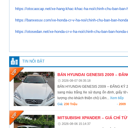
https://otocaocap.net/xe-hang-
khac-khac-ha-noi/chinh-chu-
ban-ban-h
https://banxesuv.com/xe-honda-
cr-v-ha-noi/chinh-chu-ban-ban-
honda
https://otosedan.net/xe-honda-
cr-v-ha-noi/chinh-chu-ban-ban-
honda-c
TIN NỔI BẬT
BÁN HYUNDAI GENESIS 2009 – ĐĂN
2026-08-07 09:35:18
BÁN HYUNDAI GENESIS 2009 – ĐĂNG KÝ 201
sang màu trắng Xe sử dụng ổn định, giấy tờ 
lượng cho khách thiện chí) Liên...
Xem tiếp
Giá:
230 Triệu
-
2009
MITSUBISHI XPANDER – GIÁ CHỈ TỪ
2026-08-06 15:14:37