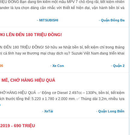
U ĐỒNG Bạn đang tìm kiếm một mẫu MPV 7 chỗ rộng rãi, tiết kiệm nhiên
ander là lựa chọn đáng cân nhắc với thiết kế hiện đại, vận hành bền bỉ và
-
MITSUBISHI
-
Quận Đống Đa
KI LÊN ĐẾN 180 TRIỆU ĐỒNG!
N 180 TRIỆU ĐỒNG! Sở hữu xe Nhật bền bỉ, tiết kiệm chỉ trong tháng
hị cá tính hay xe thương mại chạy dịch vụ? Suzuki Việt Nam đang triển khai
26
-
Xe Con
-
Quận 2
H MẼ, CHỞ HÀNG HIỆU QUẢ
 HÀNG HIỆU QUẢ ✅ Động cơ Diesel 2.497cc – 130Ps, bền bỉ, tiết kiệm
Kích thước tổng thể: 5.220 x 1.780 x 2.000 mm. ✅ Thùng dài 3,2m, nhiều lựa
p
-
XeTải
-
Quận Long Biên
2019 - 690 TRIỆU