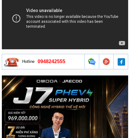
0948242555
Hotline