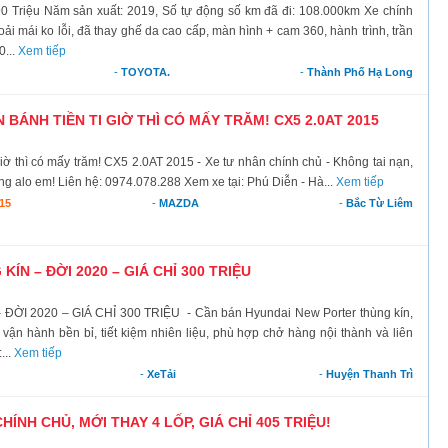
90 Triệu Năm sản xuất: 2019, Số tự động số km đã đi: 108.000km Xe chính
oải mái ko lỗi, đã thay ghế da cao cấp, màn hình + cam 360, hành trình, trần
0...
Xem tiếp
-
TOYOTA.
-
Thành Phố Hạ Long
 BÁNH TIỀN TI GIỜ THÌ CÓ MẤY TRĂM! CX5 2.0AT 2015
 giờ thì có mấy trăm! CX5 2.0AT 2015 - Xe tư nhân chính chủ - Không tai nạn,
g alo em! Liên hệ: 0974.078.288 Xem xe tại: Phú Diễn - Hà...
Xem tiếp
15
-
MAZDA
-
Bắc Từ Liêm
N – ĐỜI 2020 – GIÁ CHỈ 300 TRIỆU
 2020 – GIÁ CHỈ 300 TRIỆU - Cần bán Hyundai New Porter thùng kín,
ận hành bền bỉ, tiết kiệm nhiên liệu, phù hợp chở hàng nội thành và liên
...
Xem tiếp
-
XeTải
-
Huyện Thanh Trì
CHÍNH CHỦ, MỚI THAY 4 LỐP, GIÁ CHỈ 405 TRIỆU!