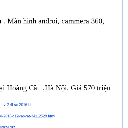
iện . Màn hinh androi, cammera 360,
ại Hoàng Cầu ,Hà Nội. Giá 570 triệu
crv-2-4l-sx-2016.
html
X-2016-c19-raovat-
34112528.html
16/624792