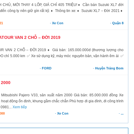
CHỦ, MỚI THAY 4 LỐP, GIÁ CHỈ 405 TRIỆU! ♦ Cần bán Suzuki XL7 đời
 đến công ty nên giữ gìn rất kỹ. ♦ Thông tin xe: ♦ Suzuki XL7 – Đời 2021 ♦
21
-
Xe Con
-
Quận 8
TOUR VAN 2 CHỖ – ĐỜI 2019
AN 2 CHỖ – ĐỜI 2019 ♦ Giá bán: 165.000.000đ (thương lượng cho
DO chỉ 5.000 km ✅ Xe sử dụng kỹ, máy móc nguyên bản, vận hành êm ái ✅
-
FORD
-
Huyện Trảng Bom
 2000
tsubishi Pajero V33, sản xuất năm 2000 Giá bán: 85.000.000 đồng Xe
ạt động ổn định, khung gầm chắc chắn Phù hợp đi gia đình, đi công trình
 0981...
Xem tiếp
000
-
Xe Con
-
...