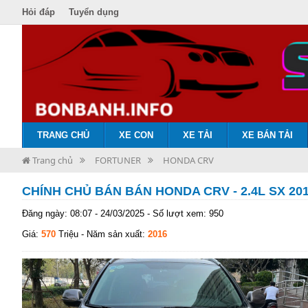
Hỏi đáp
Tuyển dụng
TRANG CHỦ
XE CON
XE TẢI
XE BÁN TẢI
Trang chủ
FORTUNER
HONDA CRV
CHÍNH CHỦ BÁN BÁN HONDA CRV - 2.4L SX 20
Đăng ngày: 08:07 - 24/03/2025 - Số lượt xem: 950
Giá:
570
Triệu
- Năm sản xuất:
2016