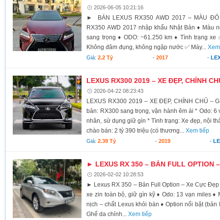
2026-06-05 10:21:16
► BÁN LEXUS RX350 AWD 2017 – MÀU ĐỎ
RX350 AWD 2017 nhập khẩu Nhật Bản ♦ Màu ngoạ
sang trọng ♦ ODO: ~61.250 km ♦ Tình trạng xe 
Không đâm đụng, không ngập nước ✅ Máy...
Xem 
Giá:
2.2 Tỷ
-
2017
-
LE
LEXUS RX300 2019 – XE ĐẸP, CHÍNH CH
2026-04-22 08:23:43
LEXUS RX300 2019 – XE ĐẸP, CHÍNH CHỦ – GIÁ
bản: RX300 sang trọng, vận hành êm ái * Odo: 6 
nhân, sử dụng giữ gìn * Tình trạng: Xe đẹp, nội t
chào bán: 2 tỷ 390 triệu (có thương...
Xem tiếp
Giá:
2.39 Tỷ
-
2019
-
L
► LEXUS RX 350 – BẢN FULL OPTION 
2026-02-02 10:28:53
► Lexus RX 350 – Bản Full Option – Xe Cực Đẹp ♦
xe zin toàn bộ, giữ gìn kỹ ♦ Odo: 13 vạn miles 
nịch – chất Lexus khỏi bàn ♦ Option nổi bật (bản
Ghế da chỉnh...
Xem tiếp