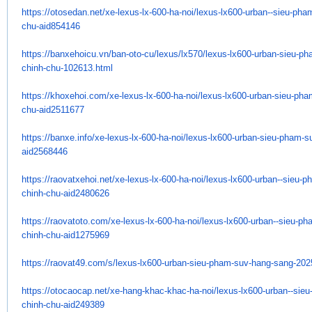
https://otosedan.net/xe-lexus-
lx-600-ha-noi/lexus-lx600-
urban--sieu-pha
chu-aid854146
https://banxehoicu.vn/ban-oto-
cu/lexus/lx570/lexus-lx600-
urban-sieu-ph
chinh-chu-102613.html
https://khoxehoi.com/xe-lexus-
lx-600-ha-noi/lexus-lx600-
urban-sieu-pha
chu-aid2511677
https://banxe.info/xe-lexus-
lx-600-ha-noi/lexus-lx600-
urban-sieu-pham-s
aid2568446
https://raovatxehoi.net/xe-
lexus-lx-600-ha-noi/lexus-
lx600-urban--sieu-p
chinh-chu-
aid2480626
https://raovatoto.com/xe-
lexus-lx-600-ha-noi/lexus-
lx600-urban--sieu-ph
chinh-chu-
aid1275969
https://raovat49.com/s/lexus-
lx600-urban-sieu-pham-suv-
hang-sang-202
https://otocaocap.net/xe-hang-
khac-khac-ha-noi/lexus-lx600-
urban--sie
chinh-chu-aid249389