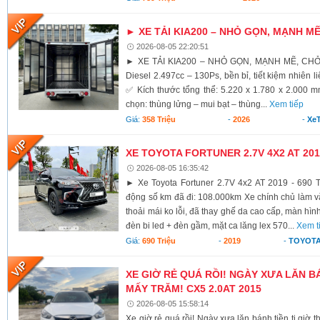
► XE TẢI KIA200 – NHỎ GỌN, MẠNH M
2026-08-05 22:20:51
► XE TẢI KIA200 – NHỎ GỌN, MẠNH MẼ, CH
Diesel 2.497cc – 130Ps, bền bỉ, tiết kiệm nhiên li
✅ Kích thước tổng thể: 5.220 x 1.780 x 2.000 
chọn: thùng lửng – mui bạt – thùng...
Xem tiếp
Giá:
358 Triệu
-
2026
-
XeT
XE TOYOTA FORTUNER 2.7V 4X2 AT 2019
2026-08-05 16:35:42
► Xe Toyota Fortuner 2.7V 4x2 AT 2019 - 690 T
động số km đã đi: 108.000km Xe chính chủ làm vă
thoải mái ko lỗi, đã thay ghế da cao cấp, màn hình
đèn bi led + đèn gầm, mặt ca lăng lex 570...
Xem t
Giá:
690 Triệu
-
2019
-
TOYOTA
XE GIỜ RẺ QUÁ RỒI! NGÀY XƯA LĂN BÁ
MẤY TRĂM! CX5 2.0AT 2015
2026-08-05 15:58:14
Xe giờ rẻ quá rồi! Ngày xưa lăn bánh tiền ti giờ 