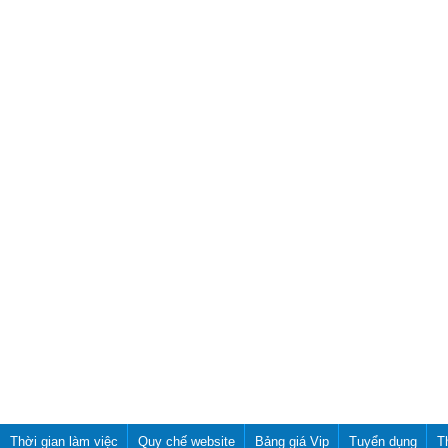
Thời gian làm việc
Quy chế website
Bảng giá Vip
Tuyển dụng
T