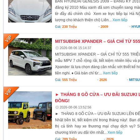
BÁN HYUNDAI GENESIS 2009 – ĐĂNG KÝ 2010 X
đăng ký 2010 Màu xanh đã sơn chuyển sang màu 
tờ đầy đủ chính chủ Xem xe trực tiếp tại Hà Nộ
lượng cho khách thiện chí) Liên...
Xem tiếp
Giá:
230 Triệu
-
2009
-
HYU
MITSUBISHI XPANDER – GIÁ CHỈ TỪ 55
2026-08-06 15:14:37
MITSUBISHI XPANDER – GIÁ CHỈ TỪ 555 TRIỆU
mẫu MPV 7 chỗ rộng rãi, tiết kiệm nhiên liệu và 
Xpander là lựa chọn đáng cân nhắc với thiết kế h
tiện nghi. ♦ Giá bán chỉ từ:...
Xem tiếp
Giá:
555 Triệu
-
2026
-
MITSU
► THÁNG 8 GÕ CỬA – ƯU ĐÃI SUZUKI 
ĐỒNG!
2026-08-06 13:52:56
► THÁNG 8 GÕ CỬA – ƯU ĐÃI SUZUKI LÊN ĐẾ
Nhật bền bỉ, tiết kiệm chỉ trong tháng này! Bạn 
thị cá tính hay xe thương mại chạy dịch vụ? S
chương trình ưu đãi lớn nhất...
Xem tiếp
Giá:
789 Triệu
-
2026