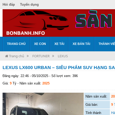
Hỏi đáp
Tuyển dụng
TRANG CHỦ
XE CON
XE TẢI
XE BÁN TẢI
THÀNH VI
Trang chủ
FORTUNER
LEXUS
LEXUS LX600 URBAN – SIÊU PHẨM SUV HẠNG SA
Đăng ngày: 22:46 - 05/10/2025 - Số lượt xem: 396
Giá:
9
Tỷ
- Năm sản xuất:
2025
Năm sản xuất:
20
Giá bán:
9
Tỉnh thành
Hà