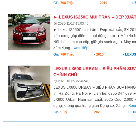
Giá:
768 Triệu
-
2010
-
L
► LEXUS IS250C MUI TRẦN – ĐẸP XUẤT
2025-11-17 13:03:48
► Lexus IS250C mui trần – Đẹp xuất sắc, SX 20
trần cứng gập điện – hoạt động mượt ♦ Màu đỏ hi
Nội thất kem cao cấp, giữ gìn sạch đẹp ♦ Máy 
đâm đụng...
Xem tiếp
Giá:
760 Triệu
-
2010
-
LEXUS
LEXUS LX600 URBAN – SIÊU PHẨM SUV
CHÍNH CHỦ
2025-10-05 22:46:41
LEXUS LX600 URBAN – SIÊU PHẨM SUV HẠNG 
trí: Hà Đông, Hà Nội ► Liên hệ: 0355 347 689 ►
LX600 Urban Năm sản xuất: 2025 Odo: 2.000 
dụng, không qua trung gian Động cơ: Xăng...
Xem 
Giá:
9 Tỷ
-
2025
-
LEX