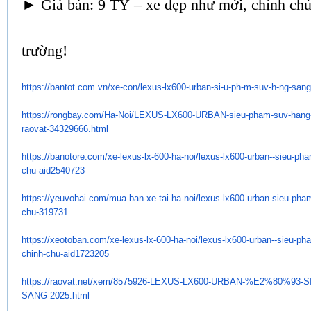
► Giá bán: 9 TỶ – xe đẹp như mới, chính chủ,
trường!
https://bantot.com.vn/xe-con/
lexus-lx600-urban-si-u-ph-m-
suv-h-ng-sang
https://rongbay.com/Ha-Noi/
LEXUS-LX600-URBAN-sieu-pham-
suv-hang
raovat-34329666.html
https://banotore.com/xe-lexus-
lx-600-ha-noi/lexus-lx600-
urban--sieu-ph
chu-
aid2540723
https://yeuvohai.com/mua-ban-
xe-tai-ha-noi/lexus-lx600-
urban-sieu-pha
chu-319731
https://xeotoban.com/xe-lexus-
lx-600-ha-noi/lexus-lx600-
urban--sieu-ph
chinh-chu-
aid1723205
https://raovat.net/xem/
8575926-LEXUS-LX600-URBAN-%E2%
80%93-S
SANG-
2025.html