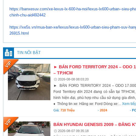
https://banxesuv.com/xe-lexus-
lx-600-ha-noi/lexus-lx600-
urban--sieu-ph
chinh-chu-aid492442
https://xe5s.vn/mua-ban-xe/
lexus/lexus-lx600-urban-sieu-
pham-suv-hang
26915.html
TIN NỔI BẬT
► BÁN FORD TERRITORY 2024 – ODO 17
– TP.HCM
2026-08-08 08:03:20
► BÁN FORD TERRITORY 2024 – ODO 17.000K
Ford Territory đời 2024 đang có sẵn tại TP.HCM,
hình hiện đại, phù hợp nhu cầu sử dụng gia đình,
♦ Thông tin xe: Hãng xe: Ford Dòng xe:...
Xem tiế
Giá:
710 Triệu
-
2024
-
F
BÁN HYUNDAI GENESIS 2009 – ĐĂNG K
2026-08-07 09:35:18