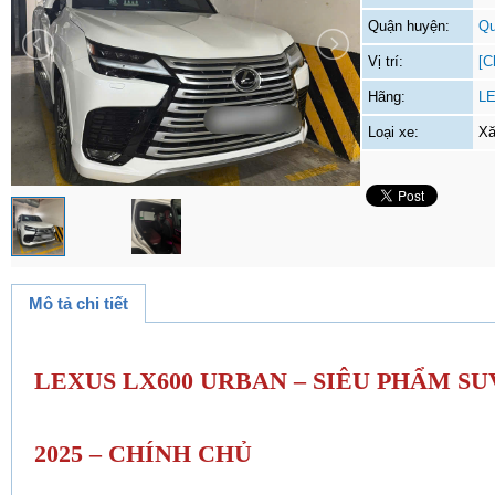
Quận huyện:
Qu
Vị trí:
[C
Hãng:
L
Loại xe:
Xă
Mô tả chi tiết
LEXUS LX600 URBAN – SIÊU PHẨM S
2025 – CHÍNH CHỦ