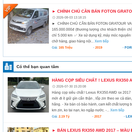
► CHÍNH CHỦ CẦN BÁN FOTON GRATOU
2026-08-03 13:18:15
► CHÍNH CHỦ CẦN BÁN FOTON GRATOUR VAN 2
165.000.000đ (thương lượng cho khách thiện c
chỉ 5.000 km ✅ Xe sử dụng kỹ, máy móc nguyên
chở hàng, giao hàng nội...
Xem tiếp
Giá:
165 Triệu
-
2019
-
FOR
Có thể bạn quan tâm
HÀNG CỌP SIÊU CHẤT ! LEXUS RX350 
2026-07-30 15:20:08
Hàng cọp siêu chất ! Lexus RX350 AWD sx 2017 -
mới đi ít giữ gìn cẩn thận , lốp zin theo xe cả dà
hãng. - Xe bán có bảo hành, cam kết chất lượng b
km zin, ko tai nạn, ko ngập nước. -...
Xem tiếp
Giá:
2.19 Tỷ
-
2017
-
LE
► BÁN LEXUS RX350 AWD 2017 – MÀU