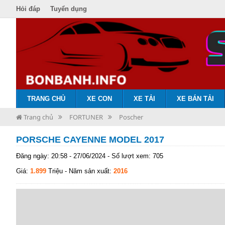
Hỏi đáp
Tuyển dụng
TRANG CHỦ
XE CON
XE TẢI
XE BÁN TẢI
Trang chủ
FORTUNER
Poscher
PORSCHE CAYENNE MODEL 2017
Đăng ngày: 20:58 - 27/06/2024 - Số lượt xem: 705
Giá:
1.899
Triệu
- Năm sản xuất:
2016