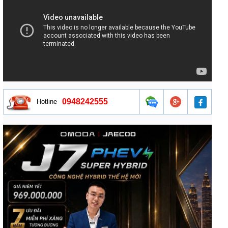
0948242555
Hotline