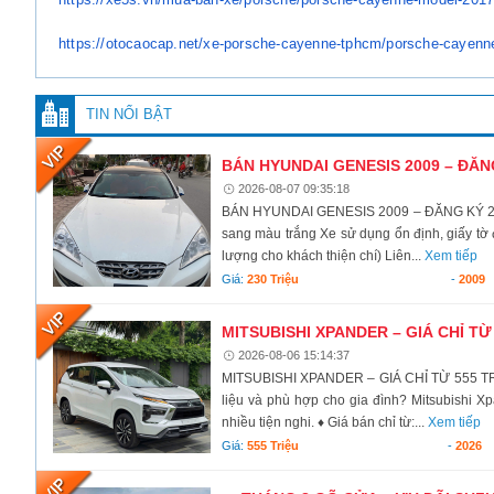
https://otocaocap.net/xe-
porsche-cayenne-tphcm/porsche-
cayenn
TIN NỔI BẬT
BÁN HYUNDAI GENESIS 2009 – ĐĂN
2026-08-07 09:35:18
BÁN HYUNDAI GENESIS 2009 – ĐĂNG KÝ 201
sang màu trắng Xe sử dụng ổn định, giấy tờ 
lượng cho khách thiện chí) Liên...
Xem tiếp
Giá:
230 Triệu
-
2009
MITSUBISHI XPANDER – GIÁ CHỈ TỪ
2026-08-06 15:14:37
MITSUBISHI XPANDER – GIÁ CHỈ TỪ 555 TRIỆ
liệu và phù hợp cho gia đình? Mitsubishi Xp
nhiều tiện nghi. ♦ Giá bán chỉ từ:...
Xem tiếp
Giá:
555 Triệu
-
2026