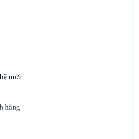
 hệ mới
nh hãng