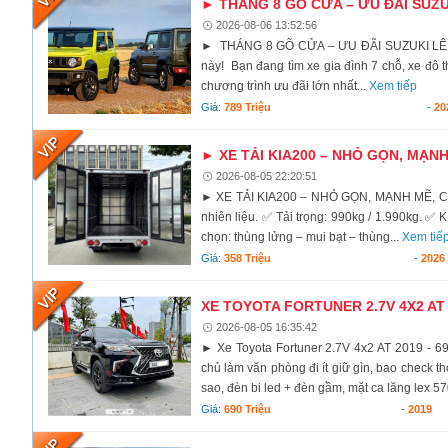
► THÁNG 8 GÕ CỬA – ƯU ĐÃI SUZU
2026-08-06 13:52:56
► THÁNG 8 GÕ CỬA – ƯU ĐÃI SUZUKI LÊN ĐẾ
này! Bạn đang tìm xe gia đình 7 chỗ, xe đô t
chương trình ưu đãi lớn nhất...
Xem tiếp
Giá:
789 Triệu
-
20
► XE TẢI KIA200 – NHỎ GỌN, MẠN
2026-08-05 22:20:51
► XE TẢI KIA200 – NHỎ GỌN, MẠNH MẼ, CHỞ
nhiên liệu. ✅ Tải trọng: 990kg / 1.990kg. ✅ 
chọn: thùng lửng – mui bạt – thùng...
Xem tiế
Giá:
358 Triệu
-
2026
XE TOYOTA FORTUNER 2.7V 4X2 AT 
2026-08-05 16:35:42
► Xe Toyota Fortuner 2.7V 4x2 AT 2019 - 6
chủ làm văn phòng đi ít giữ gìn, bao check th
sao, đèn bi led + đèn gầm, mặt ca lăng lex 57
Giá:
690 Triệu
-
2019