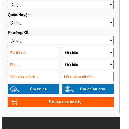
Quận/Huyện
Phường/Xã
Tìm tất cả
Tìm chính chủ
Đặt mua xe tại đây