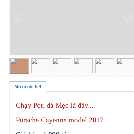
Mô tả chi tiết
Chạy Pọt, dá Mẹc là đây...
:>
:
Porsche Cayenne
model 2017