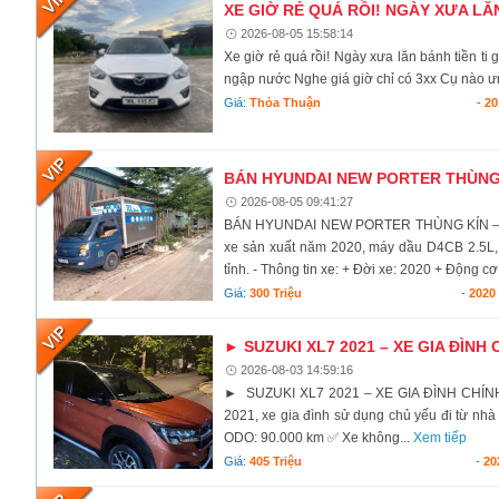
XE GIỜ RẺ QUÁ RỒI! NGÀY XƯA LĂN
2026-08-05 15:58:14
Xe giờ rẻ quá rồi! Ngày xưa lăn bánh tiền ti
ngập nước Nghe giá giờ chỉ có 3xx Cụ nào ưn
Giá:
Thỏa Thuận
-
20
BÁN HYUNDAI NEW PORTER THÙNG KÍ
2026-08-05 09:41:27
BÁN HYUNDAI NEW PORTER THÙNG KÍN – ĐỜI
xe sản xuất năm 2020, máy dầu D4CB 2.5L, v
tỉnh. - Thông tin xe: + Đời xe: 2020 + Động cơ:
Giá:
300 Triệu
-
2020
► SUZUKI XL7 2021 – XE GIA ĐÌNH 
2026-08-03 14:59:16
► SUZUKI XL7 2021 – XE GIA ĐÌNH CHÍNH 
2021, xe gia đình sử dụng chủ yếu đi từ nhà
ODO: 90.000 km ✅ Xe không...
Xem tiếp
Giá:
405 Triệu
-
20