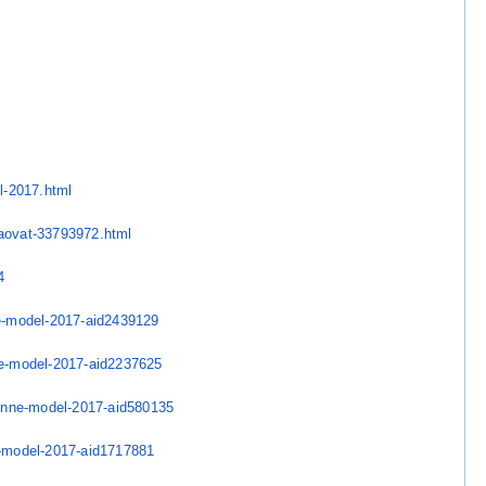
-2017.html
aovat-33793972.html
4
-model-2017-aid2439129
e-model-2017-aid2237625
nne-model-2017-aid580135
-model-2017-aid1717881