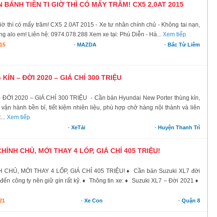
 BÁNH TIỀN TI GIỜ THÌ CÓ MẤY TRĂM! CX5 2.0AT 2015
 giờ thì có mấy trăm! CX5 2.0AT 2015 - Xe tư nhân chính chủ - Không tai nạn,
g alo em! Liên hệ: 0974.078.288 Xem xe tại: Phú Diễn - Hà...
Xem tiếp
15
-
MAZDA
-
Bắc Từ Liêm
N – ĐỜI 2020 – GIÁ CHỈ 300 TRIỆU
 2020 – GIÁ CHỈ 300 TRIỆU - Cần bán Hyundai New Porter thùng kín,
ận hành bền bỉ, tiết kiệm nhiên liệu, phù hợp chở hàng nội thành và liên
...
Xem tiếp
-
XeTải
-
Huyện Thanh Trì
CHÍNH CHỦ, MỚI THAY 4 LỐP, GIÁ CHỈ 405 TRIỆU!
CHỦ, MỚI THAY 4 LỐP, GIÁ CHỈ 405 TRIỆU! ♦ Cần bán Suzuki XL7 đời
 đến công ty nên giữ gìn rất kỹ. ♦ Thông tin xe: ♦ Suzuki XL7 – Đời 2021 ♦
21
-
Xe Con
-
Quận 8